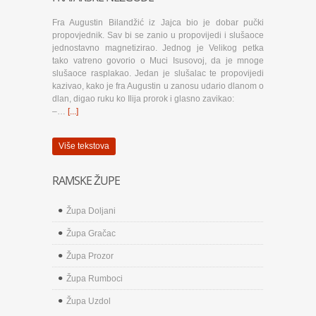
Fra Augustin Bilandžić iz Jajca bio je dobar pučki
propovjednik. Sav bi se zanio u propovijedi i slušaoce
jednostavno magnetizirao. Jednog je Velikog petka
tako vatreno govorio o Muci Isusovoj, da je mnoge
slušaoce rasplakao. Jedan je slušalac te propovijedi
kazivao, kako je fra Augustin u zanosu udario dlanom o
dlan, digao ruku ko Ilija prorok i glasno zavikao:
–…
[...]
Više tekstova
RAMSKE ŽUPE
Župa Doljani
Župa Gračac
Župa Prozor
Župa Rumboci
Župa Uzdol