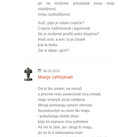
jer ne možemo prevladati svoju smiješnu
osjetljivost,
svoju razdražljivost.
Kaži, gdje je ostalo cvijeće?
Cvijeće zaštićenosti i sigurnosti
što je možemo pružiti jedni drugima?
Imaš srce, a evo, tu je čovjek
koji te treba.
Zar si slijep i gluh?
06.05.2016
Manje zahtijevati
Da bi bio sretan, ne moraš
u prvome redu povećavati svoj imetak,
nego smanjiti svoje zahtjeve.
Mnogi postupaju upravo obrnuto.
Nezadovoljni su onim što imaju
i pokušavaju dobiti stvari
koje im zapravo nisu potrebne.
Ali oni to žele, jer i drugi to imaju,
jer se to u reklamama hvali