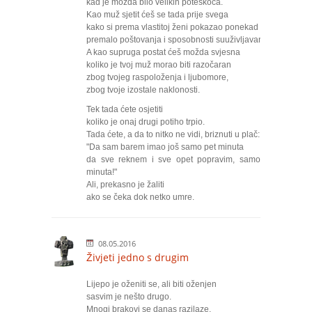
kad je možda bilo velikih poteškoća.
Kao muž sjetit ćeš se tada prije svega
kako si prema vlastitoj ženi pokazao ponekad
premalo poštovanja i sposobnosti suuživljavanja.
A kao supruga postat ćeš možda svjesna
koliko je tvoj muž morao biti razočaran
zbog tvojeg raspoloženja i ljubomore,
zbog tvoje izostale naklonosti.
Tek tada ćete osjetiti
koliko je onaj drugi potiho trpio.
Tada ćete, a da to nitko ne vidi, briznuti u plač:
"Da sam barem imao još samo pet minuta
da sve reknem i sve opet popravim, samo pet
minuta!"
Ali, prekasno je žaliti
ako se čeka dok netko umre.
08.05.2016
Živjeti jedno s drugim
Lijepo je oženiti se, ali biti oženjen
sasvim je nešto drugo.
Mnogi brakovi se danas razilaze.