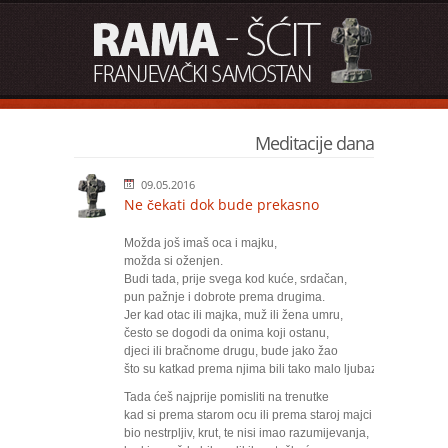
Meditacije dana
09.05.2016
Ne čekati dok bude prekasno
Možda još imaš oca i majku,
možda si oženjen.
Budi tada, prije svega kod kuće, srdačan,
pun pažnje i dobrote prema drugima.
Jer kad otac ili majka, muž ili žena umru,
često se dogodi da onima koji ostanu,
djeci ili bračnome drugu, bude jako žao
što su katkad prema njima bili tako malo ljubazni.
Tada ćeš najprije pomisliti na trenutke
kad si prema starom ocu ili prema staroj majci
bio nestrpljiv, krut, te nisi imao razumijevanja,