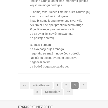
i ne kao zadnje, da bi time imponirali ljudima
koji ih ne mogu podnijeti.
Ti nemoj tako! Nećeš time biti ništa zadovoljniji,
a možda upadneš i u dugove.
Imao bi samo jednu nekorisnu stvar više.
A sutra bi ti se opet prohtjelo nešto drugo.
Prije ili kasnije ipak ćeš ustanoviti
da sa svim tim suvišnim stvarima
ne postaješ sretniji.
Bogat si i sretan
ne ako posjeduješ mnogo,
nego ako se znaš mnogo čega odreći.
Ne teži za posjedovanjem bogatstva,
nego teži za tim
da budeš bogatstvo za druge.
<<
< Prethodna
1
2
3
4
5
Slijedeća >
>>
FRATARSKE NEZGODE