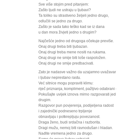
Sve više stojim pred pitanjem:
Zašto ljudi ne ustraju u ljubavi?
Ta toliko su strastveno željeli jedno drugo,
odlučili se jedno za drugo.
Zašto je sada tako teško kad se iz dana
u dan mora živjeti jedno s drugim?
Najčešće jedno od drugoga očekuje previše.
Onaj drugi treba biti ljubazan.
Onaj drugi treba mene nositi na rukama.
Onaj drugi ne smije biti loše raspoložen.
Onaj drugi ne smije predbacivati.
Zato je nadasve važno da uzajamno uvažavanje
i ljubav neprestano rastu.
Već sitnice mogu popraviti klimu:
riječ priznanja, kompliment, pažljivo odabrani dar.
Pokušajte uvijek iznova mirno razgovarati jedno s
drugim.
Razgovor pun povjerenja, podijeljena radost
i zajednički podneseno trpljenje
obnavljaju i potkrepljuju povezanost.
Draga ženo, budi srdačna i razborita.
Dragi mužu, nemoj biti ravnodušan i hladan.
Nađite vremena jedno za drugo.