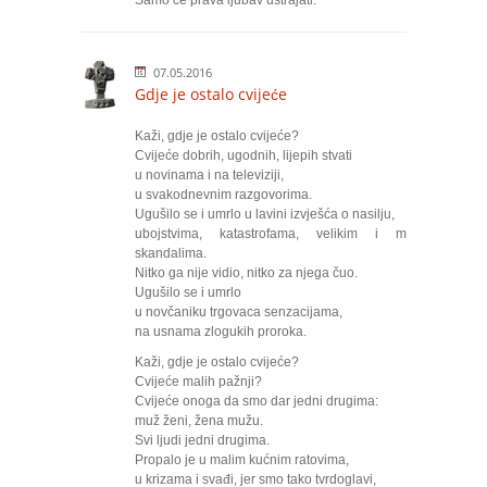
Samo će prava ljubav ustrajati.
07.05.2016
Gdje je ostalo cvijeće
Kaži, gdje je ostalo cvijeće?
Cvijeće dobrih, ugodnih, lijepih stvati
u novinama i na televiziji,
u svakodnevnim razgovorima.
Ugušilo se i umrlo u lavini izvješća o nasilju,
ubojstvima, katastrofama, velikim i malim
skandalima.
Nitko ga nije vidio, nitko za njega čuo.
Ugušilo se i umrlo
u novčaniku trgovaca senzacijama,
na usnama zlogukih proroka.
Kaži, gdje je ostalo cvijeće?
Cvijeće malih pažnji?
Cvijeće onoga da smo dar jedni drugima:
muž ženi, žena mužu.
Svi ljudi jedni drugima.
Propalo je u malim kućnim ratovima,
u krizama i svađi, jer smo tako tvrdoglavi,