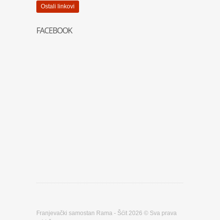
Ostali linkovi
FACEBOOK
Franjevački samostan Rama - Šćit 2026 © Sva prava