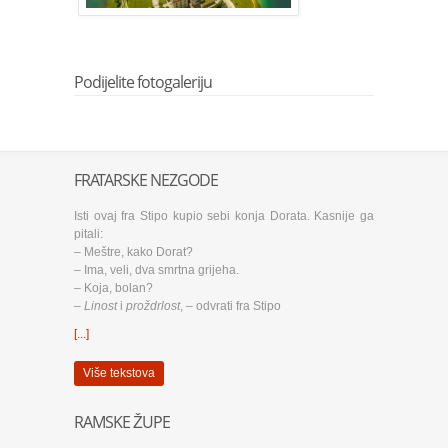
Podijelite fotogaleriju
FRATARSKE NEZGODE
Isti ovaj fra Stipo kupio sebi konja Dorata. Kasnije ga
pitali:
– Meštre, kako Dorat?
– Ima, veli, dva smrtna grijeha.
– Koja, bolan?
–
Linost
i
proždrlost
, – odvrati fra Stipo
[...]
Više tekstova
RAMSKE ŽUPE