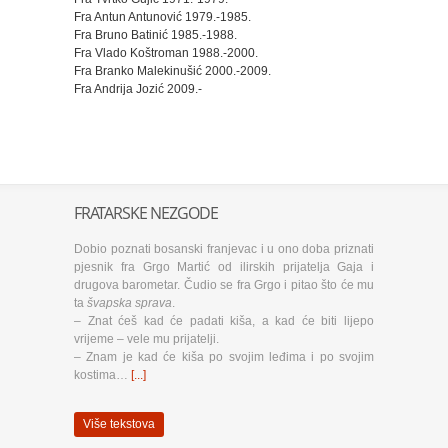
Fra Antun Antunović 1979.-1985.
Fra Bruno Batinić 1985.-1988.
Fra Vlado Koštroman 1988.-2000.
Fra Branko Malekinušić 2000.-2009.
Fra Andrija Jozić 2009.-
FRATARSKE NEZGODE
Dobio poznati bosanski franjevac i u ono doba priznati
pjesnik fra Grgo Martić od ilirskih prijatelja Gaja i
drugova barometar. Čudio se fra Grgo i pitao što će mu
ta
švapska sprava
.
– Znat ćeš kad će padati kiša, a kad će biti lijepo
vrijeme – vele mu prijatelji.
– Znam je kad će kiša po svojim leđima i po svojim
kostima…
[...]
Više tekstova