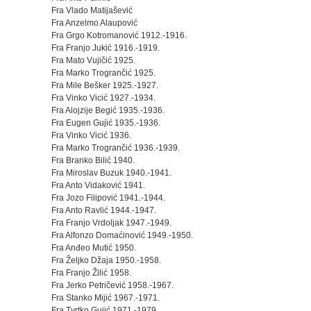
Fra Vlado Matijašević
Fra Anzelmo Alaupović
Fra Grgo Kotromanović 1912.-1916.
Fra Franjo Jukić 1916.-1919.
Fra Mato Vujičić 1925.
Fra Marko Trogrančić 1925.
Fra Mile Bešker 1925.-1927.
Fra Vinko Vicić 1927.-1934.
Fra Alojzije Begić 1935.-1936.
Fra Eugen Gujić 1935.-1936.
Fra Vinko Vicić 1936.
Fra Marko Trogrančić 1936.-1939.
Fra Branko Bilić 1940.
Fra Miroslav Buzuk 1940.-1941.
Fra Anto Vidaković 1941.
Fra Jozo Filipović 1941.-1944.
Fra Anto Ravlić 1944.-1947.
Fra Franjo Vrdoljak 1947.-1949.
Fra Alfonzo Domaćinović 1949.-1950.
Fra Anđeo Mutić 1950.
Fra Željko Džaja 1950.-1958.
Fra Franjo Žilić 1958.
Fra Jerko Petričević 1958.-1967.
Fra Stanko Mijić 1967.-1971.
Fra Tvrtko Gujić 1971.-1979.