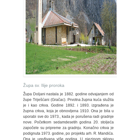
Župa sv. Ilije proroka
Župa Doljani nastala je 1882. godine odvajanjem od
župe Triješćani (Gračac). Prvotna župna kuća služila
je i kao crkva. Godine 1892. i 1893. izgrađena je
župna crkva, koja je obnovljena 1910. Ona je bila u
uporabi sve do 1973., kada je porušena radi gradnje
nove. Početkom sedamdesetih godina 20. stoljeća
započele su pripreme za gradnju. Konačno crkva je
podignuta 1973. godine, po projektu arh. R. Mandića.
Ona je uređivana više godina. U njezinom sklopu