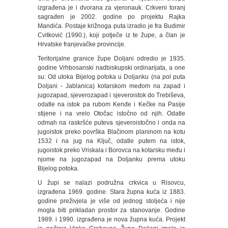
izgrađena je i dvorana za vjeronauk. Crkveni toranj
sagrađen je 2002. godine po projektu Rajka
Mandića. Postaje križnoga puta izradio je fra Budimir
Cvitković (1990.), koji potječe iz te župe, a član je
Hrvatske franjevačke provincije.
Teritorijalne granice župe Doljani odredio je 1935.
godine Vrhbosanski nadbiskupski ordinarijata, a one
su: Od utoka Bijelog potoka u Doljanku (na pol puta
Doljani - Jablanica) kotarskom međom na zapad i
jugozapad, sjeverozapad i sjeveroistok do Trebiševa,
odatle na istok pa rubom Kenđe i Kečke na Pasije
stijene i na vrelo Otočac istočno od njih. Odatle
odmah na raskršće puteva sjeveroistočno i onda na
jugoistok preko površka Blačinom planinom na kotu
1532 i na jug na Ključ, odatle putem na istok,
jugoistok preko Vriskala i Borovca na kotarsku među i
njome na jugozapad na Doljanku prema utoku
Bijelog potoka.
U župi se nalazi podružna crkvica u Risovcu,
izgrađena 1969. godine. Stara župna kuća iz 1883.
godine preživjela je više od jednog stoljeća i nije
mogla biti prikladan prostor za stanovanje. Godine
1989. i 1990. izgrađena je nova župna kuća. Projekt