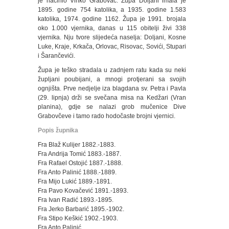
je načinio Vinko Grabovac. Župa Doljani imala je
1895. godine 754 katolika, a 1935. godine 1.583
katolika, 1974. godine 1162. Župa je 1991. brojala
oko 1.000 vjernika, danas u 115 obitelji živi 338
vjernika. Nju tvore slijedeća naselja: Doljani, Kosne
Luke, Kraje, Krkača, Orlovac, Risovac, Sovići, Stupari
i Šarančevići.
Župa je teško stradala u zadnjem ratu kada su neki
župljani poubijani, a mnogi protjerani sa svojih
ognjišta. Prve nedjelje iza blagdana sv. Petra i Pavla
(29. lipnja) drži se svečana misa na Kedžari (Vran
planina), gdje se nalazi grob mučenice Dive
Grabovčeve i tamo rado hodočaste brojni vjernici.
Popis župnika
Fra Blaž Kulijer 1882.-1883.
Fra Andrija Tomić 1883.-1887.
Fra Rafael Ostojić 1887.-1888.
Fra Anto Palinić 1888.-1889.
Fra Mijo Lukić 1889.-1891.
Fra Pavo Kovačević 1891.-1893.
Fra Ivan Radić 1893.-1895.
Fra Jerko Barbarić 1895.-1902.
Fra Stipo Keškić 1902.-1903.
Fra Anto Palinić