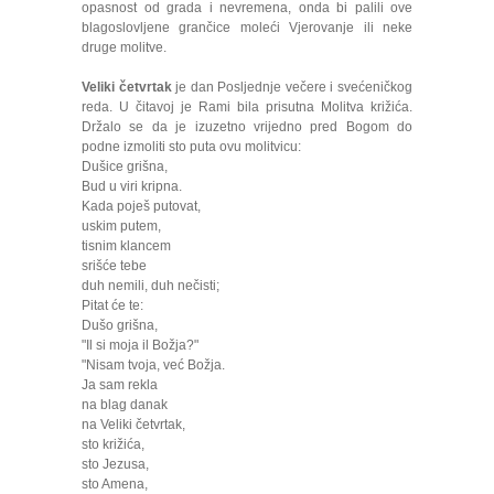
opasnost od grada i nevremena, onda bi palili ove
blagoslovljene grančice moleći Vjerovanje ili neke
druge molitve.
Veliki četvrtak
je dan Posljednje večere i svećeničkog
reda. U čitavoj je Rami bila prisutna Molitva križića.
Držalo se da je izuzetno vrijedno pred Bogom do
podne izmoliti sto puta ovu molitvicu:
Dušice grišna,
Bud u viri kripna.
Kada poješ putovat,
uskim putem,
tisnim klancem
srišće tebe
duh nemili, duh nečisti;
Pitat će te:
Dušo grišna,
"Il si moja il Božja?"
"Nisam tvoja, već Božja.
Ja sam rekla
na blag danak
na Veliki četvrtak,
sto križića,
sto Jezusa,
sto Amena,