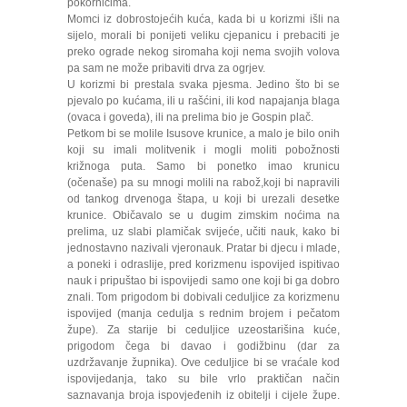
pokornicima.
Momci iz dobrostojećih kuća, kada bi u korizmi išli na
sijelo, morali bi ponijeti veliku cjepanicu i prebaciti je
preko ograde nekog siromaha koji nema svojih volova
pa sam ne može pribaviti drva za ogrjev.
U korizmi bi prestala svaka pjesma. Jedino što bi se
pjevalo po kućama, ili u rašćini, ili kod napajanja blaga
(ovaca i goveda), ili na prelima bio je Gospin plač.
Petkom bi se molile Isusove krunice, a malo je bilo onih
koji su imali molitvenik i mogli moliti pobožnosti
križnoga puta. Samo bi ponetko imao krunicu
(očenaše) pa su mnogi molili na rabož,koji bi napravili
od tankog drvenoga štapa, u koji bi urezali desetke
krunice. Običavalo se u dugim zimskim noćima na
prelima, uz slabi plamičak svijeće, učiti nauk, kako bi
jednostavno nazivali vjeronauk. Pratar bi djecu i mlade,
a poneki i odraslije, pred korizmenu ispovijed ispitivao
nauk i pripuštao bi ispovijedi samo one koji bi ga dobro
znali. Tom prigodom bi dobivali ceduljice za korizmenu
ispovijed (manja cedulja s rednim brojem i pečatom
župe). Za starije bi ceduljice uzeostarišina kuće,
prigodom čega bi davao i godižbinu (dar za
uzdržavanje župnika). Ove ceduljice bi se vraćale kod
ispovijedanja, tako su bile vrlo praktičan način
saznavanja broja ispovjeđenih iz obitelji i cijele župe.