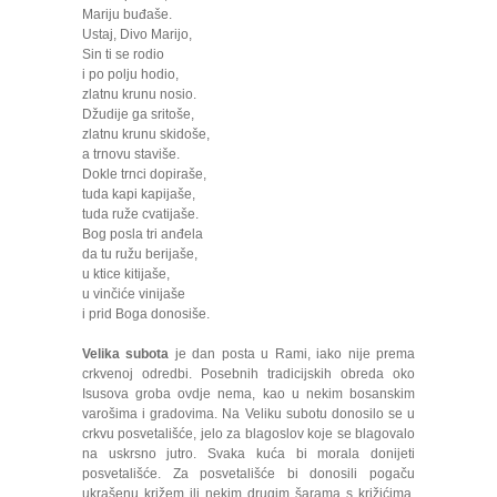
Mariju buđaše.
Ustaj, Divo Marijo,
Sin ti se rodio
i po polju hodio,
zlatnu krunu nosio.
Džudije ga sritoše,
zlatnu krunu skidoše,
a trnovu staviše.
Dokle trnci dopiraše,
tuda kapi kapijaše,
tuda ruže cvatijaše.
Bog posla tri anđela
da tu ružu berijaše,
u ktice kitijaše,
u vinčiće vinijaše
i prid Boga donosiše.
Velika subota
je dan posta u Rami, iako nije prema
crkvenoj odredbi. Posebnih tradicijskih obreda oko
Isusova groba ovdje nema, kao u nekim bosanskim
varošima i gradovima. Na Veliku subotu donosilo se u
crkvu posvetališće, jelo za blagoslov koje se blagovalo
na uskrsno jutro. Svaka kuća bi morala donijeti
posvetališće. Za posvetališće bi donosili pogaču
ukrašenu križem ili nekim drugim šarama s križićima,