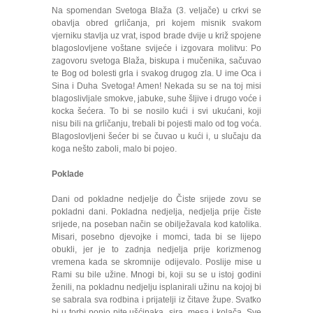
Na spomendan Svetoga Blaža (3. veljače) u crkvi se
obavlja obred grličanja, pri kojem misnik svakom
vjerniku stavlja uz vrat, ispod brade dvije u križ spojene
blagoslovljene voštane svijeće i izgovara molitvu: Po
zagovoru svetoga Blaža, biskupa i mučenika, sačuvao
te Bog od bolesti grla i svakog drugog zla. U ime Oca i
Sina i Duha Svetoga! Amen! Nekada su se na toj misi
blagoslivljale smokve, jabuke, suhe šljive i drugo voće i
kocka šećera. To bi se nosilo kući i svi ukućani, koji
nisu bili na grličanju, trebali bi pojesti malo od tog voća.
Blagoslovljeni šećer bi se čuvao u kući i, u slučaju da
koga nešto zaboli, malo bi pojeo.
Poklade
Dani od pokladne nedjelje do Čiste srijede zovu se
pokladni dani. Pokladna nedjelja, nedjelja prije čiste
srijede, na poseban način se obilježavala kod katolika.
Misari, posebno djevojke i momci, tada bi se lijepo
obukli, jer je to zadnja nedjelja prije korizmenog
vremena kada se skromnije odijevalo. Poslije mise u
Rami su bile užine. Mnogi bi, koji su se u istoj godini
ženili, na pokladnu nedjelju isplanirali užinu na kojoj bi
se sabrala sva rodbina i prijatelji iz čitave župe. Svatko
bi u torbi ponio pite,ušćipaka, sira, mesa i kolača. Sve