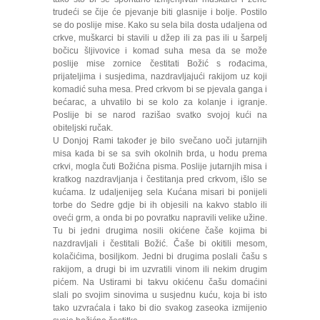
trudeći se čije će pjevanje biti glasnije i bolje. Postilo
se do poslije mise. Kako su sela bila dosta udaljena od
crkve, muškarci bi stavili u džep ili za pas ili u šarpelj
bočicu šljivovice i komad suha mesa da se može
poslije mise zornice čestitati Božić s rođacima,
prijateljima i susjedima, nazdravljajući rakijom uz koji
komadić suha mesa. Pred crkvom bi se pjevala ganga i
bećarac, a uhvatilo bi se kolo za kolanje i igranje.
Poslije bi se narod razišao svatko svojoj kući na
obiteljski ručak.
U Donjoj Rami također je bilo svečano uoči jutarnjih
misa kada bi se sa svih okolnih brda, u hodu prema
crkvi, mogla čuti Božićna pisma. Poslije jutarnjih misa i
kratkog nazdravljanja i čestitanja pred crkvom, išlo se
kućama. Iz udaljenijeg sela Kućana misari bi ponijeli
torbe do Sedre gdje bi ih objesili na kakvo stablo ili
oveći grm, a onda bi po povratku napravili velike užine.
Tu bi jedni dru­gima nosili okićene čaše kojima bi
nazdravljali i čestitali Božić. Čaše bi okitili mesom,
kolačićima, bosiljkom. Jedni bi drugima poslali čašu s
rakijom, a drugi bi im uzvratili vinom ili nekim drugim
pićem. Na Ustirami bi takvu okićenu čašu domaćini
slali po svojim sinovima u susjednu kuću, koja bi isto
tako uzvraćala i tako bi dio svakog zaseoka izmijenio