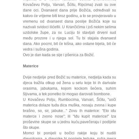
Kovačevu Polju, Varvari, Šćitu, Ripcima) zvali su ove
dane oci. Dvanaest dana prije Božića, određivali su
kakvo će vrijeme biti kroz godinu, a to se provjeravalo u
vremenu od dvanaest dana poslije Božića koje su
nazivali svidoci ilićefili. U Krančićima i još nekim selima
uzdolske župe, za sv. Luciju bi stavljali drveni sud
među prozore i u njega sol. Tu bi stajala dvanaest
dana. Ako pocrni, bit će kišna, ako ostane bijela, bit će
vedra i sušna godina.
Ovo je dan kada se sije i pšenica za Božić.
Materice
Dvije nedjelje pred Božić su materice, nedjelja kada su
djeca tražila otkup od žena u selu koje bi ih darivale
orasima, jabukama, kojom kockom šećera, suhim
šljivama, a tek ponetko bi mogao darovati bombone.
U Kovačevu Polju, Rumbocima, Varvari, Šćitu, "uoči
materica dolaze tuđa dica muška, nosaju zvona i kupe
brašno, so, sir, jabuke..." Zovu ih materice: "Eto iđu
materce i zvono nose"; ili "Iđu kupit materice!" Iza
proševine skupe se u jednu kuću,pavečeraju i podijele
što skupe.
Momci bi ponijeli u bočici rakije koju bi nudili
djevojkama, a djevojke bi ponijele terluke, suha mesa