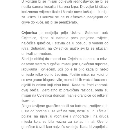
U korizmi bi se misari odijevali jednostavno: ne bi se
nosila šarena košulja i šarena krpa. Djevojke bi čitavo
korizmeno vrijeme tkale i šarale nove košulje i ćurdije
za Uskrs. U korizmi se ne bi ašikovalo nedjeljom od
crkve do kuće, niti bi se pendžeralo.
Cvjetnica
je nedjelja prije Uskrsa. Subotom uoči
Cvjetnice, djeca bi nabrala prvo proljetno cvijeće,
najčešće ljubičice, i stavila ga u posudu s vodom do
jutra. Sutradan, na Cvjetnicu ujutro svi bi se ukućani
umivali tom vodom.
Stari je običaj da momci na Cvjetnicu donesu u crkvu
desetak metara dugačku mladu jelku, okićenu rupcima,
jabukama i cvijećem. Još bolje bi bilo kada bi netko
umjesto jelke donio tisovinu. Poslije mise, na kojoj bi
se ove grane blagoslovile, momci bi ih vraćali kućama i
dijelili ih onima koji nisu imali. Kada su fratri zabranili
ovaj običaj, vjerojatno iz praktičnih razloga, onda su
misari na Cvjetnicu donosili manje grančice od jelke ili
tisovine.
Blagoslovljene grančice nosili su kućama, zadijevali ih
u zid od brvana ili za križ na zidu, nosili su ih u štale i
pojate, na njive, u voćnjake i vinograde i na druga
mjesta koja su bila važna za čeljad i mal. Ove bi
grančice čuvali kao najveću svetinju. Kada bi zaprijetila