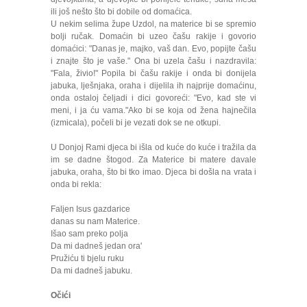
ili još nešto što bi dobile od domaćica.
U nekim selima župe Uzdol, na materice bi se spremio
bolji ručak. Domaćin bi uzeo čašu rakije i govorio
domaćici: "Danas je, majko, vaš dan. Evo, popijte čašu
i znajte što je vaše." Ona bi uzela čašu i nazdravila:
"Fala, živio!" Popila bi čašu rakije i onda bi donijela
jabuka, lješnjaka, oraha i dijelila ih najprije domaćinu,
onda ostaloj čeljadi i dici govoreći: "Evo, kad ste vi
meni, i ja ću vama."Ako bi se koja od žena hajnečila
(izmicala), počeli bi je vezati dok se ne otkupi.
U Donjoj Rami djeca bi išla od kuće do kuće i tražila da
im se dadne štogod. Za Materice bi matere davale
jabuka, oraha, što bi tko imao. Djeca bi došla na vrata i
onda bi rekla:
Faljen Isus gazdarice
danas su nam Materice.
Išao sam preko polja
Da mi dadneš jedan ora'
Pružiću ti bjelu ruku
Da mi dadneš jabuku.
Očići