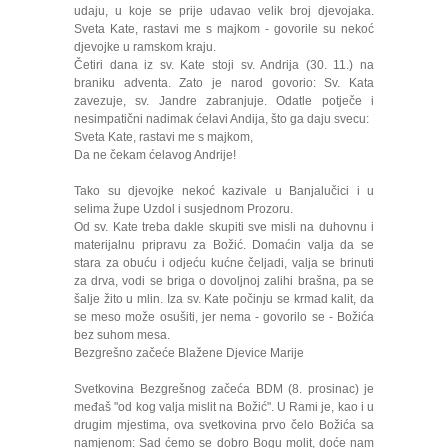
udaju, u koje se prije udavao velik broj djevojaka.
Sveta Kate, rastavi me s majkom - govorile su nekoć
djevojke u ramskom kraju.
Četiri dana iz sv. Kate stoji sv. Andrija (30. 11.) na
braniku adventa. Zato je narod govorio: Sv. Kata
zavezuje, sv. Jandre zabranjuje. Odatle potječe i
nesimpatični nadimak ćelavi Andija, što ga daju svecu:
Sveta Kate, rastavi me s majkom,
Da ne čekam ćelavog Andrije!
Tako su djevojke nekoć kazivale u Banjalučici i u
selima župe Uzdol i susjednom Prozoru.
Od sv. Kate treba dakle skupiti sve misli na duhovnu i
materijalnu pripravu za Božić. Domaćin valja da se
stara za obuću i odjeću kućne čeljadi, valja se brinuti
za drva, vodi se briga o dovoljnoj zalihi brašna, pa se
šalje žito u mlin. Iza sv. Kate počinju se krmad kalit, da
se meso može osušiti, jer nema - govorilo se - Božića
bez suhom mesa.
Bezgrešno začeće Blažene Djevice Marije
Svetkovina Bezgrešnog začeća BDM (8. prosinac) je
međaš "od kog valja mislit na Božić". U Rami je, kao i u
drugim mjestima, ova svetkovina prvo čelo Božića sa
namjenom: Sad ćemo se dobro Bogu molit, doće nam