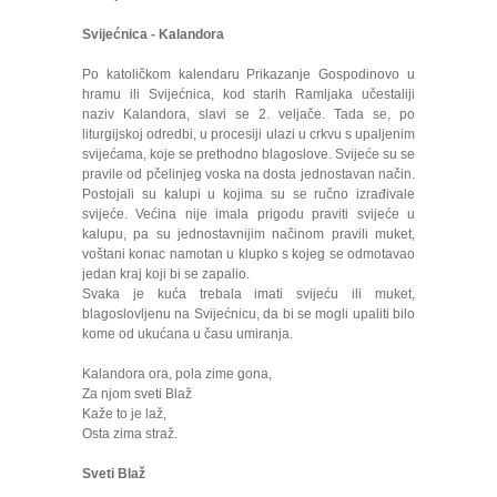
Svijećnica - Kalandora
Po katoličkom kalendaru Prikazanje Gospodinovo u
hramu ili Svijećnica, kod starih Ramljaka učestaliji
naziv Kalandora, slavi se 2. veljače. Tada se, po
liturgijskoj odredbi, u procesiji ulazi u crkvu s upaljenim
svijećama, koje se prethodno blagoslove. Svijeće su se
pravile od pčelinjeg voska na dosta jednostavan način.
Postojali su kalupi u kojima su se ručno izrađivale
svijeće. Većina nije imala prigodu praviti svijeće u
kalupu, pa su jednostavnijim načinom pravili muket,
voštani konac namotan u klupko s kojeg se odmotavao
jedan kraj koji bi se zapalio.
Svaka je kuća trebala imati svijeću ili muket,
blagoslovljenu na Svijećnicu, da bi se mogli upaliti bilo
kome od ukućana u času umiranja.
Kalandora ora, pola zime gona,
Za njom sveti Blaž
Kaže to je laž,
Osta zima straž.
Sveti Blaž