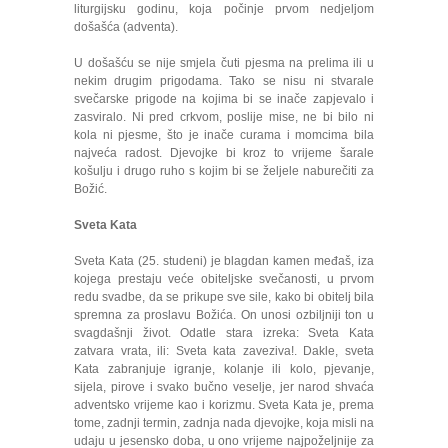
liturgijsku godinu, koja počinje prvom nedjeljom
došašća (adventa).
U došašću se nije smjela čuti pjesma na prelima ili u
nekim drugim prigodama. Tako se nisu ni stvarale
svečarske prigode na kojima bi se inače zapjevalo i
zasviralo. Ni pred crkvom, poslije mise, ne bi bilo ni
kola ni pjesme, što je inače curama i momcima bila
najveća radost. Djevojke bi kroz to vrijeme šarale
košulju i drugo ruho s kojim bi se željele naburečiti za
Božić.
Sveta Kata
Sveta Kata (25. studeni) je blagdan kamen međaš, iza
kojega prestaju veće obiteljske svečanosti, u prvom
redu svadbe, da se prikupe sve sile, kako bi obitelj bila
spremna za proslavu Božića. On unosi ozbiljniji ton u
svagdašnji život. Odatle stara izreka: Sveta Kata
zatvara vrata, ili: Sveta kata zaveziva!. Dakle, sveta
Kata zabranjuje igranje, kolanje ili kolo, pjevanje,
sijela, pirove i svako bučno veselje, jer narod shvaća
adventsko vrijeme kao i korizmu. Sveta Kata je, prema
tome, zadnji termin, zadnja nada djevojke, koja misli na
udaju u jesensko doba, u ono vrijeme najpoželjnije za