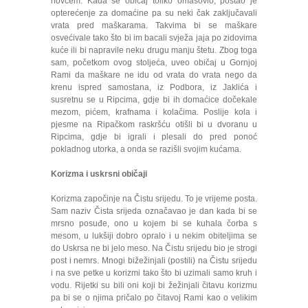
novcem. Kada se običaj toliko omasovio, postao je
opterećenje za domaćine pa su neki čak zaključavali
vrata pred maškarama. Takvima bi se maškare
osvećivale tako što bi im bacali svježa jaja po zidovima
kuće ili bi napravile neku drugu manju štetu. Zbog toga
sam, početkom ovog stoljeća, uveo običaj u Gornjoj
Rami da maškare ne idu od vrata do vrata nego da
krenu ispred samostana, iz Podbora, iz Jaklića i
susretnu se u Ripcima, gdje bi ih domaćice dočekale
mezom, pićem, krafnama i kolačima. Poslije kola i
pjesme na Ripačkom raskršću otišli bi u dvoranu u
Ripcima, gdje bi igrali i plesali do pred ponoć
pokladnog utorka, a onda se razišli svojim kućama.
Korizma i uskrsni običaji
Korizma započinje na Čistu srijedu. To je vrijeme posta.
Sam naziv Čista srijeda označavao je dan kada bi se
mrsno posuđe, ono u kojem bi se kuhala čorba s
mesom, u lukšiji dobro opralo i u nekim obiteljima se
do Uskrsa ne bi jelo meso. Na Čistu srijedu bio je strogi
post i nemrs. Mnogi bižežinjali (postili) na Čistu srijedu
i na sve petke u korizmi tako što bi uzimali samo kruh i
vodu. Rijetki su bili oni koji bi žežinjali čitavu korizmu
pa bi se o njima pričalo po čitavoj Rami kao o velikim