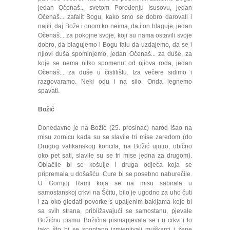
jedan Očenaš... svetom Porođenju Isusovu, jedan
Očenaš... zafalit Bogu, kako smo se dobro darovali i
najili, daj Bože i onom ko neima, da i on blaguje, jedan
Očenaš... za pokojne svoje, koji su nama ostavili svoje
dobro, da blagujemo i Bogu falu da uzdajemo, da se i
njiovi duša spominjemo, jedan Očenaš... za duše, za
koje se nema nitko spomenut od njiova roda, jedan
Očenaš... za duše u čistilištu. Iza večere sidimo i
razgovaramo. Neki odu i na silo. Onda legnemo
spavati.
Božić
Donedavno je na Božić (25. prosinac) narod išao na
misu zornicu kada su se slavile tri mise zaredom (do
Drugog vatikanskog koncila, na Božić ujutro, obično
oko pet sati, slavile su se tri mise jedna za drugom).
Oblačile bi se košulje i druga odjeća koja se
pripremala u došašću. Cure bi se posebno naburečile.
U Gornjoj Rami koja se na misu sabirala u
samostanskoj crkvi na Šćitu, bilo je ugodno za uho čuti
i za oko gledati povorke s upaljenim bakljama koje bi
sa svih strana, približavajući se samostanu, pjevale
Božićnu pismu. Božićna pismapjevala se i u crkvi i to
tako što bi se spontano izmjenjivali muškarci i žene