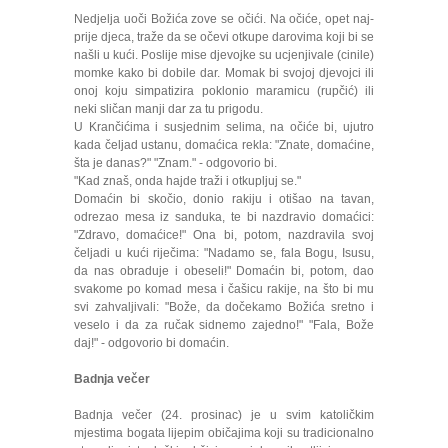
Nedjelja uoči Božića zove se očići. Na očiće, opet naj­
prije djeca, traže da se očevi otkupe darovima koji bi se
našli u kući. Poslije mise djevojke su ucjenjivale (cinile)
momke kako bi dobile dar. Momak bi svojoj djevojci ili
onoj koju simpatizira poklonio maramicu (rupčić) ili
neki sličan manji dar za tu prigodu.
U Krančićima i susjednim selima, na očiće bi, ujutro
kada čeljad ustanu, domaćica rekla: "Znate, domaćine,
šta je danas?" "Znam." - odgovorio bi.
"Kad znaš, onda hajde traži i otkupljuj se."
Domaćin bi skočio, donio rakiju i otišao na tavan,
odrezao mesa iz sanduka, te bi nazdravio domaćici:
"Zdravo, domaćice!" Ona bi, potom, nazdravila svoj
čeljadi u kući riječima: "Nadamo se, fala Bogu, Isusu,
da nas obraduje i obeseli!" Domaćin bi, potom, dao
svakome po komad mesa i čašicu rakije, na što bi mu
svi zahvaljivali: "Bože, da dočekamo Božića sretno i
veselo i da za ručak sidnemo zajedno!" "Fala, Bože
daj!" - odgovorio bi domaćin.
Badnja večer
Badnja večer (24. prosinac) je u svim katoličkim
mjestima bogata lijepim običajima koji su tradicionalno