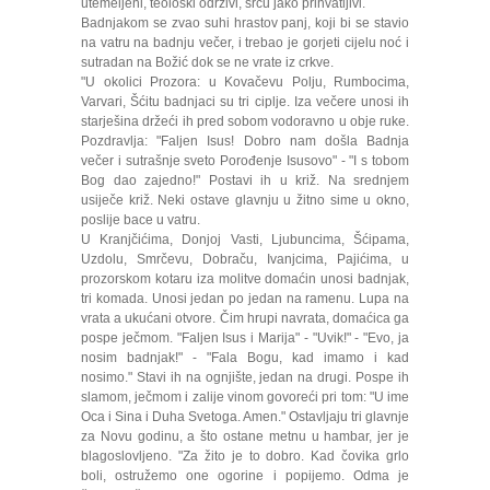
utemeljeni, teološki održivi, srcu jako prihvatljivi.
Badnjakom se zvao suhi hrastov panj, koji bi se stavio
na vatru na badnju večer, i trebao je gorjeti cijelu noć i
sutradan na Božić dok se ne vrate iz crkve.
"U okolici Prozora: u Kovačevu Polju, Rumbocima,
Varvari, Šćitu badnjaci su tri ciplje. Iza večere unosi ih
starješina držeći ih pred sobom vodoravno u obje ruke.
Pozdravlja: "Faljen Isus! Dobro nam došla Badnja
večer i sutrašnje sveto Porođenje Isusovo" - "I s tobom
Bog dao zajedno!" Postavi ih u križ. Na srednjem
usiječe križ. Neki ostave glavnju u žitno sime u okno,
poslije bace u vatru.
U Kranjčićima, Donjoj Vasti, Ljubuncima, Šćipama,
Uzdolu, Smrčevu, Dobraču, Ivanjcima, Pajićima, u
prozorskom kotaru iza molitve domaćin unosi badnjak,
tri komada. Unosi jedan po jedan na ramenu. Lupa na
vrata a ukućani otvore. Čim hrupi navrata, domaćica ga
pospe ječmom. "Faljen Isus i Marija" - "Uvik!" - "Evo, ja
nosim badnjak!" - "Fala Bogu, kad imamo i kad
nosimo." Stavi ih na ognjište, jedan na drugi. Pospe ih
slamom, ječmom i zalije vinom govoreći pri tom: "U ime
Oca i Sina i Duha Svetoga. Amen." Ostavljaju tri glavnje
za Novu godinu, a što ostane metnu u hambar, jer je
blagoslovljeno. "Za žito je to dobro. Kad čovika grlo
boli, ostružemo one ogorine i popijemo. Odma je