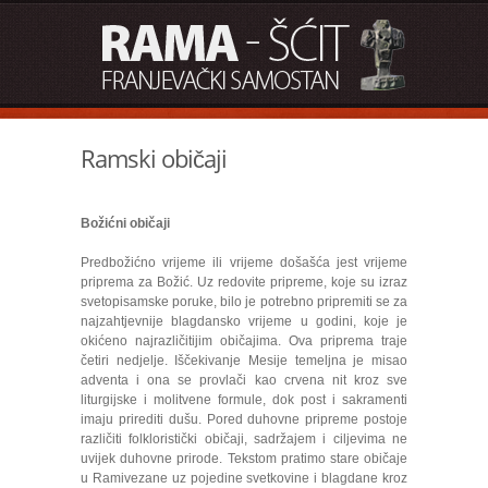
Ramski običaji
Božićni običaji
Predbožićno vrijeme ili vrijeme došašća jest vrijeme
priprema za Božić. Uz redovite pripreme, koje su izraz
svetopisamske poruke, bilo je potrebno pripremiti se za
najzahtjevnije blagdansko vrijeme u godini, koje je
okićeno najrazličitijim običajima. Ova priprema traje
četiri nedjelje. Iščekivanje Mesije temeljna je misao
adventa i ona se provlači kao crvena nit kroz sve
liturgijske i molitvene formule, dok post i sakramenti
imaju prirediti dušu. Pored duhovne pripreme postoje
različiti folkloristički običaji, sadržajem i ciljevima ne
uvijek duhovne prirode. Tekstom pratimo stare običaje
u Ramivezane uz pojedine svetkovine i blagdane kroz