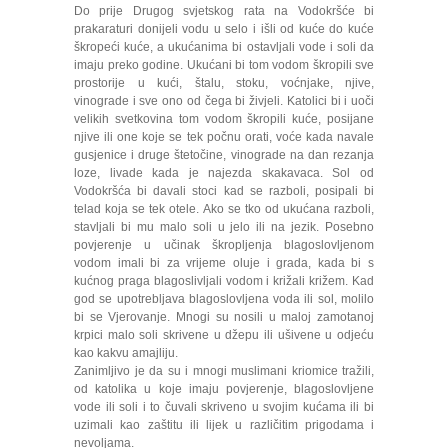
Do prije Drugog svjetskog rata na Vodokršće bi
prakaraturi donijeli vodu u selo i išli od kuće do kuće
škropeći kuće, a ukućanima bi ostavljali vode i soli da
imaju preko godine. Ukućani bi tom vodom škropili sve
prostorije u kući, štalu, stoku, voćnjake, njive,
vinograde i sve ono od čega bi živjeli. Katolici bi i uoči
velikih svetkovina tom vodom škropili kuće, posijane
njive ili one koje se tek počnu orati, voće kada navale
gusjenice i druge štetočine, vinograde na dan rezanja
loze, livade kada je najezda skakavaca. Sol od
Vodokršća bi davali stoci kad se razboli, posipali bi
telad koja se tek otele. Ako se tko od ukućana razboli,
stavljali bi mu malo soli u jelo ili na jezik. Posebno
povjerenje u učinak škropljenja blagoslovljenom
vodom imali bi za vrijeme oluje i grada, kada bi s
kućnog praga blagoslivljali vodom i križali križem. Kad
god se upotrebljava blagoslovljena voda ili sol, molilo
bi se Vjerovanje. Mnogi su nosili u maloj zamotanoj
krpici malo soli skrivene u džepu ili ušivene u odjeću
kao kakvu amajliju.
Zanimljivo je da su i mnogi muslimani kriomice tražili,
od katolika u koje imaju povjerenje, blagoslovljene
vode ili soli i to čuvali skriveno u svojim kućama ili bi
uzimali kao zaštitu ili lijek u različitim prigodama i
nevoljama.