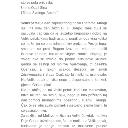
sto se puta prikrstila:
U ime Oca i Sina
i Duha Svetoga. Amen."
Veliki petak
je dan zapovjednog posta i nemrsa. Mnogi
su i na ovaj dan žežinjali. U Donjoj Rami dulje se
sačuvala tradicija da je izuzetno kreposno i dobro na
Veliki petak, kada ljudi ustanu, popiti crnoga vina koliko
se može, jer se ono odmah u krv pretvara. Poslije toga,
smatralo se pred Bogom izuzetno vrijednim moliti
Isusove krunice, koliko se stigne izmoliti. Najbolji je
zavjet ako se izmole do podne 33Isusove krunice
(jedna se sastoji od molitve Vjerovanja, tri desetka
Očenaša, a nakon svakog desetka se izmoli
Zdravomarija i Slava Ocu), što bi rijetkima uspijevalo.
Na Veliki petak bi, više nego u druge dane u korizmi,
pjevali Gospin plač.
Bio je običaj da na Veliki petak, kao i na Markovdan,
nitko ne radi na svojoj njivi, nego je bilo poželjno taj
dan pomoći siromašnima, posebno u sijanju i oranju.
Čak bi se običavalo ponijeti i sjetveno sjeme kojim bi
se zasijalo njivu.
Za razliku od Molitve križića na Veliki četvrtak, molitva
Poje Gospe tužnim putom, što se molila na Veliki petak,
kudikamo je ranije nestala iz molitvene prakse