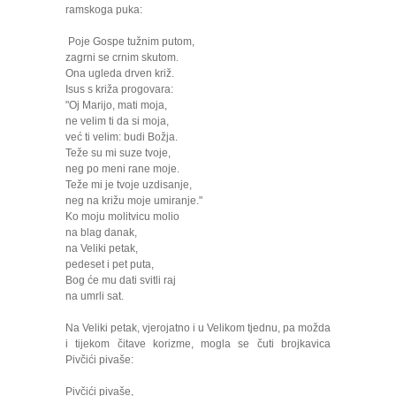
ramskoga puka:
Poje Gospe tužnim putom,
zagrni se crnim skutom.
Ona ugleda drven križ.
Isus s križa progovara:
"Oj Marijo, mati moja,
ne velim ti da si moja,
već ti velim: budi Božja.
Teže su mi suze tvoje,
neg po meni rane moje.
Teže mi je tvoje uzdisanje,
neg na križu moje umiranje."
Ko moju molitvicu molio
na blag danak,
na Veliki petak,
pedeset i pet puta,
Bog će mu dati svitli raj
na umrli sat.
Na Veliki petak, vjerojatno i u Velikom tjednu, pa možda
i tijekom čitave korizme, mogla se čuti brojkavica
Pivčići pivaše:
Pivčići pivaše,