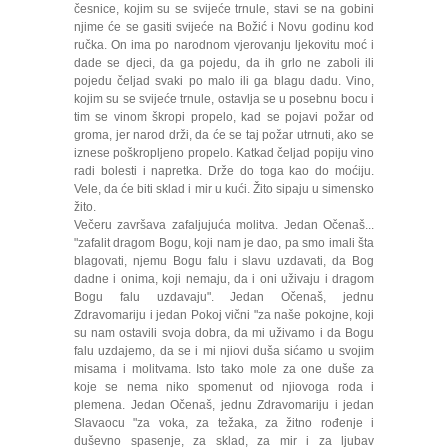
česnice, kojim su se svijeće trnule, stavi se na gobini
njime će se gasiti svijeće na Božić i Novu godinu kod
ručka. On ima po narodnom vjerovanju ljekovitu moć i
dade se djeci, da ga pojedu, da ih grlo ne zaboli ili
pojedu čeljad svaki po malo ili ga blagu dadu. Vino,
kojim su se svijeće trnule, ostavlja se u posebnu bocu i
tim se vinom škropi propelo, kad se pojavi požar od
groma, jer narod drži, da će se taj požar utrnuti, ako se
iznese poškropljeno propelo. Katkad čeljad popiju vino
radi bolesti i napretka. Drže do toga kao do moćiju.
Vele, da će biti sklad i mir u kući. Žito sipaju u simensko
žito.
Večeru završava zafaljujuća molitva. Jedan Očenaš...
"zafalit dragom Bogu, koji nam je dao, pa smo imali šta
blagovati, njemu Bogu falu i slavu uzdavati, da Bog
dadne i onima, koji nemaju, da i oni uživaju i dragom
Bogu falu uzdavaju". Jedan Očenaš, jednu
Zdravomariju i jedan Pokoj vični "za naše pokojne, koji
su nam ostavili svoja dobra, da mi uživamo i da Bogu
falu uzdajemo, da se i mi njiovi duša sićamo u svojim
misama i molitvama. Isto tako mole za one duše za
koje se nema niko spo­menut od njiovoga roda i
plemena. Jedan Očenaš, jednu Zdravomariju i jedan
Slavaocu "za voka, za težaka, za žitno rođenje i
duševno spasenje, za sklad, za mir i za ljubav