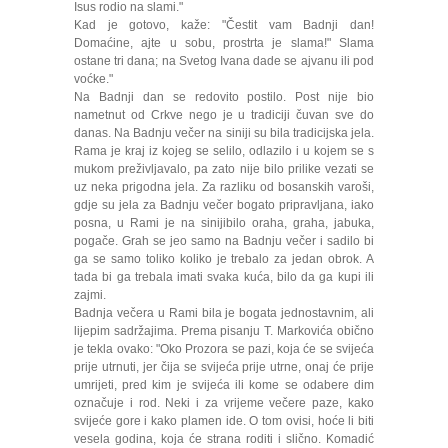
Isus rodio na slami."
Kad je gotovo, kaže: "Čestit vam Badnji dan!
Domaćine, ajte u sobu, prostrta je slama!" Slama
ostane tri dana; na Svetog Ivana dade se ajvanu ili pod
voćke."
Na Badnji dan se redovito postilo. Post nije bio
nametnut od Crkve nego je u tradiciji čuvan sve do
danas. Na Badnju večer na siniji su bila tradicijska jela.
Rama je kraj iz kojeg se selilo, odlazilo i u kojem se s
mukom preživljavalo, pa zato nije bilo prilike vezati se
uz neka prigodna jela. Za razliku od bosanskih varoši,
gdje su jela za Badnju večer bogato pripravljana, iako
posna, u Rami je na sinijibilo oraha, graha, jabuka,
pogače. Grah se jeo samo na Badnju večer i sadilo bi
ga se samo toliko koliko je trebalo za jedan obrok. A
tada bi ga trebala imati svaka kuća, bilo da ga kupi ili
zajmi.
Badnja večera u Rami bila je bogata jednostavnim, ali
lijepim sadržajima. Prema pisanju T. Markovića obično
je tekla ovako: "Oko Prozora se pazi, koja će se svijeća
prije utrnuti, jer čija se svijeća prije utrne, onaj će prije
umrijeti, pred kim je svijeća ili kome se odabere dim
označuje i rod. Neki i za vrijeme večere paze, kako
svijeće gore i kako plamen ide. O tom ovisi, hoće li biti
vesela godina, koja će strana roditi i slično. Komadić