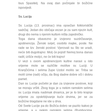
Isus Spasitelj. Na ovaj dan počinjale bi božićne
ispovijedi.
Sv. Lucija
Sv. Lucija (13. prosinac) ima opsežan folkloristički
sadržaj. Jedan dio običaja vezan je za sam njezin kult,
drugi dio nema s njenim kultom ništa zajedničko.
Toga dana obavezno je izvjesno suzdržavanje,
apstinencija. Ženski svijet, osobito majke, poste. Ne
rade se tzv. ženski poslovi. Vjerovali su što se uradi,
neće biti dugotrajno: Molj će pojist! Nemoj bona danas
radit, izišće moljci, ne će biti trajno!
U vezi s ovom apstinencijom kultne naravi u isto
vrijeme mole se različite molitve sv. Luciji. U
Kranjčićima i selima župe Uzdol molilo se: Triba se
molit izme (radi) očiju, da Bog dadne dobre oči i dobru
pamet.
Dan sv. Lucije početni je dan za izvjesne poslove, koji
se moraju vršiti. Zbog toga je u nekim ramskim selima
sv. Lucija imala nadimak drvarica, jer je to bilo krajnje
vrijeme za opskrbljivanje kuće drvima, jer se za
božićne blagdane ne ide u drva.
Od Svete Lucije pa do Božića dobro se pazilo kakvo je
vrijeme, a u nekim ramskim selima (Rumbocima,