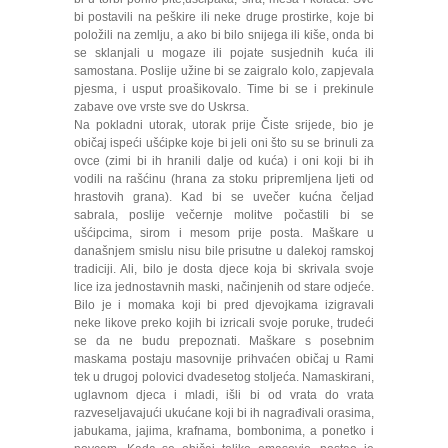
bi postavili na peškire ili neke druge prostirke, koje bi
položili na zemlju, a ako bi bilo snijega ili kiše, onda bi
se sklanjali u mogaze ili pojate susjednih kuća ili
samostana. Poslije užine bi se zaigralo kolo, zapjevala
pjesma, i usput proašikovalo. Time bi se i prekinule
zabave ove vrste sve do Uskrsa.
Na pokladni utorak, utorak prije Čiste srijede, bio je
običaj ispeći ušćipke koje bi jeli oni što su se brinuli za
ovce (zimi bi ih hranili dalje od kuća) i oni koji bi ih
vodili na rašćinu (hrana za stoku pripremljena ljeti od
hrastovih grana). Kad bi se uvečer kućna čeljad
sabrala, poslije večernje molitve počastili bi se
ušćipcima, sirom i mesom prije posta. Maškare u
današnjem smislu nisu bile prisutne u dalekoj ramskoj
tradiciji. Ali, bilo je dosta djece koja bi skrivala svoje
lice iza jednostavnih maski, načinjenih od stare odjeće.
Bilo je i momaka koji bi pred djevojkama izigravali
neke likove preko kojih bi izricali svoje poruke, trudeći
se da ne budu prepoznati. Maškare s posebnim
maskama postaju masovnije prihvaćen običaj u Rami
tek u drugoj polovici dvadesetog stoljeća. Namaskirani,
uglavnom djeca i mladi, išli bi od vrata do vrata
razveseljavajući ukućane koji bi ih nagrađivali orasima,
jabukama, jajima, krafnama, bombonima, a ponetko i