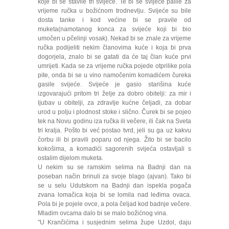
koje bi se stavile tri svijeće. Te bi se svijeće palile za
vrijeme ručka u božićnom trodnevlju. Svijeće su bile
dosta tanke i kod većine bi se pravile od
muketa(namotanog konca za svijeće koji bi bio
umočen u pčelinji vosak). Nekad bi se znale za vrijeme
ručka podijeliti nekim članovima kuće i koja bi prva
dogorjela, znalo bi se gatati da će taj član kuće prvi
umrijeti. Kada se za vrijeme ručka pojede otprilike pola
pite, onda bi se u vino namočenim komadićem čureka
gasile svijeće. Svijeće je gasio starišina kuće
izgovarajući pritom tri želje za dobro obitelji: za mir i
ljubav u obitelji, za zdravlje kućne čeljadi, za dobar
urod u polju i plodnost stoke i slično. Čurek bi se pojeo
tek na Novu godinu iza ručka ili večere, ili čak na Sveta
tri kralja. Pošto bi već postao tvrd, jeli su ga uz kakvu
čorbu ili bi pravili poparu od njega. Žito bi se bacilo
kokošima, a komadići sagorenih svijeća ostavljali s
ostalim dijelom muketa.
U nekim su se ramskim selima na Badnji dan na
poseban način brinuli za svoje blago (ajvan). Tako bi
se u selu Udutskom na Badnji dan ispekla pogača
zvana lomačica koja bi se lomila nad leđima ovaca.
Pola bi je pojele ovce, a pola čeljad kod badnje večere.
Mladim ovcama dalo bi se malo božićnog vina.
"U Krančićima i susjednim selima župe Uzdol, daju