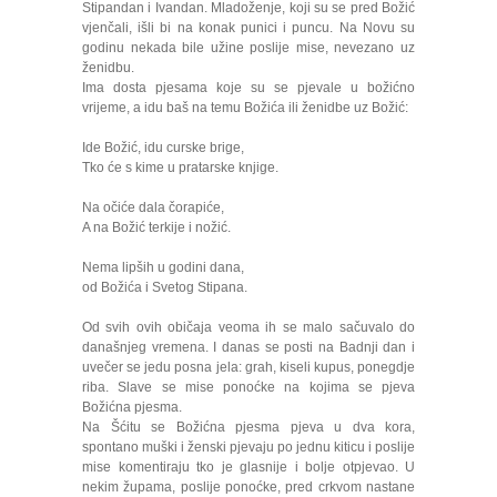
Stipandan i Ivandan. Mladoženje, koji su se pred Božić
vjenčali, išli bi na konak punici i puncu. Na Novu su
godinu nekada bile užine poslije mise, nevezano uz
ženidbu.
Ima dosta pjesama koje su se pjevale u božićno
vrijeme, a idu baš na temu Božića ili ženidbe uz Božić:
Ide Božić, idu curske brige,
Tko će s kime u pratarske knjige.
Na očiće dala čorapiće,
A na Božić terkije i nožić.
Nema lipših u godini dana,
od Božića i Svetog Stipana.
Od svih ovih običaja veoma ih se malo sačuvalo do
današnjeg vremena. I danas se posti na Badnji dan i
uvečer se jedu posna jela: grah, kiseli kupus, ponegdje
riba. Slave se mise ponoćke na kojima se pjeva
Božićna pjesma.
Na Šćitu se Božićna pjesma pjeva u dva kora,
spontano muški i ženski pjevaju po jednu kiticu i poslije
mise komentiraju tko je glasnije i bolje otpjevao. U
nekim župama, poslije ponoćke, pred crkvom nastane