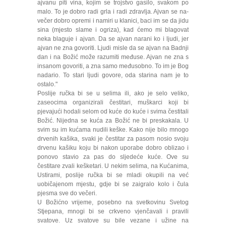
ajvanu piti vina, kojim se trojstvo gasilo, svakom po
malo. To je dobro radi grla i radi zdravlja. Ajvan se na­
večer dobro opremi i namiri u klanici, baci im se da jidu
sina (mjesto slame i ogriza), kad ćemo mi blagovat
neka blaguje i ajvan. Da se ajvan narani ko i ljudi, jer
ajvan ne zna govoriti. Ljudi misle da se ajvan na Badnji
dan i na Božić može razumiti međuse. Ajvan ne zna s
insanom govoriti, a zna samo međusobno. To im je Bog
nadario. To stari ljudi govore, oda starina nam je to
ostalo."
Poslije ručka bi se u selima ili, ako je selo veliko,
zaseocima organizirali čestitari, muškarci koji bi
pjevajući hodali selom od kuće do kuće i svima čestitali
Božić. Nijedna se kuća za Božić ne bi preskakala. U
svim su im kućama nudili keške. Kako nije bilo mnogo
drvenih kašika, svaki je čestitar za pasom nosio svoju
drvenu kašiku koju bi nakon uporabe dobro oblizao i
ponovo stavio za pas do sljedeće kuće. Ove su
čestitare zvali kešketari. U nekim selima, na Kućanima,
Ustirami, poslije ručka bi se mladi okupili na već
uobičajenom mjestu, gdje bi se zaigralo kolo i čula
pjesma sve do večeri.
U Božićno vrijeme, posebno na svetkovinu Svetog
Stjepana, mnogi bi se crkveno vjenčavali i pravili
svatove. Uz svatove su bile vezane i užine na