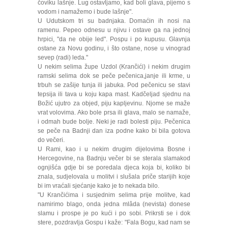
čoviku lašnje. Lug ostavljamo, kad boli glava, pijemo s
vodom i namažemo i bude lašnje".
U Udutskom tri su badnjaka. Domaćin ih nosi na
ramenu. Pepeo odnesu u njivu i ostave ga na jednoj
hrpici, "da ne obije led". Pospu i po kupusu. Glavnja
ostane za Novu godinu, i što ostane, nose u vinograd
sevep (radi) leda."
U nekim selima župe Uzdol (Krančići) i nekim drugim
ramski selima dok se peče pečenica,janje ili krme, u
trbuh se zašije tunja ili jabuka. Pod pečenicu se stavi
tepsija ili tava u koju kapa mast. Kadčeljad sjednu na
Božić ujutro za objed, piju kapljevinu. Njome se maže
vrat volovima. Ako bole prsa ili glava, malo se namaže,
i odmah bude bolje. Neki je radi bolesti piju. Pečenica
se peče na Badnji dan iza podne kako bi bila gotova
do večeri.
U Rami, kao i u nekim drugim dijelovima Bosne i
Hercegovine, na Badnju večer bi se sterala slamakod
ognjišća gdje bi se poredala djeca koja bi, koliko bi
znala, sudjelovala u molitvi i slušala priče starijih koje
bi im vraćali sjećanje kako je to nekada bilo.
"U Krančićima i susjednim selima prije molitve, kad
namirimo blago, onda jedna mlâda (nevista) donese
slamu i prospe je po kući i po sobi. Prikrsti se i dok
stere, pozdravlja Gospu i kaže: "Fala Bogu, kad nam se