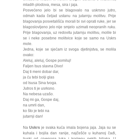
mladih plodova, mesa, sira i jaja.
Posvećeno jelo bi se blagovalo na uskrsno jutro,
odmah kada čeljad ustanu na jutarnju molitvu. Prije
blagovanja posvetališća morali bi svi oprati ruke, jer se
blagoslovljeno jelo nije smjelo uzimati neopranih ruku.
Prije blagovanja, uz redovitu jutarnju molitvu, molile bi
se i neke posebne molitvice koje se samo na Uskrs
mole.
Jedna, koje se sjećam iz svoga djetinjstva, se molila
ovako:
Aleluj, aleluj, Gospe pomiluj!
Faljen Isus slavna Divo!
Daj ti meni dobar dar,
ja ću tebi bolji glas
od Isusa Sina tvoga.
Jutros ti je usrksno.
Na nebesa uzašo.
Daj mi ga, Gospe daj,
na umrli dan,
ko što je tebi na
jutarnji dan!
Na
Uskrs
je svaka kuća imala bojena jaja. Jaja su se
kuhala i bojila dan ranije, najčešće u kuhanoj čađi,
ljuski od crvenoga luka i korijenu nekih biljaka. U