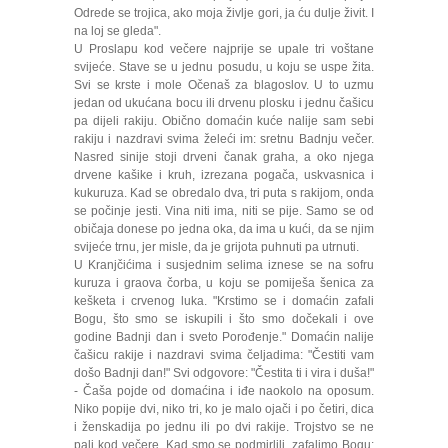
Odrede se trojica, ako moja življe gori, ja ću dulje živit. I
na loj se gleda".
U Proslapu kod večere najprije se upale tri voštane
svijeće. Stave se u jednu posudu, u koju se uspe žita.
Svi se krste i mole Očenaš za blagoslov. U to uzmu
jedan od ukućana bocu ili drvenu plosku i jednu čašicu
pa dijeli rakiju. Obično domaćin kuće nalije sam sebi
rakiju i nazdravi svima želeći im: sretnu Badnju večer.
Nasred sinije stoji drveni čanak graha, a oko njega
drvene kašike i kruh, izrezana pogača, uskvasnica i
kukuruza. Kad se obredalo dva, tri puta s rakijom, onda
se počinje jesti. Vina niti ima, niti se pije. Samo se od
običaja donese po jedna oka, da ima u kući, da se njim
svijeće trnu, jer misle, da je grijota puhnuti pa utrnuti.
U Kranjčićima i susjednim selima iznese se na sofru
kuruza i graova čorba, u koju se pomiješa šenica za
kešketa i crvenog luka. "Krstimo se i domaćin zafali
Bogu, što smo se iskupili i što smo dočekali i ove
godine Badnji dan i sveto Porođenje." Domaćin nalije
čašicu rakije i nazdravi svima čeljadima: "Čestiti vam
došo Badnji dan!" Svi odgovore: "Čestita ti i vira i duša!"
- Čaša pojde od domaćina i iđe naokolo na oposum.
Niko popije dvi, niko tri, ko je malo ojači i po četiri, dica
i ženskadija po jednu ili po dvi rakije. Trojstvo se ne
pali kod večere. Kad smo se podmirlili, zafalimo Bogu: