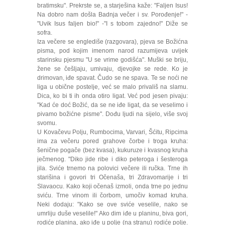
bratimsku". Prekrste se, a starješina kaže: "Faljen Isus!
Na dobro nam došla Badnja večer i sv. Porođenje!" -
"Uvik Isus faljen bio!" -"I s tobom zajedno!" Diže se
sofra.
Iza večere se englediše (razgovara), pjeva se Božićna
pisma, pod kojim imenom narod razumijeva uvijek
starinsku pjesmu "U se vrime godišća". Muški se briju,
žene se češljaju, umivaju, djevojke se rede. Ko je
drimovan, iđe spavat. Čudo se ne spava. Te se noći ne
liga u obične postelje, već se malo privališ na slamu.
Dica, ko bi ti ih onda otiro ligat. Već pod jesen pivaju:
"Kad će doć Božić, da se ne iđe ligat, da se veselimo i
pivamo božićne pisme". Dođu ljudi na sijelo, više svoj
svomu.
U Kovačevu Polju, Rumbocima, Varvari, Šćitu, Ripcima
ima za večeru pored grahove čorbe i troga kruha:
šenične pogače (bez kvasa), kukuruze i kvasnog kruha
ječmenog. "Diko jide ribe i diko peteroga i šesteroga
jila. Sviće trnemo na polovici večere ili ručka. Trne ih
starišina i govori tri Očenaša, tri Zdravomarije i tri
Slavaocu. Kako koji očenaš izmoli, onda trne po jednu
sviću. Trne vinom ili čorbom, umočiv komad kruha.
Neki dodaju: "Kako se ove sviće veselile, nako se
umrliju duše veselile!" Ako dim iđe u planinu, biva gori,
rodiće planina, ako iđe u polje (na stranu) rodiće polje.