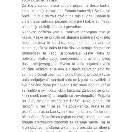
svoje božićne čestitke.
Za Božić su domaćice trebale pripremiti dosta kruha,
jer se kruh nije pekao u božićnom trodnevlju. Sve su se
obitelji trudile da za Božić bude rakije, vina i barem tri
vrste mesa: suhoga, pečene janjetine i kokošjeg mesa,
a imućnije obitelji bi imale i govedine.
Redovito božićno jelo u ramskim obiteljima bilo je
keške. Keške se pravilo od stupane pšenice i kokošjeg
mesa, smjesa bi se dosta dugo kuhala na vatri uz
stalno miješanje kako bi bilo što kvalitetnije. Stopanice
(domaćice) bi rado uspoređivale keške kako bi
pohvalio svatko svoju sposobnost u pravljenju ovog
dosta zahtjevnog jela. Svaka bi kuća napravila veću
količinu kešketa jer je ovo jelo dosta zahvalno zato što
se moglo čuvati bez hladnjaka u hladnoj prostoriji i više
puta podgrijavati i servirati a da ne izgubi na kvaliteti. U
sve božićne dane pa nekada i do Nove godine keške
se nudilo u svim katoličkim kućama. Za Božić se pravi
kruh čurek (čorek), a negdje se zovebogatica. Pogača
na kojoj se pale svijeće na Božić i Novu godinu za
ručkom, u nekim se selima zovekrsnica. Pravi se od
pšenična brašna kao kvasni kruh, a šara se fildžanom,
očenašima, čolančićom (zglob od ovčje kosti) ili nekim
drugim predmetom zgodnim za šaranje tijesta. Taj se
kruh stavljao na slamu, a na njega posuda sa žitom u