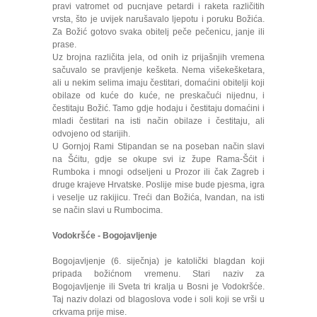
pravi vatromet od pucnjave petardi i raketa različitih
vrsta, što je uvijek narušavalo ljepotu i poruku Božića.
Za Božić gotovo svaka obitelj peče pečenicu, janje ili
prase.
Uz brojna različita jela, od onih iz prijašnjih vremena
sačuvalo se pravljenje kešketa. Nema višekešketara,
ali u nekim selima imaju čestitari, domaćini obitelji koji
obilaze od kuće do kuće, ne preskačući nijednu, i
čestitaju Božić. Tamo gdje hodaju i čestitaju domaćini i
mladi čestitari na isti način obilaze i čestitaju, ali
odvojeno od starijih.
U Gornjoj Rami Stipandan se na poseban način slavi
na Šćitu, gdje se okupe svi iz župe Rama-Šćit i
Rumboka i mnogi odseljeni u Prozor ili čak Zagreb i
druge krajeve Hrvatske. Poslije mise bude pjesma, igra
i veselje uz rakijicu. Treći dan Božića, Ivandan, na isti
se način slavi u Rumbocima.
Vodokršće - Bogojavljenje
Bogojavljenje (6. siječnja) je katolički blagdan koji
pripada božićnom vremenu. Stari naziv za
Bogojavljenje ili Sveta tri kralja u Bosni je Vodokršće.
Taj naziv dolazi od blagoslova vode i soli koji se vrši u
crkvama prije mise.