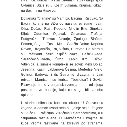
i Marnice. Koliba ima i na Šibenu i na Za - Mirju ispod
Oklanice. Staje su u Kosim Lukama, Krajima, Krkači,
na Baćini i na Risovcu.
Doljanske "planine" su Marnica, Baćina i Risovac. Na
Baćini, koja je na SZ-u od naselja, su šume i čairi:
Otka, Dočaci; Rast, Pogone, Miletin Brig, Sinokos,
Ključ, Odornice, Oglavak, Omanacc, Trešnja,
Podgvožđe, Tulevac, Javorje, Zpotoge, Sinčine,
Pomen, Bogna, Tusta Meja, Gadžin Dolac, Koprina
Ravan, Divljanuša, Trh, Višala, Curevac. Po Marnici
su raštrkani čairi: Šipčić-Livaka, Bašić-Livada,
Šarančević-Livada, Štrop, Lebin Krč, Krčovi,
Vitlenica, a šumski kompleksi se zovu: Meki Dolac,
Jezerina, Kazin, Jablanova Česma, Međedije Vrelo,
Golinci, Badovac i dr. Šuma je državna, a čairi
privatni. Marnicom se koriste ("besleišu") i Sovići.
Risovacje bio sav poljanska zemlja, ali je od njega
postalo novo naselje, koje će stoga biti zasebo
opisano.
U starim selima su kuće na okupu. U Orlovcu su
zbijene, a odmah iznad sela su ljetnje staje. Zbijene
su kuće i u Pačičima. Zukićima i Šarančevićima, a u
Stuparima razrijeđene. U Krakačama i krajima su
kuće veoma raštrkane na krčevini po stranama,