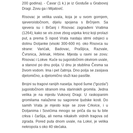
200 godina). - Ćavar (1 k.) je iz Gostuše u Grabovoj
Dragi. Zovu ga i Mijatović.
Risovac je velika uvala, koja je u svom gornjem,
sjeveroistočnom, dijelu spojena s Brčnjem. Sa
sjevera su i Brčanj i Risovac zagrađeni Vratima
(1264), kako se vis zove zbog usjeka kroz koji prolazi
put, a prema S ispod Vrata nastaju strmi odsjeci u
dolinu Doljanke (visoki 300-600 m). oko Risovca su
strane: Varićak, Badovac, Prašljica, Razvale,
Čvrsnica, Jelinak, Hrbine. Mjesta u ravni se zovu:
Risovac i Lokve. Kuće su jugoistočnim okvirom uvale,
a stanovi po dnu polja. U dnu je stublina Česma sa
živom vodom. Ima i pet čatrnja. Dno polja se zasijava
djelomično, a djelomično služi kao pasište.
Brojni su tragovi ranijih naselja. Ispod šume ("gozda")
jugoistočnom stranom ima starinskih gromila. Jedna
velika je na mjestu Vukovoj Dragi. U raskopanim
gromilama nalažene su sagorene ljudske kosti. Do
samih Vrata je mjesto koje se zove Crkvice, i u
Doljanima i Sovićima mnogo se priča da su tu bile
crkva i čaršija, ali nema nikakvih vidnih tragova od
zgrada. Pored puta dnom uvale, na Lokvi, je velika
nekropola s oko 40 stećaka.