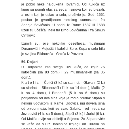
je pobio neke hajdukena Tovarnici. Od Kukića uz
kugu su pomrli otac sa sedam sinova koji su bježali,
a osim koji je ostao u selu, preživio je. God. 1661
postao je gvardijanom ramskog samostana fra
Andrija Sovićanin. U seobi iz Rame 1687 ili 1688
uzeli su učešća i neki fra Brno Sovićanina i fra Šimun
Cvitković.
Izumrli su, pije nekoliko desetljeća, muslimani
Duranovići i Muješići i katolici Bere. Kupa u selu bila
je svojina Bikinovića - Grcića iz Prozora.
59. Doljani
U Doljanima ima svega 105 kuća, od kojih 76
katoličkih (sa 83 dom.) i 29 muslimanskih (sa 35
dom.).
K a t o l i c i - Čolići (3 k.) su starinci. - Glavani (2 k.)
su starinci. - Stipanovići (11 k. sa 14 dom.), Matići (2
k. sa 4 dom.), i Bradarići (5 k. sa 6 dom.) su
porijeklom od dva sina koje je rodio predak Stipan s
nekom udovicom iz Rame. Udovica mu dovela sina
od prvog muža, koji se zvao Gabrić, i od njega su
Jozipovići (4 k. sa 5 dom.), Stipći (3 k.) i Jurići (6 k.).
Od Matića dvije su obitelji u Srijemu. Za Stipanoviće
se kaže da su iz Jablanice izbjegli od Turaka na