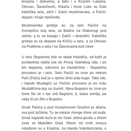
kosama i dolovima, a tako i u Kosnim Lukama.
Orlovac, Šarančevići, Krkača i Kose Luke su čisto
katolička sela, ašići i Zukići muslimanska, a Paćići,
stupari i Kraje mješovita.
Muslimanska groblja su: za selo Paćiće na
Konopišću kraj sela, za Bašiće na Vlakonogi pod
selom, a tu se kopaju i Zukiči i ahacidići. Katolička
groblja su za stupare na Krčiću u selu, a za Orlovac
na Pratilima u selu i na Šipovicama kod crkve
.
U selu Stuparima bile su stupe Hasidića, od kojih je
poslijednja radila sve do Prvog Svjetskog rata, i po
tim stupama, odnosno po Hasidićima - Stuparima
prozvano je i selo. Selo Paćići se zove po nekom
Paći (Paćo) koji je u njemu živio prije kuge. Tako isto,
i mjesto Mustagići uz Paćiće prozvano je po rodu
Mustafićima koji su izumrli. Njiva Bugojno se zove po
tome što se s nje vidi Bugojno, tj. slaba zemlja, pa
valja ići po žito u Bugojno.
Iznad Paćića a pod Husejinovom Grudom je strana,
sva pod točilima. Tu se nalaze mnoge rbine od suđa.
Iznad lugarski kuće je vis Grad. jedna gruda u blizini
zove se Maleškin Grad. Rbine od crnih lonaca
nalažene su u Krajima, na mjestu Vukotanicama, u