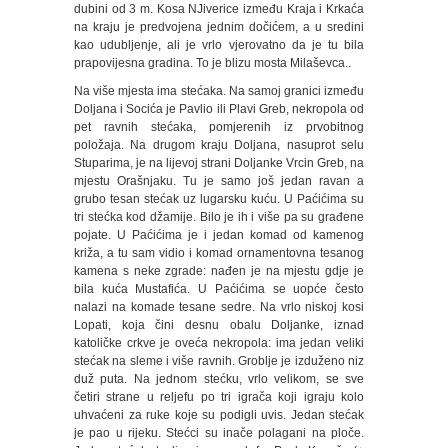
dubini od 3 m. Kosa NJiverice između Kraja i Krkaća
na kraju je predvojena jednim dočićem, a u sredini
kao udubljenje, ali je vrlo vjerovatno da je tu bila
prapovijesna gradina. To je blizu mosta Milaševca..
Na više mjesta ima stećaka. Na samoj granici između
Doljana i Socića je Pavlio ili Plavi Greb, nekropola od
pet ravnih stećaka, pomjerenih iz prvobitnog
položaja. Na drugom kraju Doljana, nasuprot selu
Stuparima, je na lijevoj strani Doljanke Vrcin Greb, na
mjestu Orašnjaku. Tu je samo još jedan ravan a
grubo tesan stećak uz lugarsku kuću. U Paćićima su
tri stećka kod džamije. Bilo je ih i više pa su građene
pojate. U Paćićima je i jedan komad od kamenog
križa, a tu sam vidio i komad ornamentovna tesanog
kamena s neke zgrade: nađen je na mjestu gdje je
bila kuća Mustafića. U Paćićima se uopće često
nalazi na komade tesane sedre. Na vrlo niskoj kosi
Lopati, koja čini desnu obalu Doljanke, iznad
katoličke crkve je oveća nekropola: ima jedan veliki
stećak na sleme i više ravnih. Groblje je izduženo niz
duž puta. Na jednom stećku, vrlo velikom, se sve
četiri strane u reljefu po tri igrača koji igraju kolo
uhvaćeni za ruke koje su podigli uvis. Jedan stećak
je pao u rijeku. Stećci su inače polagani na ploče.