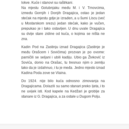
lokve. Kuće i stanovi su raštrkani.
Na mjestu Golubnjaku među M. i V. Trnovcima,
između Gornjih i Donjih Dragajica, ostao je jedan
stećak na mjestu gdje je izrađen, a u šumi Liscu (već
u Mostarskom srezu) jedan stećak, kako je vučen,
prepukao je i tako ostavljen. U dnu uvale Dragajica
su dvije stare zidine od kuća, o kojima se ništa ne
zna.
Kadin Pod na Zastinju iznad Dragajica (Zastinje je
među Orašcem i Sovićima) prozvan je po ovome:
parničili se seljani i ubili kadiju. Ubio ga Živković iz
Sovića, donio na Orašac, tu tresnuo njim o zemlju
tako da je izdahnuo, i tu je međa. Jedno mjesto iznad
Kadina Poda zove se Vlaina.
Do 1924. nije bilo kuća odnosno zimovanja na
Dragajicama. Dolazili su samo stanari preko ljeta, i to
ne uvijek isti. Kod kapele na Kedžari je groblje za
stanare iz G. Dragajica, a za ostale u Dugom Polju.