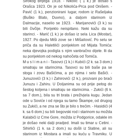
Širokog Brijega 1918. - Nikolić ( 1 k.) je došao s
Orašca 1923. On je od Nikolića-Prca pod Onišem. -
Pavić (1 k.), penzionirani lugar, rodom iz Rašeljaka
(Buško Blato, Duvno), a daljom starinom iz
Dalmacije, naselio se 1923. - Marijanovići (3 k.) su
bili čivčije. Porijeklo neispitano. Neki kažu da su
starinci. - Marić (1 k.) je došao iz sela Lica (Mostar),
1927. Po djedu Miši zove se i Mišailović. Po selu se
priča da su Haletilići porijeklom od Mijata Tomića:
neka djevojka podigla s njim vanbračno dijete. Ili da
su porijeklom od nekog nahočeta od Tomića.
M u s l i m a n i - Tasovci (1 k.) i Kubići (2 k. sa 3 dom.)
smatraju se starincima. Tasovci su bili baše pa se
stoga i zovu Bašićima, a po njima i selo Bašići. -
Junuzovići (3 k.) i Zahirovići (2 k.), prozvani po braći
Junuzu i Zahiru. U Doljanima su od prije petog do
šestog koljena i smatraju se starincima. - Zukići (6 k.
sa 7 dom.), bila su tri brata i preživjela kugu. Jedan
ode u Soviće i od njega su tamo Škampe, od drugog
su Zukići, a ne zna se što je bilo s trećim. - Hasidići (4
k. sa 6 dom.) su bili begovski rod i starinom su možda
Kalabići iz Crne Gore, možda iz Podgorice, odakle im
je došao neki dalji pradjed. Imali su timar u Cetini. -
Sihirlići (1 k. sa 2 dom.) su došli iz Slatine, ali su
starinom iz Mostara a imali su kuću u Travniku. U