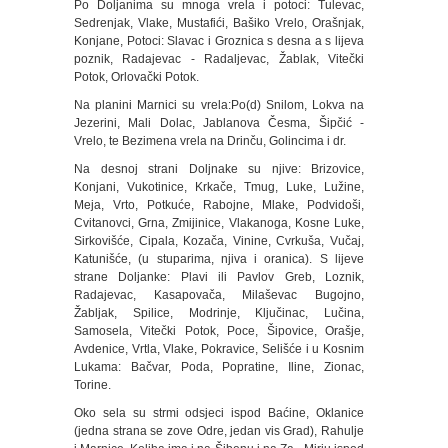
Po Doljanima su mnoga vrela i potoci: Tulevac,
Sedrenjak, Vlake, Mustafići, Bašiko Vrelo, Orašnjak,
Konjane, Potoci: Slavac i Groznica s desna a s lijeva
poznik, Radajevac - Radaljevac, Žablak, Vitečki
Potok, Orlovački Potok.
Na planini Marnici su vrela:Po(d) Snilom, Lokva na
Jezerini, Mali Dolac, Jablanova Česma, Šipčić -
Vrelo, te Bezimena vrela na Drinču, Golincima i dr.
Na desnoj strani Doljnake su njive: Brizovice,
Konjani, Vukotinice, Krkače, Tmug, Luke, Lužine,
Meja, Vrto, Potkuće, Rabojne, Mlake, Podvidoši,
Cvitanovci, Grna, Zmijinice, Vlakanoga, Kosne Luke,
Sirkovišće, Cipala, Kozača, Vinine, Cvrkuša, Vučaj,
Katunišće, (u stuparima, njiva i oranica). S lijeve
strane Doljanke: Plavi ili Pavlov Greb, Loznik,
Radajevac, Kasapovača, Milaševac Bugojno,
Žabljak, Spilice, Modrinje, Ključinac, Lučina,
Samosela, Vitečki Potok, Poce, Šipovice, Orašje,
Avdenice, Vrtla, Vlake, Pokravice, Selišće i u Kosnim
Lukama: Bačvar, Poda, Popratine, Iline, Zionac,
Torine.
Oko sela su strmi odsjeci ispod Baćine, Oklanice
(jedna strana se zove Odre, jedan vis Grad), Rahulje