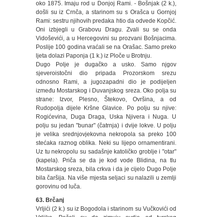
oko 1875. Imaju rod u Donjoj Rami. - Bošnjak (2 k.),
došli su iz Crnča, a starinom su s Orašca u Gornjoj
Rami: sestru njihovih predaka htio da odvede Kopčić.
Oni izbjegli u Grabovu Dragu. Zvali su se onda
Vidoševići, a u Hercegovini su prozvani Bošnjacima.
Poslije 100 godina vraćali se na Orašac. Samo preko
ljeta dolazi Paponja (1 k.) iz Ploče u Brotnju.
Dugo Polje je dugačko a usko. Samo njgov
sjeveroistočni dio pripada Prozorskom srezu
odnosno Rami, a jugozapadni dio je podijeljen
između Mostarskog i Duvanjskog sreza. Oko polja su
strane: Izvor, Plesno, Štekovo, Ovršina, a od
Rudopolja dijele Kršne Glavice. Po polju su njive:
Rogićevina, Duga Draga, Uska Njivera i Nuga. U
polju su jedan "bunar" (čatrnja) i dvije lokve. U polju
je velika srednjovjekovna nekropola sa preko 100
stećaka raznog oblika. Neki su lijepo ornamentirani.
Uz tu nekropolu su sadašnje katoličko groblje i "otar"
(kapela). Priča se da je kod vode Blidina, na tlu
Mostarskog sreza, bila crkva i da je cijelo Dugo Polje
bila čaršija. Na više mjesta seljaci su nalazili u zemlji
gorovinu od luča.
63. Brčanj
Vrljići (2 k.) su iz Bogodola i starinom su Vučkovići od