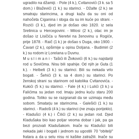
ugradilo na džamiji. - Pole (4 k.), Cvitanovići (3 k. sa 5
dom.) i Blaževići (1 k.) su starinci. - Džalte (2 k.) se
smatraju starincima, a drugi kažu da su oni od
nahočeta Ciganina i stoga da su im kuće po strani. -
Rozići (3 k.), djed im je došao oko 1820. iz sela
Sretinica u Hercegovini. - Milosi (2 k.), otac im je
došao iz Lisičića u Neretvi na ženovinu u Rogiće,
prije 1878. - Raič (1 k.) je došao s Duga, oko 1900. -
Ćavari (2 k.), opširnije u opisu Doljana. - Budimiri (2
k.) su rodom iz Lorelana u Duvnu.
M u s l i m a n i - Tašići ili Živkovići (6 k.) su najstariji
rod u Sovićima. Nisu bili spahije. Od njih je Guta (1
k.). - Helbeti (3 k.) su starinci. Bili su nekada vrlo
bogati. - Šehići (3 k. sa 4 dom.) su starinci. Po
ženskoj strani su starinom od katolika Cvitanovića. -
Kukići (5 k.) su starinci. - Fale (4 k.) i Lulići (3 k.) u
Falićima su jedan rod. Imaju jednu kuću staru 200
godina. Toliko su se razgranali da se uzimaju među
sobom. Smatarju se starincima. - Galešići (1 k.) su
starinci. - Radoši (4 k.) su starinci (ne znaju porijeklo).
- Kladušci (4 k.) i Čilići (2 k.) su jedan rod. Djed
Kladušaka bio kao poljar veoma dobar i jak, pa ga
bezi prozvali Kladušakom. Inače su Kladušci bili
nekada jaki i bogati i jednom su ugostili 70 "obitelji"
fratara a da u selu nisu ni kašike zatražili. Inače su