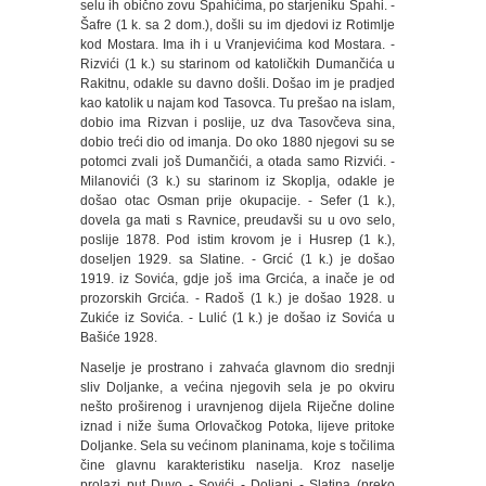
selu ih obično zovu Spahićima, po starjeniku Spahi. -
Šafre (1 k. sa 2 dom.), došli su im djedovi iz Rotimlje
kod Mostara. Ima ih i u Vranjevićima kod Mostara. -
Rizvići (1 k.) su starinom od katoličkih Dumančića u
Rakitnu, odakle su davno došli. Došao im je pradjed
kao katolik u najam kod Tasovca. Tu prešao na islam,
dobio ima Rizvan i poslije, uz dva Tasovčeva sina,
dobio treći dio od imanja. Do oko 1880 njegovi su se
potomci zvali još Dumančići, a otada samo Rizvići. -
Milanovići (3 k.) su starinom iz Skoplja, odakle je
došao otac Osman prije okupacije. - Sefer (1 k.),
dovela ga mati s Ravnice, preudavši su u ovo selo,
poslije 1878. Pod istim krovom je i Husrep (1 k.),
doseljen 1929. sa Slatine. - Grcić (1 k.) je došao
1919. iz Sovića, gdje još ima Grcića, a inače je od
prozorskih Grcića. - Radoš (1 k.) je došao 1928. u
Zukiće iz Sovića. - Lulić (1 k.) je došao iz Sovića u
Bašiće 1928.
Naselje je prostrano i zahvaća glavnom dio srednji
sliv Doljanke, a većina njegovih sela je po okviru
nešto proširenog i uravnjenog dijela Riječne doline
iznad i niže šuma Orlovačkog Potoka, lijeve pritoke
Doljanke. Sela su većinom planinama, koje s točilima
čine glavnu karakteristiku naselja. Kroz naselje
prolazi put Duvo - Sovići - Doljani - Slatina (preko