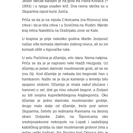
Jedan stećak stavljen je na grob fra Pavla Kovača (+
1893) i u njega usađen križ. Dva ravna stećka su u
Stuparima ispod kuće Jurića.
Priča se da je na mjsstu Crkvicama (na Risovcu) bila
crkva i da je bila crkva i u Sovićima na Rudini. Mjesto
kraj mlina Naletilića na Orašnjaku zove se Kale.
U krajima je prije nekoliko godina Martin Jozipović
našao više komada starinsko zlatnog novca, ali su svi
komadi otišli u trgovačke ruke.
U selu Paćićima je džamija, vrlo stara. Nema natpisa.
Priča se da je je napravio neki Hadži Hezgoda. Uz
džamiju je jedan starinski muslimanski grob, ali se ne
zna čiji. Kod džamije je nekada bio begovski han s
hambarom. Našlo se je da je kamenje u temelju bilo
spajano olobom. Džamija je imala vakuf (dućane i
hanove) u sel, dok ga nisu oduzeli begovi, a Doljani
su bili svojina kupreškihbegova Alajbegovića. Oko
džamije je jedno starinsko muslimansko groblje,
drugo malo dalje od džamije, treće pod selom
Stuparima, četvrto po ledinama Ravnama na desnoj
strani Doljanke. Zatim, na Šipovicama oko
srednjovjekovne nekropole na Lopati i sadašnjeg
katoličkog groblja su stari muslimanski grobovi (ima u
jedan veliki bašluk). Na Pocima kod Orlovca bilo je