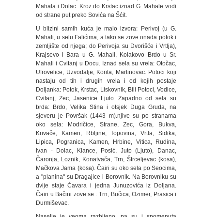
Mahala i Dolac. Kroz do Krstac iznad G. Mahale vodi
od strane put preko Sovića na Šćit.
U blizini samih kuća je malo izvora: Perivoj (u G.
Mahali, u selu Falićima, a tako se zove onada potok i
zemljište od njega; do Perivoja su Dvorišće i Vrtlja),
Krajsevo i Bara u G. Mahali, Kolakovo Brdo u Sr.
Mahali i Cvitanj u Docu. Iznad sela su vrela: Otočac,
Ufrovelice, Uzvodalje, Korita, Martinovac. Potoci koji
nastaju od tih i drugih vrela i od kojih postaje
Doljanka: Potok, Krstac, Liskovnik, Bili Potoci, Vodice,
Cvitanj, Zec, Jasenice Ljuto. Zapadno od sela su
brda: Brdo, Velika Stina i otsjek Duga Gruda, na
sjeveru je Površak (1443 m).njive su po stranama
oko sela: Modričice, Strane, Zec, Gora, Bukva,
Krivače, Kamen, Rbljine, Topovina, Vrtla, Sidika,
Lipica, Pogranica, Kamen, Hrbine, Vitica, Rudina,
Ivan - Dolac, Klance, Posić, Juto (Ljuto), Danac,
Čaronja, Loznik, Konatvača, Trn, Štrceljevac (kosa),
Mačkova Jama (kosa). Čairi su oko sela po Seocima,
a "planina" su Dragajice i Borovnik. Na Borovniku su
dvije staje Ćavara i jedna Junuzovića iz Doljana.
Čairi u Bačini zove se : Trn, Bučica, Ozimer, Prasica i
Durmiševac.
Naselje je veoma razbijeno, pa su i spomenuta