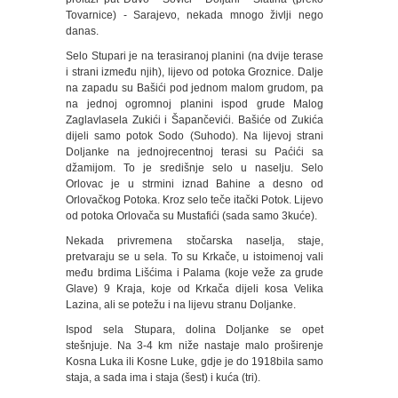
Tovarnice) - Sarajevo, nekada mnogo življi nego
danas.
Selo Stupari je na terasiranoj planini (na dvije terase
i strani između njih), lijevo od potoka Groznice. Dalje
na zapadu su Bašići pod jednom malom grudom, pa
na jednoj ogromnoj planini ispod grude Malog
Zaglavlasela Zukići i Šapančevići. Bašiće od Zukića
dijeli samo potok Sodo (Suhodo). Na lijevoj strani
Doljanke na jednojrecentnoj terasi su Paćići sa
džamijom. To je središnje selo u naselju. Selo
Orlovac je u strmini iznad Bahine a desno od
Orlovačkog Potoka. Kroz selo teče itački Potok. Lijevo
od potoka Orlovača su Mustafići (sada samo 3kuće).
Nekada privremena stočarska naselja, staje,
pretvaraju se u sela. To su Krkače, u istoimenoj vali
među brdima Lišćima i Palama (koje veže za grude
Glave) 9 Kraja, koje od Krkača dijeli kosa Velika
Lazina, ali se potežu i na lijevu stranu Doljanke.
Ispod sela Stupara, dolina Doljanke se opet
stešnjuje. Na 3-4 km niže nastaje malo proširenje
Kosna Luka ili Kosne Luke, gdje je do 1918bila samo
staja, a sada ima i staja (šest) i kuća (tri).