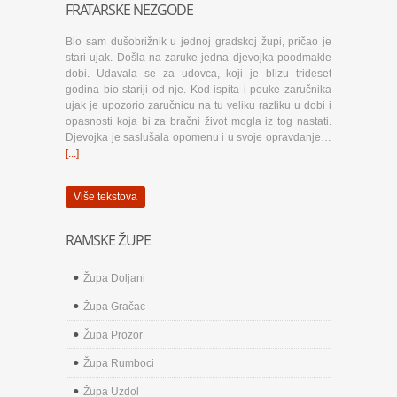
FRATARSKE NEZGODE
Bio sam dušobrižnik u jednoj gradskoj župi, pričao je
stari ujak. Došla na zaruke jedna djevojka poodmakle
dobi. Udavala se za udovca, koji je blizu trideset
godina bio stariji od nje. Kod ispita i pouke zaručnika
ujak je upozorio zaručnicu na tu veliku razliku u dobi i
opasnosti koja bi za bračni život mogla iz tog nastati.
Djevojka je saslušala opomenu i u svoje opravdanje…
[...]
Više tekstova
RAMSKE ŽUPE
Župa Doljani
Župa Gračac
Župa Prozor
Župa Rumboci
Župa Uzdol