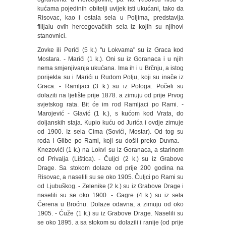
kućama pojedinih obitelji uvijek isti ukućani, tako da
Risovac, kao i ostala sela u Poljima, predstavlja
filijalu ovih hercegovačkih sela iz kojih su njihovi
stanovnici.
Zovke ili Perići (5 k.) "u Lokvama" su iz Graca kod
Mostara. - Marići (1 k.). Oni su iz Goranaca i u njih
nema smjenjivanja ukućana. Ima ih i u Brčnju, a istog
porijekla su i Marići u Rudom Polju, koji su inače iz
Graca. - Ramljaci (3 k.) su iz Pologa. Počeli su
dolaziti na ljetište prije 1878. a zimuju od prije Prvog
svjetskog rata. Bit će im rod Ramljaci po Rami. -
Marojević - Glavić (1 k.), s kućom kod Vrata, do
doljanskih staja. Kupio kuću od Jurića i ovdje zimuje
od 1900. Iz sela Cima (Sovići, Mostar). Od tog su
roda i Glibe po Rami, koji su došli preko Duvna. -
Knezovići (1 k.) na Lokvi su iz Goranaca, a starinom
od Privalja (Lištica). - Čuljci (2 k.) su iz Grabove
Drage. Sa stokom dolaze od prije 200 godina na
Risovac, a naselili su se oko 1905. Čuljci po Rami su
od Ljubuškog. - Zelenike (2 k.) su iz Grabove Drage i
naselili su se oko 1900. - Gagre (4 k.) su iz sela
Čerena u Broćnu. Dolaze odavna, a zimuju od oko
1905. - Ćuže (1 k.) su iz Grabove Drage. Naselili su
se oko 1895. a sa stokom su dolazili i ranije (od prije