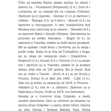
Čilići od katolika Ripića (jedan prešao na islam) i
starinci su. - Poravljevići (Poljarevići) (2 k.). Zovu ih i
Lučanima, jer su nekada bili na Lukama (Trišćani).
Starinom su iz Ugarske. - Glumac (1 k.) je starinom s
Udbine. - Škampe (2 k. sa 4 dom.). - Murseli (2 k.) su
starinom iz Hercegovine. U selu Vranjevićima kod
Mostara ima Lulića koji su tu odavno. - Skenderi (6 k.)
su starinom Balići s Gornjih Višnjana. Skenderima su
prozvani po pretku Skenderu. - Begići (5 k.) su
starinom iz Travnika, odakle su došli davno (pradjed).
Bili su spahije i imali timar u Sovićima, pa su stoga i
prešli ovdje. Baba im je bila od Čorbadžića s Duga,
pa su stoga do okupacije zvani i Dugalićima. -
Brajkovići (1 k.), Kovači (5 k.) i Ovnović (1 k.) su jedan
rod i starinom su iz Travnika, odakle im je pradjed
došao, prije više od 100 godina. Bio je kovač. Brat
mu se vratio u Travnik. - Grcići (4 k.) su od Grcića u
Prozoru. Došao im je djed oko 1865. - Ćatić (1 k.).
Otac mu je došao uz okupaciju od 1878. iz Prozora. -
Arfađani (2 k.), ima ih i u Jablanici. Starinom su iz
Oplećana u Duvnu. Došli su 1878. (na ženinstvo).
Naselje je u izvornom kraju Doljanke, a među
visokim planinama. Sela su većinom po kosama na
desnoj strani Doljanke i u samoj dolini rečice. Glavna
su sela: Gornja i Srednja Mahala, Kula, Donja