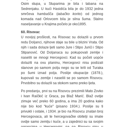
Osim stupa, u Stuparima je bila i tabana na
Sedrenjaku. U kući Hasidića bila je do 1932 jedna
smrčeva
hambašča
(
tabačko korito
) od jednog
komada nad Orlovcem bila je silna šuma. Stalno
naseljavanje u Krajima počelo je oko1895.
60. Risovac
U novijoj prošlosti, na Risovac su dolazili u prvom
redu Doljanci, njihove staje su bile u blizini Vrata. Od
njih i sada dolaze ljeti samo Jure i Stipo Jurići i Stipo
Stipanović. Od Doljanaca su pokupovali zemlje i
naselili se mnogi Hercegovci. Kad su počeli uopće
dolaziti na ovu planinu, Hercegovci nisu podizali
stanove po samom polju nego su se krili od Turaka
po šumi iznad polja. Poslije okupacije (1878.),
kupovali su zemlje i naselili se po samom Risovcu.
Prvobitno su dolazili sa stokom samo preko ljeta.
Po predanju, prvi su na Risovcu prezimili Mato Zovko
i Ivan Raičkić iz Graca, pa Blaž Marić. Blaž ovdje
zimuje već preko 60 godina, a ima 20 godina kako
nije bio kod "kuće" (pisano 1934.). Poslije su ti
privukli i ostale, i 1934. je bio na Risovcu znatan broj
Hercegovaca, ali te hercegovačke obitelji su imale
ovdje samo zemlju i kuće, a u zajednici su sa svojim
ograncima u Hercegovini, pa na Risovcu nisu u