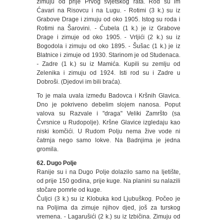
zimuju od prije Prvog svjetskog rata. Rod su im
Ćavari na Risovcu i na Lugu. - Rotimi (3 k.) su iz
Grabove Drage i zimuju od oko 1905. Istog su roda i
Rotimi na Šarovini. - Ćubela (1 k.) je iz Grabove
Drage i zimuje od oko 1905. - Vrljići (2 k.) su iz
Bogodola i zimuju od oko 1895. - Šušac (1 k.) je iz
Blatnice i zimuje od 1930. Starinom je od Studenaca.
- Zadre (1 k.) su iz Mamića. Kupili su zemlju od
Zelenika i zimuju od 1924. Isti rod su i Zadre u
Dobroši. (Djedovi im bili braća).
To je mala uvala između Badovca i Kršnih Glavica.
Dno je pokriveno debelim slojem nanosa. Poput
valova su Razvale i "draga" Veliki Zamršto (sa
Čvrsnice u Rudopolje). Kršne Glavice izgledaju kao
niski komčići. U Rudom Polju nema žive vode ni
čatrnja nego samo lokve. Na Badnjima je jedna
gromila.
62. Dugo Polje
Ranije su i na Dugo Polje dolazilo samo na ljetište,
od prije 150 godina, prije kuge. Na planini su nalazili
stočare pomrle od kuge.
Čuljci (3 k.) su iz Klobuka kod Ljubuškog. Počeo je
na Poljima da zimuje njihov djed, još za turskog
vremena. - Lagarušići (2 k.) su iz Izbičina. Zimuju od