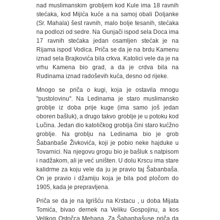
nad muslimanskim grobljem kod Kule ima 18 ravnih
stećaka, kod Mijića kuće a na samoj obali Doljanke
(Sr. Mahala) šest ravnih, malo bolje tesanih, stećaka
na podlozi od sedre. Na Gunjači ispod sela Doca ima
17 ravnih stećaka jedan osamljen stećak je na
Rijama ispod Vodica. Priča se da je na brdu Kamenu
iznad sela Brajkovića bila crkva. Katolici vele da je na
vrhu Kamena bio grad, a da je crdva bila na
Rudinama iznad radoševih kuća, desno od rijeke.
Mnogo se priča o kugi, koja je ostavila mnogu
"pustolovinu". Na Ledinama je staro muslimansko
groblje iz doba prije kuge (ima samo još jedan
oboren bašluk), a drugo takvo groblje je u potoku kod
Lučina. Jedan dio katoličkog groblja čini staro kućžno
groblje. Na groblju na Ledinama bio je grob
Šabanbaše Živkovića, koji je pobio neke hajduke u
Tovarnici. Na njegovu grogu bio je bašluk s natpisom
i nadžakom, ali je već uništen. U dolu Krscu ima stare
kalidrme za koju vele da ju je pravio taj Šabanbaša.
On je pravio i džamiju koja je bila pod pločom do
1905, kada je prepravljena.
Priča se da je na Igrišću na Krstacu , u doba Mijata
Tomića, bivao dernek na Veliku Gospojinu, a kos
Velikog Ostočca Mehana. Za Šabanbašuse priča da