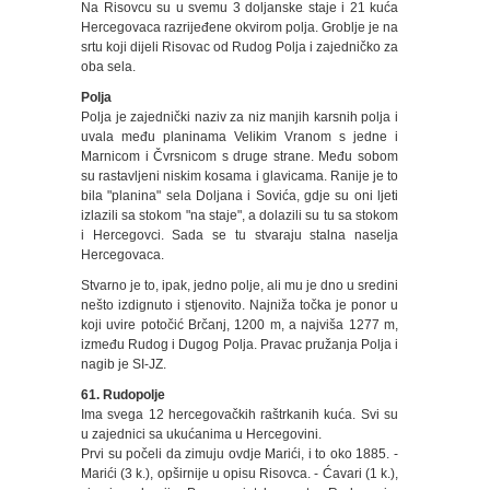
Na Risovcu su u svemu 3 doljanske staje i 21 kuća
Hercegovaca razrijeđene okvirom polja. Groblje je na
srtu koji dijeli Risovac od Rudog Polja i zajedničko za
oba sela.
Polja
Polja je zajednički naziv za niz manjih karsnih polja i
uvala među planinama Velikim Vranom s jedne i
Marnicom i Čvrsnicom s druge strane. Među sobom
su rastavljeni niskim kosama i glavicama. Ranije je to
bila "planina" sela Doljana i Sovića, gdje su oni ljeti
izlazili sa stokom "na staje", a dolazili su tu sa stokom
i Hercegovci. Sada se tu stvaraju stalna naselja
Hercegovaca.
Stvarno je to, ipak, jedno polje, ali mu je dno u sredini
nešto izdignuto i stjenovito. Najniža točka je ponor u
koji uvire potočić Brčanj, 1200 m, a najviša 1277 m,
između Rudog i Dugog Polja. Pravac pružanja Polja i
nagib je SI-JZ.
61. Rudopolje
Ima svega 12 hercegovačkih raštrkanih kuća. Svi su
u zajednici sa ukućanima u Hercegovini.
Prvi su počeli da zimuju ovdje Marići, i to oko 1885. -
Marići (3 k.), opširnije u opisu Risovca. - Ćavari (1 k.),