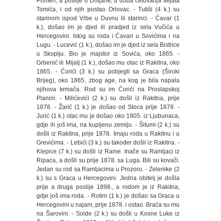
Pomen, a poslije u Doljane, u doba četovanja Mijata
Tomića, i od njih postao Orlovac. - Tutiši (4 k.) su
starinom ispod Vrbe u Duvnu ili starinci. - Ćavar (1
k.), došao im je djed ili pradjed iz sela Vučića u
Hercegovini. Istog su roda i Ćavari u Sovićima i na
Lugu. - Lucević (1 k.), došao im je djed iz sela Bistrice
u Skoplju. Bio je majstor iz Sovića, oko 1865. -
Grbenić ili Mijalj (1 k.), došao mu otac iz Rakitna, oko
1865. - Ćorići (3 k.) su pobjegli sa Graca (Široki
Brijeg), oko 1865, zbog age, na kog je bila napala
njihova krmača. Rod su im Ćorići na Proslapskoj
Planini. - Milićevići (2 k.) su došli iz Rakitna, prije
1878. - Žarić (1 k.) je došao od Stoca prije 1878. -
Jurić (1 k.) otac mu je došao oko 1905. iz Ljubunaca,
gdje ih još ima, na kupljenu zemlju. - Šitumi (2 k.) su
došli iz Rakitna, prije 1878. Imaju roda u Rakitnu i u
Grevićima. - Lebići (3 k.) su također došli iz Rakitna. -
Klepice (7 k.) su došli iz Rame. Inače su Ramljaci iz
Ripaca, a došli su prije 1878. sa Luga. Bili su kovači.
Jedan su rod sa Ramljacima u Prozoru. - Zelenike (2
k.) su s Graca u Hercegovini. Jedna obitelj je došla
prije a druga poslije 1898., a rodom je iz Rakitna,
gdje još ima roda. - Rotim (1 k.) je došao sa Graca u
Hercegovini u najam, prije 1878. i ostao. Braća su mu
na Šarovini. - Solde (2 k.) su došli u Kosne Luke iz