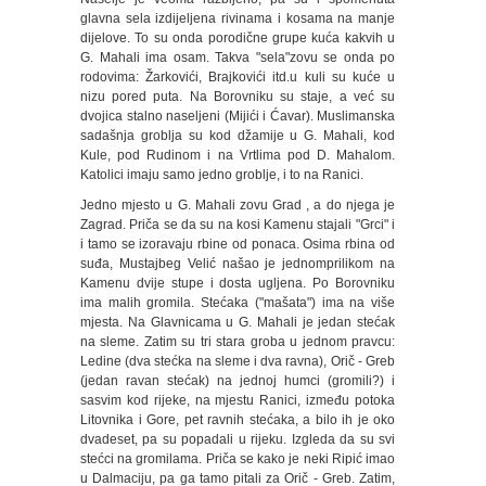
glavna sela izdijeljena rivinama i kosama na manje
dijelove. To su onda porodične grupe kuća kakvih u
G. Mahali ima osam. Takva "sela"zovu se onda po
rodovima: Žarkovići, Brajkovići itd.u kuli su kuće u
nizu pored puta. Na Borovniku su staje, a već su
dvojica stalno naseljeni (Mijići i Ćavar). Muslimanska
sadašnja groblja su kod džamije u G. Mahali, kod
Kule, pod Rudinom i na Vrtlima pod D. Mahalom.
Katolici imaju samo jedno groblje, i to na Ranici.
Jedno mjesto u G. Mahali zovu Grad , a do njega je
Zagrad. Priča se da su na kosi Kamenu stajali "Grci" i
i tamo se izoravaju rbine od ponaca. Osima rbina od
suđa, Mustajbeg Velić našao je jednomprilikom na
Kamenu dvije stupe i dosta ugljena. Po Borovniku
ima malih gromila. Stećaka ("mašata") ima na više
mjesta. Na Glavnicama u G. Mahali je jedan stećak
na sleme. Zatim su tri stara groba u jednom pravcu:
Ledine (dva stećka na sleme i dva ravna), Orič - Greb
(jedan ravan stećak) na jednoj humci (gromili?) i
sasvim kod rijeke, na mjestu Ranici, između potoka
Litovnika i Gore, pet ravnih stećaka, a bilo ih je oko
dvadeset, pa su popadali u rijeku. Izgleda da su svi
stećci na gromilama. Priča se kako je neki Ripić imao
u Dalmaciju, pa ga tamo pitali za Orič - Greb. Zatim,