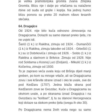
je velika prahistorijska gromila zvana Zmijska
Gromila. Blizu nje i dalje po vrtačama su nalažene
rbine od suđa od gnjile i koplja. Na jednoj humci
blizu ponora su preko 20 mahom rđavo tesanih
stećaka.
64. Dragajice
Od 1924. nije bilo kuća odnosno zimovanja na
Dragajicama. Dolazili su samo stanari preko ljeta, i to
ne uvjek isti.
Šarići (1 k.) iz Rakitna, zimuju od 1924. - Dumančići
(1 k.) iz Rakitna, zimuju također od 1924. - Grbešići (1
k.) su iz Dobrkovića i zimuju od 1926. - Soldo (1 k.) iz
Rakitna a starinom iz Britvice. Zimuju od 1928. Nije
rod Soldama u Kosnoj Luci (Doljani). - Mikulić (1 k.) iz
Kočerina, zimuje od 1930.
To je zapravo veća uvala koju od Bršnja dijeli manji
greben, po kom su mnoge vrtače, ali se Dragajicama
zovu i sve krševite strane iznad i oko te uvale, sve do
pod Kedžaru (1707). Jedna blaža strana pod
Kedžarom zove se Gvozdac. Kuće u Dragajicama su
okvirom uvale, a po stranama iznad Dragajica i na
Gvozdacu su "kolibari", tj. tu su stanovi Hercegovaca
koji dolaze sa stokom preko ljeta (svega ih oko 30).
Po Dragajicama nema živih voda nego su samo