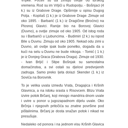
Vrljike. Počeli su da zimuju ovdje od turskog
vremena. Rod su im Vrljići u Rudopolju. - Bošnjaci (4
k.) su iz Grabove Drage. Opširnije u opisu Dugog
Polja. - Kopilaš (1 k.) je iz Grabove Drage. Zimuje od
oko 1895. - Barbarić (1 k.) iz Dragičine (Broćno) na
Plosnoj Glavici. Ranije bio na Borovoj Glavici
(Duvno), a ovdje zimuje od oko 1905. Od istog roda
su i Barbarići u Ljubuncima. - Budimiri (2 k.) su ispod
Bile u Duvnu. Zimuju od oko 1905. Nekad odu zimi u
Duvno, ali ovdje ipak bude ponetko, događa da u
kući na selu u Duvnu ne bude nikoga. - Tomić ( 1 k.)
je iz Donjeg Graca (Grabova Draga). Zimuje od 1930.
- Ivan Brljić i Stipe Bošnjak su samostalna
domaćinstva, a svi ostali su djelovi predvojenih
zadruga. Samo preko ljeta dolazi Skender (1 k.) iz
Sovića na Borovnik.
To je velika uvala između Vrata, Dragajica i Kršnih
Glavnica, a na istoku srasla s Risovcem. Blizu Vrata
izvire potok Brčanj, koji mnogo mandrira dnom uvale
i uvire u ponor u jugozapadnom dijelu uvale. Oko
Brčnja i njegovih pritočića su znatne površine pod
pištalinima. Brčanj je dosta snažan potok i nikad ne
presušuje.
Nedaleko od ponora i na jednom visu Kršnih Glavica