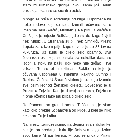
staro muslimansko groblje. Stoji samo još jedan
bašluk, a ostali su se srušili u potok.
Mnogo se priča o sdradanju od kuge. Uspomene na
neke rodove koji su tada izumrli očuvane su u
imenima sela (Paćići, Mustafići). Na putu iz Paćića u
Orašnjak je mjesto Selišće, gdje su do kuge živjeli
neki Musići. U Stranama su bili neki Smrikići. Mjesto
Lopata za crkvom prije kuge davalo je do 33 tovara
kukuruza. Uz kugu je cijelo selo obamrlo. Dva
čobanska psa koja su ostala za nekoliko dana su
izgonila stoku na pašu, dok neko nije došao i sve
prisvoi. Tu su bili muslimani Rakite na koje je
očuvana uspomena u imenima Rakitno Gumno i
Rakitna Češma. U Šarančevićima je uz kugu izumrlo
sve osim jednog ženskog djeteta. Odvedeno je u
Prozor u Fejziće. Kad je djevojka odrasla, Fejzić se
njome oženio i tako mu pripalo cijelo selo.
Na Pomenu, na granici prema Trišćanima, je staro
katoličko groblje Stipanovica od kuge, u koje se niko
ne kopa. Tu je i oltar.
Na mjestu Janjuševićima, na desnoj strani doljanke,
bila je, po predanju, kula Ilije Bobovca, kojije izdao
svog kuma Mijata Tomića. Mnogo se priča o Mijatu.