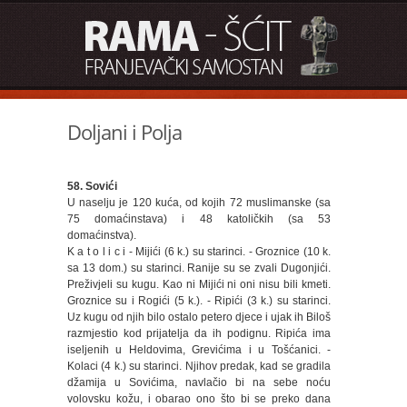
Doljani i Polja
58. Sovići
U naselju je 120 kuća, od kojih 72 muslimanske (sa
75 domaćinstava) i 48 katoličkih (sa 53
domaćinstva).
K a t o l i c i - Mijići (6 k.) su starinci. - Groznice (10 k.
sa 13 dom.) su starinci. Ranije su se zvali Dugonjići.
Preživjeli su kugu. Kao ni Mijići ni oni nisu bili kmeti.
Groznice su i Rogići (5 k.). - Ripići (3 k.) su starinci.
Uz kugu od njih bilo ostalo petero djece i ujak ih Biloš
razmjestio kod prijatelja da ih podignu. Ripića ima
iseljenih u Heldovima, Grevićima i u Tošćanici. -
Kolaci (4 k.) su starinci. Njihov predak, kad se gradila
džamija u Sovićima, navlačio bi na sebe noću
volovsku kožu, i obarao ono što bi se preko dana