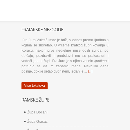
FRATARSKE NEZGODE
Fra Juro Vuletić imao je brižljiv odnos prema ljudima s
kojima se susretao. U vrijeme kratkog župnikovanja u
Koraću, nakon prve nedjeljne mise došli su ga, po
običaju, pozdraviti i predstaviti mu se prakaraturi i
vodeći ljudi u župi. Fra Juro je s njima veselo
ljudikao
i
potrudio se da im zapamti imena. Nekoliko dana
poslije, dok je šetao dvorištem, jedan je…
[...]
Više tekstova
RAMSKE ŽUPE
Župa Doljani
Župa Gračac