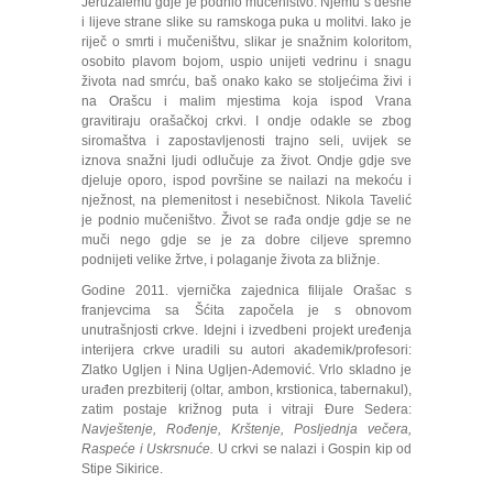
Jeruzalemu gdje je podnio mučeništvo. Njemu s desne
i lijeve strane slike su ramskoga puka u molitvi. Iako je
riječ o smrti i mučeništvu, slikar je snažnim koloritom,
osobito plavom bojom, uspio unijeti vedrinu i snagu
života nad smrću, baš onako kako se stoljećima živi i
na Orašcu i malim mjestima koja ispod Vrana
gravitiraju orašačkoj crkvi. I ondje odakle se zbog
siromaštva i zapostavljenosti trajno seli, uvijek se
iznova snažni ljudi odlučuje za život. Ondje gdje sve
djeluje oporo, ispod površine se nailazi na mekoću i
nježnost, na plemenitost i nesebičnost. Nikola Tavelić
je podnio mučeništvo. Život se rađa ondje gdje se ne
muči nego gdje se je za dobre ciljeve spremno
podnijeti velike žrtve, i polaganje života za bližnje.
Godine 2011. vjernička zajednica filijale Orašac s
franjevcima sa Šćita započela je s obnovom
unutrašnjosti crkve. Idejni i izvedbeni projekt uređenja
interijera crkve uradili su autori akademik/profesori:
Zlatko Ugljen i Nina Ugljen-Ademović. Vrlo skladno je
urađen prezbiterij (oltar, ambon, krstionica, tabernakul),
zatim postaje križnog puta i vitraji Đure Sedera:
Navještenje, Rođenje, Krštenje, Posljednja večera,
Raspeće i Uskrsnuće.
U crkvi se nalazi i Gospin kip od
Stipe Sikirice.