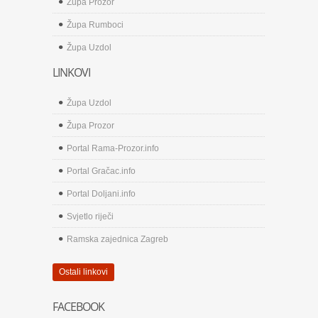
Župa Prozor
Župa Rumboci
Župa Uzdol
LINKOVI
Župa Uzdol
Župa Prozor
Portal Rama-Prozor.info
Portal Gračac.info
Portal Doljani.info
Svjetlo riječi
Ramska zajednica Zagreb
Ostali linkovi
FACEBOOK