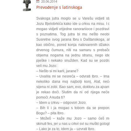
20.06.2014
Prevođenje s latinskoga
Svakoga jutra moglo se u Varešu vidjeti starog
Jozu Bjelobrkića kako ide u crkvu na misu. I on je
mogao vidjeti vrijedne ranoranioce i pozdraviti se
s poznatima. Tog jutra bi mu nešto neobično.
Susretne svog jarana Ibru s Daštanskoga, ali ne
kao obično, pored konja natovarenih džakovima
drvenog ćumura, niti na samaru s prebačenim
objema nogama na jednu stranu, nego ide on
pješke i nekako snužden. Kad su se pozdravili,
veli mu Jozo:
– Nešto si mi karli, jarane?
– Uvalila mi se nesreća – odvrati Ibro. – Ima već
nekoliko dana moj najbolji konj, Alat, neće ni
sijena ni zobi. Išao sam, evo, doktoru za ajvane pa
je rekao doći. Slutim da ni od njega neće biti
pomoći. A kuda ti?
– Idem u crkvu – odgovori Jozo.
– Bih li i ja mogao s tobom da se preporučim
Bogu? – pita Ibro.
– Možeš – kaže mu Jozo – samo ćeš morati
skinuti fes, jer u nas u crkvi svi su muški gologlavi.
– Lako je za to, idem ja – uzvrati Ibro.