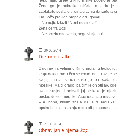
neko malo dijete u krilu majke počelo je plakati.
Žena ga je nakratko utišala, a kada je opet
zaplakalo pošla je prema vratima da iziđe iz crkve.
Fra Božo prekida propovijed i govori:
– Nemojte izlaziti! Meni ne smeta!"
Žena će fra Boži:
– Ne smeta ono vama, nego vi njemu!
30.05.2014
Doktor moralke
Studirao fra Velimir u Rimu moralnu teologiju. I na
kraju doktorirao. I čim se vratio, ode u svoje selo te
svojoj majci ispriča kako je on sada doktor
moralke. Majci drago, pa čim je on otišao, ode ona
svojoj susjedi i pohvali joj se kako je njezin sin
postao doktor moralke. A susjeda zabrinuta veli:
– A, bona, nisam znala da je ta moralka tako
opaka bolest da za nju mora bit' poseban doktor.
27.05.2014
Obnavljanje njemačkog