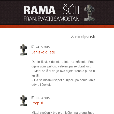
Zanimljivosti
24.05.2015
Lanjsko dijete
Donio čovjek deseto dijete na krštenje. Fratru se
dijete učini priličito velikim, pa se obrati ocu:
– Meni se čini da je ovo dijete trebalo puno ranije
krstiti.
– Da se nisam usepetio, ujače, pa donio lanjsko –
odvrati čovjek!
01.04.2015
Propisi
Mladi svećenik bio premješten na drugu župu u