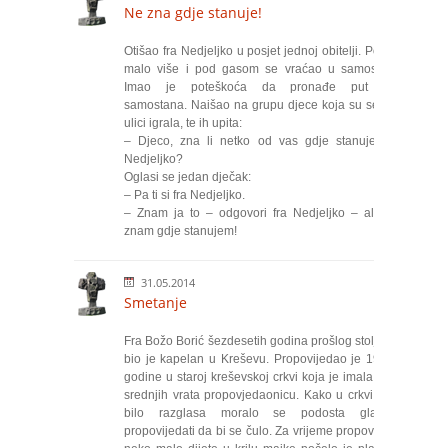
Ne zna gdje stanuje!
Otišao fra Nedjeljko u posjet jednoj obitelji. Popio
malo više i pod gasom se vraćao u samostan.
Imao je poteškoća da pronađe put do
samostana. Naišao na grupu djece koja su se na
ulici igrala, te ih upita:
– Djeco, zna li netko od vas gdje stanuje fra
Nedjeljko?
Oglasi se jedan dječak:
– Pa ti si fra Nedjeljko.
– Znam ja to – odgovori fra Nedjeljko – ali ne
znam gdje stanujem!
31.05.2014
Smetanje
Fra Božo Borić šezdesetih godina prošlog stoljeća
bio je kapelan u Kreševu. Propovijedao je 1967.
godine u staroj kreševskoj crkvi koja je imala kod
srednjih vrata propovjedaonicu. Kako u crkvi nije
bilo razglasa moralo se podosta glasno
propovijedati da bi se čulo. Za vrijeme propovijedi