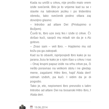
Kada su unišli u crkvu, nije prošlo malo vremena,
iziđe svećenik. Bilo je to vrijeme kad su se mise
slavile na latinskom jeziku i po tridentinskom
obredu, tako svećenik podno oltara započe
dovoljno glasno:
– Introibo ad altare Dei (Pristupimo oltaru
Božjem).
Čuvši to, Ibro uze svoj fes i iziđe iz crkve. Čim je
došao kući, saopći mu mlađi sin da je s Alatom
gotovo.
– Znao sam – veli Ibro. – Hajdemo mu oderati
kožu pa ga zakopati.
Kad su to obavili, ispripovjedi Ibro kako je susreo
jarana Jozu te kako je s njim išao u crkvu i nastavi:
– Onaj krupni papaz iziđe na vrhu crkve pa, čim je
nešto poravnao na velikom stolu i ne gledajući u
mene, zagalami: Hitro Ibro, hajd’ Alata deri! I ja
odmah iziđoh, pa kući. I vidim da je dobro
pogodio.
Tako je, eto, nepismeni Ibro prevodio s latinskog
Introibo ad altare Dei na bosanski Hitro Ibro, hajd’
Alata deri.
19.06.2014