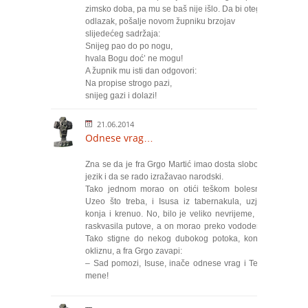
zimsko doba, pa mu se baš nije išlo. Da bi otegao
odlazak, pošalje novom župniku brzojav
slijedećeg sadržaja:
Snijeg pao do po nogu,
hvala Bogu doć’ ne mogu!
A župnik mu isti dan odgovori:
Na propise strogo pazi,
snijeg gazi i dolazi!
21.06.2014
Odnese vrag…
Zna se da je fra Grgo Martić imao dosta slobodan
jezik i da se rado izražavao narodski.
Tako jednom morao on otići teškom bolesniku.
Uzeo što treba, i Isusa iz tabernakula, uzjašio
konja i krenuo. No, bilo je veliko nevrijeme, kiša
raskvasila putove, a on morao preko vododerina.
Tako stigne do nekog dubokog potoka, konj se
okliznu, a fra Grgo zavapi:
– Sad pomozi, Isuse, inače odnese vrag i Tebe i
mene!