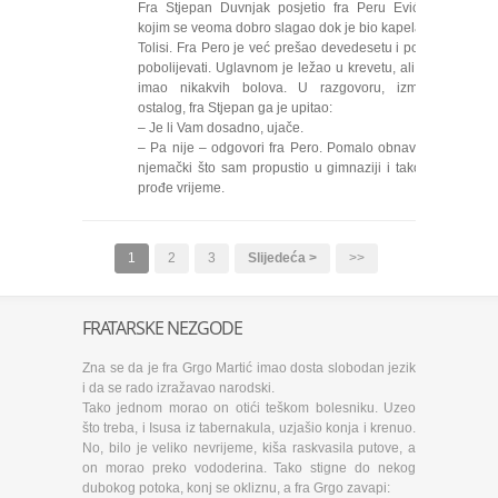
Fra Stjepan Duvnjak posjetio fra Peru Evića s
kojim se veoma dobro slagao dok je bio kapelan u
Tolisi. Fra Pero je već prešao devedesetu i počeo
pobolijevati. Uglavnom je ležao u krevetu, ali nije
imao nikakvih bolova. U razgovoru, između
ostalog, fra Stjepan ga je upitao:
– Je li Vam dosadno, ujače.
– Pa nije – odgovori fra Pero. Pomalo obnavljam
njemački što sam propustio u gimnaziji i tako mi
prođe vrijeme.
1
2
3
Slijedeća >
>>
FRATARSKE NEZGODE
Zna se da je fra Grgo Martić imao dosta slobodan jezik
i da se rado izražavao narodski.
Tako jednom morao on otići teškom bolesniku. Uzeo
što treba, i Isusa iz tabernakula, uzjašio konja i krenuo.
No, bilo je veliko nevrijeme, kiša raskvasila putove, a
on morao preko vododerina. Tako stigne do nekog
dubokog potoka, konj se okliznu, a fra Grgo zavapi: