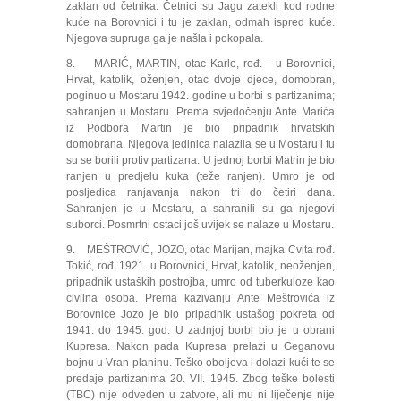
zaklan od četnika. Četnici su Jagu zatekli kod rodne
kuće na Borovnici i tu je zaklan, odmah ispred kuće.
Njegova supruga ga je našla i pokopala.
8. MARIĆ, MARTIN, otac Karlo, rođ. - u Borovnici,
Hrvat, katolik, oženjen, otac dvoje djece, domobran,
poginuo u Mostaru 1942. godine u borbi s partizanima;
sahranjen u Mostaru. Prema svjedočenju Ante Marića
iz Podbora Martin je bio pripadnik hrvatskih
domobrana. Njegova jedinica nalazila se u Mostaru i tu
su se borili protiv partizana. U jednoj borbi Matrin je bio
ranjen u predjelu kuka (teže ranjen). Umro je od
posljedica ranjavanja nakon tri do četiri dana.
Sahranjen je u Mostaru, a sahranili su ga njegovi
suborci. Posmrtni ostaci još uvijek se nalaze u Mostaru.
9. MEŠTROVIĆ, JOZO, otac Marijan, majka Cvita rođ.
Tokić, rođ. 1921. u Borovnici, Hrvat, katolik, neoženjen,
pripadnik ustaških postrojba, umro od tuberkuloze kao
civilna osoba. Prema kazivanju Ante Meštrovića iz
Borovnice Jozo je bio pripadnik ustašog pokreta od
1941. do 1945. god. U zadnjoj borbi bio je u obrani
Kupresa. Nakon pada Kupresa prelazi u Geganovu
bojnu u Vran planinu. Teško oboljeva i dolazi kući te se
predaje partizanima 20. VII. 1945. Zbog teške bolesti
(TBC) nije odveden u zatvore, ali mu ni liječenje nije