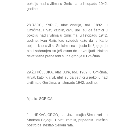
pokolju nad civilima u Gmićima, u listopadu 1942.
godine.
28.RAJIĆ, KARLO, otac Andrija, rođ. 1892. u
Gmićima, Hrvat, katolik, civil, ubili su ga četnici u
pokolju nad civilima u Gmićima, u listopadu 1942.
godine. Ivan Rajić kao svjedok kaže da je Karlo
ubijen kao civil u Gmićima na mjestu Križ, gdje je
bio i sahranjen sa još osam do devet ljudi. Nakon
devet dana preneseni su na groblje u Gmićima.
29.ŽUTIĆ, JUKA, otac Jure, rođ. 1909. u Gmićima,
Hrvat, katolik, civil, ubili su ga četnici u pokolju nad
civilima u Gmićima, u listopadu 1942. godine.
Mjesto: GORICA
1. HRKAĆ, GRGO, otac Jozo, majka Šima, rođ. - u
Širokom Brijegu, Hrvat, katolik, pripadnik ustaških
postrojba, nestao tijekom rata.