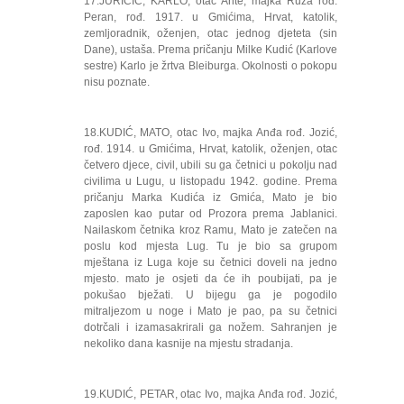
17.JURIČIĆ, KARLO, otac Ante, majka Ruža rođ.
Peran, rođ. 1917. u Gmićima, Hrvat, katolik,
zemljoradnik, oženjen, otac jednog djeteta (sin
Dane), ustaša. Prema pričanju Milke Kudić (Karlove
sestre) Karlo je žrtva Bleiburga. Okolnosti o pokopu
nisu poznate.
18.KUDIĆ, MATO, otac Ivo, majka Anđa rođ. Jozić,
rođ. 1914. u Gmićima, Hrvat, katolik, oženjen, otac
četvero djece, civil, ubili su ga četnici u pokolju nad
civilima u Lugu, u listopadu 1942. godine. Prema
pričanju Marka Kudića iz Gmića, Mato je bio
zaposlen kao putar od Prozora prema Jablanici.
Nailaskom četnika kroz Ramu, Mato je zatečen na
poslu kod mjesta Lug. Tu je bio sa grupom
mještana iz Luga koje su četnici doveli na jedno
mjesto. mato je osjeti da će ih poubijati, pa je
pokušao bježati. U bijegu ga je pogodilo
mitraljezom u noge i Mato je pao, pa su četnici
dotrčali i izamasakrirali ga nožem. Sahranjen je
nekoliko dana kasnije na mjestu stradanja.
19.KUDIĆ, PETAR, otac Ivo, majka Anđa rođ. Jozić,