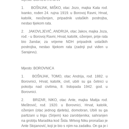
1. BOŠNJAK, MIŠKO, otac Jozo, majka Kata rođ.
Ivanko, rođen 24. rujna 1919. u Borovoj Ravni, Hrvat,
katolik, neoženjen, pripadnik ustaških postrojba,
nestao tijekom rata.
2. JAKOVLJEVIĆ, ANDRIJA, otac Jakov, majka Joza,
rođ. - u Borovoj Ravni, Hrvat, katolik, oženjen, prije rata
bio žandar, za vrijeme NDH pripadnik ustaških
postrojba, nestao tijekom rata (zadnji put viđen u
Sarajevu).
Mjesto: BOROVNICA
1. BOŠNJAK, TOMO, otac Andrija, rođ. 1882. u
Borovnici, Hrvat, katolik, civil, ubili su ga četnici u
pokolju nad civilima, 8. listopada 1942. god. u
Borovnici.
2. BRIZAR, NIKO, otac Ante, majka Matija rođ.
Meštrović, rođ. 1920. u Borovnici, Hrvat, katolik,
oženjen (otac jednog djeteta), domobran, Ubili su ga
partizani u Irigu (Srijem) kao zarobljenika; sahranjen
na groblju Maradika kod Šida. Mrtvog Niku pronašao je
Ante Stojanović, koji je bio s njim na zadatku. On ga je i