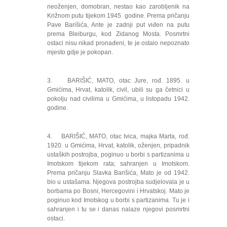
neoženjen, domobran, nestao kao zarobljenik na
Križnom putu tijekom 1945. godine. Prema pričanju
Pave Barišića, Ante je zadnji put viđen na putu
prema Bleiburgu, kod Zidanog Mosta. Posmrtni
ostaci nisu nikad pronađeni, te je ostalo nepoznato
mjesto gdje je pokopan.
3. BARIŠIĆ, MATO, otac Jure, rođ. 1895. u
Gmićima, Hrvat, katolik, civil, ubili su ga četnici u
pokolju nad civilima u Gmićima, u listopadu 1942.
godine.
4. BARIŠIĆ, MATO, otac Ivica, majka Marta, rođ.
1920. u Gmićima, Hrvat, katolik, oženjen, pripadnik
ustaških postrojba, poginuo u borbi s partizanima u
Imotskom tijekom rata; sahranjen u Imotskom.
Prema pričanju Slavka Barišića, Mato je od 1942.
bio u ustašama. Njegova postrojba sudjelovala je u
borbama po Bosni, Hercegovini i Hrvatskoj. Mato je
poginuo kod Imotskog u borbi s partizanima. Tu je i
sahranjen i tu se i danas nalaze njegovi posmrtni
ostaci.