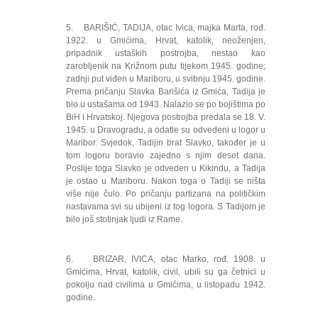
5. BARIŠIĆ, TADIJA, otac Ivica, majka Marta, rođ.
1922. u Gmićima, Hrvat, katolik, neoženjen,
pripadnik ustaških postrojba, nestao kao
zarobljenik na Križnom putu tijekom 1945. godine;
zadnji put viđen u Mariboru, u svibnju 1945. godine.
Prema pričanju Slavka Barišića iz Gmića, Tadija je
bio u ustašama od 1943. Nalazio se po bojištima po
BiH i Hrvatskoj. Njegova postrojba predala se 18. V.
1945. u Dravogradu, a odatle su odvedeni u logor u
Maribor. Svjedok, Tadijin brat Slavko, također je u
tom logoru boravio zajedno s njim deset dana.
Poslije toga Slavko je odveden u Kikindu, a Tadija
je ostao u Mariboru. Nakon toga o Tadiji se ništa
više nije čulo. Po pričanju partizana na političkim
nastavama svi su ubijeni iz tog logora. S Tadijom je
bilo još stotinjak ljudi iz Rame.
6. BRIZAR, IVICA, otac Marko, rođ. 1908. u
Gmićima, Hrvat, katolik, civil, ubili su ga četnici u
pokolju nad civilima u Gmićima, u listopadu 1942.
godine.