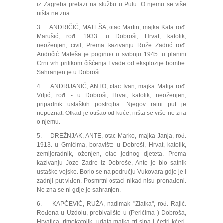
iz Zagreba prelazi na službu u Pulu. O njemu se više
ništa ne zna.
3. ANDRIČIĆ, MATEŠA, otac Martin, majka Kata rođ.
Marušić, rođ. 1933. u Dobroši, Hrvat, katolik,
neoženjen, civil, Prema kazivanju Ruže Zadrić rođ.
Andričić Mateša je poginuo u svibnju 1945. u planini
Crni vrh prilikom čišćenja livade od eksplozije bombe.
Sahranjen je u Dobroši.
4. ANDRIJANIĆ, ANTO, otac Ivan, majka Matija rođ.
Vrljić, rođ. - u Dobroši, Hrvat, katolik, neoženjen,
pripadnik ustaških postrojba. Njegov ratni put je
nepoznat. Otkad je otišao od kuće, ništa se više ne zna
o njemu.
5. DREŽNJAK, ANTE, otac Marko, majka Janja, rođ.
1913. u Gmićima, boravište u Dobroši, Hrvat, katolik,
zemljoradnik, oženjen, otac jednog djeteta. Prema
kazivanju Joze Zadre iz Dobroše, Ante je bio satnik
ustaške vojske. Borio se na području Vukovara gdje je i
zadnji put viđen. Posmrtni ostaci nikad nisu pronađeni.
Ne zna se ni gdje je sahranjen.
6. KAPČEVIĆ, RUŽA, nadimak "Zlatka", rođ. Rajić.
Rođena u Uzdolu, prebivalište u (Perićima ) Dobroša,
Hrvatica, rimokatolik, udata majka tri sina i četiri kćeri,