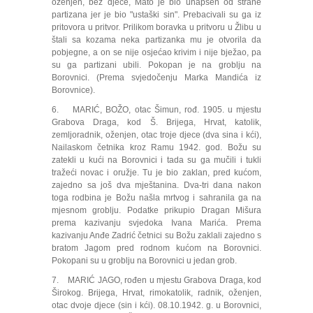
oženjen, bez djece, Mato je bio uhapšen od strane
partizana jer je bio "ustaški sin". Prebacivali su ga iz
pritovora u pritvor. Prilikom boravka u pritvoru u Žlibu u
štali sa kozama neka partizanka mu je otvorila da
pobjegne, a on se nije osjećao krivim i nije bježao, pa
su ga partizani ubili. Pokopan je na groblju na
Borovnici. (Prema svjedočenju Marka Mandića iz
Borovnice).
6. MARIĆ, BOŽO, otac Šimun, rođ. 1905. u mjestu
Grabova Draga, kod Š. Brijega, Hrvat, katolik,
zemljoradnik, oženjen, otac troje djece (dva sina i kći),
Nailaskom četnika kroz Ramu 1942. god. Božu su
zatekli u kući na Borovnici i tada su ga mučili i tukli
tražeći novac i oružje. Tu je bio zaklan, pred kućom,
zajedno sa još dva mještanina. Dva-tri dana nakon
toga rodbina je Božu našla mrtvog i sahranila ga na
mjesnom groblju. Podatke prikupio Dragan Mišura
prema kazivanju svjedoka Ivana Marića. Prema
kazivanju Anđe Zadrić četnici su Božu zaklali zajedno s
bratom Jagom pred rodnom kućom na Borovnici.
Pokopani su u groblju na Borovnici u jedan grob.
7. MARIĆ JAGO, rođen u mjestu Grabova Draga, kod
Širokog. Brijega, Hrvat, rimokatolik, radnik, oženjen,
otac dvoje djece (sin i kći). 08.10.1942. g. u Borovnici,