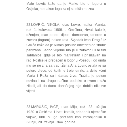
Mato Lovrić kaže da je Marko bio u logoru u
Osijeku, no nakon toga za nj se ništa ne zna.
22.LOVRIĆ, NIKOLA, otac Lovro, majka Manda,
rođ. 1. kolovoza 1909. u Gmićima, Hrvat, katolik,
oženjen, otac petero djece, domobran, umoren u
zavoru (logoru) nakon rata. Svjedok Ivan Dragić iz
Gmića kaže da je Nikola prisilno odveden od strane
partizana. Jedno vrijeme bio je u zatovoru u blizini
Jablanice, gdje je bio maltretiran i prisiljavan na
rad. Poslije je prebačen u logor u Požegu i od onda
mu se ne zna za trag. Žena Ana Lovrić ostala je sa
petero djece, od kojih je troje umrlo, a dvije kćeri
Marta i Ruža su i danas žive. Tražila je putem
novina i na druge načine podatke o svom mužu
Nikoli, ali do dana današnjeg nije dobila nikakve
vijesti.
23.MARUŠIĆ, IVČE, otac Mijo, rođ. 23. ožujka
1920. u Gmićima, Hrvat, katolik, pripadnik njemačke
vojske, ubili su ga partizani kao zarobljenika u
Slunju, 20. travnja 1944. godine.