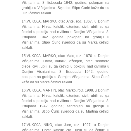
Višnjanima, 8. listopada 1942. godine; pokopan na
groblju u Višnjanima. Svjedok Stipo Ćurić kaže da su
Juru četnici zaklali.
14.VUKOJA, MARKO, otac Ante, rođ. 1867. u Donjim
Višnjanima, Hrvat, katolik, oženjen, civil, ubili su ga
četnici u pokolju nad civilima u Donjim Višnjanima, 8.
listopada 1942. godine; pokopan na groblju u
Višnjanima. Stipo Ćurić svjedoči da su Marka četnici
zaklali.
15.VUKOJA, MARKO, otac Mato, rođ. 1870. u Donjim
Višnjanima, Hrvat, katolik, oženjen, otac sedmero
djece, civil, ubili su ga četnici u pokolju nad civilima u
Donjim Višnjanima, 8. listopada 1942. godine;
pokopan na groblju u Gornjim Višnjanima. Stipo Ćurić
kaže da su Marka četnici zaklali.
16.VUKOJA, MARTIN, otac Marko, rođ. 1908. u Donjim
Višnjanima, Hrvat, katolik, oženjen, civil, ubili su ga
četnici u pokolju nad civilima u Donjim Višnjanima, 8.
listopada 1942. godine; sahranjen na groblju u
Višnjanima. Stipo Ćurić svjedoči da su Martina četnici
zaklali.
17.VUKOJA, NIKO, otac Jure, rođ. 1927. u Donjim
Višnjanima, Hrvat, katolik, civil, ubili su ga četnici u