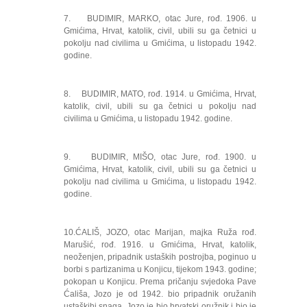
7. BUDIMIR, MARKO, otac Jure, rođ. 1906. u
Gmićima, Hrvat, katolik, civil, ubili su ga četnici u
pokolju nad civilima u Gmićima, u listopadu 1942.
godine.
8. BUDIMIR, MATO, rođ. 1914. u Gmićima, Hrvat,
katolik, civil, ubili su ga četnici u pokolju nad
civilima u Gmićima, u listopadu 1942. godine.
9. BUDIMIR, MIŠO, otac Jure, rođ. 1900. u
Gmićima, Hrvat, katolik, civil, ubili su ga četnici u
pokolju nad civilima u Gmićima, u listopadu 1942.
godine.
10.ĆALIŠ, JOZO, otac Marijan, majka Ruža rođ.
Marušić, rođ. 1916. u Gmićima, Hrvat, katolik,
neoženjen, pripadnik ustaških postrojba, poginuo u
borbi s partizanima u Konjicu, tijekom 1943. godine;
pokopan u Konjicu. Prema pričanju svjedoka Pave
Ćališa, Jozo je od 1942. bio pripadnik oružanih
ustaškihi snaga. Jozo je bio hrvatski oružnik i bio je