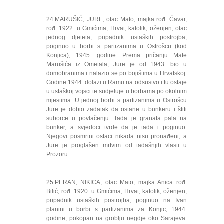
24.MARUŠIĆ, JURE, otac Mato, majka rođ. Ćavar,
rođ. 1922. u Gmićima, Hrvat, katolik, oženjen, otac
jednog djeteta, pripadnik ustaških postrojba,
poginuo u borbi s partizanima u Ostrošcu (kod
Konjica), 1945. godine. Prema pričanju Mate
Marušića iz Ometala, Jure je od 1943. bio u
domobranima i nalazio se po bojištima u Hrvatskoj.
Godine 1944. dolazi u Ramu na odsustvo i tu ostaje
u ustaškoj vojsci te sudjeluje u borbama po okolnim
mjestima. U jednoj borbi s partizanima u Ostrošcu
Jure je dobio zadatak da ostane u bunkeru i štiti
suborce u povlačenju. Tada je granata pala na
bunker, a svjedoci tvrde da je tada i poginuo.
Njegovi posmrtni ostaci nikada nisu pronađeni, a
Jure je proglašen mrtvim od tadašnjih vlasti u
Prozoru.
25.PERAN, NIKICA, otac Mato, majka Anica rođ.
Bilić, rođ. 1920. u Gmićima, Hrvat, katolik, oženjen,
pripadnik ustaških postrojba, poginuo na Ivan
planini u borbi s partizanima za Konjic, 1944.
godine; pokopan na groblju negdje oko Sarajeva.