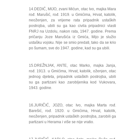
14.DEDIĆ, MIJO, zvani Mićun, otac Ivo, majka Mara
rođ. Marušić, rođ. 1919. u Gmićima, Hrvat, katolik,
neoženjen, za vrijeme rata pripadnik ustaških
postrojba, ubili su ga kao civila pripadnici vlasti
FNRJ na Uzdolu, nakon rata, 1947. godine. Prema
pričanju Joze Marušića iz Gmića, Mijo je služio
ustašku vojsku. Nije se smio predati, tako da se krio
po šumam, sve do 1947. godine, kad su ga ubili.
15.DREŽNJAK, ANTE, otac Marko, majka Janja,
rođ. 1913. u Gmićima, Hrvat, katolik, oženjen, otac
jednog djeteta, pripadnik ustaških postrojba, ubili
su ga partizani kao zarobljenika kod Vukovara,
1943. godine.
16.JURIČIĆ, JOZO, otac Ivo, majka Marta rođ.
Barešić, rođ. 1920. u Gmićima, Hrvat, katolik,
neoženjen, pripadnik ustaških postrojba, zarobili ga
partizani u Herama i više se nije vratio.