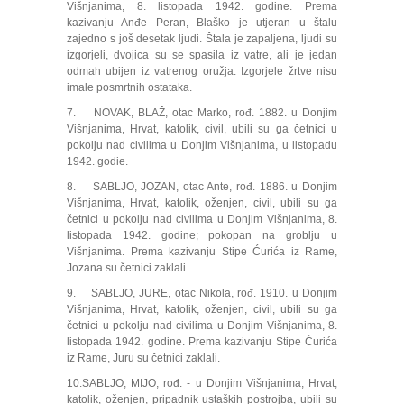
Višnjanima, 8. listopada 1942. godine. Prema
kazivanju Anđe Peran, Blaško je utjeran u štalu
zajedno s još desetak ljudi. Štala je zapaljena, ljudi su
izgorjeli, dvojica su se spasila iz vatre, ali je jedan
odmah ubijen iz vatrenog oružja. Izgorjele žrtve nisu
imale posmrtnih ostataka.
7. NOVAK, BLAŽ, otac Marko, rođ. 1882. u Donjim
Višnjanima, Hrvat, katolik, civil, ubili su ga četnici u
pokolju nad civilima u Donjim Višnjanima, u listopadu
1942. godie.
8. SABLJO, JOZAN, otac Ante, rođ. 1886. u Donjim
Višnjanima, Hrvat, katolik, oženjen, civil, ubili su ga
četnici u pokolju nad civilima u Donjim Višnjanima, 8.
listopada 1942. godine; pokopan na groblju u
Višnjanima. Prema kazivanju Stipe Ćurića iz Rame,
Jozana su četnici zaklali.
9. SABLJO, JURE, otac Nikola, rođ. 1910. u Donjim
Višnjanima, Hrvat, katolik, oženjen, civil, ubili su ga
četnici u pokolju nad civilima u Donjim Višnjanima, 8.
listopada 1942. godine. Prema kazivanju Stipe Ćurića
iz Rame, Juru su četnici zaklali.
10.SABLJO, MIJO, rođ. - u Donjim Višnjanima, Hrvat,
katolik, oženjen, pripadnik ustaških postrojba, ubili su