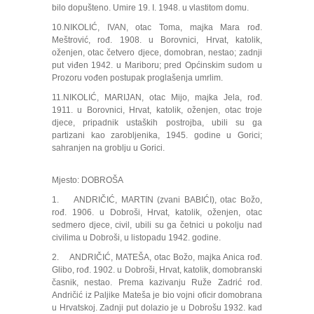
bilo dopušteno. Umire 19. I. 1948. u vlastitom domu.
10.NIKOLIĆ, IVAN, otac Toma, majka Mara rođ.
Meštrović, rođ. 1908. u Borovnici, Hrvat, katolik,
oženjen, otac četvero djece, domobran, nestao; zadnji
put viđen 1942. u Mariboru; pred Općinskim sudom u
Prozoru vođen postupak proglašenja umrlim.
11.NIKOLIĆ, MARIJAN, otac Mijo, majka Jela, rođ.
1911. u Borovnici, Hrvat, katolik, oženjen, otac troje
djece, pripadnik ustaških postrojba, ubili su ga
partizani kao zarobljenika, 1945. godine u Gorici;
sahranjen na groblju u Gorici.
Mjesto: DOBROŠA
1. ANDRIČIĆ, MARTIN (zvani BABIĆI), otac Božo,
rođ. 1906. u Dobroši, Hrvat, katolik, oženjen, otac
sedmero djece, civil, ubili su ga četnici u pokolju nad
civilima u Dobroši, u listopadu 1942. godine.
2. ANDRIČIĆ, MATEŠA, otac Božo, majka Anica rođ.
Glibo, rođ. 1902. u Dobroši, Hrvat, katolik, domobranski
časnik, nestao. Prema kazivanju Ruže Zadrić rođ.
Andričić iz Paljike Mateša je bio vojni oficir domobrana
u Hrvatskoj. Zadnji put dolazio je u Dobrošu 1932. kad