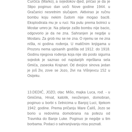
Ćurčića (Marko), a svjedokov djed, pričao je da je
Stipo poginuo dan uoči Nove godine 1944. u
Gračanici nesretnim slučajem. Aktivirao je ručnu
bombu koju nekim čudom nije mogao baciti.
Eksplodirala mu je u ruci. Na putu prema bolnici u
Mostar umro je. Na pitanje zašto bombu nije bacio,
odgovorio je da ne zna. Sahranjen je negdje u
Mostaru. Za grob mu se ne zna. O njemu se ne zna
ništa, ni godina rođenja. U matičnim knjigama u
Prozoru nema upisanih godišta od 1912. do 1918.
Godinu njegova rođenja koja nije sto posto sigurna
svjedok je saznao od najstarijih mještana sela
Gmića, zaseoka Krajnari. Od dvojice sinova jedan
je još živ, zove se Jozo, živi na Višnjevcu 152 u
Osijeku.
13.DEDIĆ, JOZO, otac Mišo, majka Luca, rođ. - u
Gmićima, Hrvat, katolik, neoženjen, domobran,
poginuo u borbi s četnicima u Banjoj Luci, tijekom
1942. godine. Prema pričanju Mare Ćališ, Jozo se
borio u redovima domobrana na potezu od
Travnika do Banje Luke. Poginuo je negdje u tim
borbama. Podaci o sahranjivanju nisu poznati.