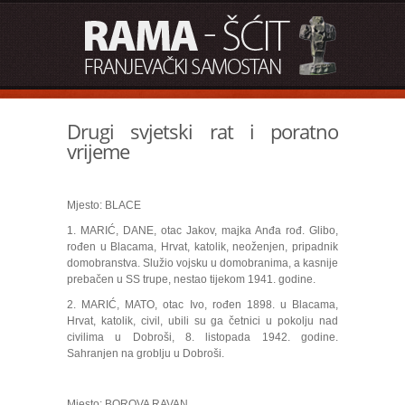
Drugi svjetski rat i poratno
vrijeme
Mjesto: BLACE
1. MARIĆ, DANE, otac Jakov, majka Anđa rođ. Glibo,
rođen u Blacama, Hrvat, katolik, neoženjen, pripadnik
domobranstva. Služio vojsku u domobranima, a kasnije
prebačen u SS trupe, nestao tijekom 1941. godine.
2. MARIĆ, MATO, otac Ivo, rođen 1898. u Blacama,
Hrvat, katolik, civil, ubili su ga četnici u pokolju nad
civilima u Dobroši, 8. listopada 1942. godine.
Sahranjen na groblju u Dobroši.
Mjesto: BOROVA RAVAN