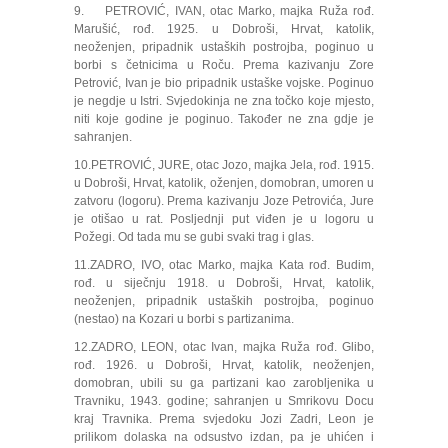
9. PETROVIĆ, IVAN, otac Marko, majka Ruža rođ.
Marušić, rođ. 1925. u Dobroši, Hrvat, katolik,
neoženjen, pripadnik ustaških postrojba, poginuo u
borbi s četnicima u Roču. Prema kazivanju Zore
Petrović, Ivan je bio pripadnik ustaške vojske. Poginuo
je negdje u Istri. Svjedokinja ne zna točko koje mjesto,
niti koje godine je poginuo. Također ne zna gdje je
sahranjen.
10.PETROVIĆ, JURE, otac Jozo, majka Jela, rođ. 1915.
u Dobroši, Hrvat, katolik, oženjen, domobran, umoren u
zatvoru (logoru). Prema kazivanju Joze Petrovića, Jure
je otišao u rat. Posljednji put viđen je u logoru u
Požegi. Od tada mu se gubi svaki trag i glas.
11.ZADRO, IVO, otac Marko, majka Kata rođ. Budim,
rođ. u siječnju 1918. u Dobroši, Hrvat, katolik,
neoženjen, pripadnik ustaških postrojba, poginuo
(nestao) na Kozari u borbi s partizanima.
12.ZADRO, LEON, otac Ivan, majka Ruža rođ. Glibo,
rođ. 1926. u Dobroši, Hrvat, katolik, neoženjen,
domobran, ubili su ga partizani kao zarobljenika u
Travniku, 1943. godine; sahranjen u Smrikovu Docu
kraj Travnika. Prema svjedoku Jozi Zadri, Leon je
prilikom dolaska na odsustvo izdan, pa je uhićen i