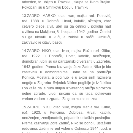
odveden, te ubijen u Travniku, skupa sa Ilkom Brajko.
Pokopani su u Smrikovu Docu u Travniku.
13.ZADRO, MARKO, otac Ivan, majka rođ. Petrović,
rođ. 1888. u Dobroši, Hrvat, katolik, oženjen, otac
četvero djece, civil, ubili su ga četnici u pokolju nad
civilima na Makljenu, 8. listopada 1942. godine. Četnici
su ga uhvatili u kući, a zaklali u bašči. Umirući,
zakrvavio je čitavu bašču.
14.ZADRO, NIKO, otac Ivan, majka Ruža rođ. Glibo,
rođ. 1922. u Dobroši, Hrvat, katolik, neoženjen,
domobran, ubili su ga partizanski diverzanti u Zagrebu,
1943. godine. Prema kazivanju Joze Zadre, Niko je bio
zastavnik u domobranima. Borio se na području
Konjica, Mostara, a poginuo je u akciji širih razmjera
negdje u Zagrebu. Svjedok Nikine pogibije je iz Jaklića
i on kaže da je Niko ubijen iz vatrenog oružja s prozora
jedne zgrade. Ljudi pričaju da su tada polijevani
vrelom vodom iz zgrada. Za grob mu se ne zna.
15.ZADRIĆ, NIKO, otac Niko, majka Marija rođ. Glibo,
rođ. 1923. u Perićima, Dobroša, Hrvat, katolik,
neoženjen, zemljoradnik, pripadnik ustaških postrojba.
Prema kazivanju Zore Zadrić, Niko se borio u ustaškim
redovima. Zadnji je put viđen u Ostrošcu 1944. god. u