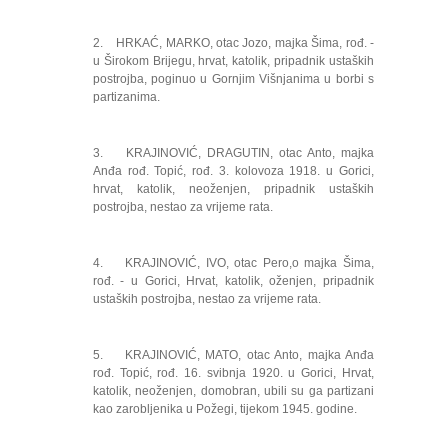
2. HRKAĆ, MARKO, otac Jozo, majka Šima, rođ. -
u Širokom Brijegu, hrvat, katolik, pripadnik ustaških
postrojba, poginuo u Gornjim Višnjanima u borbi s
partizanima.
3. KRAJINOVIĆ, DRAGUTIN, otac Anto, majka
Anđa rođ. Topić, rođ. 3. kolovoza 1918. u Gorici,
hrvat, katolik, neoženjen, pripadnik ustaških
postrojba, nestao za vrijeme rata.
4. KRAJINOVIĆ, IVO, otac Pero,o majka Šima,
rođ. - u Gorici, Hrvat, katolik, oženjen, pripadnik
ustaških postrojba, nestao za vrijeme rata.
5. KRAJINOVIĆ, MATO, otac Anto, majka Anđa
rođ. Topić, rođ. 16. svibnja 1920. u Gorici, Hrvat,
katolik, neoženjen, domobran, ubili su ga partizani
kao zarobljenika u Požegi, tijekom 1945. godine.