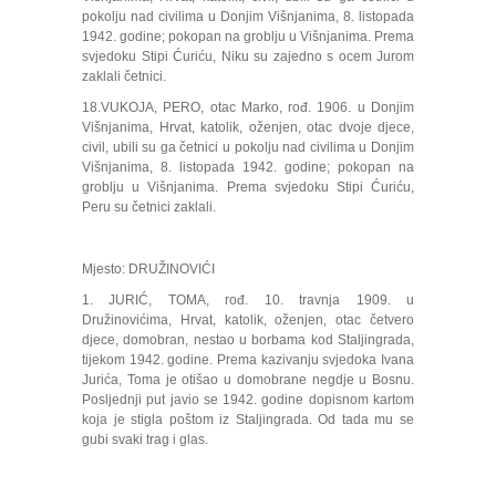
pokolju nad civilima u Donjim Višnjanima, 8. listopada
1942. godine; pokopan na groblju u Višnjanima. Prema
svjedoku Stipi Ćuriću, Niku su zajedno s ocem Jurom
zaklali četnici.
18.VUKOJA, PERO, otac Marko, rođ. 1906. u Donjim
Višnjanima, Hrvat, katolik, oženjen, otac dvoje djece,
civil, ubili su ga četnici u pokolju nad civilima u Donjim
Višnjanima, 8. listopada 1942. godine; pokopan na
groblju u Višnjanima. Prema svjedoku Stipi Ćuriću,
Peru su četnici zaklali.
Mjesto: DRUŽINOVIĆI
1. JURIĆ, TOMA, rođ. 10. travnja 1909. u
Družinovićima, Hrvat, katolik, oženjen, otac četvero
djece, domobran, nestao u borbama kod Staljingrada,
tijekom 1942. godine. Prema kazivanju svjedoka Ivana
Jurića, Toma je otišao u domobrane negdje u Bosnu.
Posljednji put javio se 1942. godine dopisnom kartom
koja je stigla poštom iz Staljingrada. Od tada mu se
gubi svaki trag i glas.