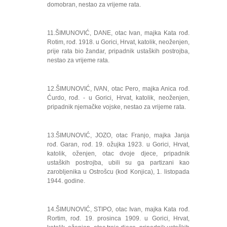
domobran, nestao za vrijeme rata.
11.ŠIMUNOVIĆ, DANE, otac Ivan, majka Kata rođ.
Rotim, rođ. 1918. u Gorici, Hrvat, katolik, neoženjen,
prije rata bio žandar, pripadnik ustaških postrojba,
nestao za vrijeme rata.
12.ŠIMUNOVIĆ, IVAN, otac Pero, majka Anica rođ.
Ćurdo, rođ. - u Gorici, Hrvat, katolik, neoženjen,
pripadnik njemačke vojske, nestao za vrijeme rata.
13.ŠIMUNOVIĆ, JOZO, otac Franjo, majka Janja
rođ. Garan, rođ. 19. ožujka 1923. u Gorici, Hrvat,
katolik, oženjen, otac dvoje djece, pripadnik
ustaških postrojba, ubili su ga partizani kao
zarobljenika u Ostrošcu (kod Konjica), 1. listopada
1944. godine.
14.ŠIMUNOVIĆ, STIPO, otac Ivan, majka Kata rođ.
Rortim, rođ. 19. prosinca 1909. u Gorici, Hrvat,