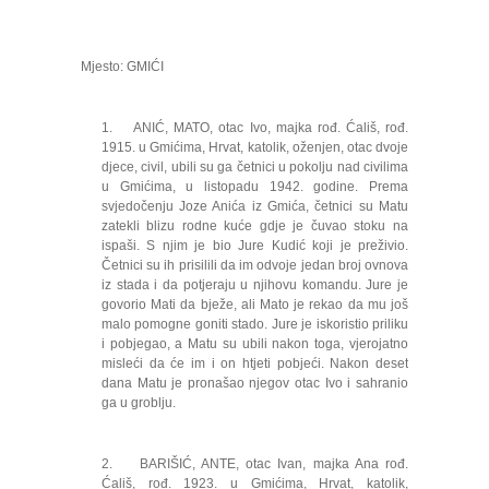
Mjesto: GMIĆI
1. ANIĆ, MATO, otac Ivo, majka rođ. Ćališ, rođ.
1915. u Gmićima, Hrvat, katolik, oženjen, otac dvoje
djece, civil, ubili su ga četnici u pokolju nad civilima
u Gmićima, u listopadu 1942. godine. Prema
svjedočenju Joze Anića iz Gmića, četnici su Matu
zatekli blizu rodne kuće gdje je čuvao stoku na
ispaši. S njim je bio Jure Kudić koji je preživio.
Četnici su ih prisilili da im odvoje jedan broj ovnova
iz stada i da potjeraju u njihovu komandu. Jure je
govorio Mati da bježe, ali Mato je rekao da mu još
malo pomogne goniti stado. Jure je iskoristio priliku
i pobjegao, a Matu su ubili nakon toga, vjerojatno
misleći da će im i on htjeti pobjeći. Nakon deset
dana Matu je pronašao njegov otac Ivo i sahranio
ga u groblju.
2. BARIŠIĆ, ANTE, otac Ivan, majka Ana rođ.
Ćališ, rođ. 1923. u Gmićima, Hrvat, katolik,