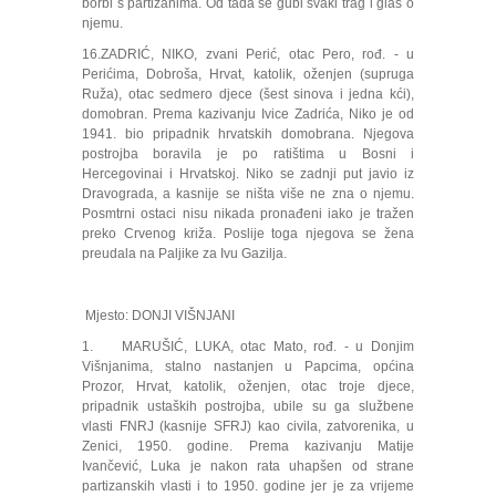
borbi s partizanima. Od tada se gubi svaki trag i glas o
njemu.
16.ZADRIĆ, NIKO, zvani Perić, otac Pero, rođ. - u
Perićima, Dobroša, Hrvat, katolik, oženjen (supruga
Ruža), otac sedmero djece (šest sinova i jedna kći),
domobran. Prema kazivanju Ivice Zadrića, Niko je od
1941. bio pripadnik hrvatskih domobrana. Njegova
postrojba boravila je po ratištima u Bosni i
Hercegovinai i Hrvatskoj. Niko se zadnji put javio iz
Dravograda, a kasnije se ništa više ne zna o njemu.
Posmtrni ostaci nisu nikada pronađeni iako je tražen
preko Crvenog križa. Poslije toga njegova se žena
preudala na Paljike za Ivu Gazilja.
Mjesto: DONJI VIŠNJANI
1. MARUŠIĆ, LUKA, otac Mato, rođ. - u Donjim
Višnjanima, stalno nastanjen u Papcima, općina
Prozor, Hrvat, katolik, oženjen, otac troje djece,
pripadnik ustaških postrojba, ubile su ga službene
vlasti FNRJ (kasnije SFRJ) kao civila, zatvorenika, u
Zenici, 1950. godine. Prema kazivanju Matije
Ivančević, Luka je nakon rata uhapšen od strane
partizanskih vlasti i to 1950. godine jer je za vrijeme