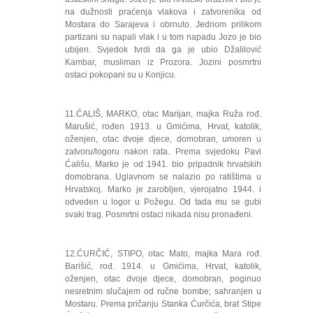
na dužnosti praćenja vlakova i zatvorenika od
Mostara do Sarajeva i obrnuto. Jednom prilikom
partizani su napali vlak i u tom napadu Jozo je bio
ubijen. Svjedok tvrdi da ga je ubio Džalilović
Kambar, musliman iz Prozora. Jozini posmrtni
ostaci pokopani su u Konjicu.
11.ĆALIŠ, MARKO, otac Marijan, majka Ruža rođ.
Marušić, rođen 1913. u Gmićima, Hrvat, katolik,
oženjen, otac dvoje djece, domobran, umoren u
zatvoru/logoru nakon rata. Prema svjedoku Pavi
Ćališu, Marko je od 1941. bio pripadnik hrvatskih
domobrana. Uglavnom se nalazio po ratištima u
Hrvatskoj. Marko je zarobljen, vjerojatno 1944. i
odveden u logor u Požegu. Od tada mu se gubi
svaki trag. Posmrtni ostaci nikada nisu pronađeni.
12.ĆURČIĆ, STIPO, otac Mato, majka Mara rođ.
Barišić, rođ. 1914. u Gmićima, Hrvat, katolik,
oženjen, otac dvoje djece, domobran, poginuo
nesretnim slučajem od ručne bombe; sahranjen u
Mostaru. Prema pričanju Stanka Ćurčića, brat Stipe