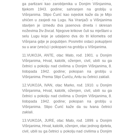
ga partizani kao zarobljenika u Donjim Višnjanima,
tijekom 1943. godine; sahranjen na groblju u
Višnjanima. Stipo Ćurić kao svjedok kaže da je Mijo
uhićen u zasjedi na Lugu. Na Vranjači u Višnjanima
stavljen je između dva jasenova drveta i skresan
noževima živ-živcat. Njegove krikove čuli su mještani u
selu Lugu koje je udaljeno dva do tri kilometra od
Višnjana gdje je pogubljen. Posmrtni ostaci pokupljeni
su u arar (vreću) i pokopani na groblju u Višnjanima.
11.VUKOJA, ANTE, otac Mato, rođ. 1901. u Donjim
Višnjanima, Hrvat, katolik, oženjen, civil, ubili su ga
četnici u pokolju nad civilima u Donjim Višnjanima, 8.
listopada 1942. godine; pokopan na groblju u
Višnjanima. Prema Stipi Ćuriću, Antu su četnici zaklali.
12.VUKOJA, IVAN, otac Marko, rođ. 1910. u Donjim
Višnjanima, Hrvat, katolik, oženjen, civil, ubili su ga
četnici u pokolju nad civilima u Donjim Višnjanima, 8.
listopada 1942. godine; pokopan na groblju u
Višnjanima. Stipo Ćurić kaže da su Ivana četnici
zaklali.
13.VUKOJA, JURE, otac Mato, rođ. 1899. u Donjim
Višnjanima, Hrvat, katolik, oženjen, otac jednog djeteta,
civil, ubili su ga četnici u pokolju nad civilima u Donjim