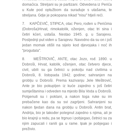
domaćica. Streljani su je partizani. Odvedena iz Perića
u Kute pod optužbom da surađuje s utašama, te
streljana. Gdje je pokopana nikad "nisu" htjeli reći.
7. KAPČEVIĆ, STIPICA, otac Pero, rođen u Perićima
(Dobroša)Hrvat, rimokatolik, oženjen, otac tri sina i
četiri kćeri, ustaša. Nestao 1945. g. u Sarajevu.
Posljednji put viđen u Sarajevu. Navodno da su on i još
jedan momak otišli na sijelo kod djevojaka i noć ih
"progutala".
8. MEŠTROVIĆ, ANTE, otac Jozo, rođ. 1890. u
Dobroši, Hrvat, katolik, oženjen, otac četvero djece,
civil, ubili su ga četnici u pokolju nad civilima u
Dobroši, 8. listopada 1942. godine; sahranjen na
groblju u Dobroši. Prema kazivanju Jele Meštrović,
Ante je bio pokupljen iz kuće zajedno s još četiri
sumještanina i odveden na mjesto Bila Voda u Dobroši.
Polgenuti su i poklani, a nakon toga ruke su im
prebačene kao da su svi zagrljeni. Sahranjeni su
nakon tjedan dana na groblju u Dobroši. Antin brat,
Andrija, bio je također polegnut zajedno s njima, ali je
bio krajnji u redu, pa se trgnuo i pobjegao, četnici su za
njim zapucali i ranili ga u rame. Ipak je pobjegao i
preživio.