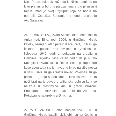
Ivica Peran, svjedok, kaže da je Nikica poginuo na
Ivan planini u borbi s partizanima, a bio je ustaški
rojnik. Imao je svoju "grupu" koja se borila na
području Ostrošca. Sahranjen je negdje u groblju
oko Sarajeva.
26.PERAN, STIPO, zvani Stipica, otac Mato, majka
Anica rođ. Bilić, rođ. 1904. u Gmićima, Hrvat,
katolik, oženjen, otac petero djece, civil, ubili su ga
četnici u pokolju nad civilima u Gmićima, 8.
listopada 1942. godine; pokopan na groblju u
Gmićima. Svjedok Ivica Peran tvrdio da je Numo
Kulaglić kazivao da su četnici Stipu pokupili kod
kuće zbog toga što je navodno imao najviše novca
u selu. Tukli su ga i tražili novac. Pokušali su ga
priklati s gornju stranu vrata i tako ostavili. Preko
noći brat ga je odveo u talijansku bolnicu koja se
nalazila u Meštrovića kući u gradu Prozoru.
Podlegao je, međutim, nakon 15 do 20 dana.
Pokopan je na groblju u Gmićima.
27.RAJIĆ, ANDRIJA, otac Marijan rođ. 1870. u
Gmićima, Hrvat, katolik, civil, ubili su ga četnici u