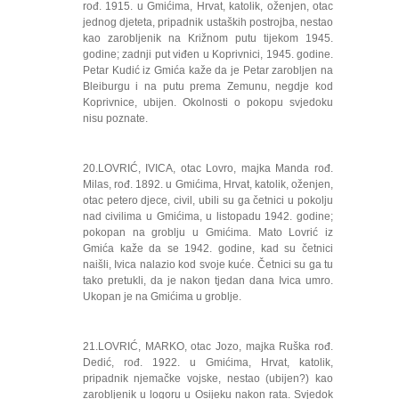
rođ. 1915. u Gmićima, Hrvat, katolik, oženjen, otac
jednog djeteta, pripadnik ustaških postrojba, nestao
kao zarobljenik na Križnom putu tijekom 1945.
godine; zadnji put viđen u Koprivnici, 1945. godine.
Petar Kudić iz Gmića kaže da je Petar zarobljen na
Bleiburgu i na putu prema Zemunu, negdje kod
Koprivnice, ubijen. Okolnosti o pokopu svjedoku
nisu poznate.
20.LOVRIĆ, IVICA, otac Lovro, majka Manda rođ.
Milas, rođ. 1892. u Gmićima, Hrvat, katolik, oženjen,
otac petero djece, civil, ubili su ga četnici u pokolju
nad civilima u Gmićima, u listopadu 1942. godine;
pokopan na groblju u Gmićima. Mato Lovrić iz
Gmića kaže da se 1942. godine, kad su četnici
naišli, Ivica nalazio kod svoje kuće. Četnici su ga tu
tako pretukli, da je nakon tjedan dana Ivica umro.
Ukopan je na Gmićima u groblje.
21.LOVRIĆ, MARKO, otac Jozo, majka Ruška rođ.
Dedić, rođ. 1922. u Gmićima, Hrvat, katolik,
pripadnik njemačke vojske, nestao (ubijen?) kao
zarobljenik u logoru u Osijeku nakon rata. Svjedok