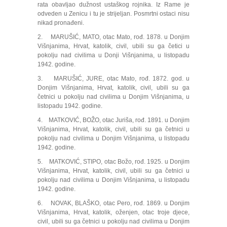
rata obavljao dužnost ustaškog rojnika. Iz Rame je
odveden u Zenicu i tu je strijeljan. Posmrtni ostaci nisu
nikad pronađeni.
2. MARUŠIĆ, MATO, otac Mato, rođ. 1878. u Donjim
Višnjanima, Hrvat, katolik, civil, ubili su ga četici u
pokolju nad civilima u Donji Višnjanima, u listopadu
1942. godine.
3. MARUŠIĆ, JURE, otac Mato, rođ. 1872. god. u
Donjim Višnjanima, Hrvat, katolik, civil, ubili su ga
četnici u pokolju nad civilima u Donjim Višnjanima, u
listopadu 1942. godine.
4. MATKOVIĆ, BOŽO, otac Juriša, rođ. 1891. u Donjim
Višnjanima, Hrvat, katolik, civil, ubili su ga četnici u
pokolju nad civilima u Donjim Višnjanima, u listopadu
1942. godine.
5. MATKOVIĆ, STIPO, otac Božo, rođ. 1925. u Donjim
Višnjanima, Hrvat, katolik, civil, ubili su ga četnici u
pokolju nad civilima u Donjim Višnjanima, u listopadu
1942. godine.
6. NOVAK, BLAŠKO, otac Pero, rođ. 1869. u Donjim
Višnjanima, Hrvat, katolik, oženjen, otac troje djece,
civil, ubili su ga četnici u pokolju nad civilima u Donjim