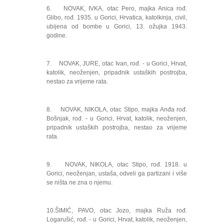
6. NOVAK, IVKA, otac Pero, majka Anica rođ.
Glibo, rođ. 1935. u Gorici, Hrvatica, katolkinja, civil,
ubijena od bombe u Gorici, 13. ožujka 1943.
godine.
7. NOVAK, JURE, otac Ivan, rođ. - u Gorici, Hrvat,
katolik, neoženjen, pripadnik ustaških postrojba,
nestao za vrijeme rata.
8. NOVAK, NIKOLA, otac Stipo, majka Anđa rođ.
Bošnjak, rođ. - u Gorici, Hrvat, katolik, neoženjen,
pripadnik ustaških postrojba, nestao za vrijeme
rata.
9. NOVAK, NIKOLA, otac Stipo, rođ. 1918. u
Gorici, neoženjan, ustaša, odveli ga partizani i više
se ništa ne zna o njemu.
10.ŠIMIĆ, PAVO, otac Jozo, majka Ruža rođ.
Logarušić, rođ. - u Gorici, Hrvat, katolik, neoženjen,