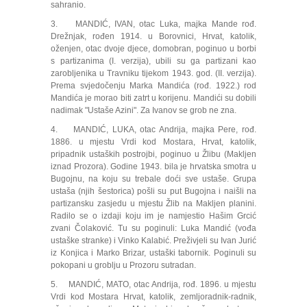
sahranio.
3. MANDIĆ, IVAN, otac Luka, majka Mande rođ.
Drežnjak, rođen 1914. u Borovnici, Hrvat, katolik,
oženjen, otac dvoje djece, domobran, poginuo u borbi
s partizanima (I. verzija), ubili su ga partizani kao
zarobljenika u Travniku tijekom 1943. god. (II. verzija).
Prema svjedočenju Marka Mandića (rođ. 1922.) rod
Mandića je morao biti zatrt u korijenu. Mandići su dobili
nadimak "Ustaše Azini". Za Ivanov se grob ne zna.
4. MANDIĆ, LUKA, otac Andrija, majka Pere, rođ.
1886. u mjestu Vrdi kod Mostara, Hrvat, katolik,
pripadnik ustaških postrojbi, poginuo u Žlibu (Makljen
iznad Prozora). Godine 1943. bila je hrvatska smotra u
Bugojnu, na koju su trebale doći sve ustaše. Grupa
ustaša (njih šestorica) pošli su put Bugojna i naišli na
partizansku zasjedu u mjestu Žlib na Makljen planini.
Radilo se o izdaji koju im je namjestio Hašim Grcić
zvani Čolaković. Tu su poginuli: Luka Mandić (vođa
ustaške stranke) i Vinko Kalabić. Preživjeli su Ivan Jurić
iz Konjica i Marko Brizar, ustaški tabornik. Poginuli su
pokopani u groblju u Prozoru sutradan.
5. MANDIĆ, MATO, otac Andrija, rođ. 1896. u mjestu
Vrdi kod Mostara Hrvat, katolik, zemljoradnik-radnik,