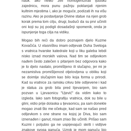
nauk: ako netko želi homogenizirati ljudsku
zajednicu, mora punu pažnju poklanjati njenim
kultnim mjestima i, ako je moguće, podizati ih na višu
razinu. Ako je postavljanje Divine statue na njen grob
korak prema tom cilju, drugi, budući da su prvi učinili
oni koji su joj podigli dosadašnji spomenik, onda je
ispunjenje toga cilja na vidiku.
Mogao bih reći da dobro poznajem djelo Kuzme
Kovačića. U vlasništvu imam odljevak Duha Svetoga
s vratnica hvarske katedrale koji u liku galeba lebdi
nisko iznad morskih valova. Nad tim se odljevkom
nađem često zatečen s pitanjem bez odgovora kako
je to djelo nastalo, promišljeno ili slučajno, jer mi je
nezamisliva promišljenost otjelovljena u obliku koji
se doimlje slučajnim kao bilo koja forma u prirodi.
Kad su vratnice za ramsku crkvu bile odljevene i kad
je statua za grob bila pred lijevanjem, bio sam
pozvan u Ljevaonicu "Ujević" da vidim kako to
izgleda. Iako sam fotografiju vratnica, dok su bile u
glini, vidio prije dolaska u Ijevaonicu, pa sam donekle
mogao znati što me očekuje, kad sam se našao pred
odljevkom s one strane na kojoj je Diva, bio sam
iznenađen i ganut, nisam zriao što učiniti. Prišao sam
Kuzmi i poljubio ga ne uspijevajući skriti i vidljive
znakove svoga ganuća. Uzrok je mom ganuću bio