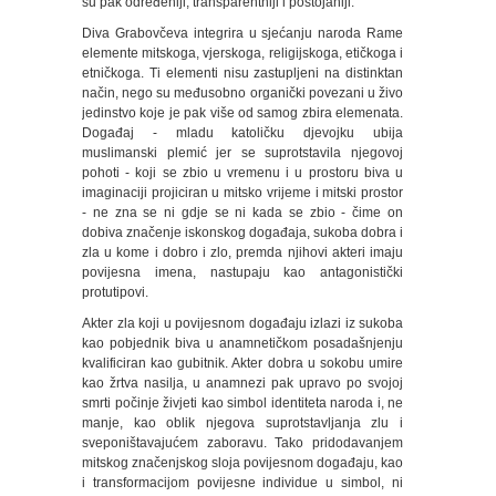
su pak određeniji, transparentniji i postojaniji.
Diva Grabovčeva integrira u sjećanju naroda Rame
elemente mitskoga, vjerskoga, religijskoga, etičkoga i
etničkoga. Ti elementi nisu zastupljeni na distinktan
način, nego su međusobno organički povezani u živo
jedinstvo koje je pak više od samog zbira elemenata.
Događaj - mladu katoličku djevojku ubija
muslimanski plemić jer se suprotstavila njegovoj
pohoti - koji se zbio u vremenu i u prostoru biva u
imaginaciji projiciran u mitsko vrijeme i mitski prostor
- ne zna se ni gdje se ni kada se zbio - čime on
dobiva značenje iskonskog događaja, sukoba dobra i
zla u kome i dobro i zlo, premda njihovi akteri imaju
povijesna imena, nastupaju kao antagonistički
protutipovi.
Akter zla koji u povijesnom događaju izlazi iz sukoba
kao pobjednik biva u anamnetičkom posadašnjenju
kvalificiran kao gubitnik. Akter dobra u sokobu umire
kao žrtva nasilja, u anamnezi pak upravo po svojoj
smrti počinje živjeti kao simbol identiteta naroda i, ne
manje, kao oblik njegova suprotstavljanja zlu i
sveponištavajućem zaboravu. Tako pridodavanjem
mitskog značenjskog sloja povijesnom događaju, kao
i transformacijom povijesne individue u simbol, ni