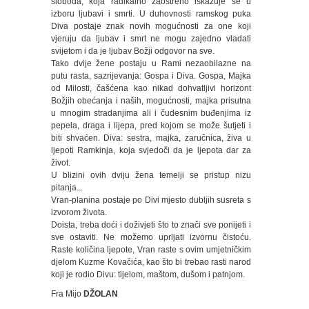
sloboda, koja radikalno zaoštreno iskazuje se u
izboru ljubavi i smrti. U duhovnosti ramskog puka
Diva postaje znak novih mogućnosti za one koji
vjeruju da ljubav i smrt ne mogu zajedno vladati
svijetom i da je ljubav Božji odgovor na sve.
Tako dvije žene postaju u Rami nezaobilazne na
putu rasta, sazrijevanja: Gospa i Diva. Gospa, Majka
od Milosti, čašćena kao nikad dohvatljivi horizont
Božjih obećanja i naših, mogućnosti, majka prisutna
u mnogim stradanjima ali i čudesnim buđenjima iz
pepela, draga i lijepa, pred kojom se može šutjeti i
biti shvaćen. Diva: sestra, majka, zaručnica, živa u
ljepoti Ramkinja, koja svjedoči da je ljepota dar za
život.
U blizini ovih dviju žena temelji se pristup nizu
pitanja...
Vran-planina postaje po Divi mjesto dubljih susreta s
izvorom života.
Doista, treba doći i doživjeti što to znači sve ponijeti i
sve ostaviti. Ne možemo uprljati izvornu čistoću.
Raste količina ljepote, Vran raste s ovim umjetničkim
djelom Kuzme Kovačića, kao što bi trebao rasti narod
koji je rodio Divu: tijelom, maštom, dušom i patnjom.
Fra Mijo
DŽOLAN