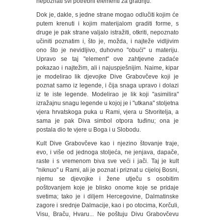
nepoznati svi potrebni elementi za gradnju.
Dok je, dakle, s jedne strane mogao odlučiti kojim će
putem krenuti i kojim materijalom graditi forme, s
druge je pak strane valjalo istražiti, otkriti, nepoznato
učiniti poznatim i, što je, možda, i najteže vidljivim
ono što je nevidljivo, duhovno "obući" u materiju.
Upravo se taj "element" ove zahtjevne zadaće
pokazao i najtežim, ali i najuspješnijim. Naime, kipar
je modelirao lik djevojke Dive Grabovčeve koji je
poznat samo iz legende, i čija snaga upravo i dolazi
iz te iste legende. Modelirao je lik koji "asimilira"
izražajnu snagu legende u kojoj je i "utkana" stoljetna
vjera hrvatskoga puka u Rami, vjera u Stvoritelja, a
sama je pak Diva simbol otpora tuđinu; ona je
postala dio te vjere u Boga i u Slobodu.
Kult Dive Grabovčeve kao i njezino štovanje traje,
evo, i više od jednoga stoljeća, ne jenjava, dapače,
raste i s vremenom biva sve veći i jači. Taj je kult
"niknuo" u Rami, ali je poznat i priznat u cijeloj Bosni,
njemu se djevojke i žene utječu s osobitim
poštovanjem koje je blisko onome koje se pridaje
svetima; tako je i diljem Hercegovine, Dalmatinske
zagore i srednje Dalmacije, kao i po otocima, Korčuli,
Visu, Braču, Hvaru... Ne poštuju Divu Grabovčevu