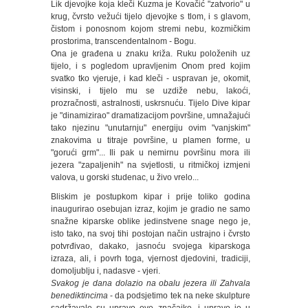
Lik djevojke koja kleči Kuzma je Kovačić "zatvorio" u
krug, čvrsto vežući tijelo djevojke s tlom, i s glavom,
čistom i ponosnom kojom stremi nebu, kozmičkim
prostorima, transcendentalnom - Bogu.
Ona je građena u znaku križa. Ruku položenih uz
tijelo, i s pogledom upravljenim Onom pred kojim
svatko tko vjeruje, i kad kleči - uspravan je, okomit,
visinski, i tijelo mu se uzdiže nebu, lakoći,
prozračnosti, astralnosti, uskrsnuću. Tijelo Dive kipar
je "dinamizirao" dramatizacijom površine, umnažajući
tako njezinu "unutarnju" energiju ovim "vanjskim"
znakovima u titraje površine, u plamen forme, u
"gorući grm"... Ili pak u nemirnu površinu mora ili
jezera "zapaljenih" na svjetlosti, u ritmičkoj izmjeni
valova, u gorski studenac, u živo vrelo...
Bliskim je postupkom kipar i prije toliko godina
inaugurirao osebujan izraz, kojim je gradio ne samo
snažne kiparske oblike jedinstvene snage nego je,
isto tako, na svoj tihi postojan način ustrajno i čvrsto
potvrđivao, dakako, jasnoću svojega kiparskoga
izraza, ali, i povrh toga, vjernost djedovini, tradiciji,
domoljublju i, nadasve - vjeri.
Svakog je dana dolazio na obalu jezera ili Zahvala
benediktincima
- da podsjetimo tek na neke skulpture