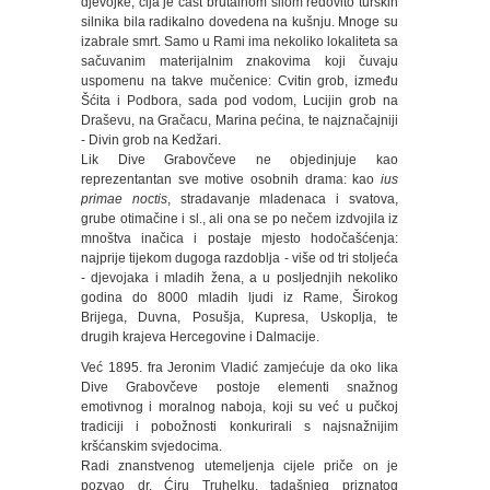
djevojke, čija je čast brutalnom silom redovito turskih
silnika bila radikalno dovedena na kušnju. Mnoge su
izabrale smrt. Samo u Rami ima nekoliko lokaliteta sa
sačuvanim materijalnim znakovima koji čuvaju
uspomenu na takve mučenice: Cvitin grob, između
Šćita i Podbora, sada pod vodom, Lucijin grob na
Draševu, na Gračacu, Marina pećina, te najznačajniji
- Divin grob na Kedžari.
Lik Dive Grabovčeve ne objedinjuje kao
reprezentantan sve motive osobnih drama: kao
ius
primae noctis
, stradavanje mladenaca i svatova,
grube otimačine i sl., ali ona se po nečem izdvojila iz
mnoštva inačica i postaje mjesto hodočašćenja:
najprije tijekom dugoga razdoblja - više od tri stoljeća
- djevojaka i mladih žena, a u posljednjih nekoliko
godina do 8000 mladih ljudi iz Rame, Širokog
Brijega, Duvna, Posušja, Kupresa, Uskoplja, te
drugih krajeva Hercegovine i Dalmacije.
Već 1895. fra Jeronim Vladić zamjećuje da oko lika
Dive Grabovčeve postoje elementi snažnog
emotivnog i moralnog naboja, koji su već u pučkoj
tradiciji i pobožnosti konkurirali s najsnažnijim
kršćanskim svjedocima.
Radi znanstvenog utemeljenja cijele priče on je
pozvao dr. Ćiru Truhelku, tadašnjeg priznatog