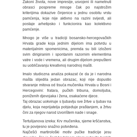
Zakoni života, nove impresije, usvojeni ili nametnuti
obrasci pospreme mnoge čak po najstrožim
kriterijima dokazive činjenice u jednu osobitu vrstu
pamćenja, koje nije aktivno na razini svijesti, ali
postaje arhetipsko i funkcionira kao kolektivno
pamćenje.
Mnogo je više u tradiciji bosansko-hercegovačkih
Hrvata grade koja jednim dijelom ima potvrdu u
materijalnim spomenicima, premda su bili izloženi
svim dirigiranim i spontanim razornim elementima
vatre i vode i vremena, ali drugim dijelom prepušteni
su uobličavanju kreativnoj narodnoj mašti.
Imalo studiozna analiza pokazat će da je i narodna
mašta slijedila jedan obrazac, koji nije dopustio
stvaranje mitova od tisuća mučenika Hrvata u Bosni i
Hercegovini: fratara, pučkih tribuna, domoljuba,
poniženih djevojaka i žena, osakaćene djece.
Taj obrazac uokviruje s ljubavlju sve žrtve u ljubav na
djelu, koja neprijatelja pobjeđuje praštanjem, a žrtvu
čini za njegov narod izvorištem nade i snage.
Tertulijanova izreka: Krv mučenika, sjeme kršćanstva,
tu je povijesno snažno potvrđena.
Najčešći martirološki motiv pučke tradicije jesu