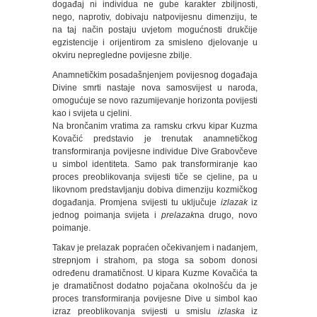
događaj ni individua ne gube karakter zbiljnosti,
nego, naprotiv, dobivaju natpovijesnu dimenziju, te
na taj način postaju uvjetom mogućnosti drukčije
egzistencije i orijentirom za smisleno djelovanje u
okviru nepregledne povijesne zbilje.
Anamnetičkim posadašnjenjem povijesnog događaja
Divine smrti nastaje nova samosvijest u naroda,
omogućuje se novo razumijevanje horizonta povijesti
kao i svijeta u cjelini.
Na brončanim vratima za ramsku crkvu kipar Kuzma
Kovačić predstavio je trenutak anamnetičkog
transformiranja povijesne individue Dive Grabovčeve
u simbol identiteta. Samo pak transformiranje kao
proces preoblikovanja svijesti tiče se cjeline, pa u
likovnom predstavljanju dobiva dimenziju kozmičkog
događanja. Promjena svijesti tu uključuje
izlazak
iz
jednog poimanja svijeta i
prelazak
na drugo, novo
poimanje.
Takav je prelazak popraćen očekivanjem i nadanjem,
strepnjom i strahom, pa stoga sa sobom donosi
određenu dramatičnost. U kipara Kuzme Kovačića ta
je dramatičnost dodatno pojačana okolnošću da je
proces transformiranja povijesne Dive u simbol kao
izraz preoblikovanja svijesti u smislu
izlaska
iz