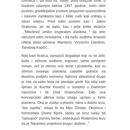
Dorotića i, da smo mi, ovdje, pred dolazak zime, u
hladnim jutarnjim satima 1997. godine, onim istim
poslom, graditeljskim poslom, prepunim opasnostima
i lukavim zamkama kao i toliki naši koji ustraju u
istom smjeru. Pred istim poslom kao i Jakov
Grabovac, jer se sada, kao i prije toliko stoljeća
..."Milošević umilio engleskim vlastima..." da smo
okruženi istim nevoljama, i da našu sudbinu krvavim
nitima pletu general Marmont, Vincezno Dandolo,
Tahirbeg Kopčić...
Nije Ivan Aralica, opisujući događaje koji su se zbili,
ljude i njihove sudbine, napisao samo povijesni
roman, već je otvorio one teme i probleme, koji su
silinom svojega plamena zapalile granice na
klasičnu podjelu vremena. Njihova aktualnost drugo
je ime za vatru koja ne prestaje goriti. Na istoj vatri
lijevao je Kuzma Kovačić u suradnji s Damirom
Ujevićem i lik Dive Grabovčeve. Zato ona
koncepcijski otkriva svoju snagu upravo u formi
plamena. Ona je zublja u planini, iskra u dubini srca,
"dar svjetla", rekao bi fra Mijo Džolan. Okomica i
horizontala Divine figure sijeku se kroz svoju bit
"opisujući" puninu forme, potvrđujući Rodenovu tezu
da je
"kiparstvo umjetnost kruga i dubine..."