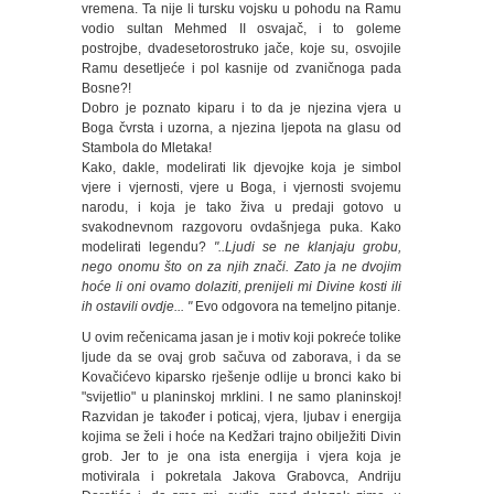
vremena. Ta nije li tursku vojsku u pohodu na Ramu
vodio sultan Mehmed II osvajač, i to goleme
postrojbe, dvadesetorostruko jače, koje su, osvojile
Ramu desetljeće i pol kasnije od zvaničnoga pada
Bosne?!
Dobro je poznato kiparu i to da je njezina vjera u
Boga čvrsta i uzorna, a njezina ljepota na glasu od
Stambola do Mletaka!
Kako, dakle, modelirati lik djevojke koja je simbol
vjere i vjernosti, vjere u Boga, i vjernosti svojemu
narodu, i koja je tako živa u predaji gotovo u
svakodnevnom razgovoru ovdašnjega puka. Kako
modelirati legendu?
"..Ljudi se ne klanjaju grobu,
nego onomu što on za njih znači. Zato ja ne dvojim
hoće li oni ovamo dolaziti, prenijeli mi Divine kosti ili
ih ostavili ovdje... "
Evo odgovora na temeljno pitanje.
U ovim rečenicama jasan je i motiv koji pokreće tolike
ljude da se ovaj grob sačuva od zaborava, i da se
Kovačićevo kiparsko rješenje odlije u bronci kako bi
"svijetlio" u planinskoj mrklini. I ne samo planinskoj!
Razvidan je također i poticaj, vjera, ljubav i energija
kojima se želi i hoće na Kedžari trajno obilježiti Divin
grob. Jer to je ona ista energija i vjera koja je
motivirala i pokretala Jakova Grabovca, Andriju