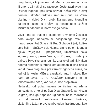
drugi fratri, s kojima smo također razgovarali o ovom
ili onom, ali naš bi se razgovor često završavao i na
Divinoj legendi. Ipak smo saznali nešto više o ovoj
heroini. Također, radovali smo se i putu na Vran-
planinu - vidjeti Divin grob. Na put smo krenuli u
jutarnjim satima u društvu s gospodinom Božom
Mišurom, "dobrim duhom" ovoga posla.
Vozili smo se putem prokopanim u vrijeme žestokih
borbi ovoga, nadajmo se posljednjega rata, koji
narod zove Put Spasa ili Put Slobode i još, koliko
smo čuli i - Šuškov put. Naime, tim je putem krenula
rijeka izbjeglica i prognanika, umaknuvši tako
sigurnoj smrti, preko Vrana, u Kupres, i onda još
dalje, u Hrvatsku, a mnogi tko zna kojoj tuđini. Nakon
dobrog drndanja u terenskom automobilu, kad nas je
već duboko progutala prastara crnogorična šuma, na
jednoj je kosini Mišura zaustavio auto i rekao:
Evo
nas. Tu smo. To je Kedžara!
Izgovorio je to
jednostavno i tvrdo, kao što je i ime proplanka.
Nedaleko od puta, malena je čistina, ograđena
suhozidom, u kojoj počiva Diva Grabovčeva. Njezin
je grob, kad ga napokon ugledaše naše radoznale
oči, tek nekoliko neklesanih kamenih blokova,
složenih u tužan pravokutnik, jedan iza drugoga, kao