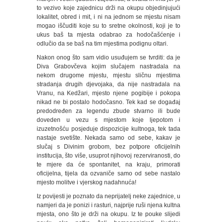
to vezivo koje zajednicu drži na okupu objedinjujući
lokalitet, obred i mit, i ni na jednom se mjestu nisam
mogao iščuditi koje su to sretne okolnosti, koji je to
ukus baš ta mjesta odabrao za hodočašćenje i
odlučio da se baš na tim mjestima podignu oltari.
Nakon onog što sam vidio usuđujem se tvrditi: da je
Diva Grabovčeva kojim slučajem nastradala na
nekom drugome mjestu, mjestu sličnu mjestima
stradanja drugih djevojaka, da nije nastradala na
Vranu, na Kedžari, mjesto njene pogibije i pokopa
nikad ne bi postalo hodočasno. Tek kad se događaj
predodređen za legendu zbude stvarno ili bude
doveden u vezu s mjestom koje ljepotom i
izuzetnošću posjeduje dispozicije kultnoga, tek tada
nastaje svetište. Nekada samo od sebe, kakav je
slučaj s Divinim grobom, bez potpore oficijelnih
institucija, što više, usuprot njihovoj rezerviranosti, do
te mjere da će spontanitet, na kraju, primorati
oficijelna, tijela da ozvaniče samo od sebe nastalo
mjesto molitve i vjerskog nadahnuća!
Iz povijesti je poznato da neprijatelj neke zajednice, u
namjeri da je ponizi i rasturi, najprije ruši njena kultna
mjesta, ono što je drži na okupu. Iz te pouke slijedi