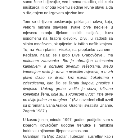
samo žene i djevojke, već i nema mladića, niti zrela
muškarca, ili onoga kojemu sjedine krune glavu a da
s divljenjem ne izgovara njezino ime.
Tom se dirljivom poštovanju priklanja i crkva, koja,
velikim misnim slavljem svake prve nedjelje u
mjesecu srpnju tijekom tolikih stoljeća, čuva
uspomenu na hrabru djevojku Divu, u radosti sa
silnim mnoštvom, okupljenim iz tolikih naših krajeva.
Tu, na Vran-planini, visoko, na proplanku zvanom -
Kedžara, nalazi se i grob Dive Grabovčeve...
"na
malenom zaravanku. Bio je obrubljen netesanim
kamenjem, a ograđen drvenim rešetkama. Među
kamenjem rasla je trava s nekoliko cvjetova, a u vrh
glave dizao se drven križ išaran trokutićima i
zvjezdicama, kao što se šaraju štapovi, preslice i
dvojnice. Uokrug groba vodila je staza, izlizana
koljenima žena, koje su, s krunicom u ruci, lizle dvije
po dvije jedne za drugima..."
(Svi navedeni citati uzeti
su iz romana Ivana Aralice, Graditelj svratišta, Znanje,
Zagreb 1987.)
U kasnu jesen, minule 1997. godine podijelio sam s
kiparom Kovačićem ugodne trenutke s ramskim
fratrima u njihovom lijepom samostanu.
Gvardijan, fra Mijo Džolan, ljubezan i susretljiv, kao i