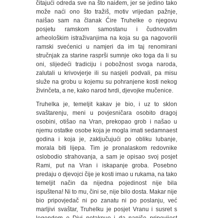
čitajući odreda sve na što naiđem, jer se jedino tako
može naći ono što tražiš, motiv vrijedan pažnje,
naišao sam na članak Ćire Truhelke o njegovu
posjetu ramskom samostanu i čudnovatim
arheološkim istraživanjima na koja su ga nagovorili
ramski svećenici u namjeri da im taj renomirani
stručnjak za starine rasprši sumnje oko toga da li su
oni, slijedeći tradiciju i pobožnost svoga naroda,
zalutali u krivovjerje ili su nasjeli podvali, pa misu
služe na grobu u kojemu su pohranjene kosti nekog
živinčeta, a ne, kako narod tvrdi, djevojke mučenice.
Truhelka je, temeljit kakav je bio, i uz to sklon
svaštarenju, meni u povjesničara osobito dragoj
osobini, otišao na Vran, prekopao grob i našao u
njemu ostatke osobe koja je mogla imati sedamnaest
godina i koja je, zaključujući po obliku lubanje,
morala biti lijepa. Tim je pronalaskom redovnike
oslobodio strahovanja, a sam je opisao svoj posjet
Rami, put na Vran i iskapanje groba. Posebno
predaju o djevojci čije je kosti imao u rukama, na tako
temeljit način da nijedna pojedinost nije bila
ispuštena! Ni to mu, čini se, nije bilo dosta. Makar nije
bio pripovjedač ni po zanatu ni po poslanju, već
marljivi svaštar, Truhelku je posjet Vranu i susret s