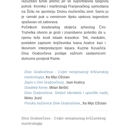
razuzdani turski plemić jer se suprotstavila njegovoj
pohoti. Kronika i martirologij Franjevačkog samostana
na Šćitu ne spominju Divinu mučeničku smrt. Samo ju
je ramski puk u nemirnom tijeku vjekova legendom
spašavao od zaborava.
Početkom dvadesetog stoljeća arheolog Ćiro
Truhelka otvorio je grob i znanstveno potvrdio da u
njemu leže kosti mlade krasotice. Tek, međutim,
poetskim zapisom književnika Ivana Aralice kao i
likovnom interpretacijom kipara Kuzme Kovačića
Diva Grabovčeva postaje važnom sastavnicom
duhovne povijesti Rame.
Diva Grabovčeva - Cvijet neispisanog kršćanskog
martirologija
, fra Mijo Džolan
Zapis o Divi Grabovčevoj
, Ivan Aralica
Graditelj forme
, Milan Bešlić
Diva Grabovčeva: Simbol identiteta i uporište nade
,
Mirko Jozić
Poruka mučenice Dive Grabovčeve,
, fra Mijo Džolan
Diva Grabovčeva - Cvijet neispisanog kršćanskog
martirologija