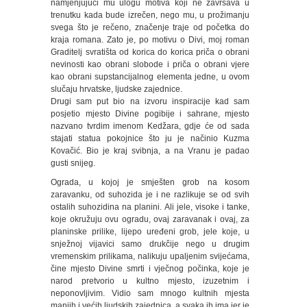
namjenjujući mu ulogu motiva koji ne završava u
trenutku kada bude izrečen, nego mu, u prožimanju
svega što je rečeno, značenje traje od početka do
kraja romana. Zato je, po motivu o Divi, moj roman
Graditelj svratišta od korica do korica priča o obrani
nevinosti kao obrani slobode i priča o obrani vjere
kao obrani supstancijalnog elementa jedne, u ovom
slučaju hrvatske, ljudske zajednice.
Drugi sam put bio na izvoru inspiracije kad sam
posjetio mjesto Divine pogibije i sahrane, mjesto
nazvano tvrdim imenom Kedžara, gdje će od sada
stajati statua pokojnice što ju je načinio Kuzma
Kovačić. Bio je kraj svibnja, a na Vranu je padao
gusti snijeg.
Ograda, u kojoj je smješten grob na kosom
zaravanku, od suhozida je i ne razlikuje se od svih
ostalih suhozidina na planini. Ali jele, visoke i tanke,
koje okružuju ovu ogradu, ovaj zaravanak i ovaj, za
planinske prilike, lijepo uređeni grob, jele koje, u
snježnoj vijavici samo drukčije nego u drugim
vremenskim prilikama, nalikuju upaljenim svijećama,
čine mjesto Divine smrti i vječnog počinka, koje je
narod pretvorio u kultno mjesto, izuzetnim i
neponovljivim. Vidio sam mnogo kultnih mjesta
manjih i većih ljudskih zajednica, a svaka ih ima jer je