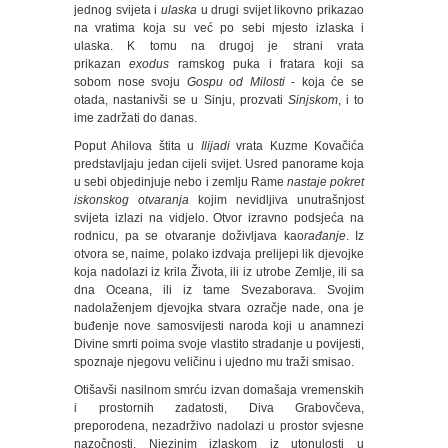
jednog svijeta i
ulaska
u drugi svijet likovno prikazao
na vratima koja su već po sebi mjesto izlaska i
ulaska. K tomu na drugoj je strani vrata
prikazan
exodus
ramskog puka i fratara koji sa
sobom nose svoju
Gospu od Milosti
- koja će se
otada, nastanivši se u Sinju, prozvati
Sinjskom
, i to
ime zadržati do danas.
Poput Ahilova štita u
Ilijadi
vrata Kuzme Kovačića
predstavljaju jedan cijeli svijet. Usred panorame koja
u sebi objedinjuje nebo i zemlju Rame
nastaje pokret
iskonskog otvaranja
kojim nevidljiva unutrašnjost
svijeta izlazi na vidjelo. Otvor izravno podsjeća na
rodnicu, pa se otvaranje doživljava kao
rađanje
. Iz
otvora se, naime, polako izdvaja prelijepi lik djevojke
koja nadolazi iz krila Života, ili iz utrobe Zemlje, ili sa
dna Oceana, ili iz tame Svezaborava. Svojim
nadolaženjem djevojka stvara ozračje nade, ona je
buđenje nove samosvijesti naroda koji u anamnezi
Divine smrti poima svoje vlastito stradanje u povijesti,
spoznaje njegovu veličinu i ujedno mu traži smisao.
Otišavši nasilnom smrću izvan domašaja vremenskih
i prostornih zadatosti, Diva Grabovčeva,
preporodena, nezadrživo nadolazi u prostor svjesne
nazočnosti. Njezinim izlaskom iz utonulosti u