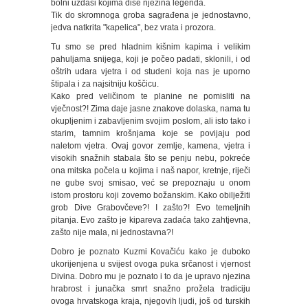
bolni uzdasi kojima diše njezina legenda.
Tik do skromnoga groba sagrađena je jednostavno,
jedva natkrita "kapelica", bez vrata i prozora.
Tu smo se pred hladnim kišnim kapima i velikim
pahuljama snijega, koji je počeo padati, sklonili, i od
oštrih udara vjetra i od studeni koja nas je uporno
štipala i za najsitniju koščicu.
Kako pred veličinom te planine ne pomisliti na
vječnost?! Zima daje jasne znakove dolaska, nama tu
okupljenim i zabavljenim svojim poslom, ali isto tako i
starim, tamnim krošnjama koje se povijaju pod
naletom vjetra. Ovaj govor zemlje, kamena, vjetra i
visokih snažnih stabala što se penju nebu, pokreće
ona mitska počela u kojima i naš napor, kretnje, riječi
ne gube svoj smisao, već se prepoznaju u onom
istom prostoru koji zovemo božanskim. Kako obilježiti
grob Dive Grabovčeve?! I zašto?! Evo temeljnih
pitanja. Evo zašto je kipareva zadaća tako zahtjevna,
zašto nije mala, ni jednostavna?!
Dobro je poznato Kuzmi Kovačiću kako je duboko
ukorijenjena u svijest ovoga puka srčanost i vjernost
Divina. Dobro mu je poznato i to da je upravo njezina
hrabrost i junačka smrt snažno prožela tradiciju
ovoga hrvatskoga kraja, njegovih ljudi, još od turskih