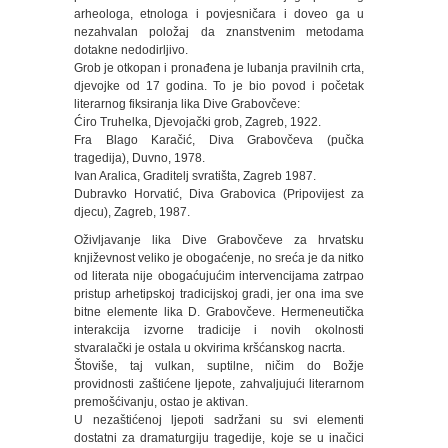
arheologa, etnologa i povjesničara i doveo ga u
nezahvalan položaj da znanstvenim metodama
dotakne nedodirljivo.
Grob je otkopan i pronađena je lubanja pravilnih crta,
djevojke od 17 godina. To je bio povod i početak
literarnog fiksiranja lika Dive Grabovčeve:
Ćiro Truhelka, Djevojački grob, Zagreb, 1922.
Fra Blago Karačić, Diva Grabovčeva (pučka
tragedija), Duvno, 1978.
Ivan Aralica, Graditelj svratišta, Zagreb 1987.
Dubravko Horvatić, Diva Grabovica (Pripovijest za
djecu), Zagreb, 1987.
Oživljavanje lika Dive Grabovčeve za hrvatsku
književnost veliko je obogaćenje, no sreća je da nitko
od literata nije obogaćujućim intervencijama zatrpao
pristup arhetipskoj tradicijskoj gradi, jer ona ima sve
bitne elemente lika D. Grabovčeve. Hermeneutička
interakcija izvorne tradicije i novih okolnosti
stvaralački je ostala u okvirima kršćanskog nacrta.
Štoviše, taj vulkan, suptilne, ničim do Božje
providnosti zaštićene ljepote, zahvaljujući literarnom
premošćivanju, ostao je aktivan.
U nezaštićenoj ljepoti sadržani su svi elementi
dostatni za dramaturgiju tragedije, koje se u inačici