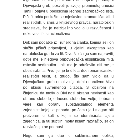
legendom o Divi potaknuo i da napiše pripovijest
Djevojački grob, posveti je svojoj preminuloj unučici
Tanji i objavi u podliscima jednog zagrebačkog lista.
Pišući priču poslužio se mješavinom romantičarskih i
realističkih, u smislu književnog pravca, naratoloških
sredstava, što je neizbježno vodilo u razvučenost i
neku vrstu ilustracionalizma.
Dok sam podatke iz Truhelkina članka, kojima se i on
služio pišući pripovijest, u cjelini akceptirao kao
naratološku gradu za lik Dive što ću ga sam napraviti,
dotle me je njegova pripovjedačka eksplikacija mita
ostavila nedirnutim - niti me je oduševila niti me je
obeshrabrila. Prvo, jer je to diletantski romantičarsko-
realistički tekst, a drugo, što sam vidio da u
Djevojačkom grobu motiv nije dobio narativno štivo
po ukusu suvremenog čitaoca. S obzirom na
činjenicu da motiv o Divi nosi obranu nevinosti kao
obranu slobode, odnosno slobodne volje, i obranu
vjere kao obranu supstancijalnog elementa
zajednice kojoj se pripada, po čemu je i mogao biti
pretvoren u kult s kojim se identificirala cijela
zajednica, ja taj suptilni motiv nisam razvlačio, jer on
razvlačenja ne podnosi.
Nego sam ga dao u sublimiranom obliku,