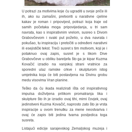
U potrazi za motivima koje ću ugraditi u svoje priče ili
ih, ako su zamašni, pretvoriti u narativne cjeline
kakav je roman i pripovijest, potrazi koja traje od
samih početaka moga pripovijedanja, u tri sam
navrata, kao s inspirativnim vrelom, susreo s Divom
Grabovčevom i svaki put poželio, u dva navrata i
pokušao, tu inspiraciju i pretočiti u određeni narativni
ili esejistički tekst. Treći susret s tim motivom, koji je i
potaknuo ovaj zapis, susret je s likom Dive
Grabovčeve u obliku bareljefa što ga je kipar Kuzma
Kovačić izradio na vanjskoj strani vratnice za
sporedni ulaz ramske crkve i skulpturom istog
umjetnika koja će biti postavljena na Divinu grobu
medu visovima Vran planine.
Teško da ću ikada realizirati išta od inspirativnog
impulsa doživljena prilikom promatranja lika i
skulpture što ih je izradio ovaj tihi, mirni čovjek, ovaj
jedinstveni Kuzma Kovačić, naprosto zato što je vrsta
inspiracije u ovom trenutku za mene neostvariva i
ovaj će zapis biti jedina tvarna posljedica toga
susreta.
Listajući edicije sarajevskog Zemaljskog muzeja i