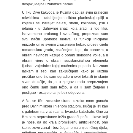
dvojak, idejne i zanatske naravi.
U liku Dive kakvoga je Kuzma dao, sa svim pratećim
rekvizitima - udubljenjem sličnu planinskoj spilji u
kojemu se bareljef nalazi, stadu, kolibama, psu i
jelama - u duhovnoj snazi koja zrači iz tog lika,
istovremeno profanog i svetačkog, prepoznao sam
svoj način upotrebe motiva. U funkciji inicijalne
epizode on je svojim značenjem trebao prožeti cijelu
romanesknu građu, značenjem koje, da ponovim, u
obrani nevinosti kazuje o obrani slobodne volje, a u
obrani vjere o obrani supstancijalnog elementa
ljudske zajednice kojoj mučenica pripada. Ne znam
laskam li sebi kad zaključujem kako je Kuzma
pročitao ono što sam ugradio u svoj tekst ili je stanje
stvari drukčije, da ja u njegovu radu prepoznajem
ono čemu sam sam težio, a da li sam željeno i
postigao - ostaje pitanje bez odgovora.
A što se tiče zanatske strane uzroka mom ganuću
pred Divinim likom i njenom statuom, slučaj je isti kao
s galebom na vratnicama hvarske katedrale. Ono za
čim sam neprestance težio gradeći priču i likove koji
je nose, da do kraja promišljenu artificijelnost, ono
što se zove zanat i bez čega nema umjetničkog djela,