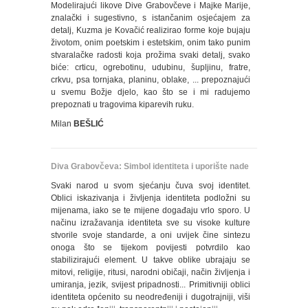
Modelirajući likove Dive Grabovčeve i Majke Marije,
znalački i sugestivno, s istančanim osjećajem za
detalj, Kuzma je Kovačić realizirao forme koje bujaju
životom, onim poetskim i estetskim, onim tako punim
stvaralačke radosti koja prožima svaki detalj, svako
biće: crticu, ogrebotinu, udubinu, šupljinu, fratre,
crkvu, psa tornjaka, planinu, oblake, ... prepoznajući
u svemu Božje djelo, kao što se i mi radujemo
prepoznati u tragovima kiparevih ruku.
Milan
BEŠLIĆ
Diva Grabovčeva: Simbol identiteta i uporište nade
Svaki narod u svom sjećanju čuva svoj identitet.
Oblici iskazivanja i življenja identiteta podložni su
mijenama, iako se te mijene događaju vrlo sporo. U
načinu izražavanja identiteta sve su visoke kulture
stvorile svoje standarde, a oni uvijek čine sintezu
onoga što se tijekom povijesti potvrdilo kao
stabilizirajući element. U takve oblike ubrajaju se
mitovi, religije, ritusi, narodni običaji, način življenja i
umiranja, jezik, svijest pripadnosti... Primitivniji oblici
identiteta općenito su neodređeniji i dugotrajniji, viši