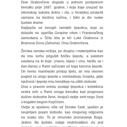
Dive Grabovčeve događa u jednom povijesnom
trenutku prije 1687. godine, i koja traje unazad do
iskonskog sukoba dobra i zla, u hrvatskoj povijesti
varirana na bezbroj načina, i bitni je dio svake
ljudske drame:
Najljepša od mnogih ramskih ljepotica, koje su
dolazile na zgarišta Gospine crkve i Franjevačkog
samostana u Šćitu bila je kći Luke Grabovca iz
Brainova Doca (Zahuma): Diva Grabovčeva.
Ženska ramska nošnja, po dizajnu i materijalima kao
da ima svrhu prigušiti fizičku ljepotu, a paletom
svedena na tri boje: crvenu, bijelu i crnu. Nešto se i
dan-danas u Rami sačuvalo od toga kanona ljepote.
On nema manihejski pristup tijelu, ali ima otvoren
pogled za ulogu ljepote u oslobađanju čovjeka, gdje
nježnost i ljepota nisu hendikep na uštrb slobode.
Diva u pravom smislu postaje ljepotica i kolektivna
sestra svih u Rami onoga trenutka kad progovara
dušom slobodne žene, birajući radije smrt nego život
s bogatim begom Kopčićem.
Ovdje je spašeno više od ženske časti, spašen je
neuprljani pojam slobode, kao mogućeg odgovora
na svaku silu. To je vrhunsko priznavanje Boga.
Jedino što ljudsko ostaje nedohvatljivo zlu jest