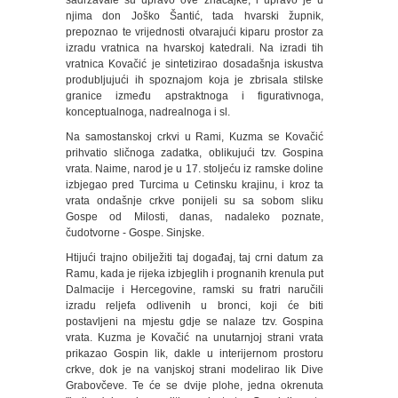
sadržavale su upravo ove značajke, i upravo je u
njima don Joško Šantić, tada hvarski župnik,
prepoznao te vrijednosti otvarajući kiparu prostor za
izradu vratnica na hvarskoj katedrali. Na izradi tih
vratnica Kovačić je sintetizirao dosadašnja iskustva
produbljujući ih spoznajom koja je zbrisala stilske
granice između apstraktnoga i figurativnoga,
konceptualnoga, nadrealnoga i sl.
Na samostanskoj crkvi u Rami, Kuzma se Kovačić
prihvatio sličnoga zadatka, oblikujući tzv. Gospina
vrata. Naime, narod je u 17. stoljeću iz ramske doline
izbjegao pred Turcima u Cetinsku krajinu, i kroz ta
vrata ondašnje crkve ponijeli su sa sobom sliku
Gospe od Milosti, danas, nadaleko poznate,
čudotvorne - Gospe. Sinjske.
Htijući trajno obilježiti taj događaj, taj crni datum za
Ramu, kada je rijeka izbjeglih i prognanih krenula put
Dalmacije i Hercegovine, ramski su fratri naručili
izradu reljefa odlivenih u bronci, koji će biti
postavljeni na mjestu gdje se nalaze tzv. Gospina
vrata. Kuzma je Kovačić na unutarnjoj strani vrata
prikazao Gospin lik, dakle u interijernom prostoru
crkve, dok je na vanjskoj strani modelirao lik Dive
Grabovčeve. Te će se dvije plohe, jedna okrenuta