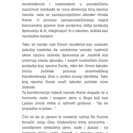
neodređenost i nadolaskom u posviješćenu
nazočnost oslobađa se nova dimenzija bića njezina
naroda: rada se
samoposviješćeni identitet
Hrvata
Rame. U procesu samoposvješćivanja svijest
transcendira granice koje povijesna zbilja postavlja
djelovanju te ih, integrirajući ih u iskustvo, dokida kao
nesvladive barijere.
Tako se nasilje nad Divom razotkriva kao uzaludni
pokušaj nasilnika da sredstvima vanjske nadmoći
ukine njezinu slobodu djelovanja jer ,nasilnik koji
usmrćuje mladu djevojku, i svojim nasilničkim činom
postavlja kraj njezina života, istim tim činom također
inicira početak procesa anamnetičkog
transformiranja Dive u simbol novog identiteta. Tako
kraj njezina života znači također početak nove
slobode.
Ta transformacija svijesti naroda Rame događa se u
horizontu nade i snagom vjere u Boga koji kao
Ljubav izvodi mrtve iz njihovih grobova - "da ne
propadne ni jedan...".
Čini se da je upravo to unutarnji razlog što Kuzma
Kovačić svoju Divu Grabovčevu trima prozorima -
osmišljenim simbolima
vjere, nade i ljubavi
- na