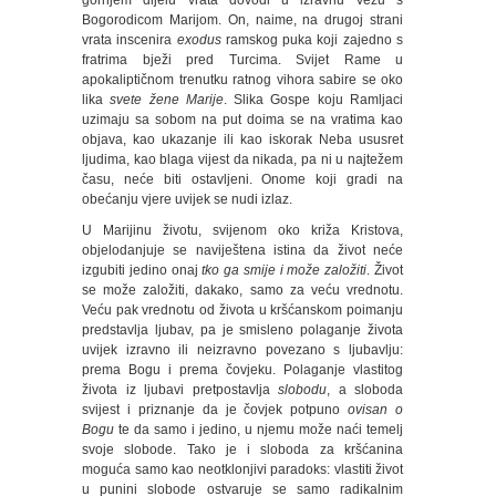
gornjem dijelu vrata dovodi u izravnu vezu s
Bogorodicom Marijom. On, naime, na drugoj strani
vrata inscenira
exodus
ramskog puka koji zajedno s
fratrima bježi pred Turcima. Svijet Rame u
apokaliptičnom trenutku ratnog vihora sabire se oko
lika
svete žene Marije
. Slika Gospe koju Ramljaci
uzimaju sa sobom na put doima se na vratima kao
objava, kao ukazanje ili kao iskorak Neba ususret
ljudima, kao blaga vijest da nikada, pa ni u najtežem
času, neće biti ostavljeni. Onome koji gradi na
obećanju vjere uvijek se nudi izlaz.
U Marijinu životu, svijenom oko križa Kristova,
objelodanjuje se naviještena istina da život neće
izgubiti jedino onaj
tko ga smije i može založiti
. Život
se može založiti, dakako, samo za veću vrednotu.
Veću pak vrednotu od života u kršćanskom poimanju
predstavlja ljubav, pa je smisleno polaganje života
uvijek izravno ili neizravno povezano s ljubavlju:
prema Bogu i prema čovjeku. Polaganje vlastitog
života iz ljubavi pretpostavlja
slobodu
, a sloboda
svijest i priznanje da je čovjek potpuno
ovisan o
Bogu
te da samo i jedino, u njemu može naći temelj
svoje slobode. Tako je i sloboda za kršćanina
moguća samo kao neotklonjivi paradoks: vlastiti život
u punini slobode ostvaruje se samo radikalnim