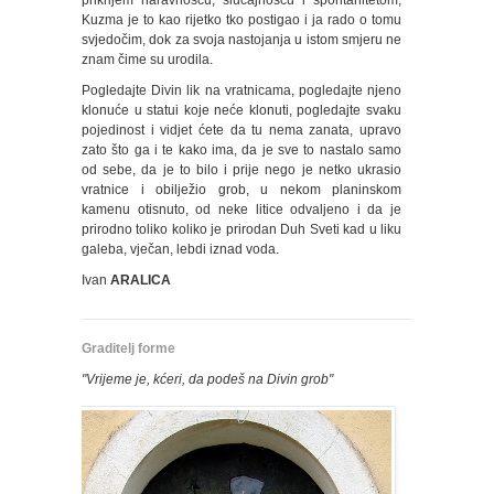
prikrijem naravnošću, slučajnošću i spontanitetom,
Kuzma je to kao rijetko tko postigao i ja rado o tomu
svjedočim, dok za svoja nastojanja u istom smjeru ne
znam čime su urodila.
Pogledajte Divin lik na vratnicama, pogledajte njeno
klonuće u statui koje neće klonuti, pogledajte svaku
pojedinost i vidjet ćete da tu nema zanata, upravo
zato što ga i te kako ima, da je sve to nastalo samo
od sebe, da je to bilo i prije nego je netko ukrasio
vratnice i obilježio grob, u nekom planinskom
kamenu otisnuto, od neke litice odvaljeno i da je
prirodno toliko koliko je prirodan Duh Sveti kad u liku
galeba, vječan, lebdi iznad voda.
Ivan
ARALICA
Graditelj forme
"Vrijeme je, kćeri, da podeš na Divin grob"