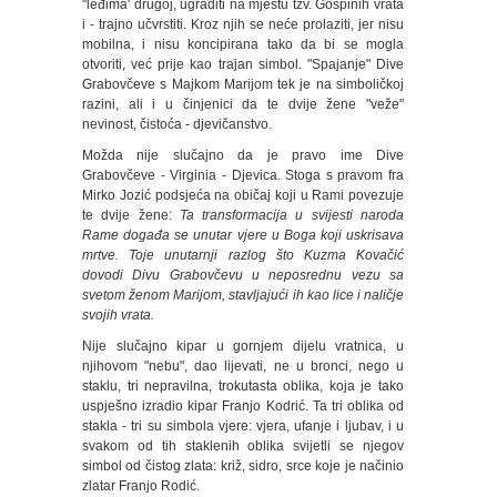
"leđima' drugoj, ugraditi na mjestu tzv. Gospinih vrata
i - trajno učvrstiti. Kroz njih se neće prolaziti, jer nisu
mobilna, i nisu koncipirana tako da bi se mogla
otvoriti, već prije kao trajan simbol. "Spajanje" Dive
Grabovčeve s Majkom Marijom tek je na simboličkoj
razini, ali i u činjenici da te dvije žene "veže"
nevinost, čistoća - djevičanstvo.
Možda nije slučajno da je pravo ime Dive
Grabovčeve - Virginia - Djevica. Stoga s pravom fra
Mirko Jozić podsjeća na običaj koji u Rami povezuje
te dvije žene:
Ta transformacija u svijesti naroda
Rame događa se unutar vjere u Boga koji uskrisava
mrtve. Toje unutarnji razlog što Kuzma Kovačić
dovodi Divu Grabovčevu u neposrednu vezu sa
svetom ženom Marijom, stavljajući ih kao lice i naličje
svojih vrata.
Nije slučajno kipar u gornjem dijelu vratnica, u
njihovom "nebu", dao lijevati, ne u bronci, nego u
staklu, tri nepravilna, trokutasta oblika, koja je tako
uspješno izradio kipar Franjo Kodrić. Ta tri oblika od
stakla - tri su simbola vjere: vjera, ufanje i ljubav, i u
svakom od tih staklenih oblika svijetli se njegov
simbol od čistog zlata: križ, sidro, srce koje je načinio
zlatar Franjo Rodić.