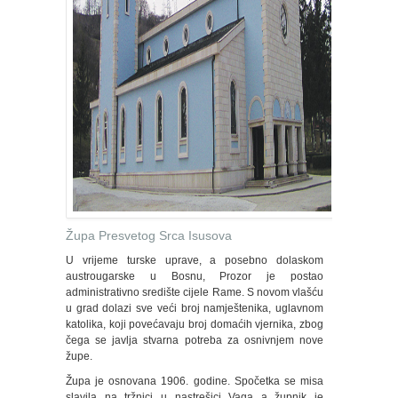
Župa Presvetog Srca Isusova
U vrijeme turske uprave, a posebno dolaskom
austrougarske u Bosnu, Prozor je postao
administrativno središte cijele Rame. S novom vlašću
u grad dolazi sve veći broj namještenika, uglavnom
katolika, koji povećavaju broj domaćih vjernika, zbog
čega se javlja stvarna potreba za osnivnjem nove
župe.
Župa je osnovana 1906. godine. Spočetka se misa
slavila na tržnici u nastrešici Vaga a župnik je