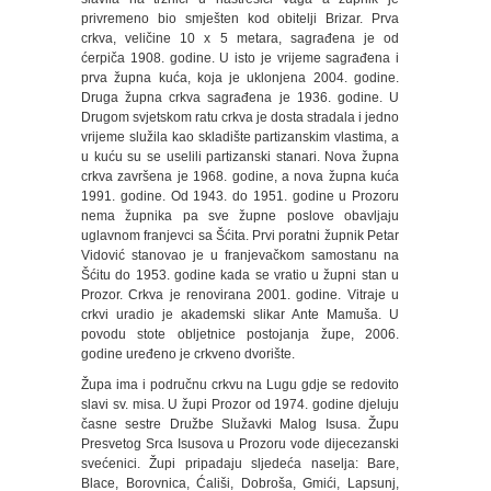
privremeno bio smješten kod obitelji Brizar. Prva
crkva, veličine 10 x 5 metara, sagrađena je od
ćerpiča 1908. godine. U isto je vrijeme sagrađena i
prva župna kuća, koja je uklonjena 2004. godine.
Druga župna crkva sagrađena je 1936. godine. U
Drugom svjetskom ratu crkva je dosta stradala i jedno
vrijeme služila kao skladište partizanskim vlastima, a
u kuću su se uselili partizanski stanari. Nova župna
crkva završena je 1968. godine, a nova župna kuća
1991. godine. Od 1943. do 1951. godine u Prozoru
nema župnika pa sve župne poslove obavljaju
uglavnom franjevci sa Šćita. Prvi poratni župnik Petar
Vidović stanovao je u franjevačkom samostanu na
Šćitu do 1953. godine kada se vratio u župni stan u
Prozor. Crkva je renovirana 2001. godine. Vitraje u
crkvi uradio je akademski slikar Ante Mamuša. U
povodu stote obljetnice postojanja župe, 2006.
godine uređeno je crkveno dvorište.
Župa ima i područnu crkvu na Lugu gdje se redovito
slavi sv. misa. U župi Prozor od 1974. godine djeluju
časne sestre Družbe Služavki Malog Isusa. Župu
Presvetog Srca Isusova u Prozoru vode dijecezanski
svećenici. Župi pripadaju sljedeća naselja: Bare,
Blace, Borovnica, Ćališi, Dobroša, Gmići, Lapsunj,