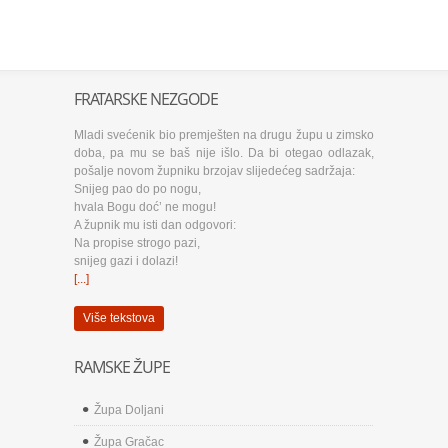
FRATARSKE NEZGODE
Mladi svećenik bio premješten na drugu župu u zimsko
doba, pa mu se baš nije išlo. Da bi otegao odlazak,
pošalje novom župniku brzojav slijedećeg sadržaja:
Snijeg pao do po nogu,
hvala Bogu doć’ ne mogu!
A župnik mu isti dan odgovori:
Na propise strogo pazi,
snijeg gazi i dolazi!
[...]
Više tekstova
RAMSKE ŽUPE
Župa Doljani
Župa Gračac