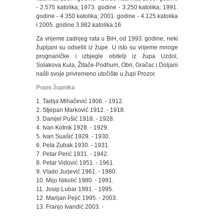
- 2.575 katolika; 1973. godine - 3.250 katolika; 1991.
godine - 4.350 katolika; 2001. godine - 4.125 katolika
i 2005. godine 3.982 katolika.16
Za vrijeme zadnjeg rata u BiH, od 1993. godine, neki
župljani su odselili iz župe. U isto su vrijeme mnoge
prognaničke i izbjegle obitelji iz župa Uzdol,
Solakova Kula, Žitače-Podhum, Obri, Gračac i Doljani
našli svoje privremeno utočište u župi Prozor.
Popis župnika
1. Tadija Mihačević 1906. - 1912.
2. Stjepan Marković 1912. - 1918.
3. Danijel Pušić 1918. - 1928.
4. Ivan Kotnik 1928. - 1929.
5. Ivan Suašić 1929. - 1930.
6. Peta Zubak 1930. - 1931.
7. Petar Perić 1931. - 1942.
8. Petar Vidović 1951. - 1961.
9. Vlado Jurjević 1961. - 1980.
10. Mijo Nikolić 1980. - 1991.
11. Josip Lubar 1991. - 1995.
12. Marijan Pejić 1995. - 2003.
13. Franjo Ivandić 2003. -