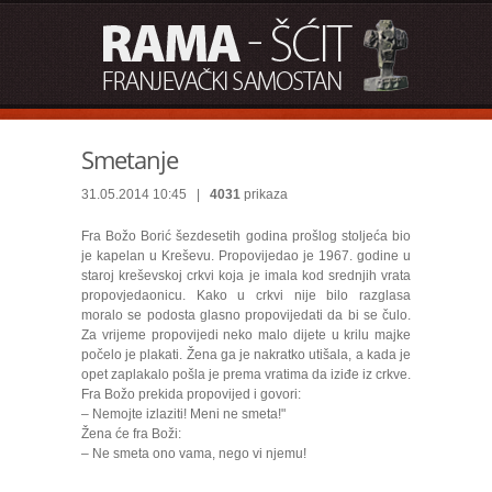
Smetanje
31.05.2014 10:45 |
4031
prikaza
Fra Božo Borić šezdesetih godina prošlog stoljeća bio
je kapelan u Kreševu. Propovijedao je 1967. godine u
staroj kreševskoj crkvi koja je imala kod srednjih vrata
propovjedaonicu. Kako u crkvi nije bilo razglasa
moralo se podosta glasno propovijedati da bi se čulo.
Za vrijeme propovijedi neko malo dijete u krilu majke
počelo je plakati. Žena ga je nakratko utišala, a kada je
opet zaplakalo pošla je prema vratima da iziđe iz crkve.
Fra Božo prekida propovijed i govori:
– Nemojte izlaziti! Meni ne smeta!"
Žena će fra Boži:
– Ne smeta ono vama, nego vi njemu!