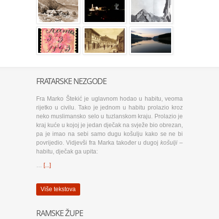
FRATARSKE NEZGODE
Fra Marko Štekić je uglavnom hodao u habitu, veoma
rijetko u civilu. Tako je jednom u habitu prolazio kroz
neko muslimansko selo u tuzlanskom kraju. Prolazio je
kraj kuće u kojoj je jedan dječak na svježe bio obrezan,
pa je imao na sebi samo dugu košulju kako se ne bi
povrijedio. Vidjevši fra Marka također u dugoj
košulji
–
habitu, dječak ga upita:
…
[...]
Više tekstova
RAMSKE ŽUPE