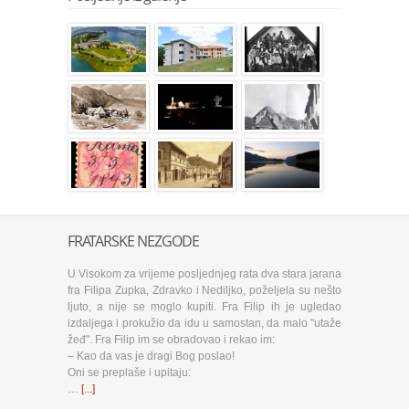
FRATARSKE NEZGODE
U Visokom za vrijeme posljednjeg rata dva stara jarana
fra Filipa Zupka, Zdravko i Nediljko, poželjela su nešto
ljuto, a nije se moglo kupiti. Fra Filip ih je ugledao
izdaljega i prokužio da idu u samostan, da malo "utaže
žeđ". Fra Filip im se obradovao i rekao im:
– Kao da vas je dragi Bog poslao!
Oni se preplaše i upitaju:
…
[...]