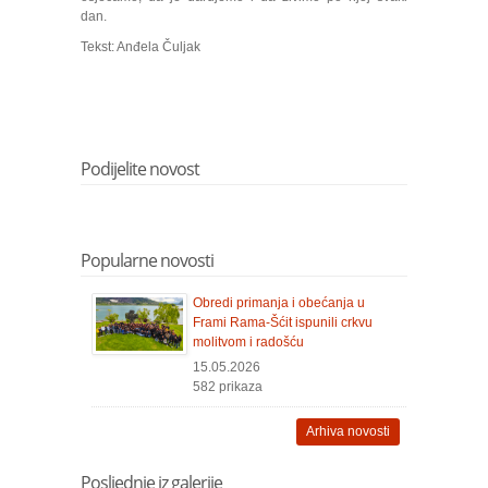
dan.
Tekst: Anđela Čuljak
Podijelite novost
Popularne novosti
Obredi primanja i obećanja u
Frami Rama-Šćit ispunili crkvu
molitvom i radošću
15.05.2026
582 prikaza
Arhiva novosti
Posljednje iz galerije