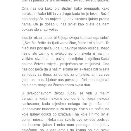
Danas palimo četvrtu adventsku svijeću,svijeću ljubavi.
Ona nas uči kako biti strpljiv, kako pomagati, kako
opraštati i kako biti tu za druge kada im je teško. Božić
nas podsjeća na najveću ljubav Isusovu ljubav prema
nama. On je došao u naš svijet kao dijete da nam
pokaže što znači voljeti.
Isus je rekao: „Ljubi bližnjega svoga kao samoga sebe“
i „Sve što želite da ljudi vama čine, činite i vi njima“ . Te
riječi nas podsjećaju da ljubav nije samo osjećaj, nego
nešto što živimo u svakodnevnom životu u malim i
velikim stvarima, u pažnji, osmijehu i djelima.Kada
palimo četvrtu svijeću, prisjećamo se te ljubavi. Ona
nas podsjeća da u našim srcima uvijek treba biti mjesta
za ljubav za Boga, za obitelj, za prijatelje, ali i za sve
ljude oko nas. Ljubav nas povezuje, čini nas boljima i
daje nam snagu da činimo dobro svaki dan.
U svakodnevnom životu ljubav se vidi u malim
trenucima kada nekome pomognemo, kada nekoga
saslušamo, kada utješimo nekoga tko je tužan, ili
jednostavno budemo tu za nekoga. Sve su to načini na
koje ljubav dolazi do izražaja i na koje činimo svijet
boljim mjestom.Neka nas svjetlo ove svijeće podsjeti
na Isusovu ljubav i neka nam pomogne da ljubav
osjećamo, da je darujemo i da živimo po njoj svaki