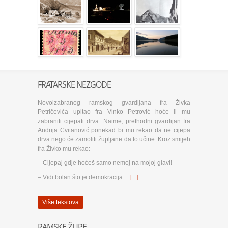
FRATARSKE NEZGODE
Novoizabranog ramskog gvardijana fra Živka
Petričevića upitao fra Vinko Petrović hoće li mu
zabraniti cijepati drva. Naime, prethodni gvardijan fra
Andrija Cvitanović ponekad bi mu rekao da ne cijepa
drva nego će zamoliti župljane da to učine. Kroz smijeh
fra Živko mu rekao:
– Cijepaj gdje hoćeš samo nemoj na mojoj glavi!
– Vidi bolan što je demokracija…
[...]
Više tekstova
RAMSKE ŽUPE