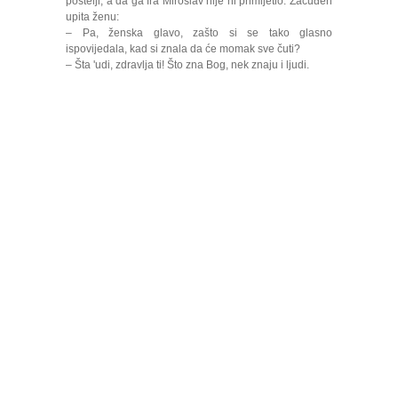
postelji, a da ga fra Miroslav nije ni primijetio. Začuđen
upita ženu:
– Pa, ženska glavo, zašto si se tako glasno
ispovijedala, kad si znala da će momak sve čuti?
– Šta 'udi, zdravlja ti! Što zna Bog, nek znaju i ljudi.