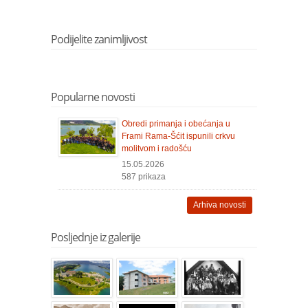
Podijelite zanimljivost
Popularne novosti
Obredi primanja i obećanja u
Frami Rama-Šćit ispunili crkvu
molitvom i radošću
15.05.2026
587 prikaza
Arhiva novosti
Posljednje iz galerije