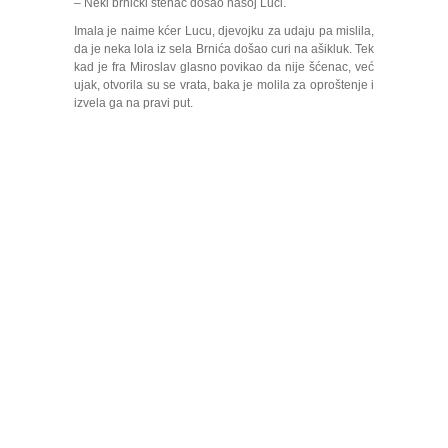
– Neki brnićki štenac došao našoj Luci.
Imala je naime kćer Lucu, djevojku za udaju pa mislila,
da je neka lola iz sela Brnića došao curi na ašikluk. Tek
kad je fra Miroslav glasno povikao da nije šćenac, već
ujak, otvorila su se vrata, baka je molila za oproštenje i
izvela ga na pravi put.