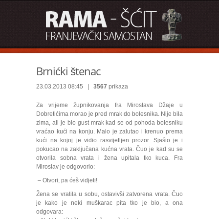
Brnićki štenac
23.03.2013 08:45 |
3567
prikaza
Za vrijeme župnikovanja fra Miroslava Džaje u
Dobretićima morao je pred mrak do bolesnika. Nije bila
zima, ali je bio gust mrak kad se od pohoda bolesniku
vraćao kući na konju. Malo je zalutao i krenuo prema
kući na kojoj je vidio rasvijetljen prozor. Sjašio je i
pokucao na zaključana kućna vrata. Čuo je kad su se
otvorila sobna vrata i žena upitala tko kuca. Fra
Miroslav je odgovorio:
– Otvori, pa ćeš vidjeti!
Žena se vratila u sobu, ostavivši zatvorena vrata. Čuo
je kako je neki muškarac pita tko je bio, a ona
odgovara: