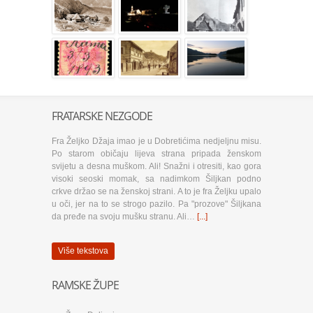
FRATARSKE NEZGODE
Fra Željko Džaja imao je u Dobretićima nedjeljnu misu.
Po starom običaju lijeva strana pripada ženskom
svijetu a desna muškom. Ali! Snažni i otresiti, kao gora
visoki seoski momak, sa nadimkom Šiljkan podno
crkve držao se na ženskoj strani. A to je fra Željku upalo
u oči, jer na to se strogo pazilo. Pa "prozove" Šiljkana
da pređe na svoju mušku stranu. Ali…
[...]
Više tekstova
RAMSKE ŽUPE