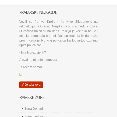
FRATARSKE NEZGODE
Vozili se fra Ivo Krešo i fra Niko Stjepanović na
rekolekciju na Gračac. Negdje na putu između Prozora
i Gračaca naišli su na udes. Policija je već bila na licu
mjesta i regulirala promet. Dali su znak fra Ivi da može
proći. Kada je bio kraj policajca fra Ivo mrtvo ozbiljno
upita policajca:
- Ima li preživjelih?
A ovaj na pitanje odgovara:
- Srećom nema!
[...]
Više tekstova
RAMSKE ŽUPE
Župa Doljani