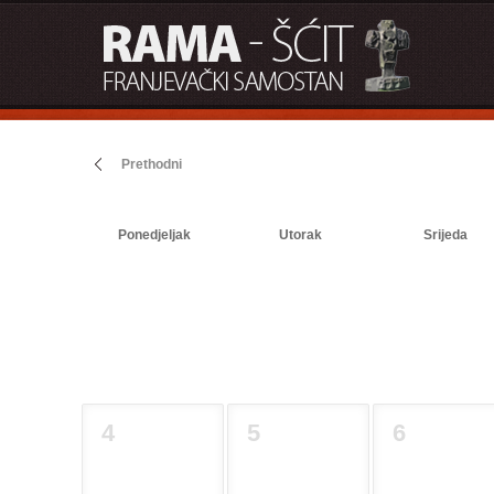
Prethodni
Ponedjeljak
Utorak
Srijeda
4
5
6