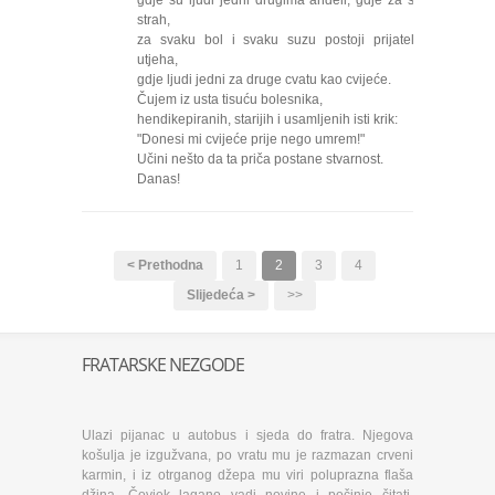
gdje su ljudi jedni drugima anđeli, gdje za svaki
strah,
za svaku bol i svaku suzu postoji prijateljska
utjeha,
gdje ljudi jedni za druge cvatu kao cvijeće.
Čujem iz usta tisuću bolesnika,
hendikepiranih, starijih i usamljenih isti krik:
"Donesi mi cvijeće prije nego umrem!"
Učini nešto da ta priča postane stvarnost.
Danas!
< Prethodna
1
2
3
4
Slijedeća >
>>
FRATARSKE NEZGODE
Ulazi pijanac u autobus i sjeda do fratra. Njegova
košulja je izgužvana, po vratu mu je razmazan crveni
karmin, i iz otrganog džepa mu viri poluprazna flaša