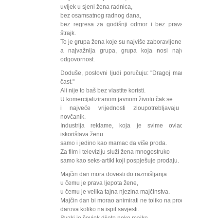
uvijek u sjeni žena radnica,
bez osamsatnog radnog dana,
bez regresa za godišnji odmor i bez prava na
štrajk.
To je grupa žena koje su najviše zaboravljene,
a najvažnija grupa, grupa koja nosi najveću
odgovornost.
Doduše, poslovni ljudi poručuju: "Dragoj mami u
čast."
Ali nije to baš bez vlastite koristi.
U komercijaliziranom javnom životu čak se
i najveće vrijednosti zloupotrebljavaju za
novčanik.
Industrija reklame, koja je svime ovladala,
iskorištava ženu
samo i jedino kao mamac da više proda.
Za film i televiziju služi žena mnogostruko
samo kao seks-artikl koji pospješuje prodaju.
Majčin dan mora dovesti do razmišljanja
u čemu je prava ljepota žene,
u čemu je velika tajna njezina majčinstva.
Majčin dan bi morao animirati ne toliko na prodaju
darova koliko na ispit savjesti.