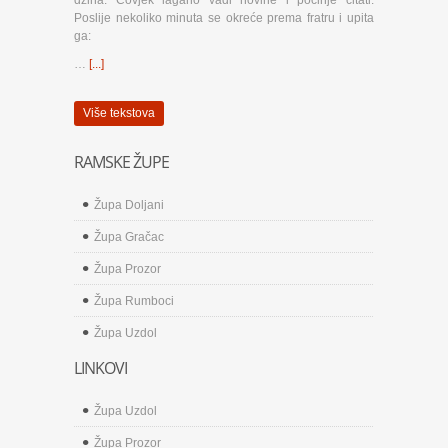
džina. Čovjek lagano vadi novine i počinje čitati.
Poslije nekoliko minuta se okreće prema fratru i upita
ga:
…
[...]
Više tekstova
RAMSKE ŽUPE
Župa Doljani
Župa Gračac
Župa Prozor
Župa Rumboci
Župa Uzdol
LINKOVI
Župa Uzdol
Župa Prozor