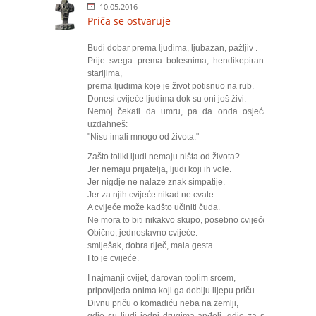
10.05.2016
Priča se ostvaruje
Budi dobar prema ljudima, ljubazan, pažljiv .
Prije svega prema bolesnima, hendikepiranima,
starijima,
prema ljudima koje je život potisnuo na rub.
Donesi cvijeće ljudima dok su oni još živi.
Nemoj čekati da umru, pa da onda osjećajno
uzdahneš:
"Nisu imali mnogo od života."
Zašto toliki ljudi nemaju ništa od života?
Jer nemaju prijatelja, ljudi koji ih vole.
Jer nigdje ne nalaze znak simpatije.
Jer za njih cvijeće nikad ne cvate.
A cvijeće može kadšto učiniti čuda.
Ne mora to biti nikakvo skupo, posebno cvijeće.
Obično, jednostavno cvijeće:
smiješak, dobra riječ, mala gesta.
I to je cvijeće.
I najmanji cvijet, darovan toplim srcem,
pripovijeda onima koji ga dobiju lijepu priču.
Divnu priču o komadiću neba na zemlji,