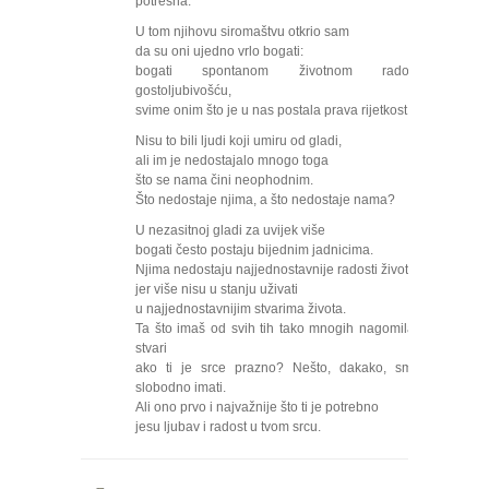
potresna.
U tom njihovu siromaštvu otkrio sam
da su oni ujedno vrlo bogati:
bogati spontanom životnom radošću,
gostoljubivošću,
svime onim što je u nas postala prava rijetkost.
Nisu to bili ljudi koji umiru od gladi,
ali im je nedostajalo mnogo toga
što se nama čini neophodnim.
Što nedostaje njima, a što nedostaje nama?
U nezasitnoj gladi za uvijek više
bogati često postaju bijednim jadnicima.
Njima nedostaju najjednostavnije radosti života
jer više nisu u stanju uživati
u najjednostavnijim stvarima života.
Ta što imaš od svih tih tako mnogih nagomilanih
stvari
ako ti je srce prazno? Nešto, dakako, smiješ
slobodno imati.
Ali ono prvo i najvažnije što ti je potrebno
jesu ljubav i radost u tvom srcu.