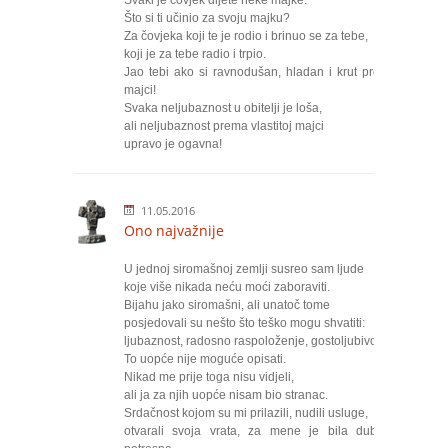
Svaki je čovjek dijete neke majke.
Što si ti učinio za svoju majku?
Za čovjeka koji te je rodio i brinuo se za tebe,
koji je za tebe radio i trpio.
Jao tebi ako si ravnodušan, hladan i krut prema
majci!
Svaka neljubaznost u obitelji je loša,
ali neljubaznost prema vlastitoj majci
upravo je ogavna!
11.05.2016
Ono najvažnije
U jednoj siromašnoj zemlji susreo sam ljude
koje više nikada neću moći zaboraviti.
Bijahu jako siromašni, ali unatoč tome
posjedovali su nešto što teško mogu shvatiti:
ljubaznost, radosno raspoloženje, gostoljubivost.
To uopće nije moguće opisati.
Nikad me prije toga nisu vidjeli,
ali ja za njih uopće nisam bio stranac.
Srdačnost kojom su mi prilazili, nudili usluge,
otvarali svoja vrata, za mene je bila duboko