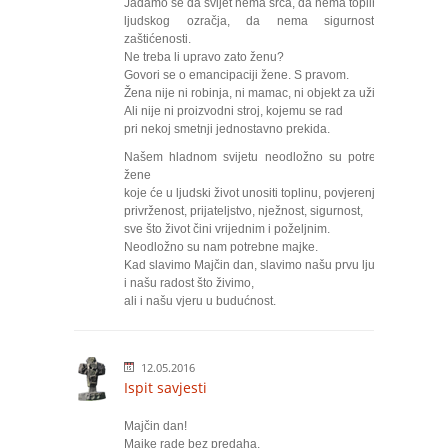
Jadamo se da svijet nema srca, da nema topline,
ljudskog ozračja, da nema sigurnosti i
zaštićenosti.
Ne treba li upravo zato ženu?
Govori se o emancipaciji žene. S pravom.
Žena nije ni robinja, ni mamac, ni objekt za užitke.
Ali nije ni proizvodni stroj, kojemu se rad
pri nekoj smetnji jednostavno prekida.
Našem hladnom svijetu neodložno su potrebne
žene
koje će u ljudski život unositi toplinu, povjerenje,
privrženost, prijateljstvo, nježnost, sigurnost,
sve što život čini vrijednim i poželjnim.
Neodložno su nam potrebne majke.
Kad slavimo Majčin dan, slavimo našu prvu ljubav
i našu radost što živimo,
ali i našu vjeru u budućnost.
12.05.2016
Ispit savjesti
Majčin dan!
Majke rade bez predaha,