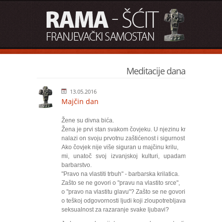
Meditacije dana
13.05.2016
Majčin dan
Žene su divna bića.
Žena je prvi stan svakom čovjeku. U njezinu krilu
nalazi on svoju prvotnu zaštićenost i sigurnost.
Ako čovjek nije više siguran u majčinu krilu,
mi, unatoč svoj izvanjskoj kulturi, upadamo u
barbarstvo.
"Pravo na vlastiti trbuh" - barbarska krilatica.
Zašto se ne govori o "pravu na vlastito srce",
o "pravo na vlastitu glavu"? Zašto se ne govori
o teškoj odgovornosti ljudi koji zloupotrebljavaju
seksualnost za razaranje svake ljubavi?