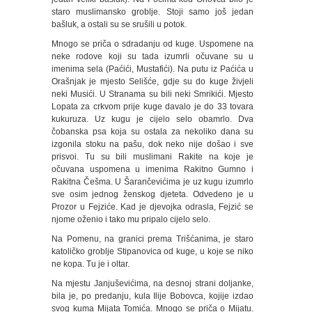
staro muslimansko groblje. Stoji samo još jedan
bašluk, a ostali su se srušili u potok.
Mnogo se priča o sdradanju od kuge. Uspomene na
neke rodove koji su tada izumrli očuvane su u
imenima sela (Paćići, Mustafići). Na putu iz Paćića u
Orašnjak je mjesto Selišće, gdje su do kuge živjeli
neki Musići. U Stranama su bili neki Smrikići. Mjesto
Lopata za crkvom prije kuge davalo je do 33 tovara
kukuruza. Uz kugu je cijelo selo obamrlo. Dva
čobanska psa koja su ostala za nekoliko dana su
izgonila stoku na pašu, dok neko nije došao i sve
prisvoi. Tu su bili muslimani Rakite na koje je
očuvana uspomena u imenima Rakitno Gumno i
Rakitna Češma. U Šarančevićima je uz kugu izumrlo
sve osim jednog ženskog djeteta. Odvedeno je u
Prozor u Fejziće. Kad je djevojka odrasla, Fejzić se
njome oženio i tako mu pripalo cijelo selo.
Na Pomenu, na granici prema Trišćanima, je staro
katoličko groblje Stipanovica od kuge, u koje se niko
ne kopa. Tu je i oltar.
Na mjestu Janjuševićima, na desnoj strani doljanke,
bila je, po predanju, kula Ilije Bobovca, kojije izdao
svog kuma Mijata Tomića. Mnogo se priča o Mijatu.