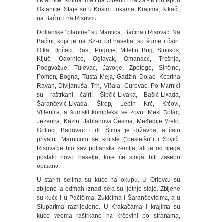
i Marnice. Koliba ima i na Šibenu i na Za - Mirju ispod
Oklanice. Staje su u Kosim Lukama, Krajima, Krkači,
na Baćini i na Risovcu.
Doljanske "planine" su Marnica, Baćina i Risovac. Na
Baćini, koja je na SZ-u od naselja, su šume i čairi:
Otka, Dočaci; Rast, Pogone, Miletin Brig, Sinokos,
Ključ, Odornice, Oglavak, Omanacc, Trešnja,
Podgvožđe, Tulevac, Javorje, Zpotoge, Sinčine,
Pomen, Bogna, Tusta Meja, Gadžin Dolac, Koprina
Ravan, Divljanuša, Trh, Višala, Curevac. Po Marnici
su raštrkani čairi: Šipčić-Livaka, Bašić-Livada,
Šarančević-Livada, Štrop, Lebin Krč, Krčovi,
Vitlenica, a šumski kompleksi se zovu: Meki Dolac,
Jezerina, Kazin, Jablanova Česma, Međedije Vrelo,
Golinci, Badovac i dr. Šuma je državna, a čairi
privatni. Marnicom se koriste ("besleišu") i Sovići.
Risovacje bio sav poljanska zemlja, ali je od njega
postalo novo naselje, koje će stoga biti zasebo
opisano.
U starim selima su kuće na okupu. U Orlovcu su
zbijene, a odmah iznad sela su ljetnje staje. Zbijene
su kuće i u Pačičima. Zukićima i Šarančevićima, a u
Stuparima razrijeđene. U Krakačama i krajima su
kuće veoma raštrkane na krčevini po stranama,