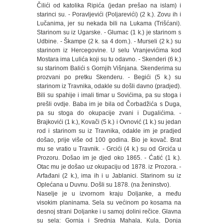
Čilići od katolika Ripića (jedan prešao na islam) i
starinci su. - Poravljevići (Poljarevići) (2 k.). Zovu ih i
Lučanima, jer su nekada bili na Lukama (Trišćani).
Starinom su iz Ugarske. - Glumac (1 k.) je starinom s
Udbine. - Škampe (2 k. sa 4 dom.). - Murseli (2 k.) su
starinom iz Hercegovine. U selu Vranjevićima kod
Mostara ima Lulića koji su tu odavno. - Skenderi (6 k.)
su starinom Balići s Gornjih Višnjana. Skenderima su
prozvani po pretku Skenderu. - Begići (5 k.) su
starinom iz Travnika, odakle su došli davno (pradjed).
Bili su spahije i imali timar u Sovićima, pa su stoga i
prešli ovdje. Baba im je bila od Čorbadžića s Duga,
pa su stoga do okupacije zvani i Dugalićima. -
Brajkovići (1 k.), Kovači (5 k.) i Ovnović (1 k.) su jedan
rod i starinom su iz Travnika, odakle im je pradjed
došao, prije više od 100 godina. Bio je kovač. Brat
mu se vratio u Travnik. - Grcići (4 k.) su od Grcića u
Prozoru. Došao im je djed oko 1865. - Ćatić (1 k.).
Otac mu je došao uz okupaciju od 1878. iz Prozora. -
Arfađani (2 k.), ima ih i u Jablanici. Starinom su iz
Oplećana u Duvnu. Došli su 1878. (na ženinstvo).
Naselje je u izvornom kraju Doljanke, a među
visokim planinama. Sela su većinom po kosama na
desnoj strani Doljanke i u samoj dolini rečice. Glavna
su sela: Gornja i Srednja Mahala, Kula, Donja