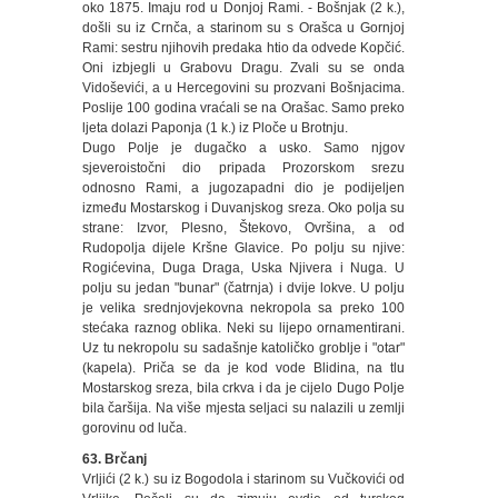
oko 1875. Imaju rod u Donjoj Rami. - Bošnjak (2 k.),
došli su iz Crnča, a starinom su s Orašca u Gornjoj
Rami: sestru njihovih predaka htio da odvede Kopčić.
Oni izbjegli u Grabovu Dragu. Zvali su se onda
Vidoševići, a u Hercegovini su prozvani Bošnjacima.
Poslije 100 godina vraćali se na Orašac. Samo preko
ljeta dolazi Paponja (1 k.) iz Ploče u Brotnju.
Dugo Polje je dugačko a usko. Samo njgov
sjeveroistočni dio pripada Prozorskom srezu
odnosno Rami, a jugozapadni dio je podijeljen
između Mostarskog i Duvanjskog sreza. Oko polja su
strane: Izvor, Plesno, Štekovo, Ovršina, a od
Rudopolja dijele Kršne Glavice. Po polju su njive:
Rogićevina, Duga Draga, Uska Njivera i Nuga. U
polju su jedan "bunar" (čatrnja) i dvije lokve. U polju
je velika srednjovjekovna nekropola sa preko 100
stećaka raznog oblika. Neki su lijepo ornamentirani.
Uz tu nekropolu su sadašnje katoličko groblje i "otar"
(kapela). Priča se da je kod vode Blidina, na tlu
Mostarskog sreza, bila crkva i da je cijelo Dugo Polje
bila čaršija. Na više mjesta seljaci su nalazili u zemlji
gorovinu od luča.
63. Brčanj
Vrljići (2 k.) su iz Bogodola i starinom su Vučkovići od