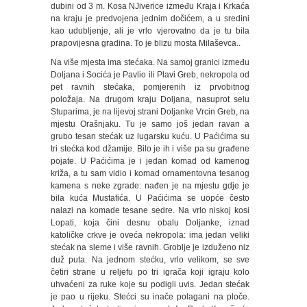
dubini od 3 m. Kosa NJiverice između Kraja i Krkaća
na kraju je predvojena jednim dočićem, a u sredini
kao udubljenje, ali je vrlo vjerovatno da je tu bila
prapovijesna gradina. To je blizu mosta Milaševca..
Na više mjesta ima stećaka. Na samoj granici između
Doljana i Socića je Pavlio ili Plavi Greb, nekropola od
pet ravnih stećaka, pomjerenih iz prvobitnog
položaja. Na drugom kraju Doljana, nasuprot selu
Stuparima, je na lijevoj strani Doljanke Vrcin Greb, na
mjestu Orašnjaku. Tu je samo još jedan ravan a
grubo tesan stećak uz lugarsku kuću. U Paćićima su
tri stećka kod džamije. Bilo je ih i više pa su građene
pojate. U Paćićima je i jedan komad od kamenog
križa, a tu sam vidio i komad ornamentovna tesanog
kamena s neke zgrade: nađen je na mjestu gdje je
bila kuća Mustafića. U Paćićima se uopće često
nalazi na komade tesane sedre. Na vrlo niskoj kosi
Lopati, koja čini desnu obalu Doljanke, iznad
katoličke crkve je oveća nekropola: ima jedan veliki
stećak na sleme i više ravnih. Groblje je izduženo niz
duž puta. Na jednom stećku, vrlo velikom, se sve
četiri strane u reljefu po tri igrača koji igraju kolo
uhvaćeni za ruke koje su podigli uvis. Jedan stećak
je pao u rijeku. Stećci su inače polagani na ploče.