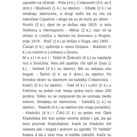
ugradilo na džamiji. - Pole (4 k.), Cvitanovići (3 k. sa 5
dom.) i Blaževići (1 k.) su starinci. - Džalte (2 k.) se
smatraju starincima, a drugi kažu da su oni od
nahočeta Ciganina i stoga da su im kuće po strani. -
Rozići (3 k.), djed im je došao oko 1820. iz sela
Sretinica u Hercegovini. - Milosi (2 k.), otac im je
došao iz Lisičića u Neretvi na ženovinu u Rogiće,
prije 1878. - Raič (1 k.) je došao s Duga, oko 1900. -
Ćavari (2 k.), opširnije u opisu Doljana. - Budimiri (2
k.) su rodom iz Lorelana u Duvnu.
M u s l i m a n i - Tašići ili Živkovići (6 k.) su najstariji
rod u Sovićima. Nisu bili spahije. Od njih je Guta (1
k.). - Helbeti (3 k.) su starinci. Bili su nekada vrlo
bogati. - Šehići (3 k. sa 4 dom.) su starinci. Po
ženskoj strani su starinom od katolika Cvitanovića. -
Kukići (5 k.) su starinci. - Fale (4 k.) i Lulići (3 k.) u
Falićima su jedan rod. Imaju jednu kuću staru 200
godina. Toliko su se razgranali da se uzimaju među
sobom. Smatarju se starincima. - Galešići (1 k.) su
starinci. - Radoši (4 k.) su starinci (ne znaju porijeklo).
- Kladušci (4 k.) i Čilići (2 k.) su jedan rod. Djed
Kladušaka bio kao poljar veoma dobar i jak, pa ga
bezi prozvali Kladušakom. Inače su Kladušci bili
nekada jaki i bogati i jednom su ugostili 70 "obitelji"
fratara a da u selu nisu ni kašike zatražili. Inače su