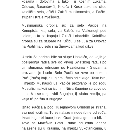
kosama i dolovima, a tako i u Kosnim Lukama.
Orlovac, Šarančevići, Krkača i Kose Luke su čisto
katolička sela, ašići i Zukići muslimanska, a Paćići,
stupari i Kraje mješovita.
Muslimanska groblja su: za selo Paćiće na
Konopišću kraj sela, za Bašiće na Vlakonogi pod
selom, a tu se kopaju i Zukiči i ahacidići. Katolička
groblja su za stupare na Krčiću u selu, a za Orlovac
na Pratilima u selu i na Šipovicama kod crkve
.
U selu Stuparima bile su stupe Hasidića, od kojih je
poslijednja radila sve do Prvog Svjetskog rata, i po
tim stupama, odnosno po Hasidićima - Stuparima
prozvano je i selo. Selo Paćići se zove po nekom
Paći (Paćo) koji je u njemu živio prije kuge. Tako isto,
i mjesto Mustagići uz Paćiće prozvano je po rodu
Mustafićima koji su izumrli. Njiva Bugojno se zove po
tome što se s nje vidi Bugojno, tj. slaba zemlja, pa
valja ići po žito u Bugojno.
Iznad Paćića a pod Husejinovom Grudom je strana,
sva pod točilima. Tu se nalaze mnoge rbine od suđa.
Iznad lugarski kuće je vis Grad. jedna gruda u blizini
zove se Maleškin Grad. Rbine od crnih lonaca
nalažene su u Krajima, na mjestu Vukotanicama, u