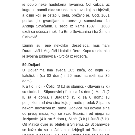
je pobio neke hajdukena Tovarnici. Od Kukića uz
kugu su pomrli otac sa sedam sinova koji su bježali,
a osim koji je ostao u selu, preživio je. God. 1661
postao je gvardijanom ramskog samostana fra
Andrija Sovićanin. U seobi iz Rame 1687 ili 1688
uzeli su učešća i neki fra Brno Sovićanina i fra Šimun
Cvitković.
Izumrli su, pije nekoliko desetljeća, muslimani
Duranovići i Muješići i katolici Bere. Kupa u selu bila
je svojina Bikinovića - Grcića iz Prozora.
59. Doljani
U Doljanima ima svega 105 kuća, od kojih 76
katoličkih (sa 83 dom.) i 29 muslimanskih (sa 35
dom.).
K a t o l i c i - Čolići (3 k.) su starinci. - Glavani (2 k.)
su starinci. - Stipanovići (11 k. sa 14 dom.), Matići (2
k. sa 4 dom.), i Bradarići (5 k. sa 6 dom.) su
porijeklom od dva sina koje je rodio predak Stipan s
nekom udovicom iz Rame. Udovica mu dovela sina
od prvog muža, koji se zvao Gabrić, i od njega su
Jozipovići (4 k. sa 5 dom.), Stipći (3 k.) i Jurići (6 k.).
Od Matića dvije su obitelji u Srijemu. Za Stipanoviće
se kaže da su iz Jablanice izbjegli od Turaka na