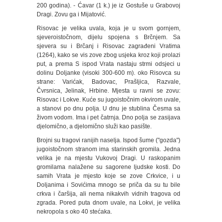
200 godina). - Ćavar (1 k.) je iz Gostuše u Grabovoj
Dragi. Zovu ga i Mijatović.
Risovac je velika uvala, koja je u svom gornjem,
sjeveroistočnom, dijelu spojena s Brčnjem. Sa
sjevera su i Brčanj i Risovac zagrađeni Vratima
(1264), kako se vis zove zbog usjeka kroz koji prolazi
put, a prema S ispod Vrata nastaju strmi odsjeci u
dolinu Doljanke (visoki 300-600 m). oko Risovca su
strane: Varićak, Badovac, Prašljica, Razvale,
Čvrsnica, Jelinak, Hrbine. Mjesta u ravni se zovu:
Risovac i Lokve. Kuće su jugoistočnim okvirom uvale,
a stanovi po dnu polja. U dnu je stublina Česma sa
živom vodom. Ima i pet čatrnja. Dno polja se zasijava
djelomično, a djelomično služi kao pasište.
Brojni su tragovi ranijih naselja. Ispod šume ("gozda")
jugoistočnom stranom ima starinskih gromila. Jedna
velika je na mjestu Vukovoj Dragi. U raskopanim
gromilama nalažene su sagorene ljudske kosti. Do
samih Vrata je mjesto koje se zove Crkvice, i u
Doljanima i Sovićima mnogo se priča da su tu bile
crkva i čaršija, ali nema nikakvih vidnih tragova od
zgrada. Pored puta dnom uvale, na Lokvi, je velika
nekropola s oko 40 stećaka.