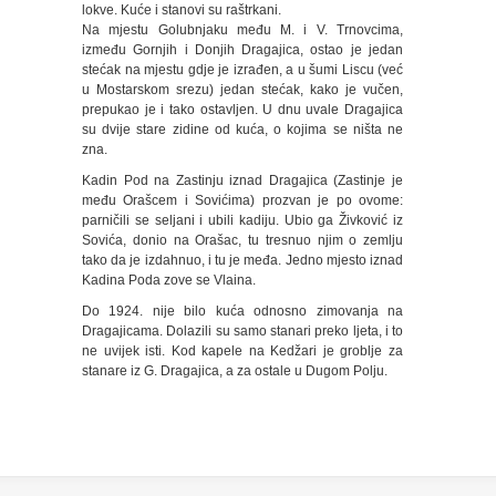
lokve. Kuće i stanovi su raštrkani.
Na mjestu Golubnjaku među M. i V. Trnovcima,
između Gornjih i Donjih Dragajica, ostao je jedan
stećak na mjestu gdje je izrađen, a u šumi Liscu (već
u Mostarskom srezu) jedan stećak, kako je vučen,
prepukao je i tako ostavljen. U dnu uvale Dragajica
su dvije stare zidine od kuća, o kojima se ništa ne
zna.
Kadin Pod na Zastinju iznad Dragajica (Zastinje je
među Orašcem i Sovićima) prozvan je po ovome:
parničili se seljani i ubili kadiju. Ubio ga Živković iz
Sovića, donio na Orašac, tu tresnuo njim o zemlju
tako da je izdahnuo, i tu je međa. Jedno mjesto iznad
Kadina Poda zove se Vlaina.
Do 1924. nije bilo kuća odnosno zimovanja na
Dragajicama. Dolazili su samo stanari preko ljeta, i to
ne uvijek isti. Kod kapele na Kedžari je groblje za
stanare iz G. Dragajica, a za ostale u Dugom Polju.