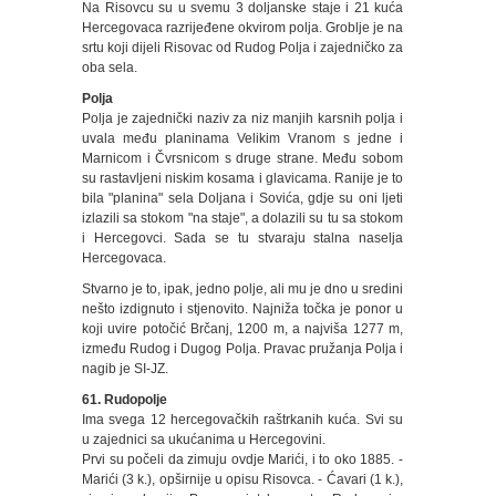
Na Risovcu su u svemu 3 doljanske staje i 21 kuća
Hercegovaca razrijeđene okvirom polja. Groblje je na
srtu koji dijeli Risovac od Rudog Polja i zajedničko za
oba sela.
Polja
Polja je zajednički naziv za niz manjih karsnih polja i
uvala među planinama Velikim Vranom s jedne i
Marnicom i Čvrsnicom s druge strane. Među sobom
su rastavljeni niskim kosama i glavicama. Ranije je to
bila "planina" sela Doljana i Sovića, gdje su oni ljeti
izlazili sa stokom "na staje", a dolazili su tu sa stokom
i Hercegovci. Sada se tu stvaraju stalna naselja
Hercegovaca.
Stvarno je to, ipak, jedno polje, ali mu je dno u sredini
nešto izdignuto i stjenovito. Najniža točka je ponor u
koji uvire potočić Brčanj, 1200 m, a najviša 1277 m,
između Rudog i Dugog Polja. Pravac pružanja Polja i
nagib je SI-JZ.
61. Rudopolje
Ima svega 12 hercegovačkih raštrkanih kuća. Svi su
u zajednici sa ukućanima u Hercegovini.
Prvi su počeli da zimuju ovdje Marići, i to oko 1885. -
Marići (3 k.), opširnije u opisu Risovca. - Ćavari (1 k.),