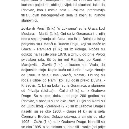
kućama pojedinih obitelji uvijek isti ukućani, tako da
Risovac, kao i ostala sela u Poljima, predstavlja
filijalu ovih hercegovačkih sela iz kojih su njihovi
stanovnici.
Zovke ili Perići (5 k.) "u Lokvama" su iz Graca kod
Mostara. - Marići (1 k.). Oni su iz Goranaca i u njih
nema smjenjivanja ukućana. Ima ih i u Brčnju, a istog
porijekla su i Marići u Rudom Polju, koji su inače iz
Graca. - Ramljaci (3 k.) su iz Pologa. Počeli su
dolaziti na ljetište prije 1878. a zimuju od prije Prvog
svjetskog rata. Bit će im rod Ramljaci po Rami. -
Marojević - Glavić (1 k.), s kućom kod Vrata, do
doljanskih staja. Kupio kuću od Jurića i ovdje zimuje
od 1900. Iz sela Cima (Sovići, Mostar). Od tog su
roda i Glibe po Rami, koji su došli preko Duvna. -
Knezovići (1 k.) na Lokvi su iz Goranaca, a starinom
od Privalja (Lištica). - Čuljci (2 k.) su iz Grabove
Drage. Sa stokom dolaze od prije 200 godina na
Risovac, a naselili su se oko 1905. Čuljci po Rami su
od Ljubuškog. - Zelenike (2 k.) su iz Grabove Drage i
naselili su se oko 1900. - Gagre (4 k.) su iz sela
Čerena u Broćnu. Dolaze odavna, a zimuju od oko
1905. - Ćuže (1 k.) su iz Grabove Drage. Naselili su
se oko 1895. a sa stokom su dolazili i ranije (od prije