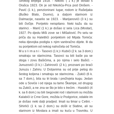
Širokog Brijega 1918. - Nikolić ( 1 k.) je došao s
Orašca 1923. On je od Nikolića-Prca pod Onišem. -
Pavić (1 k.), penzionirani lugar, rodom iz Rašeljaka
(Buško Blato, Duvno), a daljom starinom iz
Dalmacije, naselio se 1923. - Marijanovići (3 k.) su
bili čivčije. Porijeklo neispitano. Neki kažu da su
starinci. - Marić (1 k.) je došao iz sela Lica (Mostar),
1927. Po djedu Miši zove se i Mišailović. Po selu se
priča da su Haletilići porijeklom od Mijata Tomića:
neka djevojka podigla s njim vanbračno dijete. Ili da
su porijeklom od nekog nahočeta od Tomića.
M u s l i m a n i - Tasovci (1 k.) i Kubići (2 k. sa 3 dom.)
smatraju se starincima. Tasovci su bili baše pa se
stoga i zovu Bašićima, a po njima i selo Bašići. -
Junuzovići (3 k.) i Zahirovići (2 k.), prozvani po braći
Junuzu i Zahiru. U Doljanima su od prije petog do
šestog koljena i smatraju se starincima. - Zukići (6 k.
sa 7 dom.), bila su tri brata i preživjela kugu. Jedan
ode u Soviće i od njega su tamo Škampe, od drugog
su Zukići, a ne zna se što je bilo s trećim. - Hasidići (4
k. sa 6 dom.) su bili begovski rod i starinom su možda
Kalabići iz Crne Gore, možda iz Podgorice, odakle im
je došao neki dalji pradjed. Imali su timar u Cetini. -
Sihirlići (1 k. sa 2 dom.) su došli iz Slatine, ali su
starinom iz Mostara a imali su kuću u Travniku. U