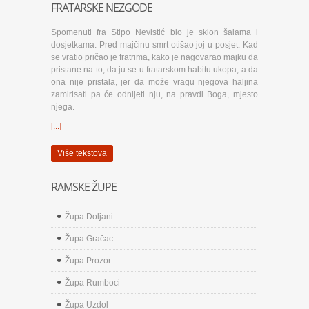
FRATARSKE NEZGODE
Spomenuti fra Stipo Nevistić bio je sklon šalama i
dosjetkama. Pred majčinu smrt otišao joj u posjet. Kad
se vratio pričao je fratrima, kako je nagovarao majku da
pristane na to, da ju se u fratarskom habitu ukopa, a da
ona nije pristala, jer da može vragu njegova haljina
zamirisati pa će odnijeti nju, na pravdi Boga, mjesto
njega.
[...]
Više tekstova
RAMSKE ŽUPE
Župa Doljani
Župa Gračac
Župa Prozor
Župa Rumboci
Župa Uzdol