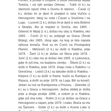
Pomen, a poslije u Doljane, u doba četovanja Mijata
Tomića, i od njih postao Orlovac. - Tutiši (4 k.) su
starinom ispod Vrbe u Duvnu ili starinci. - Ćavar (1
k.), došao im je djed ili pradjed iz sela Vučića u
Hercegovini. Istog su roda i Ćavari u Sovićima i na
Lugu. - Lucević (1 k.), došao im je djed iz sela Bistrice
u Skoplju. Bio je majstor iz Sovića, oko 1865. -
Grbenić ili Mijalj (1 k.), došao mu otac iz Rakitna, oko
1865. - Ćorići (3 k.) su pobjegli sa Graca (Široki
Brijeg), oko 1865, zbog age, na kog je bila napala
njihova krmača. Rod su im Ćorići na Proslapskoj
Planini. - Milićevići (2 k.) su došli iz Rakitna, prije
1878. - Žarić (1 k.) je došao od Stoca prije 1878. -
Jurić (1 k.) otac mu je došao oko 1905. iz Ljubunaca,
gdje ih još ima, na kupljenu zemlju. - Šitumi (2 k.) su
došli iz Rakitna, prije 1878. Imaju roda u Rakitnu i u
Grevićima. - Lebići (3 k.) su također došli iz Rakitna. -
Klepice (7 k.) su došli iz Rame. Inače su Ramljaci iz
Ripaca, a došli su prije 1878. sa Luga. Bili su kovači.
Jedan su rod sa Ramljacima u Prozoru. - Zelenike (2
k.) su s Graca u Hercegovini. Jedna obitelj je došla
prije a druga poslije 1898., a rodom je iz Rakitna,
gdje još ima roda. - Rotim (1 k.) je došao sa Graca u
Hercegovini u najam, prije 1878. i ostao. Braća su mu
na Šarovini. - Solde (2 k.) su došli u Kosne Luke iz