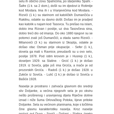
selu ih obično zovu Spahićima, po starjeniku Spahi. -
Šafre (1 k. sa 2 dom.), došli su im djedovi iz Rotimlje
kod Mostara. Ima ih i u Vranjevićima kod Mostara. -
Rizvići (1 k.) su starinom od katoličkih Dumančića u
Rakitnu, odakle su davno došli. Došao im je pradjed
kao katolik u najam kod Tasovca. Tu prešao na islam,
dobio ima Rizvan i poslije, uz dva Tasovčeva sina,
dobio treći dio od imanja. Do oko 1880 njegovi su se
potomci zvali još Dumančići, a otada samo Rizvići. -
Milanovići (3 k.) su starinom iz Skoplja, odakle je
došao otac Osman prije okupacije. - Sefer (1 k.),
dovela ga mati s Ravnice, preudavši su u ovo selo,
poslije 1878. Pod istim krovom je i Husrep (1 k.),
doseljen 1929. sa Slatine. - Grcić (1 k.) je došao
1919. iz Sovića, gdje još ima Grcića, a inače je od
prozorskih Grcića. - Radoš (1 k.) je došao 1928. u
Zukiće iz Sovića. - Lulić (1 k.) je došao iz Sovića u
Bašiće 1928.
Naselje je prostrano i zahvaća glavnom dio srednji
sliv Doljanke, a većina njegovih sela je po okviru
nešto proširenog i uravnjenog dijela Riječne doline
iznad i niže šuma Orlovačkog Potoka, lijeve pritoke
Doljanke. Sela su većinom planinama, koje s točilima
čine glavnu karakteristiku naselja. Kroz naselje
prolazi put Duvo - Sovići - Doljani - Slatina (preko