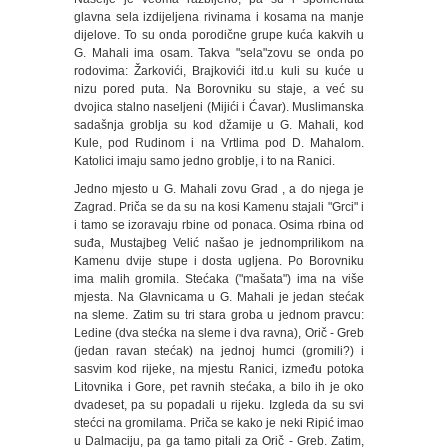
glavna sela izdijeljena rivinama i kosama na manje
dijelove. To su onda porodične grupe kuća kakvih u
G. Mahali ima osam. Takva "sela"zovu se onda po
rodovima: Žarkovići, Brajkovići itd.u kuli su kuće u
nizu pored puta. Na Borovniku su staje, a već su
dvojica stalno naseljeni (Mijići i Ćavar). Muslimanska
sadašnja groblja su kod džamije u G. Mahali, kod
Kule, pod Rudinom i na Vrtlima pod D. Mahalom.
Katolici imaju samo jedno groblje, i to na Ranici.
Jedno mjesto u G. Mahali zovu Grad , a do njega je
Zagrad. Priča se da su na kosi Kamenu stajali "Grci" i
i tamo se izoravaju rbine od ponaca. Osima rbina od
suđa, Mustajbeg Velić našao je jednomprilikom na
Kamenu dvije stupe i dosta ugljena. Po Borovniku
ima malih gromila. Stećaka ("mašata") ima na više
mjesta. Na Glavnicama u G. Mahali je jedan stećak
na sleme. Zatim su tri stara groba u jednom pravcu:
Ledine (dva stećka na sleme i dva ravna), Orič - Greb
(jedan ravan stećak) na jednoj humci (gromili?) i
sasvim kod rijeke, na mjestu Ranici, između potoka
Litovnika i Gore, pet ravnih stećaka, a bilo ih je oko
dvadeset, pa su popadali u rijeku. Izgleda da su svi
stećci na gromilama. Priča se kako je neki Ripić imao
u Dalmaciju, pa ga tamo pitali za Orič - Greb. Zatim,