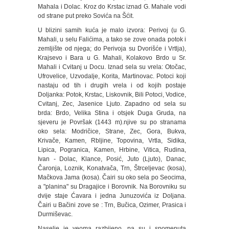
Mahala i Dolac. Kroz do Krstac iznad G. Mahale vodi
od strane put preko Sovića na Šćit.
U blizini samih kuća je malo izvora: Perivoj (u G.
Mahali, u selu Falićima, a tako se zove onada potok i
zemljište od njega; do Perivoja su Dvorišće i Vrtlja),
Krajsevo i Bara u G. Mahali, Kolakovo Brdo u Sr.
Mahali i Cvitanj u Docu. Iznad sela su vrela: Otočac,
Ufrovelice, Uzvodalje, Korita, Martinovac. Potoci koji
nastaju od tih i drugih vrela i od kojih postaje
Doljanka: Potok, Krstac, Liskovnik, Bili Potoci, Vodice,
Cvitanj, Zec, Jasenice Ljuto. Zapadno od sela su
brda: Brdo, Velika Stina i otsjek Duga Gruda, na
sjeveru je Površak (1443 m).njive su po stranama
oko sela: Modričice, Strane, Zec, Gora, Bukva,
Krivače, Kamen, Rbljine, Topovina, Vrtla, Sidika,
Lipica, Pogranica, Kamen, Hrbine, Vitica, Rudina,
Ivan - Dolac, Klance, Posić, Juto (Ljuto), Danac,
Čaronja, Loznik, Konatvača, Trn, Štrceljevac (kosa),
Mačkova Jama (kosa). Čairi su oko sela po Seocima,
a "planina" su Dragajice i Borovnik. Na Borovniku su
dvije staje Ćavara i jedna Junuzovića iz Doljana.
Čairi u Bačini zove se : Trn, Bučica, Ozimer, Prasica i
Durmiševac.
Naselje je veoma razbijeno, pa su i spomenuta