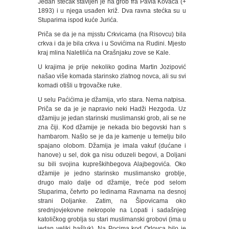
Jedan stećak stavljen je na grob fra Pavla Kovača (+
1893) i u njega usađen križ. Dva ravna stećka su u
Stuparima ispod kuće Jurića.
Priča se da je na mjsstu Crkvicama (na Risovcu) bila
crkva i da je bila crkva i u Sovićima na Rudini. Mjesto
kraj mlina Naletilića na Orašnjaku zove se Kale.
U krajima je prije nekoliko godina Martin Jozipović
našao više komada starinsko zlatnog novca, ali su svi
komadi otišli u trgovačke ruke.
U selu Paćićima je džamija, vrlo stara. Nema natpisa.
Priča se da je je napravio neki Hadži Hezgoda. Uz
džamiju je jedan starinski muslimanski grob, ali se ne
zna čiji. Kod džamije je nekada bio begovski han s
hambarom. Našlo se je da je kamenje u temelju bilo
spajano olobom. Džamija je imala vakuf (dućane i
hanove) u sel, dok ga nisu oduzeli begovi, a Doljani
su bili svojina kupreškihbegova Alajbegovića. Oko
džamije je jedno starinsko muslimansko groblje,
drugo malo dalje od džamije, treće pod selom
Stuparima, četvrto po ledinama Ravnama na desnoj
strani Doljanke. Zatim, na Šipovicama oko
srednjovjekovne nekropole na Lopati i sadašnjeg
katoličkog groblja su stari muslimanski grobovi (ima u
jedan veliki bašluk). Na Pocima kod Orlovca bilo je