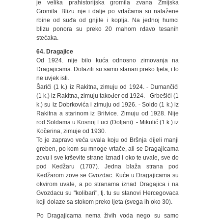
je velika prahistorijska gromila zvana Zmijska
Gromila. Blizu nje i dalje po vrtačama su nalažene
rbine od suđa od gnjile i koplja. Na jednoj humci
blizu ponora su preko 20 mahom rđavo tesanih
stećaka.
64. Dragajice
Od 1924. nije bilo kuća odnosno zimovanja na
Dragajicama. Dolazili su samo stanari preko ljeta, i to
ne uvjek isti.
Šarići (1 k.) iz Rakitna, zimuju od 1924. - Dumančići
(1 k.) iz Rakitna, zimuju također od 1924. - Grbešići (1
k.) su iz Dobrkovića i zimuju od 1926. - Soldo (1 k.) iz
Rakitna a starinom iz Britvice. Zimuju od 1928. Nije
rod Soldama u Kosnoj Luci (Doljani). - Mikulić (1 k.) iz
Kočerina, zimuje od 1930.
To je zapravo veća uvala koju od Bršnja dijeli manji
greben, po kom su mnoge vrtače, ali se Dragajicama
zovu i sve krševite strane iznad i oko te uvale, sve do
pod Kedžaru (1707). Jedna blaža strana pod
Kedžarom zove se Gvozdac. Kuće u Dragajicama su
okvirom uvale, a po stranama iznad Dragajica i na
Gvozdacu su "kolibari", tj. tu su stanovi Hercegovaca
koji dolaze sa stokom preko ljeta (svega ih oko 30).
Po Dragajicama nema živih voda nego su samo