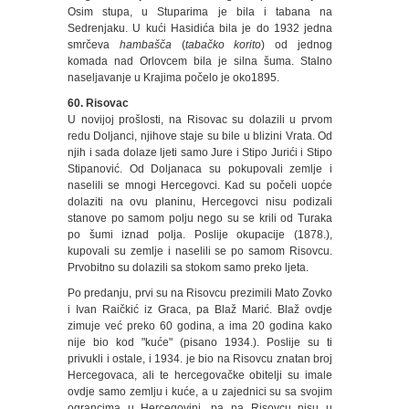
Osim stupa, u Stuparima je bila i tabana na
Sedrenjaku. U kući Hasidića bila je do 1932 jedna
smrčeva
hambašča
(
tabačko korito
) od jednog
komada nad Orlovcem bila je silna šuma. Stalno
naseljavanje u Krajima počelo je oko1895.
60. Risovac
U novijoj prošlosti, na Risovac su dolazili u prvom
redu Doljanci, njihove staje su bile u blizini Vrata. Od
njih i sada dolaze ljeti samo Jure i Stipo Jurići i Stipo
Stipanović. Od Doljanaca su pokupovali zemlje i
naselili se mnogi Hercegovci. Kad su počeli uopće
dolaziti na ovu planinu, Hercegovci nisu podizali
stanove po samom polju nego su se krili od Turaka
po šumi iznad polja. Poslije okupacije (1878.),
kupovali su zemlje i naselili se po samom Risovcu.
Prvobitno su dolazili sa stokom samo preko ljeta.
Po predanju, prvi su na Risovcu prezimili Mato Zovko
i Ivan Raičkić iz Graca, pa Blaž Marić. Blaž ovdje
zimuje već preko 60 godina, a ima 20 godina kako
nije bio kod "kuće" (pisano 1934.). Poslije su ti
privukli i ostale, i 1934. je bio na Risovcu znatan broj
Hercegovaca, ali te hercegovačke obitelji su imale
ovdje samo zemlju i kuće, a u zajednici su sa svojim
ograncima u Hercegovini, pa na Risovcu nisu u