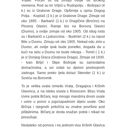
Vrljike. Počeli su da zimuju ovdje od turskog
vremena. Rod su im Vrljići u Rudopolju. - Bošnjaci (4
k.) su iz Grabove Drage. Opširnije u opisu Dugog
Polja. - Kopilaš (1 k.) je iz Grabove Drage. Zimuje od
oko 1895. - Barbarić (1 k.) iz Dragičine (Broćno) na
Plosnoj Glavici. Ranije bio na Borovoj Glavici
(Duvno), a ovdje zimuje od oko 1905. Od istog roda
su i Barbarići u Ljubuncima. - Budimiri (2 k.) su ispod
Bile u Duvnu. Zimuju od oko 1905. Nekad odu zimi u
Duvno, ali ovdje ipak bude ponetko, događa da u
kući na selu u Duvnu ne bude nikoga. - Tomić ( 1 k.)
je iz Donjeg Graca (Grabova Draga). Zimuje od 1930.
- Ivan Brljić i Stipe Bošnjak su samostalna
domaćinstva, a svi ostali su djelovi predvojenih
zadruga. Samo preko ljeta dolazi Skender (1 k.) iz
Sovića na Borovnik.
To je velika uvala između Vrata, Dragajica i Kršnih
Glavnica, a na istoku srasla s Risovcem. Blizu Vrata
izvire potok Brčanj, koji mnogo mandrira dnom uvale
i uvire u ponor u jugozapadnom dijelu uvale. Oko
Brčnja i njegovih pritočića su znatne površine pod
pištalinima. Brčanj je dosta snažan potok i nikad ne
presušuje.
Nedaleko od ponora i na jednom visu Kršnih Glavica