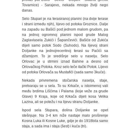
Tovarnice) - Sarajevo, nekada mnogo življi nego
danas.
Selo Stupari je na terasiranoj planini (na dvije terase
i strani između njih), lijevo od potoka Groznice. Dalje
na zapadu su Bašići pod jednom malom grudom, pa
na jednoj ogromnoj planini ispod grude Malog
Zaglavlasela Zukići i Šapančevići. Bašiće od Zukića
dijeli samo potok Sodo (Suhodo). Na lijevoj strani
Doljanke na jednojrecentnoj terasi su Paćići sa
džamijom. To je središnje selo u naselju. Selo
Orlovac je u strmini iznad Bahine a desno od
Orlovačkog Potoka. Kroz selo teče itački Potok. Lijevo
od potoka Orlovača su Mustafići (sada samo 3kuće).
Nekada privremena stočarska naselja, staje,
pretvaraju se u sela. To su Krkače, u istoimenoj vali
među brdima Lišćima i Palama (koje veže za grude
Glave) 9 Kraja, koje od Krkača dijeli kosa Velika
Lazina, ali se potežu i na lijevu stranu Doljanke.
Ispod sela Stupara, dolina Doljanke se opet
stešnjuje. Na 3-4 km niže nastaje malo proširenje
Kosna Luka ili Kosne Luke, gdje je do 1918bila samo
staja, a sada ima i staja (šest) i kuća (tri).