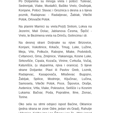
Po Doljanima su mnoga vrela i potoci: Tulevac,
Sedrenjak, Vlake, Mustafići, Bašiko Vrelo, Orašnjak,
Konjane, Potoci: Slavac i Groznica s desna a s lijeva
poznik, Radajevac - Radaljevac, Žablak, Vitečki
Potok, Orlovački Potok.
Na planini Marnici su vrela:Po(d) Snilom, Lokva na
Jezerini, Mali Dolac, Jablanova Česma, Šipčić -
Vrelo, te Bezimena vrela na Drinču, Golincima i dr.
Na desnoj strani Doljnake su njive: Brizovice,
Konjani, Vukotinice, Krkače, Tmug, Luke, Lužine,
Meja, Vrto, Potkuće, Rabojne, Mlake, Podvidoši,
Cvitanovci, Grna, Zmijinice, Vlakanoga, Kosne Luke,
Sirkovišće, Cipala, Kozača, Vinine, Cvrkuša, Vučaj,
Katunišće, (u stuparima, njiva i oranica). S lijeve
strane Doljanke: Plavi ili Pavlov Greb, Loznik,
Radajevac, Kasapovača, Milaševac Bugojno,
Žabljak, Spilice, Modrinje, Ključinac, Lučina,
Samosela, Vitečki Potok, Poce, Šipovice, Orašje,
Avdenice, Vrtla, Vlake, Pokravice, Selišće i u Kosnim
Lukama: Bačvar, Poda, Popratine, Iline, Zionac,
Torine.
Oko sela su strmi odsjeci ispod Baćine, Oklanice
(jedna strana se zove Odre, jedan vis Grad), Rahulje