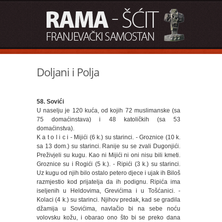
Doljani i Polja
58. Sovići
U naselju je 120 kuća, od kojih 72 muslimanske (sa
75 domaćinstava) i 48 katoličkih (sa 53
domaćinstva).
K a t o l i c i - Mijići (6 k.) su starinci. - Groznice (10 k.
sa 13 dom.) su starinci. Ranije su se zvali Dugonjići.
Preživjeli su kugu. Kao ni Mijići ni oni nisu bili kmeti.
Groznice su i Rogići (5 k.). - Ripići (3 k.) su starinci.
Uz kugu od njih bilo ostalo petero djece i ujak ih Biloš
razmjestio kod prijatelja da ih podignu. Ripića ima
iseljenih u Heldovima, Grevićima i u Tošćanici. -
Kolaci (4 k.) su starinci. Njihov predak, kad se gradila
džamija u Sovićima, navlačio bi na sebe noću
volovsku kožu, i obarao ono što bi se preko dana