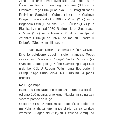
zimuju od prije Prvog svjetskog rata. Rod su im
Ćavari na Risovcu i na Lugu. - Rotimi (3 k.) su iz
Grabove Drage i zimuju od oko 1905. Istog su roda i
Rotimi na Šarovini. - Ćubela (1 k.) je iz Grabove
Drage i zimuje od oko 1905. - Vrljići (2 k.) su iz
Bogodola i zimuju od oko 1895. - Šušac (1 k.) je iz
Blatnice i zimuje od 1930. Starinom je od Studenaca.
- Zadre (1 k.) su iz Mamića. Kupili su zemlju od
Zelenika i zimuju od 1924. Isti rod su i Zadre u
Dobroši. (Djedovi im bili braća).
To je mala uvala između Badovca i Kršnih Glavica.
Dno je pokriveno debelim slojem nanosa. Poput
valova su Razvale i "draga" Veliki Zamršto (sa
Čvrsnice u Rudopolje). Kršne Glavice izgledaju kao
niski komčići. U Rudom Polju nema žive vode ni
čatrnja nego samo lokve. Na Badnjima je jedna
gromila.
62. Dugo Polje
Ranije su i na Dugo Polje dolazilo samo na ljetište,
od prije 150 godina, prije kuge. Na planini su nalazili
stočare pomrle od kuge.
Čuljci (3 k.) su iz Klobuka kod Ljubuškog. Počeo je
na Poljima da zimuje njihov djed, još za turskog
vremena. - Lagarušići (2 k.) su iz Izbičina. Zimuju od