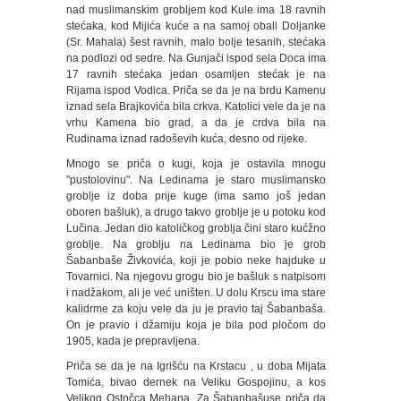
nad muslimanskim grobljem kod Kule ima 18 ravnih
stećaka, kod Mijića kuće a na samoj obali Doljanke
(Sr. Mahala) šest ravnih, malo bolje tesanih, stećaka
na podlozi od sedre. Na Gunjači ispod sela Doca ima
17 ravnih stećaka jedan osamljen stećak je na
Rijama ispod Vodica. Priča se da je na brdu Kamenu
iznad sela Brajkovića bila crkva. Katolici vele da je na
vrhu Kamena bio grad, a da je crdva bila na
Rudinama iznad radoševih kuća, desno od rijeke.
Mnogo se priča o kugi, koja je ostavila mnogu
"pustolovinu". Na Ledinama je staro muslimansko
groblje iz doba prije kuge (ima samo još jedan
oboren bašluk), a drugo takvo groblje je u potoku kod
Lučina. Jedan dio katoličkog groblja čini staro kućžno
groblje. Na groblju na Ledinama bio je grob
Šabanbaše Živkovića, koji je pobio neke hajduke u
Tovarnici. Na njegovu grogu bio je bašluk s natpisom
i nadžakom, ali je već uništen. U dolu Krscu ima stare
kalidrme za koju vele da ju je pravio taj Šabanbaša.
On je pravio i džamiju koja je bila pod pločom do
1905, kada je prepravljena.
Priča se da je na Igrišću na Krstacu , u doba Mijata
Tomića, bivao dernek na Veliku Gospojinu, a kos
Velikog Ostočca Mehana. Za Šabanbašuse priča da