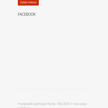
Ostali linkovi
FACEBOOK
Franjevački samostan Rama - Šćit 2026 © Sva prava