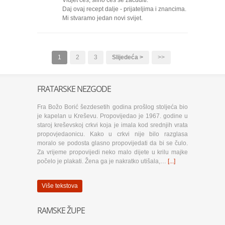
Vidjet ćeš, silno ćeš se začuditi.
Daj ovaj recept dalje - prijateljima i znancima.
Mi stvaramo jedan novi svijet.
1
2
3
Slijedeća >
>>
FRATARSKE NEZGODE
Fra Božo Borić šezdesetih godina prošlog stoljeća bio
je kapelan u Kreševu. Propovijedao je 1967. godine u
staroj kreševskoj crkvi koja je imala kod srednjih vrata
propovjedaonicu. Kako u crkvi nije bilo razglasa
moralo se podosta glasno propovijedati da bi se čulo.
Za vrijeme propovijedi neko malo dijete u krilu majke
počelo je plakati. Žena ga je nakratko utišala,…
[...]
Više tekstova
RAMSKE ŽUPE