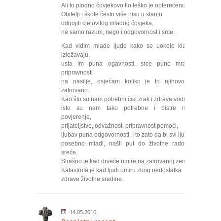
Ali to plodno čovjekovo tlo teško je opterećeno.
Obitelji i škole često više nisu u stanju
odgojiti cjelovitog mladog čovjeka,
ne samo razum, nego i odgovornost i srce.
Kad vidim mlade ljude kako se uokolo klate i
izležavaju,
usta im puna ogavnosti, srce puno mračne
pripravnosti
na nasilje, osjećam koliko je to njihovo tlo
zatrovano.
Kao što su nam potrebni čist zrak i zdrava voda,
isto su nam tako potrebne i bistre misli:
povjerenje,
prijateljstvo, odvažnost, pripravnost pomoći,
ljubav puna odgovornosti. I to zato da bi svi ljudi,
posebno mladi, našli put do životne radosti i
sreće.
Strašno je kad drveće umire na zatrovanoj zemlji.
Katastrofa je kad ljudi umiru zbog nedostatka
zdrave životne sredine.
14.05.2016