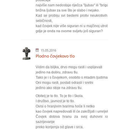
pobačaja
najviše nam nedostaje riječca "ljubav" ili "briga":
brižna ljubav za sve što je slabo i nejako.
Kad se probiju svi bedemi protiv neukrotivih sila
sebičnosti,
kad čovjek nije više siguran ni u majčinoj utrobi,
gdje je onda na ovome svijetu još siguran?
15.05.2016
Plodno čovjekovo tlo
Vidim da biljka, drvo mogu rasti i uspijevati
jedino na dobru, zdravu tlu.
Tako je i s čovjekom, osobito s mladim ljudima.
Oni mogu rasti, postati odrasli i sretni
jedino ako stoje na zdravu tlu.
Obitelj je to tlo. To je tlo i škola.
I društvo, javnost je to tlo.
Ovisi o hranjivim tvarima hoće li netko
kao čovjek napredovati ili će zakržljati i umrijeti.
Čovjek dobiva hranu za svoj duhovni rast i
sazrijevanje
preko korijenja od glave i srca.