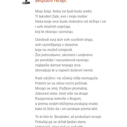
Besplatni recept
Moja želja: Neka svi ljudi budu sretni.
Ti također! Zato, evo i moje molbe:
Neka tvoje srce bude slobodno od mržnje i zavisti
i svih mračnih osjećaja
koji te obaraju i ponizuju.
Oslobodi svoj duh svih suvišnih briga,
svih razmišljanja o stvarima
koje ne možeš izmijeniti.
Živi jednostavno, skromno i umjereno
jer preobilje i razuzdanost razaraju
najljepše darove tvojega srca
strovaljuju te u najveći duševni nered.
Radi zdušno i ne očekuj ništa nemoguće.
Pobrini se za zdrav noćni počinak.
Mnogo se smij. Pažljivo promatraj.
Zaboravi sebe, misli više na druge.
Razgovaraj redovito s Bogom,
a prema svojim bližnjima postupaj onako
kako bi želio da i oni postupe prema tebi.
To bi bilo to. Besplatni, ali prokušani recept.
Pokušaj ga se držati tjedan dana.