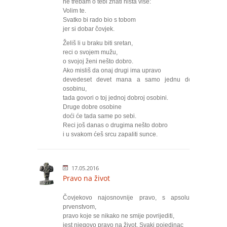
ne trebam o tebi znati ništa više:
Volim te.
Svatko bi rado bio s tobom
jer si dobar čovjek.
Želiš li u braku biti sretan,
reci o svojem mužu,
o svojoj ženi nešto dobro.
Ako misliš da onaj drugi ima upravo
devedeset devet mana a samo jednu dobru
osobinu,
tada govori o toj jednoj dobroj osobini.
Druge dobre osobine
doći će tada same po sebi.
Reci još danas o drugima nešto dobro
i u svakom ćeš srcu zapaliti sunce.
17.05.2016
Pravo na život
Čovjekovo najosnovnije pravo, s apsolutnim
prvenstvom,
pravo koje se nikako ne smije povrijediti,
jest njegovo pravo na život. Svaki pojedinac