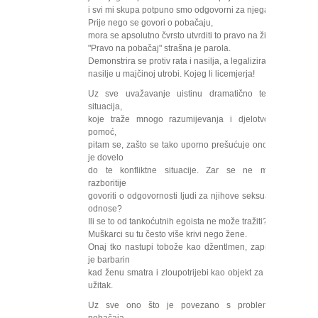
i svi mi skupa potpuno smo odgovorni za njega.
Prije nego se govori o pobačaju,
mora se apsolutno čvrsto utvrditi to pravo na život.
"Pravo na pobačaj" strašna je parola.
Demonstrira se protiv rata i nasilja, a legalizira se
nasilje u majčinoj utrobi. Kojeg li licemjerja!
Uz sve uvažavanje uistinu dramatično teških
situacija,
koje traže mnogo razumijevanja i djelotvornu
pomoć,
pitam se, zašto se tako uporno prešućuje ono što
je dovelo
do te konfliktne situacije. Zar se ne može
razboritije
govoriti o odgovornosti ljudi za njihove seksualne
odnose?
Ili se to od tankoćutnih egoista ne može tražiti?
Muškarci su tu često više krivi nego žene.
Onaj tko nastupi tobože kao džentlmen, zapravo
je barbarin
kad ženu smatra i zloupotrijebi kao objekt za svoj
užitak.
Uz sve ono što je povezano s problemom