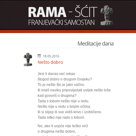
Meditacije dana
18.05.2016
Nešto dobro
Jesi li danas već rekao
štogod dobro o drugom čovjeku?
To je nešto što je jako važno.
Ili imaš naviku pripovijedati uvijek nešto loše
kad govoriš o drugima?
Tada s tobom nešto nije u redu.
Nešto nije u redu s tvojim očima.
Ili si slijep ili sve vidiš krivo i izobličeno.
Tada nitko nije rado s tobom.
No, ako ti uopće nije teško reći
o drugima nešto dobro,