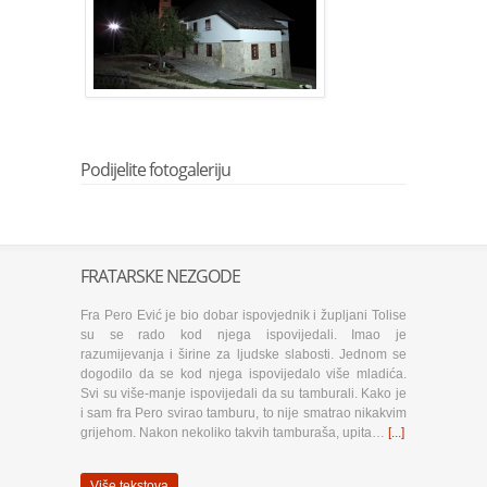
Podijelite fotogaleriju
FRATARSKE NEZGODE
Fra Pero Ević je bio dobar ispovjednik i župljani Tolise
su se rado kod njega ispovijedali. Imao je
razumijevanja i širine za ljudske slabosti. Jednom se
dogodilo da se kod njega ispovijedalo više mladića.
Svi su više-manje ispovijedali da su tamburali. Kako je
i sam fra Pero svirao tamburu, to nije smatrao nikakvim
grijehom. Nakon nekoliko takvih tamburaša, upita…
[...]
Više tekstova