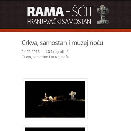
Crkva, samostan i muzej noću
24.02.2013 |
13
fotografija/e
Crkva, samostan i muzej noću