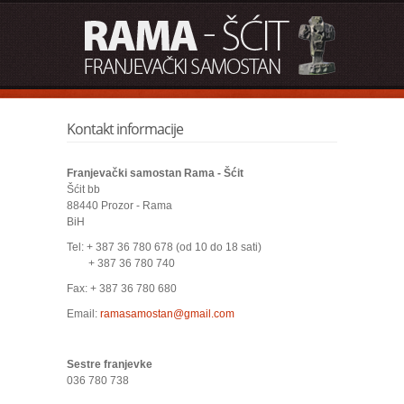
Kontakt informacije
Franjevački samostan Rama - Šćit
Šćit bb
88440 Prozor - Rama
BiH
Tel: + 387 36 780 678 (od 10 do 18 sati)
+ 387 36 780 740
Fax: + 387 36 780 680
Email:
ramasamostan@gmail.com
Sestre franjevke
036 780 738