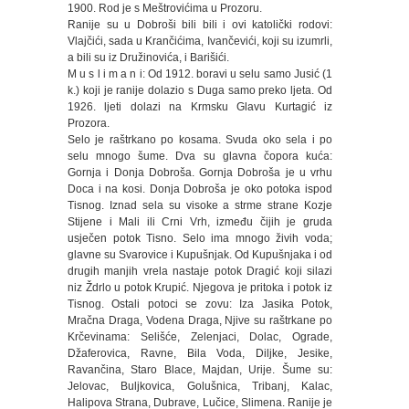
1900. Rod je s Meštrovićima u Prozoru.
Ranije su u Dobroši bili bili i ovi katolički rodovi:
Vlajčići, sada u Krančićima, Ivančevići, koji su izumrli,
a bili su iz Družinovića, i Barišići.
M u s l i m a n i: Od 1912. boravi u selu samo Jusić (1
k.) koji je ranije dolazio s Duga samo preko ljeta. Od
1926. ljeti dolazi na Krmsku Glavu Kurtagić iz
Prozora.
Selo je raštrkano po kosama. Svuda oko sela i po
selu mnogo šume. Dva su glavna čopora kuća:
Gornja i Donja Dobroša. Gornja Dobroša je u vrhu
Doca i na kosi. Donja Dobroša je oko potoka ispod
Tisnog. Iznad sela su visoke a strme strane Kozje
Stijene i Mali ili Crni Vrh, između čijih je gruda
usječen potok Tisno. Selo ima mnogo živih voda;
glavne su Svarovice i Kupušnjak. Od Kupušnjaka i od
drugih manjih vrela nastaje potok Dragić koji silazi
niz Ždrlo u potok Krupić. Njegova je pritoka i potok iz
Tisnog. Ostali potoci se zovu: Iza Jasika Potok,
Mračna Draga, Vodena Draga, Njive su raštrkane po
Krčevinama: Selišće, Zelenjaci, Dolac, Ograde,
Džaferovica, Ravne, Bila Voda, Diljke, Jesike,
Ravančina, Staro Blace, Majdan, Urije. Šume su:
Jelovac, Buljkovica, Golušnica, Tribanj, Kalac,
Halipova Strana, Dubrave, Lučice, Slimena. Ranije je