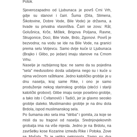
Potok.
Sjeverozapadno od Ljubunaca je površ Crni Vrh,
gdje su stanovi i čairi. Šuma (Dila, Slimena,
Šikotovine, Dobre Vode, Bile Vode) je državna, a
livade su privatna vlasništva. Čairi se zovu: Rât,
Golušnica, Krče, Mištek, Brigova Poljana, Ravne,
Strugonice, Doci, Bile Vode, Brdo, Zgonovi. Površ je
bezvodna; na vodu se ide na Bile Vode, na granici
prema selu Voljevcu. Samo dvije kuće iz Ljubunaca
(Brajko i Glibo, po jedan) imaju stanove na Crnom
Vrhu.
Naselje je razbijenog tipa: ne samo da su pojedina
"sela" međusobno dosta udaljena nego su i kuće u
njima većinom raštrkane. Jedno katoličko groblje je u
dnu naselja, kraj same Rike, i ono je samo
produženje nekog starinskog groblja (stećci i stariji
katolički grobovi). Glibe imaju svoje posebno groblje,
a tako isto i Cvitanovići i Tadići, jer je glavno seosko
groblje daleko. Muslimansko groblje je na dnu dola
Brdola, ispod muslimanskog sela.
Po šumama oko sela ima "striba" i gomila, za koje se
misli da su tragovi od naselja. Srednjovjekovnih
grobalja ima na više mjesta. Jedno je na Brdolu, na
završetku kose Kozarine između Rike i Potoka. Zove
se Mašata. To je velika nekropola. Samo su dva