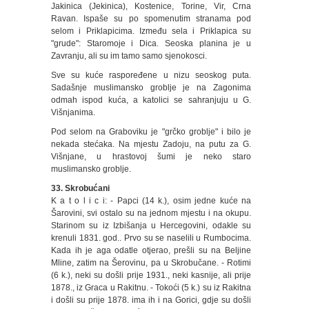
Jakinica (Jekinica), Kostenice, Torine, Vir, Crna
Ravan. Ispaše su po spomenutim stranama pod
selom i Priklapicima. Između sela i Priklapica su
"grude": Staromoje i Dica. Seoska planina je u
Zavranju, ali su im tamo samo sjenokosci.
Sve su kuće raspoređene u nizu seoskog puta.
Sadašnje muslimansko groblje je na Zagonima
odmah ispod kuća, a katolici se sahranjuju u G.
Višnjanima.
Pod selom na Graboviku je "grčko groblje" i bilo je
nekada stećaka. Na mjestu Zadoju, na putu za G.
Višnjane, u hrastovoj šumi je neko staro
muslimansko groblje.
33. Skrobućani
K a t o l i c i: - Papci (14 k.), osim jedne kuće na
Šarovini, svi ostalo su na jednom mjestu i na okupu.
Starinom su iz Izbišanja u Hercegovini, odakle su
krenuli 1831. god.. Prvo su se naselili u Rumbocima.
Kada ih je aga odatle otjerao, prešli su na Beljine
Mline, zatim na Šerovinu, pa u Skrobučane. - Rotimi
(6 k.), neki su došli prije 1931., neki kasnije, ali prije
1878., iz Graca u Rakitnu. - Tokoći (5 k.) su iz Rakitna
i došli su prije 1878. ima ih i na Gorici, gdje su došli