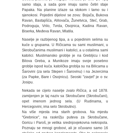
samo staja, a sada gore imaju samo četiri staje
Papaka. Na planine izlaze sa stokom i tamo su i
sjenokosi. Pojedini dijelovi se zovu: Bojača, Bukova
Ravan, Bastajišća, Alilovača, Žunetvica, Steć, Grab,
Podroguja, Vrilo, Tvrda, Osojnica, Kadina Ravan,
Biserka, Međeva Ravan, Mlatila.
Naselje je razbijenog tipa, a u pojedinim selima su
kuće u grupama. U Ričicama su sami muslimani, u
Skrobučanima muslimani i katolici, a u ostalima sami
katolici. Muslimansko groblje je na Grebljicu i kod
Bilova Greba, a Munikoze imaju svoje posebno
groblje ispod kuća. katolička groblja su na Bilicama u
Šarovini (za sela Stepen i Šarovinu) i na Jezercima
(za Papke, Bare i Osojnicu). Seoski "zavjet" je o sv.
Josipu.
Nekada se cijelo naselje zvalo
Ričica
, a od 1878.
zamijenjen je taj naziv sa Skrobučane (Skrobučani),
opet imenom jednog sela. (U Rudinama, u
Hercegovini, ima selo Skrobutno).
Na više mjesta ima starih grobova. Na mjestu
"Grebnice", na raskrižju puteva za Skrobučane,
Goricu i Paroš, je velika srednjovjekovna nekropola.
Poznaju se mnogi grobovi, ali je očuvano samo 16