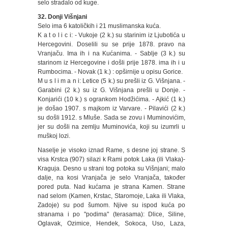
selo stradalo od kuge.
32. Donji Višnjani
Selo ima 6 katoličkih i 21 muslimanska kuća.
K a t o l i c i: - Vukoje (2 k.) su starinim iz Ljubotića u
Hercegovini. Doselili su se prije 1878. pravo na
Vranjaču. Ima ih i na Kućanima. - Sablje (3 k.) su
starinom iz Hercegovine i došli prije 1878. ima ih i u
Rumbocima. - Novak (1 k.) : opširnije u opisu Gorice.
M u s l i m a n i: Letice (5 k.) su prešli iz G. Višnjana. -
Garabini (2 k.) su iz G. Višnjana prešli u Donje. -
Konjarići (10 k.) s ogrankom Hodžićima. - Ajkić (1 k.)
je došao 1907. s majkom iz Varvare. - Pilavići (2 k.)
su došli 1912. s Mluše. Sada se zovu i Muminovićim,
jer su došli na zemlju Muminovića, koji su izumrli u
muškoj lozi.
Naselje je visoko iznad Rame, s desne joj strane. S
visa Krstca (907) silazi k Rami potok Laka (ili Vlaka)-
Kraguja. Desno u strani tog potoka su Višnjani; malo
dalje, na kosi Vranjača je selo Vranjača, također
pored puta. Nad kućama je strana Kamen. Strane
nad selom (Kamen, Krstac, Staromoje, Laka ili Vlaka,
Zadoje) su pod šumom. Njive su ispod kuća po
stranama i po "podima" (terasama): Dlice, Siline,
Oglavak, Ozimice, Hendek, Sokoca, Uso, Laza,