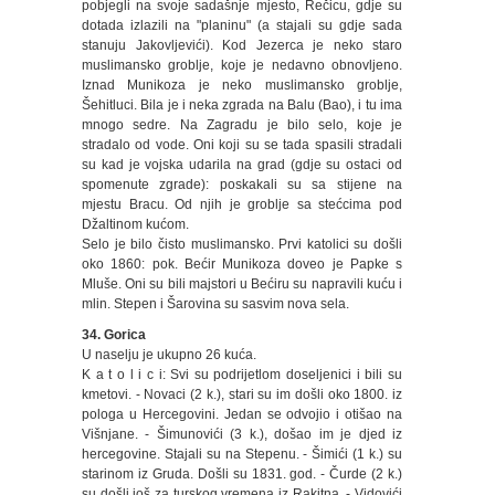
pobjegli na svoje sadašnje mjesto, Rečicu, gdje su
dotada izlazili na "planinu" (a stajali su gdje sada
stanuju Jakovljevići). Kod Jezerca je neko staro
muslimansko groblje, koje je nedavno obnovljeno.
Iznad Munikoza je neko muslimansko groblje,
Šehitluci. Bila je i neka zgrada na Balu (Bao), i tu ima
mnogo sedre. Na Zagradu je bilo selo, koje je
stradalo od vode. Oni koji su se tada spasili stradali
su kad je vojska udarila na grad (gdje su ostaci od
spomenute zgrade): poskakali su sa stijene na
mjestu Bracu. Od njih je groblje sa stećcima pod
Džaltinom kućom.
Selo je bilo čisto muslimansko. Prvi katolici su došli
oko 1860: pok. Bećir Munikoza doveo je Papke s
Mluše. Oni su bili majstori u Bećiru su napravili kuću i
mlin. Stepen i Šarovina su sasvim nova sela.
34. Gorica
U naselju je ukupno 26 kuća.
K a t o l i c i: Svi su podrijetlom doseljenici i bili su
kmetovi. - Novaci (2 k.), stari su im došli oko 1800. iz
pologa u Hercegovini. Jedan se odvojio i otišao na
Višnjane. - Šimunovići (3 k.), došao im je djed iz
hercegovine. Stajali su na Stepenu. - Šimići (1 k.) su
starinom iz Gruda. Došli su 1831. god. - Čurde (2 k.)
su došli još za turskog vremena iz Rakitna. - Vidovići