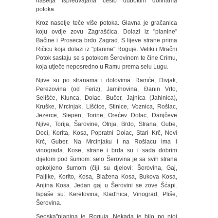
naselja ispredvajana često dubokim dolinama
potoka.
Kroz naselje teče više potoka. Glavna je gračanica
koju ovdje zovu Zagrašćica. Dolazi iz "planine"
Bačine i Proseca brdo Zagrad. S lijeve strane prima
Ričicu koja dolazi iz "planine" Roguje. Veliki i Mračni
Potok sastaju se s potokom Šerovinom te čine Crimu,
koja utječe neposredno u Ramu prema selu Lugu.
Njive su po stranama i dolovima: Ramće, Divjak,
Perezovina (od Feriz), Jamihovina, Đanin Vrto,
Selišće, Klunca, Dolac, Bučer, Jajnica (Jahinica),
Kruške, Mrcinjak, Lišćice, Stinice, Voznica, Rošlac,
Jezerce, Stepen, Torine, Orećev Dolac, Danjčeve
Njive, Torija, Šarovine, Otnja, Brdo, Strana, Gube,
Doci, Korita, Kosa, Popratni Dolac, Stari Krč, Novi
Krč, Guber. Na Mrcinjaku i na Rošlacu ima i
vinograda. Kose, strane i brda su i sada dobrim
dijelom pod šumom: selo Šerovina je sa svih strana
opkoljeno šumom (čiji su djelovi: Šerovina, Gaj,
Paljike, Korito, Kosa, Blažena Kosa, Bukova Kosa,
Anjina Kosa. Jedan gaj u Šerovini se zove Šćapi.
Ispaše su: Keretovina, Klad'nica, Vinograd, Pliše,
Šerovina.
Seoska"planina je Roguja. Nekada je bilo po njoj