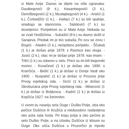
iz Male Azije. Danas se dijele na više ogranaka:
Dautbegovići (9 k.), Hasanbegovići (3 k.),
Dervišbegovići (2 k.), Mustajbegovići (4 k.). - Arslići (1
k.), Čorbadžići (1 k.), - Haltaci (7 k.) su bili spahije,
smatraju se starincima. - Sabitovići (7 k.) su
doseljenici. Porijeklom su iz Male Azije. Nekada su
se zvali Hodžićima. - Subašići (9 k.) su davno došli iz
Sarajeva. Predak im je bio subaša. Po ocu se zovu i
Đogići. - Aladini (3 k.), neispitano porijeklo. - Ščukulj
(1 k.) je došao prije 1878. s Ravnice kao sluga. -
Jusići (2 k.), otac im je došao prije 1878. kao imam. -
Trtići (1 k.) su odavno u selu. Preci su im bili begovski
momci. - Kovačević (1 k.) je došao oko 1890. s
Krančića. - Bešić (1 k.) je došao iz Donje Vasti oko
1900. - Nuspahić (1 k.) je došao iz Prozora prije
Prvog svjetskog rata. - Grcić (1 k.) je došao iz
Skrobućana prije Prvog svjetskog rata. - Milanović (1
k.) je došao iz Boljkovca. - Kadrić (1 k.) je došao iz
Kopčića 1927. na ženinstvo.
U ovom su naselju sela Duge i Duško Polje, oba oko
pečice Dušćice ili Kružića a međusobno rastavljena
oko pola sata hoda. Pri kraju polja a oko pećine je
selo Duško Polje, a na izlasku Dušćice iz klisure su
Duge. Oko ušća Dušćice u Prozorčici je mjesto