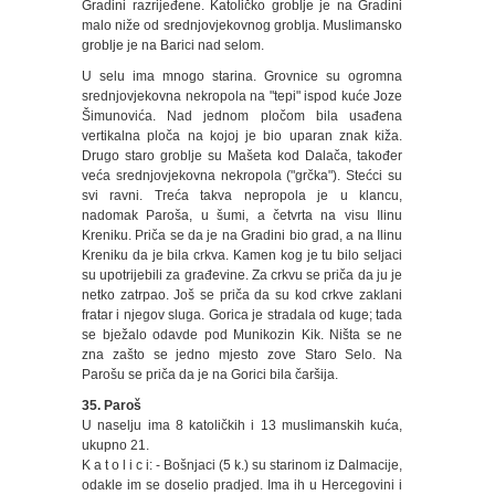
Gradini razrijeđene. Katoličko groblje je na Gradini
malo niže od srednjovjekovnog groblja. Muslimansko
groblje je na Barici nad selom.
U selu ima mnogo starina. Grovnice su ogromna
srednjovjekovna nekropola na "tepi" ispod kuće Joze
Šimunovića. Nad jednom pločom bila usađena
vertikalna ploča na kojoj je bio uparan znak kiža.
Drugo staro groblje su Mašeta kod Dalača, također
veća srednjovjekovna nekropola ("grčka"). Stećci su
svi ravni. Treća takva nepropola je u klancu,
nadomak Paroša, u šumi, a četvrta na visu Ilinu
Kreniku. Priča se da je na Gradini bio grad, a na Ilinu
Kreniku da je bila crkva. Kamen kog je tu bilo seljaci
su upotrijebili za građevine. Za crkvu se priča da ju je
netko zatrpao. Još se priča da su kod crkve zaklani
fratar i njegov sluga. Gorica je stradala od kuge; tada
se bježalo odavde pod Munikozin Kik. Ništa se ne
zna zašto se jedno mjesto zove Staro Selo. Na
Parošu se priča da je na Gorici bila čaršija.
35. Paroš
U naselju ima 8 katoličkih i 13 muslimanskih kuća,
ukupno 21.
K a t o l i c i: - Bošnjaci (5 k.) su starinom iz Dalmacije,
odakle im se doselio pradjed. Ima ih u Hercegovini i