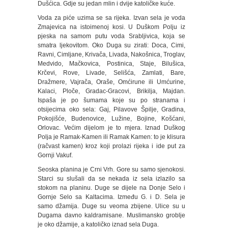
Dušćica. Gdje su jedan mlin i dvije katoličke kuće.
Voda za piće uzima se sa rijeka. Izvan sela je voda
Zmajevica na istoimenoj kosi. U Duškom Polju iz
pjeska na samom putu voda Srabljivica, koja se
smatra ljekovitom. Oko Duga su zirati: Doca, Cimi,
Ravni, Cimljane, Krivača, Livada, Nakošnica, Troglav,
Medvido, Mačkovica, Postinica, Staje, Bilušica,
Krčevi, Rove, Livade, Selišća, Zamlati, Bare,
Dražmere, Vajrača, Oraše, Omćirune ili Umćurine,
Kalaci, Ploče, Gradac-Gracovi, Brikilja, Majdan.
Ispaša je po šumama koje su po stranama i
otsijecima oko sela: Gaj, Pilavove Špilje, Gradina,
Pokojišće, Budenovice, Lužine, Bojine, Košćani,
Orlovac. Većim dijelom je to mjera. Iznad Duškog
Polja je Ramak-Kamen ili Ramak Kamen: to je klisura
(račvast kamen) kroz koji prolazi rijeka i ide put za
Gornji Vakuf.
Seoska planina je Crni Vrh. Gore su samo sjenokosi.
Starci su slušali da se nekada iz sela izlazilo sa
stokom na planinu. Duge se dijele na Donje Selo i
Gornje Selo sa Kaltacima. Između G. i D. Sela je
samo džamija. Duge su veoma zbijene. Ulice su u
Dugama davno kaldramisane. Muslimansko groblje
je oko džamije, a katoličko iznad sela Duga.