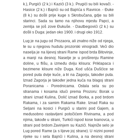
k.), Purgići (2 k.) i Kazići (3 k.). Prugići su bili kovači. -
Hasice (2 k.) i Bajrići su od Bajrića s Ravnice. - Đuke
(8 k.) su došli prije kuge s Skrobučana, gdje su bili
starinci. Sada su tamo na njihovu mjestu Papci, a
zemlja se još zove Đukuše. - Dautbegovići (2 k.) su
došli s Duga: jedan oko 1900. i drugi oko 1912.
Lug je na jugu od Prozaora, ali znatno niže od njega,
te su u njegovu hudutu prozorski vinogradi. Veći dio
naselja je na lijevoj strani Rame ispod brda Bitovinje,
a manji na desnoj. Naselje je u proširenju Ramine
doline, u flišu, a između dviju klisura: Priklapaca i
bezimene klisure niže Duga. Kod ušća Dušćice se
pored puta dvije kuće, a tri na Zagorju, također puta.
Iznad Zagorja je također jedna kuća na blagoj strani
Poranicama - Porednicama. Ostala sela su po
stranama i kosama idući prema Prozoru: Borak u
strani iznad Kulina, Dolić iznad Borka, a pod brdom
Rakama, i za samim Rakama Rake. Iznad Raka su
Seljani na kosici i Purgići u starini pod Gajem, a
međusobno rastavljeni potočićem Rivinama, a pod
njima, takođe u strani, Turkići ispod kose Ivanovca, u
strani pod brdom Zavinjem su Kazići. Najniže selo je
Lug pored Rame (a s lijeve joj strane). U nizini pored
rijeke su i sela Bajrići i Kulina, a na desnoj strani