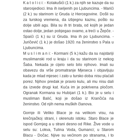
K a t o l i c i: - Kolakušići (1 k.) za njih se kazuje da su
starosjedioci. Ima ih iseljenih po Ljubuncima. - Marići
(2 k.) su starinom iz Gruda iz Hercegovine. Došli su
za turskog vremena, da izbjegnu kaznu, pošto su
dolje ubili agu. Bila su ih tri brata, od kojih je jedan
ostao dolje, jedan pobjegao ovamo, a treći u Žepče. -
Spaići (1 k.) su iz Gruda. Ima ih po Ljubuncima. -
Juričević (1 k.) je došao 1920. na ženinstvo s Pala u
Ljubuncima.
M u s l i m a n i: - Kormani (5 k.) kažu da su najstariji
muslimanski rod u kraju i da su starinom iz nekog
Šaba. Nekada je cijelo selo bilo njihovo. Imali su
obavezu da vrše promatranje Mjeseca i objavljuju
kada je mlad mjesec i zato u tursko doba nisu plaćali
porez. Njihov predak je pravio kulu, ali mu nisu dali
da izvede drugi kat. Kuća im je pokrivena pločom.
Ogranak Kormana su Hubijari (1 k.). Bio je u selu i
musliman Balić, koji je došao iz Krančića na
ženinstvo. Od njih nema muških članova.
Gornje ili Veliko Blace je na velikom visu, na
krečnjačkoj strani, i okrenuto istoku. Staro Blace je
ispod Gornjeg a u strani desno od Rike. Žive vode u
selu su: Lokva, Tulina Voda, Gumanci; u Starom
Blacu - Dočac. Njive su većinom po stranama, i to