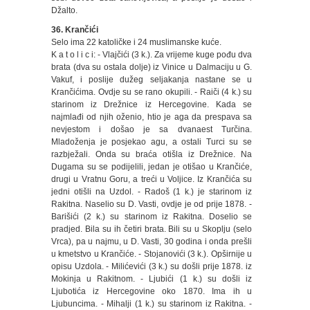
Džalto.
36. Krančići
Selo ima 22 katoličke i 24 muslimanske kuće.
K a t o l i c i: - Vlajčići (3 k.). Za vrijeme kuge pođu dva
brata (dva su ostala dolje) iz Vinice u Dalmaciju u G.
Vakuf, i poslije dužeg seljakanja nastane se u
Krančićima. Ovdje su se rano okupili. - Raiči (4 k.) su
starinom iz Drežnice iz Hercegovine. Kada se
najmlađi od njih oženio, htio je aga da prespava sa
nevjestom i došao je sa dvanaest Turčina.
Mladoženja je posjekao agu, a ostali Turci su se
razbježali. Onda su braća otišla iz Drežnice. Na
Dugama su se podijelili, jedan je otišao u Krančiće,
drugi u Vratnu Goru, a treći u Voljice. Iz Krančića su
jedni otišli na Uzdol. - Radoš (1 k.) je starinom iz
Rakitna. Naselio su D. Vasti, ovdje je od prije 1878. -
Barišići (2 k.) su starinom iz Rakitna. Doselio se
pradjed. Bila su ih četiri brata. Bili su u Skoplju (selo
Vrca), pa u najmu, u D. Vasti, 30 godina i onda prešli
u kmetstvo u Krančiće. - Stojanovići (3 k.). Opširnije u
opisu Uzdola. - Milićevići (3 k.) su došli prije 1878. iz
Mokinja u Rakitnom. - Ljubići (1 k.) su došli iz
Ljubotića iz Hercegovine oko 1870. Ima ih u
Ljubuncima. - Mihalji (1 k.) su starinom iz Rakitna. -