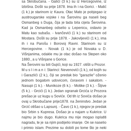
sa Skrobučana. - Galići (3 k.) su iz Hercegovine, iz
Izbišna. Došli su prije 1878. Ima ih i na Gorici. - Matić
(1 k.) je starinom iz Kaura. Otac Mato je pobjegao iz
austrougarske vojske i na Šarovinu ga naseli beg
Osmanbeg s Duga, čija je tada bila cijela Šerovina.
Kad ja Osmanbeg odselio u Lepenicu, ostavio je
Matu kao subašu. - Ivančevići (1 k.) su starinom od
Mostara. Došli su prije 1878. - Jakovljevići (1 k.), ima
ih i na Parošu i Borovoj Ravni. Starinom su iz
Hercegovine. - Novak (1 k.) je od Novaka u D.
Višnjanima, odakle mu je otac došao na Stepen oko
1880., a u Višnjane s Gorice.
Na Šerovini su bili Gujići, koji su 1927. otišli u Prozor.
M u s l i m a n i: Starinci: Nevenovići (1 k.), od kojih su
i Garazlići (2 k.), čiji se predak bio "garazile" oženio
jednom bogatom udovicom, ćoravom i sakatom. -
Nasupi (1 k.). - Munikoze (6 k.). - Motike (3 k.). - Šljive
(5 k.). - Grcići (1 k.). Jedan ogranak Grcića iz Prozora
prešao je uz kugu u Soviće. Od tih iz Sovića došao je
ovaj u Skrobučane prije1878. na ženinstvo. Jedan je
Grcić otišao u Lapsunj. - Čavo (1 k.), njegov je predak
bio Srbin s Kupresa. Došao je u najam u Kukrice. U
najmu je bio dugo. Kukrica mu nije mogao isplatiti
nagradu, te je sa njim podijelio imanje. On se naselio
i primio islam. Prezime su dobili po tome što je neki