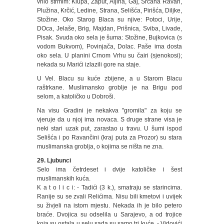
vrilo strmim: Klupa, Zaput, Aljina, Gaj, Srčana Ravan,
Plužina, Krčić, Ledine, Strana, Selišća, Pirišća, Diljke,
Stožine. Oko Starog Blaca su njive: Potoci, Urije,
DOca, Jelaše, Brig, Majdan, Prišnica, Sviba, Livade,
Pisak. Svuda oko sela je šuma: Stožine, Bujkovica (s
vodom Bukvom), Povinjača, Dolac. Paše ima dosta
oko sela. U planini Crnom Vrhu su čairi (sjenokosi);
nekada su Marići izlazili gore na staje.
U Vel. Blacu su kuće zbijene, a u Starom Blacu
raštrkane. Muslimansko groblje je na Brigu pod
selom, a katoličko u Dobroši.
Na visu Gradini je nekakva "gromila" za koju se
vjeruje da u njoj ima novaca. S druge strane visa je
neki stari uzak put, zarastao u travu. U šumi ispod
Selišća i po Ravančini (kraj puta za Prozor) su stara
muslimanska groblja, o kojima se ništa ne zna.
29. Ljubunci
Selo ima četrdeset i dvije katoličke i šest
muslimanskih kuća.
K a t o l i c i: - Tadići (3 k.), smatraju se starincima.
Ranije su se zvali Relićima. Nisu bili kmetovi i uvijek
su živjeli na istom mjestu. Nekada ih je bilo petero
braće. Dvojica su odselila u Sarajevo, a od trojice
koja su ostala u selu sada su samo tri kuće. - Vidovići