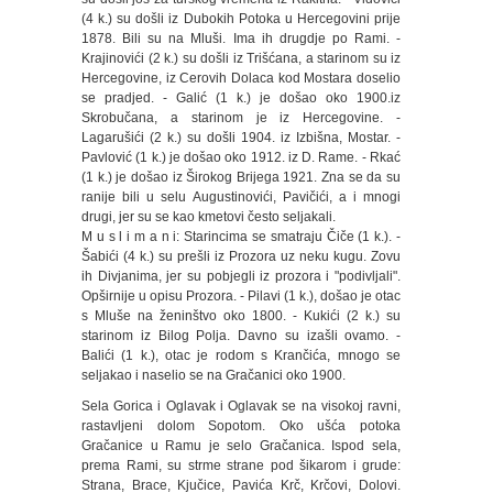
(4 k.) su došli iz Dubokih Potoka u Hercegovini prije
1878. Bili su na Mluši. Ima ih drugdje po Rami. -
Krajinovići (2 k.) su došli iz Trišćana, a starinom su iz
Hercegovine, iz Cerovih Dolaca kod Mostara doselio
se pradjed. - Galić (1 k.) je došao oko 1900.iz
Skrobučana, a starinom je iz Hercegovine. -
Lagarušići (2 k.) su došli 1904. iz Izbišna, Mostar. -
Pavlović (1 k.) je došao oko 1912. iz D. Rame. - Rkać
(1 k.) je došao iz Širokog Brijega 1921. Zna se da su
ranije bili u selu Augustinovići, Pavičići, a i mnogi
drugi, jer su se kao kmetovi često seljakali.
M u s l i m a n i: Starincima se smatraju Čiče (1 k.). -
Šabići (4 k.) su prešli iz Prozora uz neku kugu. Zovu
ih Divjanima, jer su pobjegli iz prozora i "podivljali".
Opširnije u opisu Prozora. - Pilavi (1 k.), došao je otac
s Mluše na ženinštvo oko 1800. - Kukići (2 k.) su
starinom iz Bilog Polja. Davno su izašli ovamo. -
Balići (1 k.), otac je rodom s Krančića, mnogo se
seljakao i naselio se na Gračanici oko 1900.
Sela Gorica i Oglavak i Oglavak se na visokoj ravni,
rastavljeni dolom Sopotom. Oko ušća potoka
Gračanice u Ramu je selo Gračanica. Ispod sela,
prema Rami, su strme strane pod šikarom i grude:
Strana, Brace, Kjučice, Pavića Krč, Krčovi, Dolovi.