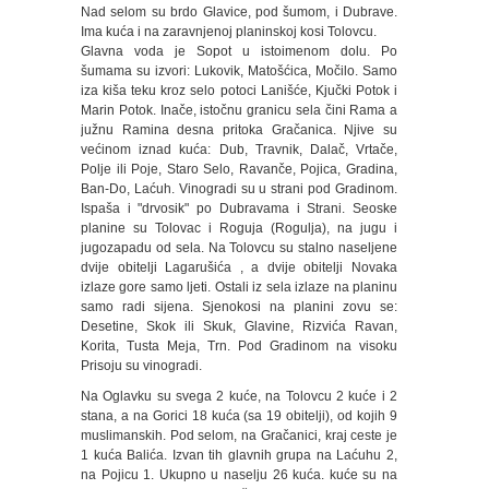
Nad selom su brdo Glavice, pod šumom, i Dubrave.
Ima kuća i na zaravnjenoj planinskoj kosi Tolovcu.
Glavna voda je Sopot u istoimenom dolu. Po
šumama su izvori: Lukovik, Matošćica, Močilo. Samo
iza kiša teku kroz selo potoci Lanišće, Kjučki Potok i
Marin Potok. Inače, istočnu granicu sela čini Rama a
južnu Ramina desna pritoka Gračanica. Njive su
većinom iznad kuća: Dub, Travnik, Dalač, Vrtače,
Polje ili Poje, Staro Selo, Ravanče, Pojica, Gradina,
Ban-Do, Laćuh. Vinogradi su u strani pod Gradinom.
Ispaša i "drvosik" po Dubravama i Strani. Seoske
planine su Tolovac i Roguja (Rogulja), na jugu i
jugozapadu od sela. Na Tolovcu su stalno naseljene
dvije obitelji Lagarušića , a dvije obitelji Novaka
izlaze gore samo ljeti. Ostali iz sela izlaze na planinu
samo radi sijena. Sjenokosi na planini zovu se:
Desetine, Skok ili Skuk, Glavine, Rizvića Ravan,
Korita, Tusta Meja, Trn. Pod Gradinom na visoku
Prisoju su vinogradi.
Na Oglavku su svega 2 kuće, na Tolovcu 2 kuće i 2
stana, a na Gorici 18 kuća (sa 19 obitelji), od kojih 9
muslimanskih. Pod selom, na Gračanici, kraj ceste je
1 kuća Balića. Izvan tih glavnih grupa na Laćuhu 2,
na Pojicu 1. Ukupno u naselju 26 kuća. kuće su na