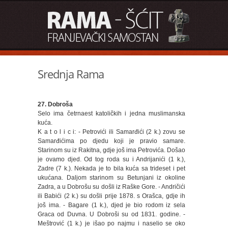
Srednja Rama
27. Dobroša
Selo ima četrnaest katoličkih i jedna muslimanska
kuća.
K a t o l i c i: - Petrovići ili Samarđići (2 k.) zovu se
Samarđićima po djedu koji je pravio samare.
Starinom su iz Rakitna, gdje još ima Petrovića. Došao
je ovamo djed. Od tog roda su i Andrijanići (1 k.),
Zadre (7 k.). Nekada je to bila kuća sa trideset i pet
ukućana. Daljom starinom su Betunjani iz okoline
Zadra, a u Dobrošu su došli iz Raške Gore. - Andričići
ili Babići (2 k.) su došli prije 1878. s Orašca, gdje ih
još ima. - Bagare (1 k.), djed je bio rodom iz sela
Graca od Duvna. U Dobroši su od 1831. godine. -
Meštrović (1 k.) je išao po najmu i naselio se oko