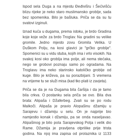
Ispod sela Duga a na mjestu Đeđivišru i Šećivišću
blizu rijeke je neko staro muslimansko groblje, sada
bez spomenika. Bilo je bašluka. Priča se da su tu
svatovi izginuli.
Iznad kuća u dugama, prema istoku, je brdo Gradina
koje koje veže za brdo Troglav. Na gradini su velike
gromile. Jedno mjesto zovu Gromila Velika. U
Duškom Polju, na kosi glavici je "grčko groblje".
Spomenici su u vidu stuba, kojih ima i vrlo visokih. Na
svakoj kosi oko groblja ima polje, ali nema stećaka,
nego se grobovi poznaju samo po ogradama. Na
Troglavu ima neko starinsko katoličko groblje od
kuge. Bilo je križeva, pa su porazbijani. S vremena
na vrijeme tu se služi misa (kad tko plati iz zavjeta).
Priča se da je na Dugama bila čaršija i da je tamo
bila crkva. O postanku sela priča se ovo. Bila dva
brata: Alipaša i Džaferbeg. Zvali su se po rodu
Malkoči. Alipaša je pravio Alopašinu džamiju u
Sarajevu i džamiju u selu. On je najprije bio
namjestio konak i džamiju, pa se onda naseljavao.
Alipašinog je bilo pola Sarajevskog Polja i velik dio
Rame. Džamija je pravljena otprilike prije trista
godina. Na njoj ima zapisa od prolaznika iz 1133