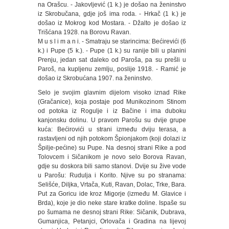
na Orašcu. - Jakovljević (1 k.) je došao na ženinstvo
iz Skrobučana, gdje još ima roda. - Hrkač (1 k.) je
došao iz Mokrog kod Mostara. - Džalto je došao iz
Trišćana 1928. na Borovu Ravan.
M u s l i m a n i. - Smatraju se starincima: Bećirevići (6
k.) i Pupe (5 k.). - Pupe (1 k.) su ranije bili u planini
Prenju, jedan sat daleko od Paroša, pa su prešli u
Paroš, na kupljenu zemlju, poslije 1918. - Ramić je
došao iz Skrobućana 1907. na ženinstvo.
Selo je svojim glavnim dijelom visoko iznad Rike
(Gračanice), koja postaje pod Munikozinom Stinom
od potoka iz Rogulje i iz Bačine i ima duboku
kanjonsku dolinu. U pravom Parošu su dvije grupe
kuća: Bećirovići u strani između dviju terasa, a
rastavljeni od njih potokom Špionjakom (koji dolazi iz
Špilje-pećine) su Pupe. Na desnoj strani Rike a pod
Tolovcem i Sičanikom je novo selo Borova Ravan,
gdje su doskora bili samo stanovi. Dvije su žive vode
u Parošu: Rudulja i Korito. Njive su po stranama:
Selišće, Diljka, Vrtača, Kuti, Ravan, Dolac, Trke, Bara.
Put za Goricu ide kroz Migorje (između M. Glavice i
Brda), koje je dio neke stare kratke doline. Ispaše su
po šumama ne desnoj strani Rike: Sičanik, Dubrava,
Gumanjica, Petanjci, Orlovača i Gradina na lijevoj