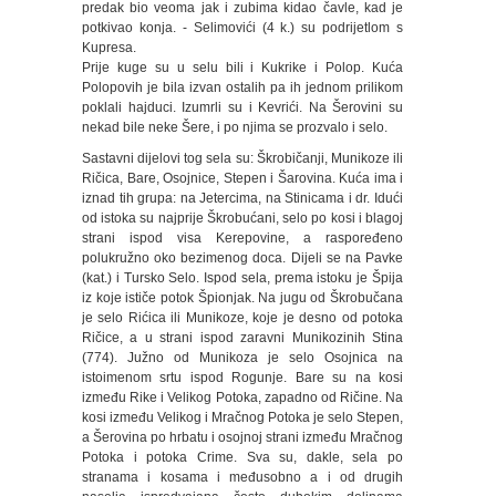
predak bio veoma jak i zubima kidao čavle, kad je
potkivao konja. - Selimovići (4 k.) su podrijetlom s
Kupresa.
Prije kuge su u selu bili i Kukrike i Polop. Kuća
Polopovih je bila izvan ostalih pa ih jednom prilikom
poklali hajduci. Izumrli su i Kevrići. Na Šerovini su
nekad bile neke Šere, i po njima se prozvalo i selo.
Sastavni dijelovi tog sela su: Škrobičanji, Munikoze ili
Ričica, Bare, Osojnice, Stepen i Šarovina. Kuća ima i
iznad tih grupa: na Jetercima, na Stinicama i dr. Idući
od istoka su najprije Škrobućani, selo po kosi i blagoj
strani ispod visa Kerepovine, a raspoređeno
polukružno oko bezimenog doca. Dijeli se na Pavke
(kat.) i Tursko Selo. Ispod sela, prema istoku je Špija
iz koje ističe potok Špionjak. Na jugu od Škrobučana
je selo Rićica ili Munikoze, koje je desno od potoka
Ričice, a u strani ispod zaravni Munikozinih Stina
(774). Južno od Munikoza je selo Osojnica na
istoimenom srtu ispod Rogunje. Bare su na kosi
između Rike i Velikog Potoka, zapadno od Ričine. Na
kosi između Velikog i Mračnog Potoka je selo Stepen,
a Šerovina po hrbatu i osojnoj strani između Mračnog
Potoka i potoka Crime. Sva su, dakle, sela po
stranama i kosama i međusobno a i od drugih