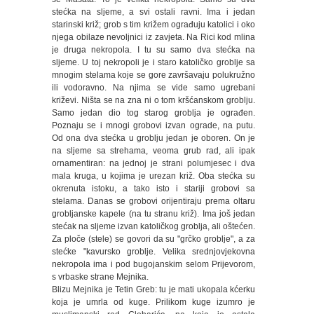
stećka na sljeme, a svi ostali ravni. Ima i jedan
starinski križ; grob s tim križem ograđuju katolici i oko
njega obilaze nevoljnici iz zavjeta. Na Rici kod mlina
je druga nekropola. I tu su samo dva stećka na
sljeme. U toj nekropoli je i staro katoličko groblje sa
mnogim stelama koje se gore završavaju polukružno
ili vodoravno. Na njima se vide samo ugrebani
križevi. Ništa se na zna ni o tom kršćanskom groblju.
Samo jedan dio tog starog groblja je ograđen.
Poznaju se i mnogi grobovi izvan ograde, na putu.
Od ona dva stećka u groblju jedan je oboren. On je
na sljeme sa strehama, veoma grub rad, ali ipak
ornamentiran: na jednoj je strani polumjesec i dva
mala kruga, u kojima je urezan križ. Oba stećka su
okrenuta istoku, a tako isto i stariji grobovi sa
stelama. Danas se grobovi orijentiraju prema oltaru
grobljanske kapele (na tu stranu križ). Ima još jedan
stećak na sljeme izvan katoličkog groblja, ali oštećen.
Za ploče (stele) se govori da su "grčko groblje", a za
stećke "kavursko groblje. Velika srednjovjekovna
nekropola ima i pod bugojanskim selom Prijevorom,
s vrbaske strane Mejnika.
Blizu Mejnika je Tetin Greb: tu je mati ukopala kćerku
koja je umrla od kuge. Prilikom kuge izumro je