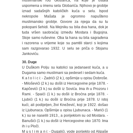
muslimanski rod Globarića, na koje je ostala
uspomena u imenu sela Globarića. Njihovo je groblje
iznad sadašnjih katoličkih kuća u selu. Ispod
nekropole Mašata je ogromno napušteno
muslimansko groblje. Govore za njega da su tu
pokopani šehidi. Na Mejniku su bila dva hana, dok je
tuda vršen saobraćaj između Mostara i Bugojna.
Stoje samo ruševine. Oba ta hana su bila sagrađena
i razorena u vrijeme koje su pamtili starci s kojima
sam razgovarao 1932. U selu se priča o Stojanu
Jankoviću.
30. Duge
U Duškom Polju su katolici sa jedanaest kuća, a u
Dugama samo muslimani sa pedeset i sedam kuća.
K a t o l i c i: - Zadrići (2 k.), opširnije u opisu Dobroše.
- Miloševići (2 k.) su došli iz Hercegovine prije 1878. -
Kapčevići (3 k.) su došli iz Sovića. Ima ih u Prozoru i
Rami. - Spaići (1 k.) su došli iz Broćna prije 1878. -
Ljubići (1 k.) su došli iz Broćna prije 1878. U istoj
kući, ali podijeljen, živi Knežević, koji je 1922. došao
iz Ljubunaca. Opširnije u opisu Ljubunaca. - Marići (1
k.) su se naselili 1913., a porijeklom su od Mostara. -
Banušići (1 k.) su došli iz Hercegovine oko 1870. Ima
ih i u Ploči.
M u s l i m a n i: - Dugalići, vode porijeklo od Alipaše