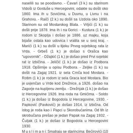
naselili su se poodavno. - Ćavari (3 k.) su starinom
Vidoši iz Gostuše u Hercegovini, odakle su došli oko
1860. Ima ih u Sovićima, u Duvnu, u Livnu i na
Grahovu. - Raiči (2 k.) su došli sa Uzdola oko 1890.
Starinom su od Mostarskog Blata. - Vrljići (1 k.) su
došli prije 1878. Ima ih i na Gorici. - Kustura (1 k.) je
rodom iz Skoplja i došao je 1886. uz majku, koja
bijaše ostala kao udovica i vratila se u svoj kraj. -
Marići (1 k.) su došli u tijeku Prvog svjetskog rata iz
Vrda. - Grbeš (1 k.) je došao s Orašca kao
"ugovornik". - Džajkić (1 k.) je došao pred Prvi svjetski
rat iz Izbičina. - Jeličić (1 k.) je došao iz Podbora
1918. Opširnije u opisu Podbora. - Zeljke (1 k.) su
došli na Zagaj 1921. iz sela Crnča kod Mostara. -
Rotim (1 k.) je rodom iz sela Graca kod Mostara. Bio
je uvjenčan u Vrde kod Drežnice, a 1926. došao na
Zagorje na kupljenu zemlju. - Drežnjak (1 k.) je došao
iz Hercegovine 1926. Ima roda na Gmićima. - Soldo
(1 k.) ja došao iz Bogodola iz Hercegovine, 1930. -
Papković (Pavković) je došao 1914. iz Izbična. Od
istog je roda kao i Papci u Skorobućanima. Od tih iz
skrobučana prešao je jedan Papak na Zagaj 1932. -
Čuljak (1 k.) je došao iz Bogodola u Hercegovini
1930.
M u s l i m a n i: Smatraju se starincima: Bećirovići (10