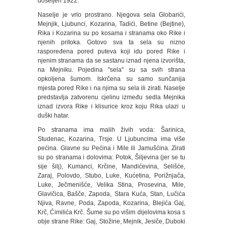
doseljen 1922.
Naselje je vrlo prostrano. Njegova sela Globarići,
Mejnjik, Ljubunci, Kozarina, Tadići, Betine (Bejtine),
Rika i Kozarina su po kosama i stranama oko Rike i
njenih pritoka. Gotovo sva ta sela su nizno
raspoređena pored puteva koji idu pored Rike i
njenim stranama da se sastanu iznad njena izvorišta,
na Mejniku. Pojedina "sela" su sa svih strana
opkoljena šumom. Iskrčena su samo sunčanija
mjesta pored Rike i na njima su sela ili zirati. Naselje
predstavlja zatvorenu cjelinu između sedla Mejnika
iznad izvora Rike i klisurice kroz koju Rika ulazi u
duški hatar.
Po stranama ima malih živih voda: Šarinica,
Studenac, Kozarina, Trsje. U Ljubuncima ima više
pećina. Glavne su Pećina i Mile ili Jamušćina. Zirati
su po stranama i dolovima: Potok, Šiljevina (jer se tu
sije šilj), Kumanci, Krčine, Mandićevina, Selišće,
Zaraj, Polovdo, Stubo, Luke, Kućetina, Porižnjača,
Luke, Ječmenišće, Velika Stina, Prosevina, Mile,
Glavičica, Bašče, Zapoda, Stara Kuća, Stan, Lučića
Njiva, Ravne, Poda, Zapoda, Kozarina, Blejića Gaj,
Krč, Ćimilića Krč. Šume su po višim dijelovima kosa s
obje strane Rike: Gaj, Stožine, Mejnik, Jesiče, Duboki