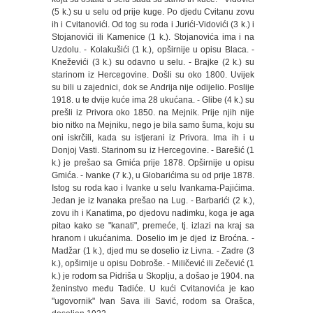
(5 k.) su u selu od prije kuge. Po djedu Cvitanu zovu
ih i Cvitanovići. Od tog su roda i Jurići-Vidovići (3 k.) i
Stojanovići ili Kamenice (1 k.). Stojanovića ima i na
Uzdolu. - Kolakušići (1 k.), opširnije u opisu Blaca. -
Kneževići (3 k.) su odavno u selu. - Brajke (2 k.) su
starinom iz Hercegovine. Došli su oko 1800. Uvijek
su bili u zajednici, dok se Andrija nije odijelio. Poslije
1918. u te dvije kuće ima 28 ukućana. - Glibe (4 k.) su
prešli iz Privora oko 1850. na Mejnik. Prije njih nije
bio nitko na Mejniku, nego je bila samo šuma, koju su
oni iskrčili, kada su istjerani iz Privora. Ima ih i u
Donjoj Vasti. Starinom su iz Hercegovine. - Barešić (1
k.) je prešao sa Gmića prije 1878. Opširnije u opisu
Gmića. - Ivanke (7 k.), u Globarićima su od prije 1878.
Istog su roda kao i Ivanke u selu Ivankama-Pajićima.
Jedan je iz Ivanaka prešao na Lug. - Barbarići (2 k.),
zovu ih i Kanatima, po djedovu nadimku, koga je aga
pitao kako se "kanati", premeće, tj. izlazi na kraj sa
hranom i ukućanima. Doselio im je djed iz Broćna. -
Madžar (1 k.), djed mu se doselio iz Livna. - Zadre (3
k.), opširnije u opisu Dobroše. - Miličević ili Zečević (1
k.) je rodom sa Pidriša u Skoplju, a došao je 1904. na
ženinstvo među Tadiće. U kući Cvitanovića je kao
"ugovornik" Ivan Sava ili Savić, rodom sa Orašca,