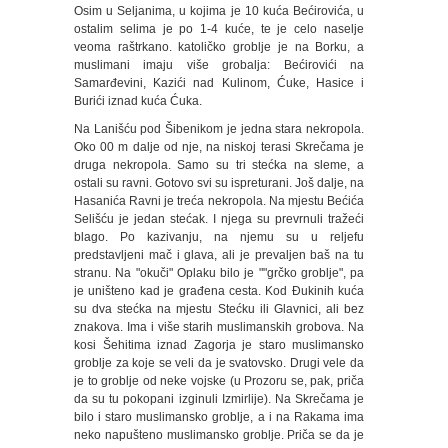
Osim u Seljanima, u kojima je 10 kuća Bećirovića, u
ostalim selima je po 1-4 kuće, te je celo naselje
veoma raštrkano. katoličko groblje je na Borku, a
muslimani imaju više grobalja: Bećirovići na
Samarđevini, Kazići nad Kulinom, Ćuke, Hasice i
Burići iznad kuća Ćuka.
Na Lanišću pod Šibenikom je jedna stara nekropola.
Oko 00 m dalje od nje, na niskoj terasi Skrečama je
druga nekropola. Samo su tri stećka na sleme, a
ostali su ravni. Gotovo svi su ispreturani. Još dalje, na
Hasanića Ravni je treća nekropola. Na mjestu Bećića
Selišću je jedan stećak. I njega su prevrnuli tražeći
blago. Po kazivanju, na njemu su u reljefu
predstavljeni mač i glava, ali je prevaljen baš na tu
stranu. Na "okuči" Oplaku bilo je ""grčko groblje", pa
je uništeno kad je građena cesta. Kod Đukinih kuća
su dva stećka na mjestu Stećku ili Glavnici, ali bez
znakova. Ima i više starih muslimanskih grobova. Na
kosi Šehitima iznad Zagorja je staro muslimansko
groblje za koje se veli da je svatovsko. Drugi vele da
je to groblje od neke vojske (u Prozoru se, pak, priča
da su tu pokopani izginuli Izmirlije). Na Skrečama je
bilo i staro muslimansko groblje, a i na Rakama ima
neko napušteno muslimansko groblje. Priča se da je