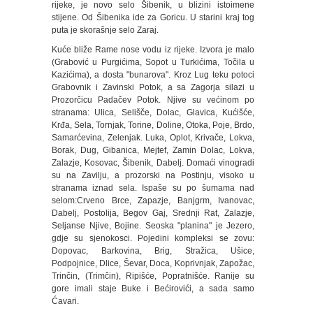
rijeke, je novo selo Šibenik, u blizini istoimene
stijene. Od Šibenika ide za Goricu. U starini kraj tog
puta je skorašnje selo Zaraj.
Kuće bliže Rame nose vodu iz rijeke. Izvora je malo
(Grabović u Purgićima, Sopot u Turkićima, Točila u
Kazićima), a dosta "bunarova". Kroz Lug teku potoci
Grabovnik i Zavinski Potok, a sa Zagorja silazi u
Prozorčicu Padačev Potok. Njive su većinom po
stranama: Ulica, Selišče, Dolac, Glavica, Kućišće,
Krđa, Sela, Tornjak, Torine, Doline, Otoka, Poje, Brdo,
Samarćevina, Zelenjak. Luka, Oplot, Krivače, Lokva,
Borak, Dug, Gibanica, Mejtef, Zamin Dolac, Lokva,
Zalazje, Kosovac, Šibenik, Dabelj. Domaći vinogradi
su na Zavilju, a prozorski na Postinju, visoko u
stranama iznad sela. Ispaše su po šumama nad
selom:Crveno Brce, Zapazje, Banjgrm, Ivanovac,
Dabelj, Postolija, Begov Gaj, Srednji Rat, Zalazje,
Seljanse Njive, Bojine. Seoska "planina" je Jezero,
gdje su sjenokosci. Pojedini kompleksi se zovu:
Dopovac, Barkovina, Brig, Stražica, Ušice,
Podpojnice, Dlice, Ševar, Doca, Koprivnjak, Zapožac,
Trinčin, (Trimčin), Ripišće, Popratnišće. Ranije su
gore imali staje Buke i Bećirovići, a sada samo
Ćavari.