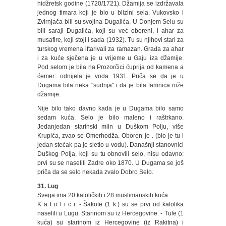
hidžretsk godine (1720/1721). Džamija se izdržavala
jednog timara koji je bio u blizini sela. Vukovsko i
Zvirnjača bili su svojina Dugalića. U Donjem Selu su
bili saraji Dugalića, koji su već oboreni, i ahar za
musafire, koji stoji i sada (1932). Tu su njihovi stari za
turskog vremena iftarivali za ramazan. Građa za ahar
i za kuće sječena je u vrijeme u Gaju iza džamije.
Pod selom je bila na Prozorčici ćuprija od kamena a
ćemer: odnijela je voda 1931. Priča se da je u
Dugama bila neka "sudnja" i da je bila tamnica niže
džamije.
Nije bilo tako davno kada je u Dugama bilo samo
sedam kuća. Selo je bilo maleno i raštrkano.
Jedanjedan starinski mlin u Duškom Polju, više
Krupića, zvao se Omerhodža. Oboren je . (bio je tu i
jedan stećak pa je sletio u vodu). Današnji stanovnici
Duškog Polja, koji su tu obnovili selo, nisu odavno:
prvi su se naselili Zadre oko 1870. U Dugama se još
priča da se selo nekada zvalo Dobro Selo.
31. Lug
Svega ima 20 katoličkih i 28 muslimanskih kuća.
K a t o l i c i: - Šakote (1 k.) su se prvi od katolika
naselili u Lugu. Starinom su iz Hercegovine. - Tule (1
kuća) su starinom iz Hercegovine (iz Rakitna) i