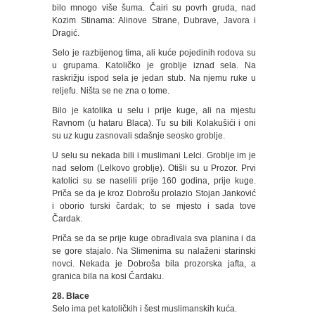
bilo mnogo više šuma. Čairi su povrh gruda, nad
Kozim Stinama: Alinove Strane, Dubrave, Javora i
Dragić.
Selo je razbijenog tima, ali kuće pojedinih rodova su
u grupama. Katoličko je groblje iznad sela. Na
raskrižju ispod sela je jedan stub. Na njemu ruke u
reljefu. Ništa se ne zna o tome.
Bilo je katolika u selu i prije kuge, ali na mjestu
Ravnom (u hataru Blaca). Tu su bili Kolakušići i oni
su uz kugu zasnovali sdašnje seosko groblje.
U selu su nekada bili i muslimani Lelci. Groblje im je
nad selom (Lelkovo groblje). Otišli su u Prozor. Prvi
katolici su se naselili prije 160 godina, prije kuge.
Priča se da je kroz Dobrošu prolazio Stojan Janković
i oborio turski čardak; to se mjesto i sada tove
Čardak.
Priča se da se prije kuge obrađivala sva planina i da
se gore stajalo. Na Slimenima su nalaženi starinski
novci. Nekada je Dobroša bila prozorska jafta, a
granica bila na kosi Čardaku.
28. Blace
Selo ima pet katoličkih i šest muslimanskih kuća.