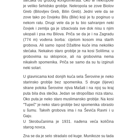
stećaka od grubog konglomerata. Oko te nekropole
je veliko šehidsko groblje. Nekropola se zove Biolov
Greb (Bilovljev Greb, Bilin Greb). Jedni vele da se
zove tako po čovjeku Bilu (Bile) koji je tu poginuo u
nekom ratu. Drugi vele da je tu bio sahranjen neki
čovjek i zemlja ga je izbacivala sve dok nisu s njim
ukopali i psa mu Bilova. Priča se da je i na Zagradu
(774 m) vođena borba: cijelom kosom ima starih
grobova. Ali samo ispod Džaltine kuće ima nekoliko
stećaka. Nekakvo staro groblje je na kosi Solilima: u
grobovima su sklopnice, ali na grobovima nema
nikakvih spomenika. Priča se samo da su tu izginuli
neki solari.
U glavnicama kod donjih kuća sela Šerovine je neko
starinsko groblje bez spomenika. S druge (lijeve)
strane potoka Šerovine njiva Mašati i na njoj su kraj
puta bila dva stećka. Jedan se stropoštao niza stanu.
Oko puta je neko staro muslimansko groblje. Na kosi
"Tupeč" je neko staro groblje bez spomenika obraslo
u šumu. Takvih grobova ima i na Ševića Ravni i u
Gaju.
U Skrobučanima je 1931. nađena veća količina
starog novca.
Zna se da je selo stradalo od kuge. Munikoze su tada