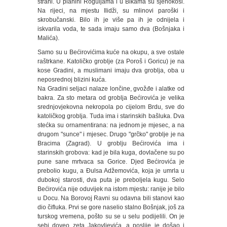
strani. U planini Roguljama i u Bikama su sjenokosi.
Na rijeci, na mjestu Ilidži, su mlinovi paroški i
skrobučanski. Bilo ih je više pa ih je odnijela i
iskvarila voda, te sada imaju samo dva (Bošnjaka i
Malića).
Samo su u Bećirovićima kuće na okupu, a sve ostale
raštrkane. Katoličko groblje (za Poroš i Goricu) je na
kose Gradini, a muslimani imaju dva groblja, oba u
neposrednoj blizini kuća.
Na Gradini seljaci nalaze lončine, gvožđe i alatke od
bakra. Za sto metara od groblja Bećirovića je velika
srednjovjekovna nekropola po cijelom Brdu, sve do
katoličkog groblja. Tuda ima i starinskih bašluka. Dva
stećka su ornamentirana: na jednom je mjesec, a na
drugom "sunce" i mjesec. Drugo "grčko" groblje je na
Bracima (Zagrad). U groblju Bećirovića ima i
starinskih grobova: kad je bila kuga, dovlačene su po
pune sane mrtvaca sa Gorice. Djed Bećirovića je
prebolio kugu, a Đulsa Adžemovića, koja je umrla u
dubokoj starosti, dva puta je preboljela kugu. Selo
Bećirovića nije oduvijek na istom mjestu: ranije je bilo
u Docu. Na Borovoj Ravni su odavna bili stanovi kao
dio čifluka. Prvi se gore naselio stalno Bošnjak, još za
turskog vremena, pošto su se u selu podijelili. On je
sebi doveo zeta Jakovljevića, a poslije je došao i