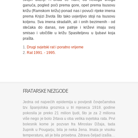
ganuća, pogled poći prema gore, opet prema Isusovu
križu (Ramskom križu) ponad nas i povući rijeke imena
prema Knjizi života što tako uvjerljivo stoji na Isusovu
koljenu. Sva imena stradalih, ali i onih bezimenih - od
stećaka do danas, sve patnje i križevi imaju svoj
smisao i utočište u križu Spasiteljevu u ljubavi koja
prašta.
1.
Drugi svjetski rat i poratno vrijeme
2.
Rat 1991. - 1995.
FRATARSKE NEZGODE
Jedna od najvećih epidemija u povijesti čovječanstva
tzv. španjolska groznica u tri mjeseca 1918. godine
pokosila je preko 21 milion ljudi, što je za 2 miliona
više nego je bolo žrtava u oba velika svjetska rata. Prvi
bolesnik kome je pozvan fra Miroslav Džaja, tada
župnik u Pougarju, bila je neka žena. Imala je visoku
temperaturu, ali je bila prisebna. Zdrava čeljad izašla…