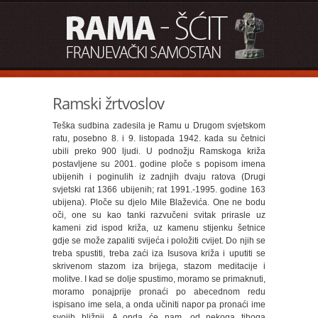
Ramski žrtvoslov
Teška sudbina zadesila je Ramu u Drugom svjetskom
ratu, posebno 8. i 9. listopada 1942. kada su četnici
ubili preko 900 ljudi. U podnožju Ramskoga križa
postavljene su 2001. godine ploče s popisom imena
ubijenih i poginulih iz zadnjih dvaju ratova (Drugi
svjetski rat 1366 ubijenih; rat 1991.-1995. godine 163
ubijena). Ploče su djelo Mile Blaževića. One ne bodu
oči, one su kao tanki razvučeni svitak prirasle uz
kameni zid ispod križa, uz kamenu stijenku šetnice
gdje se može zapaliti svijeća i položiti cvijet. Do njih se
treba spustiti, treba zaći iza Isusova križa i uputiti se
skrivenom stazom iza brijega, stazom meditacije i
molitve. I kad se dolje spustimo, moramo se primaknuti,
moramo ponajprije pronaći po abecednom redu
ispisano ime sela, a onda učiniti napor pa pronaći ime
svojih bližnji. A onda će nam, od nekoga tihoga