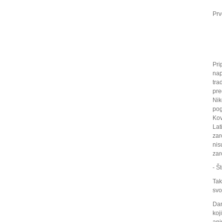
Prv
Pri
nap
tra
pre
Nik
pog
Kov
Lat
zar
nis
zar
- Š
Tak
svo
Dan
koj