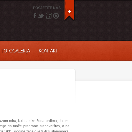
POSJETITE NAS
FOTOGALERIJA
KONTAKT
azom mira; kotlina okružena brdima, daleko
mlje da može prehraniti stanovništvo, a na
 1931. godine živjelo je 9.468 stanovnika.