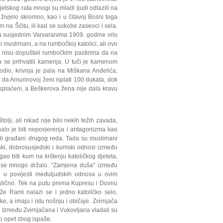
tskog rata mnogi su mladi ljudi odlazili na
vjelo skromno, kao i u čitavoj Bosni toga
 na Šćitu, ili kad se sukobe zaseoci i sela.
 susjednim Varvaranima 1909. godine vrlo
li muslimani, a na rumbočkoj katolici, ali ovo
ni nisu dopuštali rumbočkim pastirima da na
 se prihvatili kamenja. U tuči je kamenom
dio, krivnja je pala na Miškana Anđelića,
 da Amurinovoj ženi isplati 100 dukata, dok
splaćeni, a Beškerova žena nije dala kravu
tolji, ali nikad nije bilo nekih težih zavada,
alo je biti nepovjerenja i antagonizma kao
bili građani drugog reda. Tada su muslimani
eljski, dobrosusjedski i kumski odnosi između
ao biti kum na krštenju katoličkog djeteta,
ga se mnogo držalo. "Zamjena duša" između
e u povijesti među­ljudskih odnosa u ovim
 slično. Tek na putu prema Kupresu i Duv­nu
že Rami nalazi se i jedno katoličko selo,
 a imaju i istu nošnju i običaje. Zvirnjača
 Između Zvirnjačana i Vukovljana vladali su
ego opet zbog ispaše.