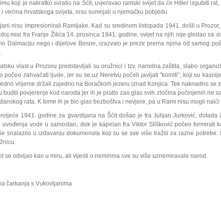
imu koji je nakratko svratio na Šćit, uvjeravao ramski svijet da će Hitler izgubiti rat,
 i većina hrvatskoga svijeta, nisu sumnjali u njemačku pobjedu.
ijani nisu impresionirali Ramljake. Kad su sredinom listopada 1941. došli u Prozor, 
doj misi fra Franje Žilića 14. prosinca 1941. godine, svijet na njih nije gledao sa
o Dalmaciju nego i dijelove Bosne, izazvalo je prezir prema njima od samog poč
.
atsku vlast u Prozoru predstavljali su oružnici i tzv. narodna zaštita, slabo organi
o počeo zahvaćati ljude, jer su se uz Neretvu počeli javljati "komiti", koji su kasnij
jedno vrijeme držali zajedno na Boračkom jezeru iznad Konjica. Tek naknadno se za 
u budili povjerenje kod naroda jer ih je pratio zao glas svih zločina počinjenih ne 
đanskog rata. K tome ih je bio glas bezboštva i nevjere, pa u Rami nisu mogli naići 
roljeće 1941. godine za gvardijana na Šćit došao je fra Julijan Jurković, dotada
 uvođenja vode u samostan, dok je kapelan fra Viktor Slišković počeo formirati k
še snalazilo u izdavanju dokumenata koji su se sve više tražili za razne potrebe. 
ižnicu.
ot se odvijao kao u miru, ali vijesti o nemirima sve su više uznemiravale narod.
a čarkanja s Vukovljanima