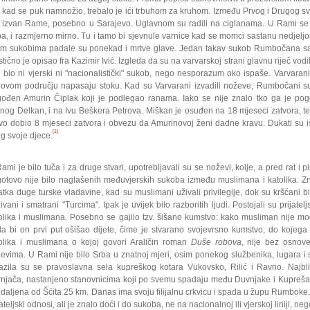
 kad se puk namnožio, trebalo je ići trbuhom za kruhom. Između Prvog i Drugog svje
 izvan Rame, posebno u Sarajevo. Uglavnom su radili na ciglanama. U Rami se ži
a, i razmjerno mirno. Tu i tamo bi sjevnule varnice kad se momci sastanu nedjeljom
im sukobima padale su ponekad i mrtve glave. Jedan takav sukob Rumbočana sa
stično je opisao fra Kazimir Ivić. Izgleda da su na varvarskoj strani glavnu riječ vodi
e bio ni vjerski ni "nacionalistički" sukob, nego nesporazum oko ispaše. Varvara
hovom području napasaju stoku. Kad su Varvarani izvadili noževe, Rumbočani su
ođen Amurin Čiplak koji je podlegao ranama. Iako se nije znalo tko ga je pogo
nog Delkan, i na Ivu Beškera Petrova. Miškan je osuđen na 18 mjeseci zatvora, te
Ivo dobio 8 mjeseci zatvora i obvezu da Amurinovoj ženi dadne kravu. Dukati su i
[1]
g svoje djece.
ami je bilo tuča i za druge stvari, upotrebljavali su se noževi, kolje, a pred rat i piš
otovo nije bilo naglašenih međuvjerskih sukoba između muslimana i katolika. Zn
atka duge turske vladavine, kad su muslimani uživali privilegije, dok su kršćani 
ivani i smatrani "Turcima". Ipak je uvijek bilo razboritih ljudi. Postojali su prijat
olika i muslimana. Posebno se gajilo tzv. šišano kumstvo: kako musliman nije mog
a bi on prvi put ošišao dijete, čime je stvarano svojevrsno kumstvo, do koje
olika i muslimana o kojoj govori Araličin roman
Duše robova
, nije bez osnov
jevima. U Rami nije bilo Srba u znatnoj mjeri, osim ponekog službenika, lugara i
azila su se pravoslavna sela kupreškog kotara Vukovsko, Rilić i Ravno. Najbli
rnjača, nasta­njeno stanovnicima koji po svemu spadaju među Duvnjake i Kuprešake,
udaljena od Šćita 25 km. Danas ima svoju filijalnu crkvicu i spada u župu Rumboke.
jateljski odnosi, ali je znalo doći i do sukoba, ne na nacionalnoj ili vjerskoj liniji, n