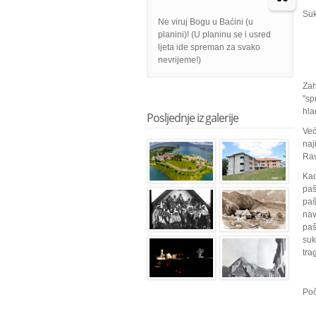
Suk
Ne viruj Bogu u Baćini (u
planini)! (U planinu se i usred
ljeta ide spreman za svako
nevrijeme!)
Zah
"sp
hla
Posljednje iz galerije
Već
naj
Rav
Kad
paš
paš
nav
paš
suk
tra
Poč