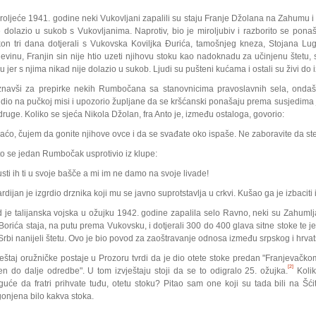
roljeće 1941. godine neki Vukovljani zapalili su staju Franje Džolana na Zahumu i 
e dolazio u sukob s Vukovljanima. Naprotiv, bio je miroljubiv i razborito se pon
on tri dana dotjerali s Vukovska Koviljka Đurića, tamošnjeg kneza, Stojana Lug
jevinu, Franjin sin nije htio uzeti njihovu stoku kao nadoknadu za učinjenu štetu, s
ju jer s njima nikad nije dolazio u sukob. Ljudi su pušteni kućama i ostali su živi do i
navši za prepirke nekih Rumbočana sa stanovnicima pravoslavnih sela, ondašnj
dio na pučkoj misi i upozorio župljane da se kršćanski ponašaju prema susjedima je
druge. Koliko se sjeća Nikola Džolan, fra Anto je, između ostaloga, govorio:
raćo, čujem da gonite njihove ovce i da se svađate oko ispaše. Ne zaboravite da ste
o se jedan Rumbočak usprotivio iz klupe:
usti ih ti u svoje bašče a mi im ne damo na svoje livade!
rdijan je izgrdio drznika koji mu se javno suprotstavlja u crkvi. Kušao ga je izbaciti i
 je talijanska vojska u ožujku 1942. godine zapalila selo Ravno, ne­ki su Zahumljan
Borića staja, na putu prema Vukovsku, i dotjerali 300 do 400 glava sitne stoke te j
Srbi nanijeli štetu. Ovo je bio povod za zaoštravanje odnosa između srpskog i hrva
ještaj oružničke postaje u Prozoru tvrdi da je dio otete stoke predan "Franjevačk
[2]
jen do dalje odredbe". U tom izvještaju stoji da se to odigralo 25. ožujka.
Koliko
uće da fratri prihvate tuđu, otetu stoku? Pitao sam one koji su tada bili na Šć
onjena bilo kakva stoka.