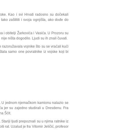
ke. Kao i svi Hrvati radosno su dočekali
tako zaštititi i svoja ognjišta, ako dođe do
a i obitelji Žarkovića i Vasića. U Prozoru su
ije ništa dogodilo. Ljudi su ih znali čuvati.
 razoružavala vojnike što su se vraćali kući
štala samo one povratnike iz vojske koji bi
oj. U jednom njemačkom kamionu nalazio se
ća jer su zajedno studirali u Dresdenu. Fra
na Šćit.
tariji ljudi prepoznali su u njima ratnike iz
ti rat. Uzalud je fra Vitomir Jeličić, profesor