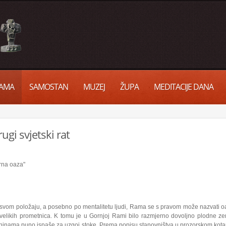
AMA
SAMOSTAN
MUZEJ
ŽUPA
MEDITACIJE DANA
ugi svjetski rat
rna oaza"
svom položaju, a posebno po mentalitetu ljudi, Rama se s pravom može nazvati o
velikih prometnica. K tomu je u Gornjoj Rami bilo razmjerno dovoljno plodne ze
ninama puno ispaše za uzgoj stoke. Prema popisu stanovništva u prozorskom kotaru