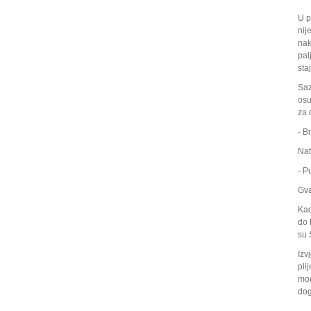
U p
nij
nak
pal
sta
Saz
osu
za 
- B
Nat
- P
Gva
Kad
do 
su 
Izv
pli
mog
dog