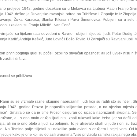
moznost srpskog stanovništva prema Zahumu te su tako došli do oružja. Ubojstva su
ano proljeće 1942. godine dočekani su u Mekovcu na Ljubuši Mato i Franjo Sivrić
nja 1942. došao je Duvanjsko­‑ravanjski odred na Tribiševo i Zlopolje te iz Zlopol
avanju, Živka Karačića, Stanka Kikaša i Pavu Šimunovića. Pobijeni su u selu 
odolu zaklani su Franjo Miletić i Ivan Ćorić.
Zvirnjače su tijekom rata odvedeni u Ravno i ubijeni sljedeći ljudi: Petar Dodig, J
onja Karlić, Andrija Keškić, Jure Lovrić i Božo Tovilo. U Zvirnjači su Ravnjani ubili 
on prvih pogibija ljudi su počeli ozbiljno shvaćati opasnost, ali još uvijek nisu ni
h zaštititi država.
snost se približava
Rami su se vrzmale razne skupine naoružanih ljudi koji su radili što su htjeli. 
bnja 1942. godine Prozor je napustila talijanska posada, a na njezino mjesto d
nice". Smatralo se da je time Prozor osiguran od upada naoružanih skupina. Sel
ružane, a i s ono malo oružja ljudi nisu znali rukovati kako treba, jer su došli o
žja, ali im je ono oteto a ljudi su pobijeni. To je ulijevalo strah u ljude i oni su traži
o. Na Tomino polje slijetali su nekoliko puta avioni s oružjem i strjeljivom. Od tog
mjećuje kako je one koji su dolazili avionima "više privlačila ramska rakija nego o