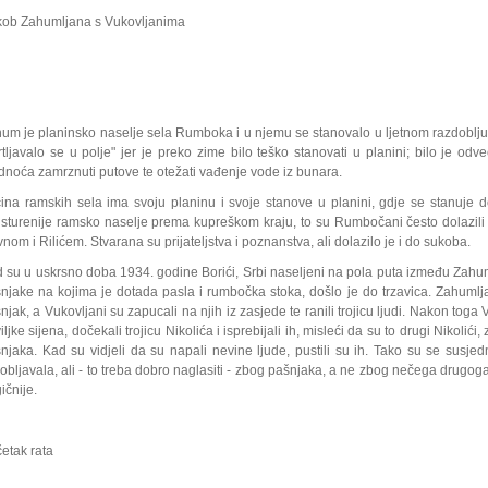
ob Zahumljana s Vukovljanima
um je planinsko naselje sela Rumboka i u njemu se stanovalo u ljetnom razdoblju, d
rtljavalo se u polje" jer je preko zime bilo teško stanovati u planini; bilo je od
dnoća zamrznuti putove te otežati vađenje vode iz bunara.
ina ramskih sela ima svoju planinu i svoje stanove u planini, gdje se stanuje 
isturenije ramsko naselje prema kupreškom kraju, to su Rumbočani često dolazil
nom i Rilićem. Stvarana su prijateljstva i poznanstva, ali dolazilo je i do sukoba.
 su u uskrsno doba 1934. godine Borići, Srbi naseljeni na pola puta između Zahum
njake na kojima je dotada pasla i rumbočka stoka, došlo je do trzavica. Zahumlja
njak, a Vukovljani su zapucali na njih iz zasjede te ranili trojicu ljudi. Nakon toga 
iljke sijena, dočekali trojicu Nikolića i isprebijali ih, misleći da su to drugi Nikolić
njaka. Kad su vidjeli da su napali nevine ljude, pustili su ih. Tako su se susjedn
obljavala, ali - to treba dobro naglasiti - zbog pašnjaka, a ne zbog nečega drugoga. 
gičnije.
etak rata