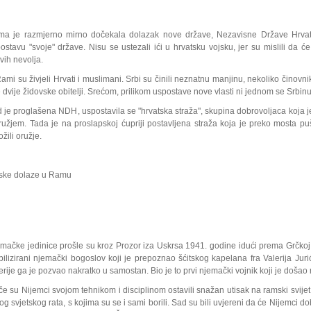
a je razmjerno mirno dočekala dolazak nove države, Nezavisne Države Hrvats
ostavu "svoje" države. Nisu se ustezali ići u hrvatsku vojsku, jer su mislili da će 
kvih nevolja.
ami su živjeli Hrvati i muslimani. Srbi su činili neznatnu manjinu, nekoliko činovnik
e dvije židovske obitelji. Srećom, prilikom uspostave nove vlasti ni jednom se Srbinu n
 je proglašena NDH, uspostavila se "hrvatska straža", skupina dobrovoljaca koja je
ružjem. Tada je na proslapskoj ćupriji postavljena straža koja je preko mosta pu
ožili oružje.
ske dolaze u Ramu
mačke jedinice prošle su kroz Prozor iza Uskrsa 1941. godine idući prema Grčk
ilizirani njemački bogoslov koji je prepoznao šćitskog kapelana fra Valerija Juri
erije ga je pozvao nakratko u samostan. Bio je to prvi njemački vojnik koji je došao 
če su Nijemci svojom tehnikom i disciplinom ostavili snažan utisak na ramski svijet. S
og svjetskog rata, s kojima su se i sami borili. Sad su bili uvjereni da će Nijemci dobi