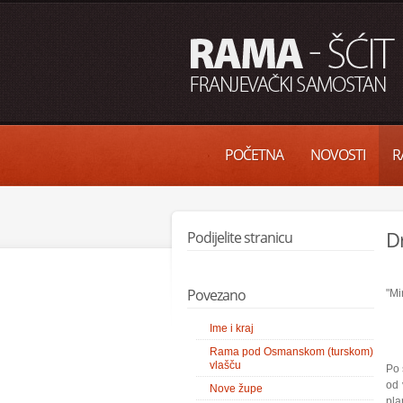
POČETNA
NOVOSTI
R
Dr
Podijelite stranicu
Povezano
"Mi
Ime i kraj
Rama pod Osmanskom (turskom)
vlašču
Po 
od 
Nove župe
pla