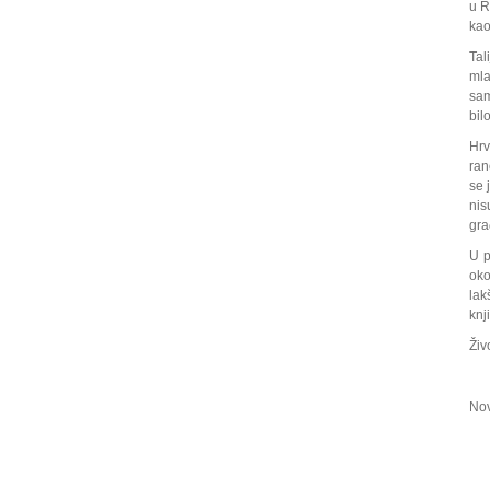
u R
kao
Tal
mla
sam
bilo
Hrv
ran
se 
nis
gra
U p
oko
lak
knj
Živ
Nov