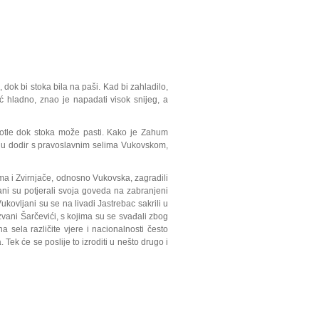
ok bi stoka bila na paši. Kad bi zahladilo,
već hladno, znao je napadati visok snijeg, a
dotle dok stoka može pasti. Kako je Zahum
i u dodir s pravoslavnim selima Vukovskom,
a i Zvirnjače, odnosno Vukovska, zagradili
ni su potjerali svoja goveda na zabranjeni
Vukovljani su se na livadi Jastrebac sakrili u
i, zvani Šarčevići, s kojima su se svađali zbog
a sela različite vjere i nacionalnosti često
Tek će se poslije to izroditi u nešto drugo i