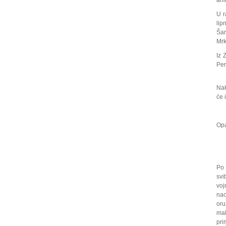
ani
U r
lip
Šar
Mrk
Iz 
Per
Nak
će i
Opa
Po 
svi
voj
nao
oru
mal
pri