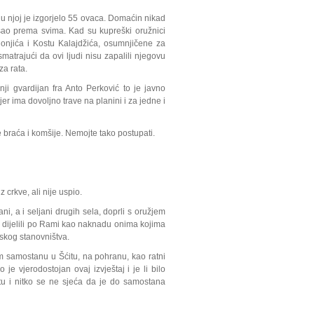
u njoj je izgorjelo 55 ovaca. Domaćin nikad
ašao prema svima. Kad su kupreški oružnici
onjića i Kostu Kalajdžića, osumnjičene za
matrajući da ovi ljudi nisu zapalili njegovu
za rata.
i gvardijan fra Anto Perković to je javno
r ima dovoljno trave na planini i za jedne i
 braća i komšije. Nemojte tako postupati.
z crkve, ali nije uspio.
i, a i seljani drugih sela, doprli s oružjem
e di­jelili po Rami kao naknadu onima kojima
tskog stanovništva.
om samostanu u Šćitu, na pohranu, kao ratni
 je vjerodostojan ovaj izvještaj i je li bilo
itu i nitko se ne sjeća da je do samostana