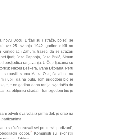
jinovu Docu. Držali su i straže, bojeći se
hove 25. svibnja 1942. godine otišli na
li Konjdolac i Zahum, tražeći da se stražari
pet ljudi; Jozo Paponja, Jozo Brkić, Šimun
ci od posljedica ranjavanja. U Čeprljačama su
to­ri­cu: Nikolu Beškera, Ivana Džolana, Peru
su pus­t­ili star­ca Matka Ostojića, ali su na
im i ubili ga na putu. Tom pri­go­dom bio je
za koje je on godinu dana ranije svje­do­čio da
stali zarobljenici stradali. Tom zgodom bio je
tizani odveli dva vola iz jarma dok je orao na
e partizanima.
du su "učestvovali svi prozorski partizani",
[3]
obodilački odbor.
Komunisti su iskoristili