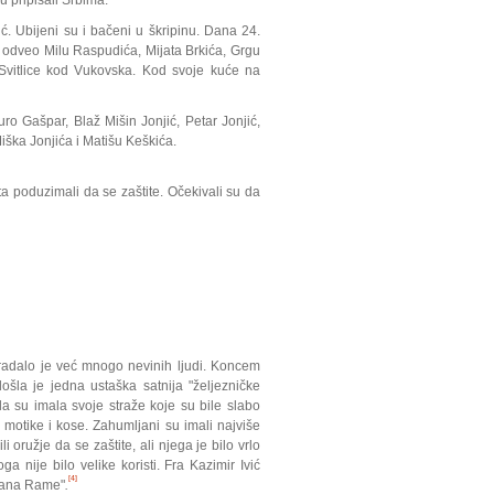
 pripisali Srbima.
. Ubijeni su i bačeni u škripinu. Dana 24.
ja odveo Milu Raspudića, Mijata Brkića, Grgu
Svitlice kod Vukovska. Kod svoje kuće na
uro Gašpar, Blaž Mišin Jonjić, Petar Jonjić,
Miška Jonjića i Matišu Keškića.
šta poduzimali da se zaštite. Očekivali su da
Stradalo je već mnogo nevinih ljudi. Koncem
ošla je jedna ustaška satnija "željezničke
a su imala svoje straže koje su bile slabo
d motike i kose. Zahumljani su imali najviše
li oružje da se zaštite, ali njega je bilo vrlo
a nije bilo velike koristi. Fra Kazimir Ivić
[4]
brana Rame"
.