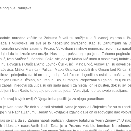
e pogibije Ramljaka
padnici narodne zaštite sa Zahuma čuvali su oružje u kući zvanoj vojarna u Bra
ada s Vukovska, ali sve je to neozbiljno shvaćeno. Kad su Zahumljani na Du
dicionalni proljetni sajam u Prozor, Vu­ko­v­ljani i njihovi pomoćnici zorom su napa
daju i da im izruče sve oružje. Nastalo je puškaranje pa je na Zahumu poginulo 
o­lić, Ivan Šarčević - Sandal i Božo Ivić, dok je Matan Ivić umro u mostar­skoj bolni
inula dvojica s Orašca: Anto Lovrić - Čuljkušić i Mato Brkić. Vukovljani su odveli pe­
ačevića, Miška Franjića - Pulića i Matka Ostojića i pobili ih u Omaru kod Rilića. Bili 
ifićevu primjedbu da bi on mogao is­pri­čati što se dogodilo s ostalima pošli za nj
obljen i Nikola Džolan, sin Franjin. Bio je i ra­njen. Pre­poz­nali su ga oni isti ljudi 
u zapalili njegovu staju, pa su oni sada jamčili za njega i on je pušten, dok su svi o
ob­ljen i Ivan Radić kojega je prepoznao jedan Vukovljak i upitao svoje suseljane:
to će ovaj čovjek ovdje? Njega treba pustiti, ja za njega garantiram.
o je Ivan ostao živ, dok su ostali stradali. Ivana je spasila i činjenica što su mu par
joj njivi Rat na Zahumu. Jedan Vukovljak je izjavio da je on dragovoljno dao volov
as se zna da su Zahum napali partizani, članovi bataljuna "Vojin Zirojević". U napa
ih tridesetak naoružanih ljudi. Tada je u Prozoru već bio formiran Narodnoosl