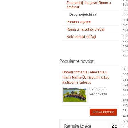
Znamenitiji franjevci Rame u
Tek
prošlosti
rad
Drugi svjetski rat
dob
U t
Poratno vrijeme
pla
Rama u narodnoj predaji
nij
nji
Neki ramski običaji
pog
zva
je 
zbo
Popularne novosti
U R
Obredi primanja i obećanja u
pog
Frami Rama-Šćit ispunili crkvu
ost
molitvom i radošću
naz
15.05.2026
kat
597 prikaza
ond
kat
kra
nal
Arhiva novosti
Zvi
je 
Ramske izreke
pri