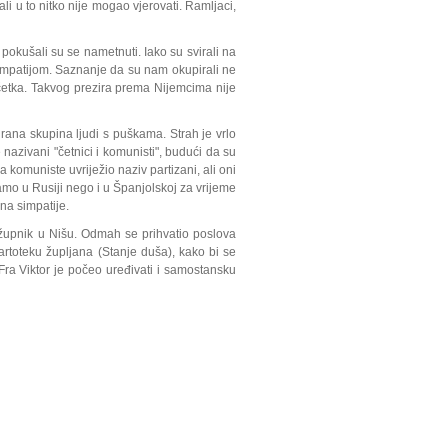
 ali u to nitko nije mogao vjerovati. Ramljaci,
pokušali su se nametnuti. Iako su svirali na
 simpatijom. Saznanje da su nam okupirali ne
etka. Takvog prezira prema Nijemcima nije
zirana skupina ljudi s puškama. Strah je vrlo
e nazivani "četnici i komunisti", budući da su
komuniste uvriježio naziv partizani, ali oni
samo u Rusiji nego i u Španjolskoj za vrijeme
na simpatije.
 župnik u Nišu. Odmah se prihvatio poslova
artoteku župljana (Stanje duša), kako bi se
Fra Viktor je počeo uređivati i samostansku