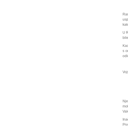
Ram
usp
ka
U R
bil
Kad
s o
odl
Voj
Nje
mob
Val
Ina
Prv