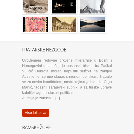
FRATARSKE NEZGODE
Uvođenjem redovne crkvene hijerarhije u Bosni i
Hercegovini dotadašnji je bosanski biskup fra Paškal
Vujičić Dobrota morao napustiti službu na zahtjev
Austrije, jer se nije slagao s njenom politikom. Tragalo
se za novim kandidatom, među kojima je bio i fra Grgo
Martić, tadašnji sarajevski župnik, a za turske uprave
katolički agent i okretni političar.
Austrija je zatekla…
[...]
Više tekstova
RAMSKE ŽUPE