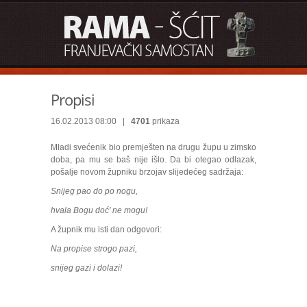
Propisi
16.02.2013 08:00 |
4701
prikaza
Mladi svećenik bio premješten na drugu župu u zimsko
doba, pa mu se baš nije išlo. Da bi otegao odlazak,
pošalje novom župniku brzojav slijedećeg sadržaja:
Snijeg pao do po nogu,
hvala Bogu doć' ne mogu!
A župnik mu isti dan odgovori:
Na propise strogo pazi,
snijeg gazi i dolazi!