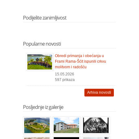
Podijelite zanimljivost
Popularne novosti
Obredi primanja i obećanja u
Frami Rama-Šćit ispunili crkvu
molitvom i radošću
15.05.2026
597 prikaza
Arhiva novosti
Posljednje iz galerije