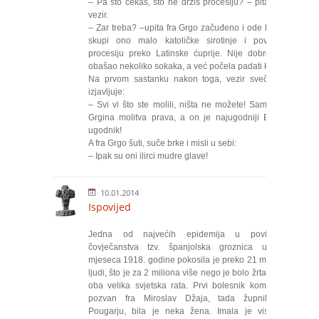
– Pa što čekaš, što ne držiš procesiju? – pita ga
vezir.
– Zar treba? –upita fra Grgo začuđeno i ode kući,
skupi ono malo katoličke sirotinje i povede
procesiju preko Latinske ćuprije. Nije dobro ni
obašao nekoliko sokaka, a već počela padati kiša!
Na prvom sastanku nakon toga, vezir svečano
izjavljuje:
– Svi vi što ste molili, ništa ne možete! Samo je
Grgina molitva prava, a on je najugodniji Božji
ugodnik!
A fra Grgo šuti, suče brke i misli u sebi:
– Ipak su oni ilirci mudre glave!
10.01.2014
Ispovijed
Jedna od najvećih epidemija u povijesti
čovječanstva tzv. španjolska groznica u tri
mjeseca 1918. godine pokosila je preko 21 milion
ljudi, što je za 2 miliona više nego je bolo žrtava u
oba velika svjetska rata. Prvi bolesnik kome je
pozvan fra Miroslav Džaja, tada župnik u
Pougarju, bila je neka žena. Imala je visoku