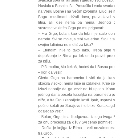
švapska sprava
, ali šutio i gledao svoj posao.
Nastala u Bosni suša. Presušila i voda svuda osim
na Vrelu Bosne i na većim izvorima. Ljudi se molili
Bogu: muslimani držali dovu, pravoslavci vodili
litiju, ali kiše nema pa nema. Jednog dana
susretne vezir fra Grgu pa mu prigovori:
– Fra Grgo, bolan, kao da tebi nije stalo do ovog
naroda. Svi se mole, a tebi svejedno. Što i ti sa tim
svojim latinima ne moliš za kišu?
– Efendim, nije to tako lako. Treba prije tražiti
dopuštenje iz Rima pa tek onda praviti procesiju
za kišu.
– Piši molbu, što čekaš, hoćeš da i Bosna presuši!
– kori ga vezir.
Gleda Grgo na barometar i vidi da je kazaljka
skočila visoko: nema kiše ni izdaleka. Krije se i ne
izlazi napolje da ga vezir ne bi upitao. Konačno,
jednog dana počela kazaljka na barometru padati
niže, a fra Grgu zaboljele kosti. Ipak, uspravi se pa
počne šetati po Sarajevu i to blizu Konaka gdje je
odsjedao vezir.
– Bolan, Grgo, ima li odgovora iz toga tvoga Rima
za onu procesiju za kišu? Svi ćemo pomrijeti!
– Došla je knjiga iz Rima – veli nezainteresirano
fra Grgo.