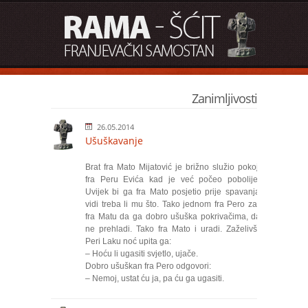
Zanimljivosti
26.05.2014
Ušuškavanje
Brat fra Mato Mijatović je brižno služio pokojnog
fra Peru Evića kad je već počeo pobolijevati.
Uvijek bi ga fra Mato posjetio prije spavanja da
vidi treba li mu što. Tako jednom fra Pero zamoli
fra Matu da ga dobro ušuška pokrivačima, da se
ne prehladi. Tako fra Mato i uradi. Zaželivši fra
Peri Laku noć upita ga:
– Hoću li ugasiti svjetlo, ujače.
Dobro ušuškan fra Pero odgovori:
– Nemoj, ustat ću ja, pa ću ga ugasiti.