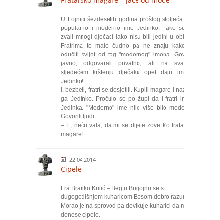
Fratarsko magare – jače od mode
U Fojnici šezdesetih godina prošlog stoljeća bilo
popularno i moderno ime Jedinko. Tako su se
zvali mnogi dječaci iako nisu bili jedini u obitelji.
Fratrima to malo čudno pa ne znaju kako će
odučiti svijet od tog "modernog" imena. Govorili
javno, odgovarali privatno, ali na svakom
sljedećem krštenju dječaku opet daju ime –
Jedinko!
I, bezbeli, fratri se dosjetili. Kupili magare i nazvali
ga Jedinko. Pročulo se po župi da i fratri imaju
Jedinka. "Moderno" ime nije više bilo moderno.
Govorili ljudi:
– E, neću vala, da mi se dijete zove k'o fratarsko
magare!
22.04.2014
Cipele
Fra Branko Krilić – Beg u Bugojnu se s
dugogodišnjom kuharicom Bosom dobro razumio.
Morao je na sprovod pa dovikuje kuharici da mu
donese cipele.