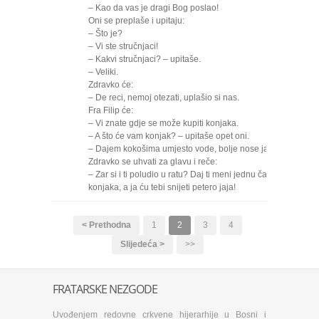
– Kao da vas je dragi Bog poslao!
Oni se preplaše i upitaju:
– Što je?
– Vi ste stručnjaci!
– Kakvi stručnjaci? – upitaše.
– Veliki.
Zdravko će:
– De reci, nemoj otezati, uplašio si nas.
Fra Filip će:
– Vi znate gdje se može kupiti konjaka.
– A što će vam konjak? – upitaše opet oni.
– Dajem kokošima umjesto vode, bolje nose jaja!
Zdravko se uhvati za glavu i reče:
– Zar si i ti poludio u ratu? Daj ti meni jednu čašicu
konjaka, a ja ću tebi snijeti petero jaja!
< Prethodna
1
2
3
4
Slijedeća >
>>
FRATARSKE NEZGODE
Uvođenjem redovne crkvene hijerarhije u Bosni i