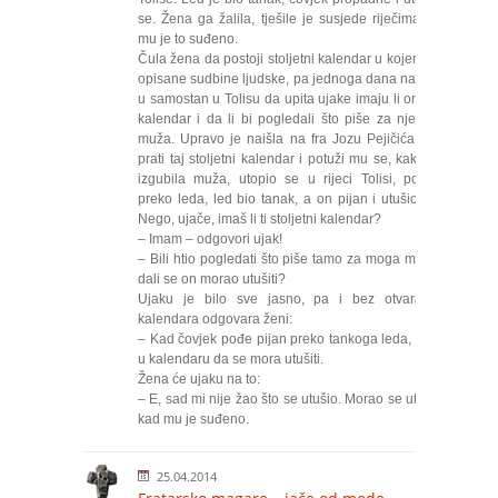
se. Žena ga žalila, tješile je susjede riječima da
mu je to suđeno.
Čula žena da postoji stoljetni kalendar u kojem su
opisane sudbine ljudske, pa jednoga dana navrati
u samostan u Tolisu da upita ujake imaju li oni taj
kalendar i da li bi pogledali što piše za njezina
muža. Upravo je naišla na fra Jozu Pejičića koji
prati taj stoljetni kalendar i potuži mu se, kako je
izgubila muža, utopio se u rijeci Tolisi, pošao
preko leda, led bio tanak, a on pijan i utušio se.
Nego, ujače, imaš li ti stoljetni kalendar?
– Imam – odgovori ujak!
– Bili htio pogledati što piše tamo za moga muža,
dali se on morao utušiti?
Ujaku je bilo sve jasno, pa i bez otvaranja
kalendara odgovara ženi:
– Kad čovjek pođe pijan preko tankoga leda, piše
u kalendaru da se mora utušiti.
Žena će ujaku na to:
– E, sad mi nije žao što se utušio. Morao se utušiti
kad mu je suđeno.
25.04.2014