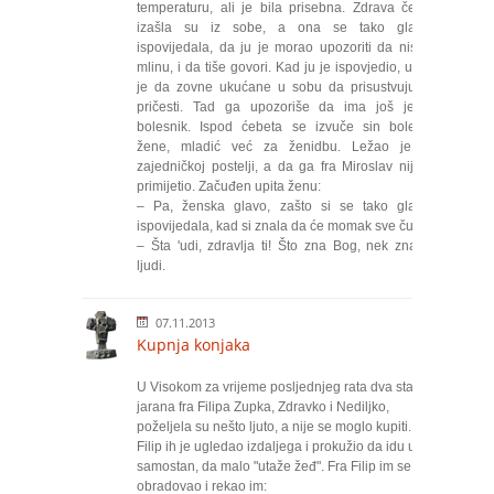
temperaturu, ali je bila prisebna. Zdrava čeljad
izašla su iz sobe, a ona se tako glasno
ispovijedala, da ju je morao upozoriti da nisu u
mlinu, i da tiše govori. Kad ju je ispovjedio, ustao
je da zovne ukućane u sobu da prisustvuju sv.
pričesti. Tad ga upozoriše da ima još jedan
bolesnik. Ispod ćebeta se izvuče sin bolesne
žene, mladić već za ženidbu. Ležao je na
zajedničkoj postelji, a da ga fra Miroslav nije ni
primijetio. Začuđen upita ženu:
– Pa, ženska glavo, zašto si se tako glasno
ispovijedala, kad si znala da će momak sve čuti?
– Šta 'udi, zdravlja ti! Što zna Bog, nek znaju i
ljudi.
07.11.2013
Kupnja konjaka
U Visokom za vrijeme posljednjeg rata dva stara
jarana fra Filipa Zupka, Zdravko i Nediljko,
poželjela su nešto ljuto, a nije se moglo kupiti. Fra
Filip ih je ugledao izdaljega i prokužio da idu u
samostan, da malo "utaže žeđ". Fra Filip im se
obradovao i rekao im: