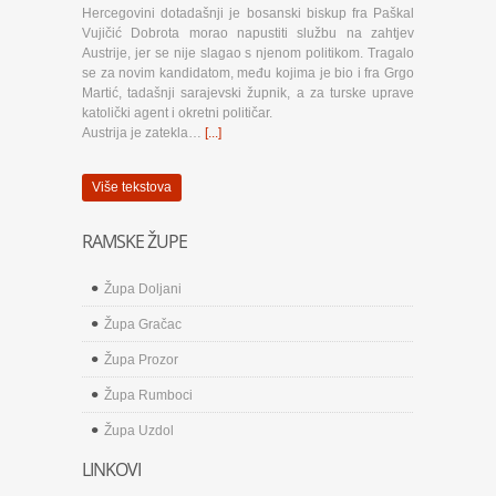
Hercegovini dotadašnji je bosanski biskup fra Paškal
Vujičić Dobrota morao napustiti službu na zahtjev
Austrije, jer se nije slagao s njenom politikom. Tragalo
se za novim kandidatom, među kojima je bio i fra Grgo
Martić, tadašnji sarajevski župnik, a za turske uprave
katolički agent i okretni političar.
Austrija je zatekla…
[...]
Više tekstova
RAMSKE ŽUPE
Župa Doljani
Župa Gračac
Župa Prozor
Župa Rumboci
Župa Uzdol
LINKOVI