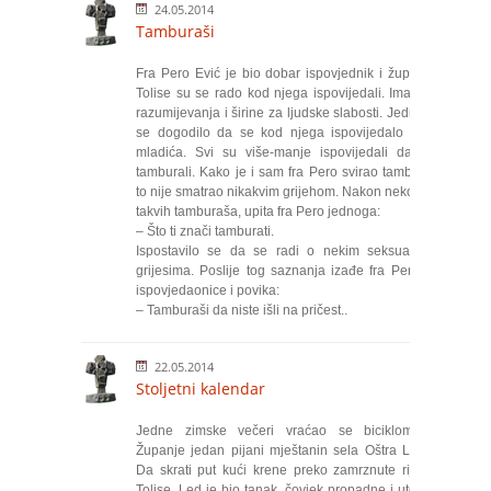
24.05.2014
Tamburaši
Fra Pero Ević je bio dobar ispovjednik i župljani
Tolise su se rado kod njega ispovijedali. Imao je
razumijevanja i širine za ljudske slabosti. Jednom
se dogodilo da se kod njega ispovijedalo više
mladića. Svi su više-manje ispovijedali da su
tamburali. Kako je i sam fra Pero svirao tamburu,
to nije smatrao nikakvim grijehom. Nakon nekoliko
takvih tamburaša, upita fra Pero jednoga:
– Što ti znači tamburati.
Ispostavilo se da se radi o nekim seksualnim
grijesima. Poslije tog saznanja izađe fra Pero iz
ispovjedaonice i povika:
– Tamburaši da niste išli na pričest..
22.05.2014
Stoljetni kalendar
Jedne zimske večeri vraćao se biciklom iz
Županje jedan pijani mještanin sela Oštra Luka.
Da skrati put kući krene preko zamrznute rijeke
Tolise. Led je bio tanak, čovjek propadne i utopio