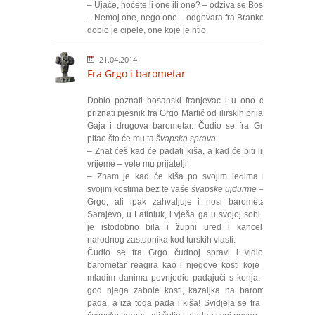
– Ujače, hoćete li one ili one? – odziva se Bosa.
– Nemoj one, nego one – odgovara fra Branko. I
dobio je cipele, one koje je htio.
21.04.2014
Fra Grgo i barometar
Dobio poznati bosanski franjevac i u ono doba
priznati pjesnik fra Grgo Martić od ilirskih prijatelja
Gaja i drugova barometar. Čudio se fra Grgo i
pitao što će mu ta
švapska sprava
.
– Znat ćeš kad će padati kiša, a kad će biti lijepo
vrijeme – vele mu prijatelji.
– Znam je kad će kiša po svojim leđima i po
svojim kostima bez te vaše
švapske ujdurme
– veli
Grgo, ali ipak zahvaljuje i nosi barometar u
Sarajevo, u Latinluk, i vješa ga u svojoj sobi koja
je istodobno bila i župni ured i kancelarija
narodnog zastupnika kod turskih vlasti.
Čudio se fra Grgo čudnoj spravi i vidio da
barometar reagira kao i njegove kosti koje je u
mladim danima povrijedio padajući s konja. Kad
god njega zabole kosti, kazaljka na barometru
pada, a iza toga pada i kiša! Svidjela se fra Grgi