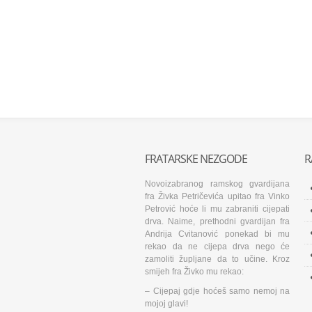
FRATARSKE NEZGODE
R
Novoizabranog ramskog gvardijana
fra Živka Petričevića upitao fra Vinko
Petrović hoće li mu zabraniti cijepati
drva. Naime, prethodni gvardijan fra
Andrija Cvitanović ponekad bi mu
rekao da ne cijepa drva nego će
zamoliti župljane da to učine. Kroz
smijeh fra Živko mu rekao:
– Cijepaj gdje hoćeš samo nemoj na
mojoj glavi!