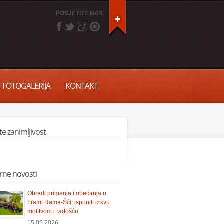
POSJETITE NAS
FOTOGALERIJA
KONTAKT
ite zanimljivost
rne novosti
Obredi primanja i obećanja u
Frami Rama-Šćit ispunili crkvu
molitvom i radošću
15.05.2026