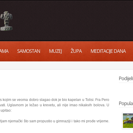
AMA
SAMOSTAN
MUZEJ
ŽUPA
MEDITACIJE DANA
Podijel
 s kojim se veoma dobro slagao dok je bio kapelan u Tolisi. Fra Pero
Popula
ati. Uglavnom je ležao u krevetu, ali nije imao nikakvih bolova. U
 upitao:
ljam njemački što sam propustio u gimnaziji i tako mi prođe vrijeme.