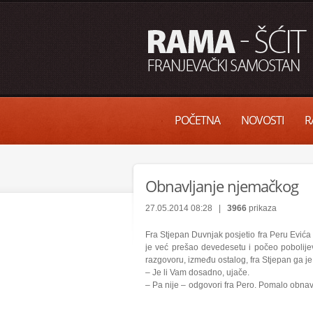
POČETNA
NOVOSTI
R
Obnavljanje njemačkog
27.05.2014 08:28 |
3966
prikaza
Fra Stjepan Duvnjak posjetio fra Peru Evića
je već prešao devedesetu i počeo pobolijev
razgovoru, između ostalog, fra Stjepan ga je
– Je li Vam dosadno, ujače.
– Pa nije – odgovori fra Pero. Pomalo obnav