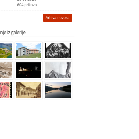
604 prikaza
Arhiva novosti
je iz galerije