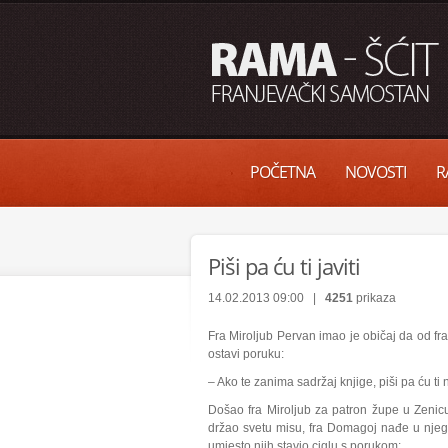
POČETNA
NOVOSTI
R
Piši pa ću ti javiti
14.02.2013 09:00 |
4251
prikaza
Fra Miroljub Pervan imao je običaj da od fra
ostavi poruku:
– Ako te zanima sadržaj knjige, piši pa ću ti 
Došao fra Miroljub za patron župe u Zenic
držao svetu misu, fra Domagoj nađe u njego
umjesto njih stavio ciglu s porukom: