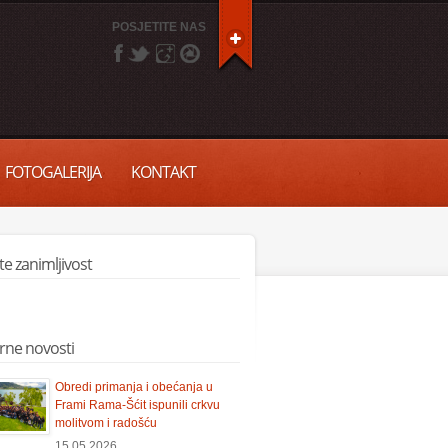
POSJETITE NAS
FOTOGALERIJA
KONTAKT
ite zanimljivost
rne novosti
Obredi primanja i obećanja u
Frami Rama-Šćit ispunili crkvu
molitvom i radošću
15.05.2026