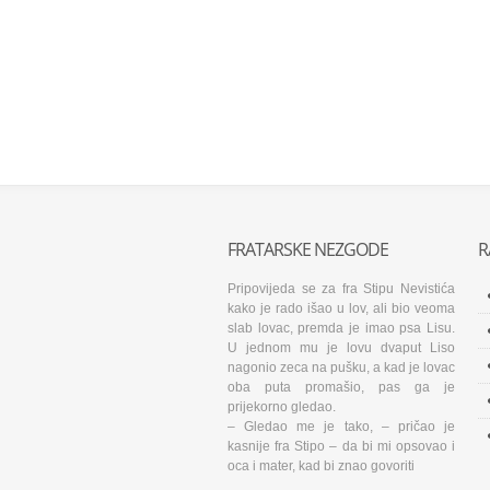
FRATARSKE NEZGODE
R
Pripovijeda se za fra Stipu Nevistića
kako je rado išao u lov, ali bio veoma
slab lovac, premda je imao psa Lisu.
U jednom mu je lovu dvaput Liso
nagonio zeca na pušku, a kad je lovac
oba puta promašio, pas ga je
prijekorno gledao.
– Gledao me je tako, – pričao je
kasnije fra Stipo – da bi mi opsovao i
oca i mater, kad bi znao govoriti