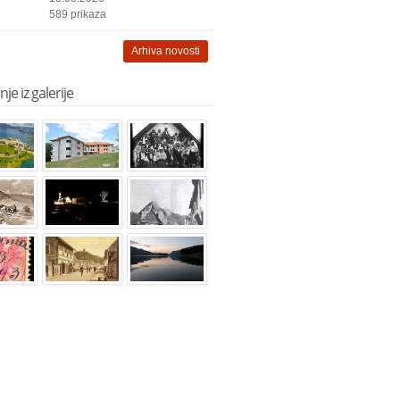
589 prikaza
Arhiva novosti
je iz galerije