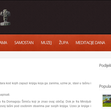
AMA
SAMOSTAN
MUZEJ
ŽUPA
MEDITACIJE DANA
Podijel
tara kod kojih zapazi knjigu koja ga zanima, uzme je, stavi u tašnu i
Popula
napisati.
u fra Domagoju Šimiću koji je znao ovaj
običaj
. Dok je fra Miroljub
voj tašni pod osobnim stvarima par svojih knjiga. Uzeo je knjige i