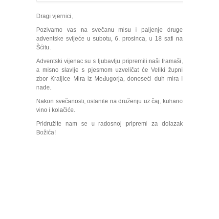
Dragi vjernici,
Pozivamo vas na svečanu misu i paljenje druge
adventske svijeće u subotu, 6. prosinca, u 18 sati na
Šćitu.
Adventski vijenac su s ljubavlju pripremili naši framaši,
a misno slavlje s pjesmom uzveličat će Veliki župni
zbor Kraljice Mira iz Međugorja, donoseći duh mira i
nade.
Nakon svečanosti, ostanite na druženju uz čaj, kuhano
vino i kolačiće.
Pridružite nam se u radosnoj pripremi za dolazak
Božića!