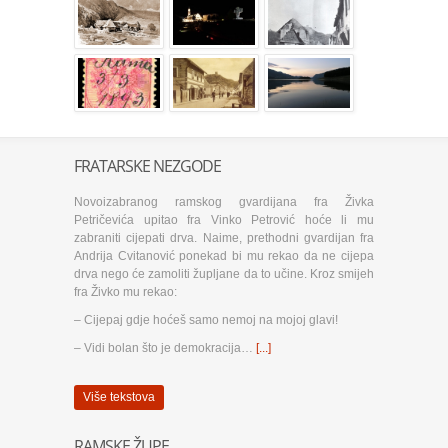
FRATARSKE NEZGODE
Novoizabranog ramskog gvardijana fra Živka
Petričevića upitao fra Vinko Petrović hoće li mu
zabraniti cijepati drva. Naime, prethodni gvardijan fra
Andrija Cvitanović ponekad bi mu rekao da ne cijepa
drva nego će zamoliti župljane da to učine. Kroz smijeh
fra Živko mu rekao:
– Cijepaj gdje hoćeš samo nemoj na mojoj glavi!
– Vidi bolan što je demokracija…
[...]
Više tekstova
RAMSKE ŽUPE