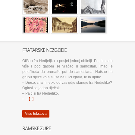
FRATARSKE NEZGODE
Otišao fra Nedjeljko u posjet jednoj obitelji. Popio malo
više i pod gasom se vraćao u samostan. Imao je
poteškoća da pronađe put do samostana. Naišao na
grupu djece koja su se na ulici igrala, te ih upita:
– Djeco, zna li netko od vas gdje stanuje fra Nedjeljko?
Oglasi se jedan dječak:
– Pa ti si fra Nedjeljko.
–…
[...]
Više tekstova
RAMSKE ŽUPE