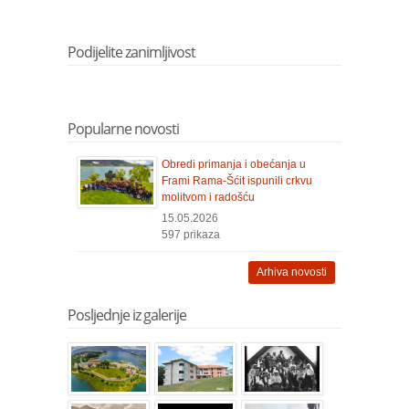
Podijelite zanimljivost
Popularne novosti
Obredi primanja i obećanja u
Frami Rama-Šćit ispunili crkvu
molitvom i radošću
15.05.2026
597 prikaza
Arhiva novosti
Posljednje iz galerije