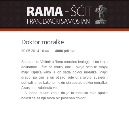
Doktor moralke
30.05.2014 16:44 |
4086
prikaza
Studirao fra Velimir u Rimu moralnu teologiju. I na kraju
doktorirao. I čim se vratio, ode u svoje selo te svojoj
majci ispriča kako je on sada doktor moralke. Majci
drago, pa čim je on otišao, ode ona svojoj susjedi i
pohvali joj se kako je njezin sin postao doktor moralke.
A susjeda zabrinuta veli:
– A, bona, nisam znala da je ta moralka tako opaka
bolest da za nju mora bit' poseban doktor.