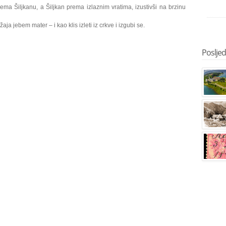
ema Šiljkanu, a Šiljkan prema izlaznim vratima, izustivši na brzinu
a jebem mater – i kao klis izleti iz crkve i izgubi se.
Posljedn