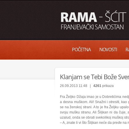
POČETNA
NOVOSTI
R
Klanjam se Tebi Bože Sv
26.09.2013 11:48 |
4261
prikaza
Fra Željko Džaja imao je u Dobretićima nedj
a desna muškom. Ali! Snažni i otresiti, ka
se na ženskoj strani. A to je fra Željku upal
svoju mušku stranu. Ali Šiljkan ni da čuje, a
uzalud, onda se obrati svekolikoj muškoj stran
– A, znate li vi što Šiljkan neće da pređe n