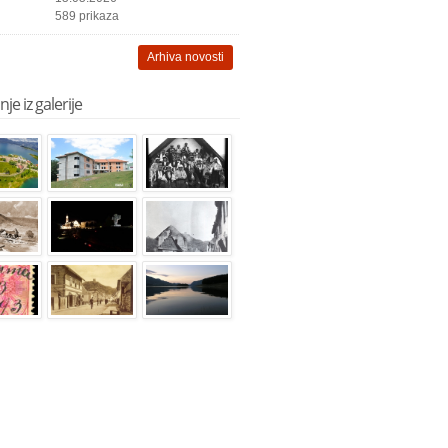
589 prikaza
Arhiva novosti
je iz galerije