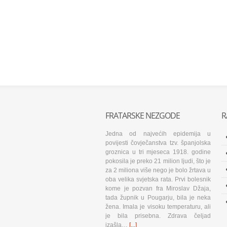
FRATARSKE NEZGODE
R
Jedna od najvećih epidemija u
povijesti čovječanstva tzv. španjolska
groznica u tri mjeseca 1918. godine
pokosila je preko 21 milion ljudi, što je
za 2 miliona više nego je bolo žrtava u
oba velika svjetska rata. Prvi bolesnik
kome je pozvan fra Miroslav Džaja,
tada župnik u Pougarju, bila je neka
žena. Imala je visoku temperaturu, ali
je bila prisebna. Zdrava čeljad
izašla…
[...]