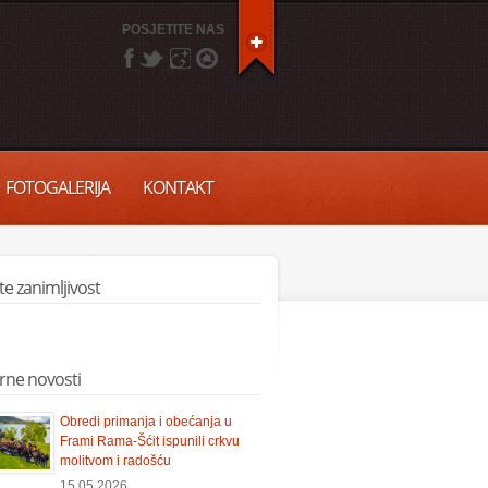
POSJETITE NAS
FOTOGALERIJA
KONTAKT
ite zanimljivost
rne novosti
Obredi primanja i obećanja u
Frami Rama-Šćit ispunili crkvu
molitvom i radošću
15.05.2026