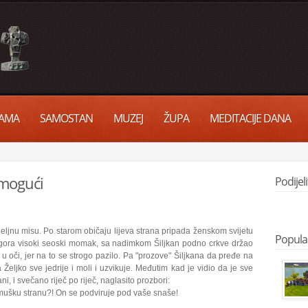
AMA
SAMOSTAN
MUZEJ
ŽUPA
MEDITACIJE DANA
emogući
Podijel
eljnu misu. Po starom običaju lijeva strana pripada ženskom svijetu
Popula
o gora visoki seoski momak, sa nadimkom Šiljkan podno crkve držao
o u oči, jer na to se strogo pazilo. Pa "prozove" Šiljkana da pređe na
 Željko sve jedrije i moli i uzvikuje. Međutim kad je vidio da je sve
i, i svečano riječ po riječ, naglasito prozbori:
a mušku stranu?! On se podviruje pod vaše snaše!