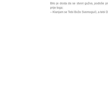
Bilo je dosta da se stvori gužva, pođoše pr
prije toga:
– Klanjam se Tebi Bože Svemogući, a tebi Džaj