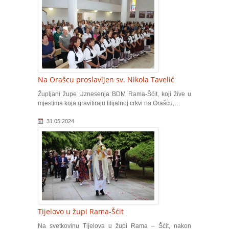
Na Orašcu proslavljen sv. Nikola Tavelić
Župljani župe Uznesenja BDM Rama-Šćit, koji žive u
mjestima koja gravitiraju filijalnoj crkvi na Orašcu,…
31.05.2024
Tijelovo u župi Rama-Šćit
Na svetkovinu Tijelova u župi Rama – Šćit, nakon