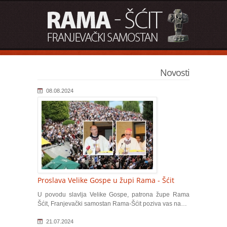
Novosti
08.08.2024
Proslava Velike Gospe u župi Rama - Šćit
U povodu slavlja Velike Gospe, patrona župe Rama
Šćit, Franjevački samostan Rama-Šćit poziva vas na…
21.07.2024