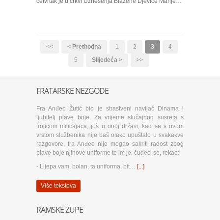
četvrtak je u crkvi Uznesenja Blažene Djevice Marije…
<<
< Prethodna
1
2
3
4
5
Slijedeća >
>>
FRATARSKE NEZGODE
Fra Anđeo Žutić bio je strastveni navijač Dinama i
ljubitelj plave boje. Za vrijeme slučajnog susreta s
trojicom milicajaca, još u onoj državi, kad se s ovom
vrstom službenika nije baš olako upuštalo u svakakve
razgovore, fra Anđeo nije mogao sakriti radost zbog
plave boje njihove uniforme te im je, čudeći se, rekao:
- Lijepa vam, bolan, ta uniforma, bit…
[...]
Više tekstova
RAMSKE ŽUPE